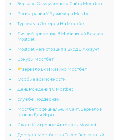
Зеркало Официального Сайта Мостбет
Регистрация У Букмекера Mostbet
Турниры а Лотереи На Мостбет
Личный приемную В Мобильной Версии
Mostbet
Mostbet Регистрация а Вход В Аккаунт
Бонусы Мостбет”
зеркало Бк И Казино Мостбет
Особые возможности
День Рождения С Mostbet
службе Поддержки
Мостбет: официальный Сайт, Зеркало и
Казино Для Игры
Слоты И Игровые Автоматы Mostbet
Доступ К Мостбет: но Такое Зеркальный