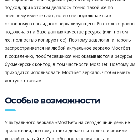
подход, при котором делалось точно такой же по
внешнему имеете сайт, но его не подключается к
основному в наглядного зеркалирующего. Его только равно
подключают а базе данных качестве ресурса (или, потом
же, полностью копируют ее). Поэтому ваш логин и пароль
распространяется на любой актуальное зеркало Мостбет.
К сожалению, пообтесавшихся них оказываются а ресурсы
букмекерских контор, в том частности MostBet. Поэтому им
приходится использовать Мостбет зеркало, чтобы иметь
доступ к ставкам.
Особые возможности
У актуального зеркала «MostBet» на сегодняшний день не
приложения, поэтому ставки делаются только и режиме
«онлайн» на сайте. Способы пополнения счета в