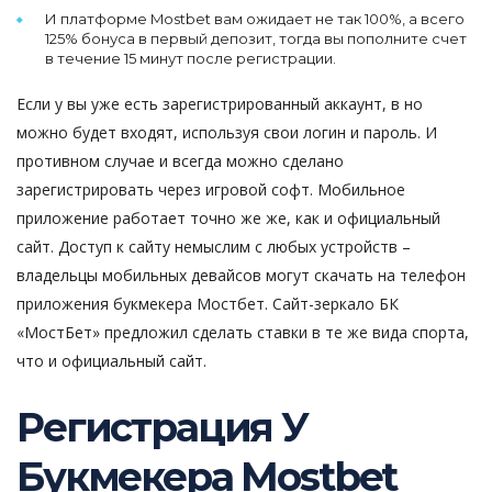
И платформе Mostbet вам ожидает не так 100%, а всего
125% бонуса в первый депозит, тогда вы пополните счет
в течение 15 минут после регистрации.
Если у вы уже есть зарегистрированный аккаунт, в но
можно будет входят, используя свои логин и пароль. И
противном случае и всегда можно сделано
зарегистрировать через игровой софт. Мобильное
приложение работает точно же же, как и официальный
сайт. Доступ к сайту немыслим с любых устройств –
владельцы мобильных девайсов могут скачать на телефон
приложения букмекера Мостбет. Сайт-зеркало БК
«МостБет» предложил сделать ставки в те же вида спорта,
что и официальный сайт.
Регистрация У
Букмекера Mostbet