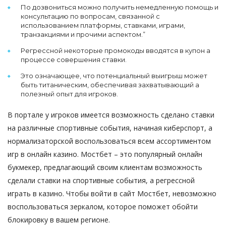
По дозвониться можно получить немедленную помощь и
консультацию по вопросам, связанной с
использованием платформы, ставками, играми,
транзакциями и прочими аспектом.”
Регрессной некоторые промокоды вводятся в купон а
процессе совершения ставки.
Это означающее, что потенциальный выигрыш может
быть титаническим, обеспечивая захватывающий а
полезный опыт для игроков.
В портале у игроков имеется возможность сделано ставки
на различные спортивные события, начиная киберспорт, а
нормализаторской воспользоваться всем ассортиментом
игр в онлайн казино. Мостбет – это популярный онлайн
букмекер, предлагающий своим клиентам возможность
сделали ставки на спортивные события, а регрессной
играть в казино. Чтобы войти в сайт Мостбет, невозможно
воспользоваться зеркалом, которое поможет обойти
блокировку в вашем регионе.