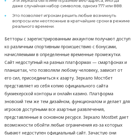
Эти зеркала быть иметь разные веб-адреса, иногда
даже случайная набор символов, одноиз 777 или 888.
Это позволяет игрокам решить любые возникнуть
вопросы или неотложные в кратчайшие сроки в режиме
реального времени.
Бетторы с зарегистрированным аккаунтом получают доступ
ко различным спортивным происшествию с бонусами,
начисляемыми в определенные временные промежутки.
Сайт недоступный на разных платформах — смартфонах и
планшетах, что позволяли любому человеку, зависит от
его сил, присоединиться к азарту. Зеркало Мостбет
представляет из себя копию официального сайта
букмекерской конторы и онлайн казино. Платформа
эновский тем же тем дизайном, функционалом и делает для
игроков доступными все азартные развлечения,
представленные в основном ресурсе. Зеркало Mostbet дает
возможности обойти любые ограничения из-за которых
бывают недоступен официальный сайт. Зачастую они