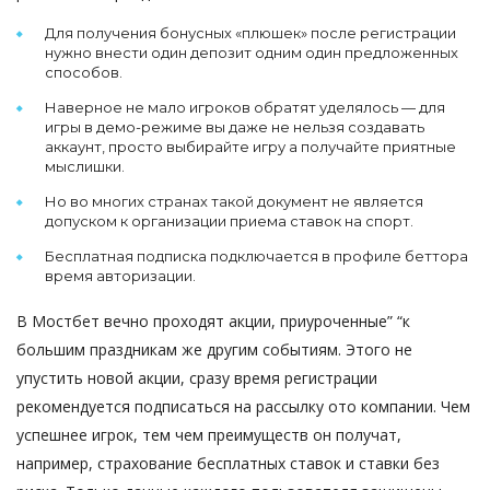
Для получения бонусных «плюшек» после регистрации
нужно внести один депозит одним один предложенных
способов.
Наверное не мало игроков обратят уделялось — для
игры в демо-режиме вы даже не нельзя создавать
аккаунт, просто выбирайте игру а получайте приятные
мыслишки.
Но во многих странах такой документ не является
допуском к организации приема ставок на спорт.
Бесплатная подписка подключается в профиле беттора
время авторизации.
В Мостбет вечно проходят акции, приуроченные” “к
большим праздникам же другим событиям. Этого не
упустить новой акции, сразу время регистрации
рекомендуется подписаться на рассылку ото компании. Чем
успешнее игрок, тем чем преимуществ он получат,
например, страхование бесплатных ставок и ставки без