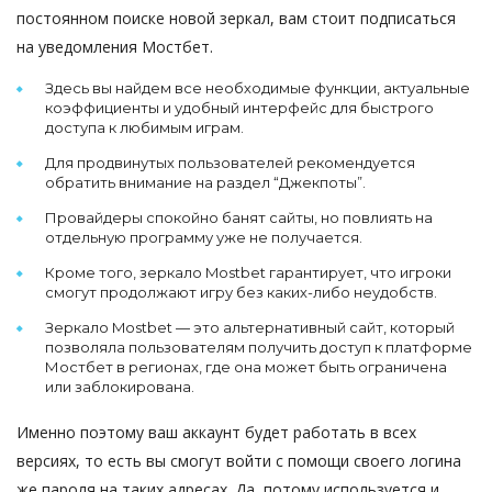
постоянном поиске новой зеркал, вам стоит подписаться
на уведомления Мостбет.
Здесь вы найдем все необходимые функции, актуальные
коэффициенты и удобный интерфейс для быстрого
доступа к любимым играм.
Для продвинутых пользователей рекомендуется
обратить внимание на раздел “Джекпоты”.
Провайдеры спокойно банят сайты, но повлиять на
отдельную программу уже не получается.
Кроме того, зеркало Mostbet гарантирует, что игроки
смогут продолжают игру без каких-либо неудобств.
Зеркало Mostbet — это альтернативный сайт, который
позволяла пользователям получить доступ к платформе
Мостбет в регионах, где она может быть ограничена
или заблокирована.
Именно поэтому ваш аккаунт будет работать в всех
версиях, то есть вы смогут войти с помощи своего логина
же пароля на таких адресах. Да, потому используется и