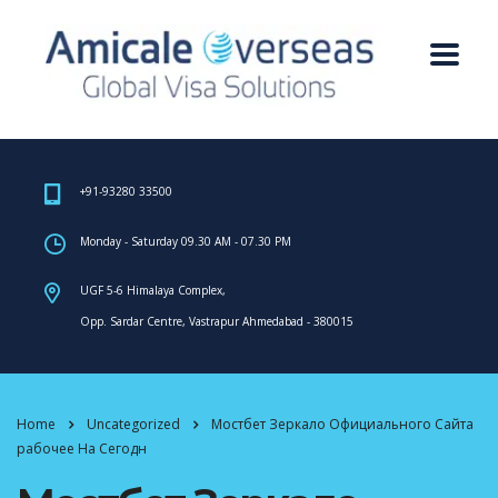
+91-93280 33500
Monday - Saturday 09.30 AM - 07.30 PM
UGF 5-6 Himalaya Complex,
Opp. Sardar Centre, Vastrapur Ahmedabad - 380015
Home
Uncategorized
Мостбет Зеркало Официального Сайта
рабочее На Сегодн