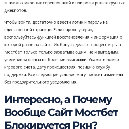
значимых мировых соревнований и при розыгрышах крупных
джекпотов.
Чтобы войти, достаточно ввести логин и пароль на
единственной странице. Если пароль утерян,
воспользуйтесь функцией восстановления – информация о
которой разве на сайте. Их бонусы делают процесс игры в
Мостбет только только захватывающим, не и выгодным,
увеличивая шансы на большие выигрыши. Укажите номер
игрового счета, дату происшествия, позицию службу
поддержки. Все следующие условия могут может изменены
без предварительного уведомления.
Интересно, а Почему
Вообще Сайт Мостбет
Блокируется Ркн?