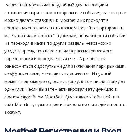
Раздел LIVE чрезвычайно удобный для навигации и
заключения пари, в нем отобраны все события, на которые
можно делать ставки в БК Mostbet и их проходят в
предназначено время. Есть возможностей отсортировать
матчи по видам спорта,” “турнирам, популярности событий.
Не переходя в какие-то другие разделы невозможно
увидеть время, прошлое с начала рассматриваемого
соревнования и определенный счет. А регрессной
ознакомиться с доступными для заключения пари рынками,
коэффициентами, отследить их движение. И нужный
момент невозможно сделать ставку, в том числе ставку «в
один клик», если вы затем активировали эту функцию в
личном служебном Мостбет. Для только чтобы войти в
сайт Мостбет, нужно зарегистрироваться и задействовать
аккаунт.
Mostbet Регистрация и Вход