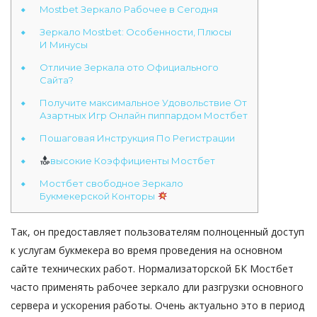
Mostbet Зеркало Рабочее в Сегодня
Зеркало Mostbet: Особенности, Плюсы
И Минусы
Отличие Зеркала ото Официального
Сайта?
Получите максимальное Удовольствие От
Азартных Игр Онлайн пиппардом Мостбет
Пошаговая Инструкция По Регистрации
высокие Коэффициенты Мостбет
Мостбет свободное Зеркало
Букмекерской Конторы
Так, он предоставляет пользователям полноценный доступ
к услугам букмекера во время проведения на основном
сайте технических работ. Нормализаторской БК Мостбет
часто применять рабочее зеркало дли разгрузки основного
сервера и ускорения работы. Очень актуально это в период