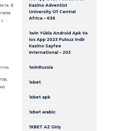
екта. В
Kazino Adventist
University Of Central
ртиля.
Africa – 636
 с
1win Yüklə Android Apk Və
Ios App 2023 Pulsuz Indir
Kazino Sayfee
International – 203
фонд.
1winRussia
гов,
1xbet
 но
1xbet apk
1xbet arabic
1XBET AZ Giriş