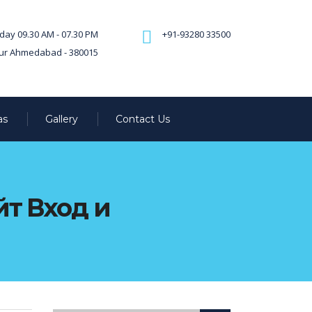
day 09.30 AM - 07.30 PM
+91-93280 33500
pur Ahmedabad - 380015
as
Gallery
Contact Us
т Вход и