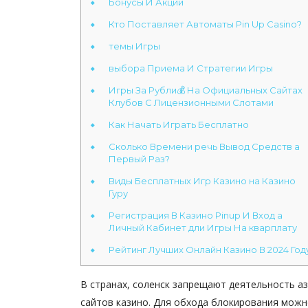
Бонусы И Акции
Кто Поставляет Автоматы Pin Up Casino?
темы Игры
выбора Приема И Стратегии Игры
Игры За Рубли💰 На Официальных Сайтах
Клубов С Лицензионными Слотами
Как Начать Играть Бесплатно
Сколько Времени речь Вывод Средств а
Первый Раз?
Виды Бесплатных Игр Казино на Казино
Гуру
Регистрация В Казино Pinup И Вход а
Личный Кабинет дли Игры На кварплату
Рейтинг Лучших Онлайн Казино В 2024 Год
В странах, соленск запрещают деятельность а
сайтов казино. Для обхода блокирования можно