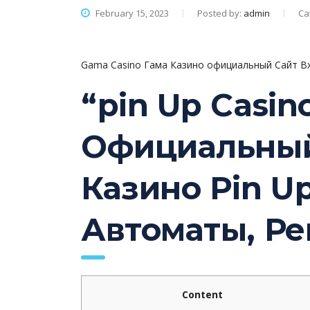
February 15, 2023
Posted by:
admin
Ca
Gama Casino Гама Казино официальный Сайт Вх
“pin Up Casin
Официальный
Казино Pin U
Автоматы, Ре
Content