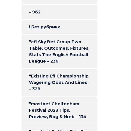
– 962
! Без рубрики
"efl Sky Bet Group Two
Table, Outcomes, Fixtures,
Stats The English Football
League – 236
"Existing Efl Championship
Wagering Odds And Lines
– 328
"mostbet Cheltenham
Festival 2023 Tips,
Preview, Bog & Nrnb – 134