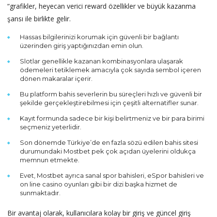
“grafikler, heyecan verici reward özellikler ve büyük kazanma
şansı ile birlikte gelir.
Hassas bilgilerinizi korumak için güvenli bir bağlantı
üzerinden giriş yaptığınızdan emin olun.
Slotlar genellikle kazanan kombinasyonlara ulaşarak
ödemeleri tetiklemek amacıyla çok sayıda sembol içeren
dönen makaralar içerir.
Bu platform bahis severlerin bu süreçleri hızlı ve güvenli bir
şekilde gerçekleştirebilmesi için çeşitli alternatifler sunar.
Kayıt formunda sadece bir kişi belirtmeniz ve bir para birimi
seçmeniz yeterlidir.
Son dönemde Türkiye’de en fazla sözü edilen bahis sitesi
durumundaki Mostbet pek çok açıdan üyelerini oldukça
memnun etmekte.
Evet, Mostbet ayrıca sanal spor bahisleri, eSpor bahisleri ve
on line casino oyunları gibi bir dizi başka hizmet de
sunmaktadır.
Bir avantaj olarak, kullanıcılara kolay bir giriş ve güncel giriş