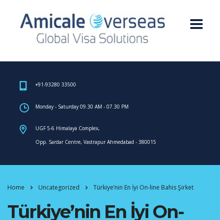
+91-93280 33500
Monday - Saturday 09.30 AM - 07.30 PM
UGF 5-6 Himalaya Complex,
Opp. Sardar Centre, Vastrapur Ahmedabad - 380015
Home
Uncategorized
Türkiye’nin En İyi On-line Bahis Şirket
Türkiye’nin En İyi On-