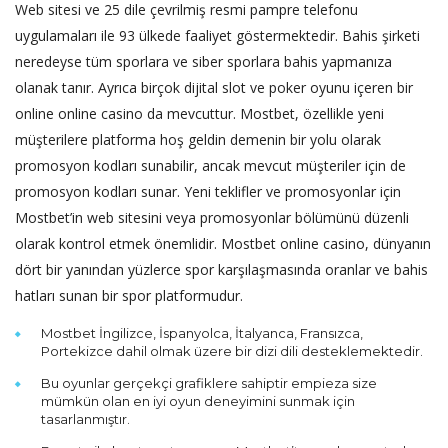
Web sitesi ve 25 dile çevrilmiş resmi pampre telefonu
uygulamaları ile 93 ülkede faaliyet göstermektedir. Bahis şirketi
neredeyse tüm sporlara ve siber sporlara bahis yapmanıza
olanak tanır. Ayrıca birçok dijital slot ve poker oyunu içeren bir
online online casino da mevcuttur. Mostbet, özellikle yeni
müşterilere platforma hoş geldin demenin bir yolu olarak
promosyon kodları sunabilir, ancak mevcut müşteriler için de
promosyon kodları sunar. Yeni teklifler ve promosyonlar için
Mostbet’in web sitesini veya promosyonlar bölümünü düzenli
olarak kontrol etmek önemlidir. Mostbet online casino, dünyanın
dört bir yanından yüzlerce spor karşılaşmasında oranlar ve bahis
hatları sunan bir spor platformudur.
Mostbet İngilizce, İspanyolca, İtalyanca, Fransızca,
Portekizce dahil olmak üzere bir dizi dili desteklemektedir.
Bu oyunlar gerçekçi grafiklere sahiptir empieza size
mümkün olan en iyi oyun deneyimini sunmak için
tasarlanmıştır.