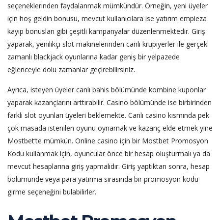
seçeneklerinden faydalanmak mümkündür. Örneğin, yeni üyeler
için hoş geldin bonusu, mevcut kullanıcılara ise yatırım empieza
kayıp bonusları gibi çeşitli kampanyalar düzenlenmektedir. Giriş
yaparak, yenilikçi slot makinelerinden canlı krupiyerler ile gerçek
zamanlı blackjack oyunlarına kadar geniş bir yelpazede
eğlenceyle dolu zamanlar geçirebilirsiniz.
Ayrıca, isteyen üyeler canlı bahis bölümünde kombine kuponlar
yaparak kazançlarını arttırabilir. Casino bölümünde ise birbirinden
farklı slot oyunları üyeleri beklemekte. Canlı casino kısmında pek
çok masada istenilen oyunu oynamak ve kazanç elde etmek yine
Mostbet’te mümkün. Online casino için bir Mostbet Promosyon
Kodu kullanmak için, oyuncular önce bir hesap oluşturmalı ya da
mevcut hesaplarına giriş yapmalıdır. Giriş yaptıktan sonra, hesap
bölümünde veya para yatırma sırasında bir promosyon kodu
girme seçeneğini bulabilirler.