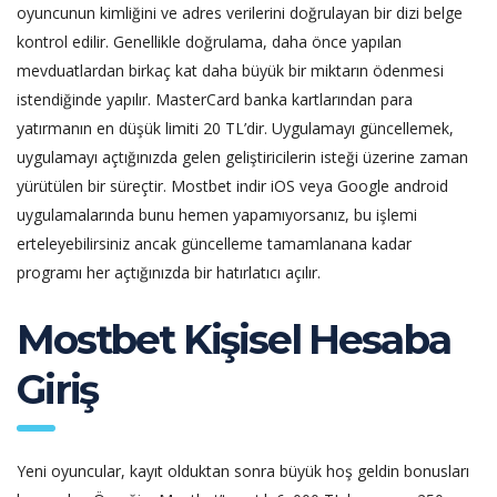
oyuncunun kimliğini ve adres verilerini doğrulayan bir dizi belge
kontrol edilir. Genellikle doğrulama, daha önce yapılan
mevduatlardan birkaç kat daha büyük bir miktarın ödenmesi
istendiğinde yapılır. MasterCard banka kartlarından para
yatırmanın en düşük limiti 20 TL’dir. Uygulamayı güncellemek,
uygulamayı açtığınızda gelen geliştiricilerin isteği üzerine zaman
yürütülen bir süreçtir. Mostbet indir iOS veya Google android
uygulamalarında bunu hemen yapamıyorsanız, bu işlemi
erteleyebilirsiniz ancak güncelleme tamamlanana kadar
programı her açtığınızda bir hatırlatıcı açılır.
Mostbet Kişisel Hesaba
Giriş
Yeni oyuncular, kayıt olduktan sonra büyük hoş geldin bonusları