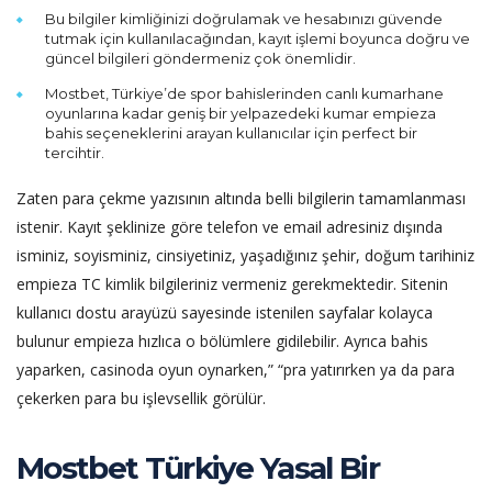
Bu bilgiler kimliğinizi doğrulamak ve hesabınızı güvende
tutmak için kullanılacağından, kayıt işlemi boyunca doğru ve
güncel bilgileri göndermeniz çok önemlidir.
Mostbet, Türkiye’de spor bahislerinden canlı kumarhane
oyunlarına kadar geniş bir yelpazedeki kumar empieza
bahis seçeneklerini arayan kullanıcılar için perfect bir
tercihtir.
Zaten para çekme yazısının altında belli bilgilerin tamamlanması
istenir. Kayıt şeklinize göre telefon ve email adresiniz dışında
isminiz, soyisminiz, cinsiyetiniz, yaşadığınız şehir, doğum tarihiniz
empieza TC kimlik bilgileriniz vermeniz gerekmektedir. Sitenin
kullanıcı dostu arayüzü sayesinde istenilen sayfalar kolayca
bulunur empieza hızlıca o bölümlere gidilebilir. Ayrıca bahis
yaparken, casinoda oyun oynarken,” “pra yatırırken ya da para
çekerken para bu işlevsellik görülür.
Mostbet Türkiye Yasal Bir