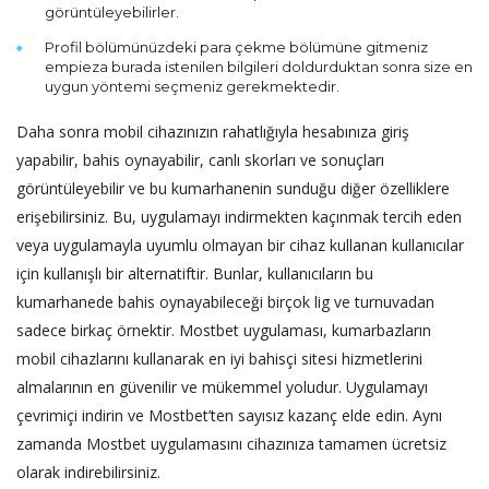
görüntüleyebilirler.
Profil bölümünüzdeki para çekme bölümüne gitmeniz
empieza burada istenilen bilgileri doldurduktan sonra size en
uygun yöntemi seçmeniz gerekmektedir.
Daha sonra mobil cihazınızın rahatlığıyla hesabınıza giriş
yapabilir, bahis oynayabilir, canlı skorları ve sonuçları
görüntüleyebilir ve bu kumarhanenin sunduğu diğer özelliklere
erişebilirsiniz. Bu, uygulamayı indirmekten kaçınmak tercih eden
veya uygulamayla uyumlu olmayan bir cihaz kullanan kullanıcılar
için kullanışlı bir alternatiftir. Bunlar, kullanıcıların bu
kumarhanede bahis oynayabileceği birçok lig ve turnuvadan
sadece birkaç örnektir. Mostbet uygulaması, kumarbazların
mobil cihazlarını kullanarak en iyi bahisçi sitesi hizmetlerini
almalarının en güvenilir ve mükemmel yoludur. Uygulamayı
çevrimiçi indirin ve Mostbet’ten sayısız kazanç elde edin. Aynı
zamanda Mostbet uygulamasını cihazınıza tamamen ücretsiz
olarak indirebilirsiniz.