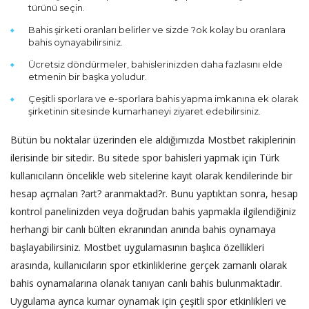
türünü seçin.
Bahis şirketi oranları belirler ve sizde ?ok kolay bu oranlara
bahis oynayabilirsiniz.
Ücretsiz döndürmeler, bahislerinizden daha fazlasını elde
etmenin bir başka yoludur.
Çeşitli sporlara ve e-sporlara bahis yapma imkanına ek olarak
şirketinin sitesinde kumarhaneyi ziyaret edebilirsiniz.
Bütün bu noktalar üzerinden ele aldığımızda Mostbet rakiplerinin
ilerisinde bir sitedir. Bu sitede spor bahisleri yapmak için Türk
kullanıcıların öncelikle web sitelerine kayıt olarak kendilerinde bir
hesap açmaları ?art? aranmaktad?r. Bunu yaptıktan sonra, hesap
kontrol panelinizden veya doğrudan bahis yapmakla ilgilendiğiniz
herhangi bir canlı bülten ekranından anında bahis oynamaya
başlayabilirsiniz. Mostbet uygulamasının başlıca özellikleri
arasında, kullanıcıların spor etkinliklerine gerçek zamanlı olarak
bahis oynamalarına olanak tanıyan canlı bahis bulunmaktadır.
Uygulama ayrıca kumar oynamak için çeşitli spor etkinlikleri ve