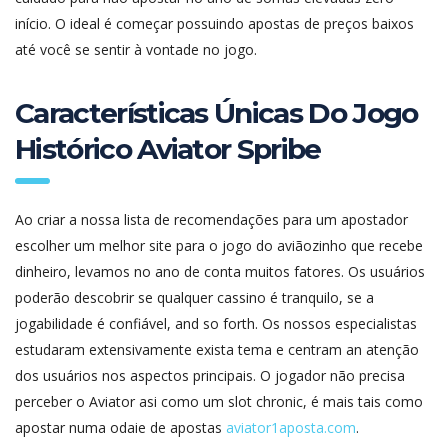
início. O ideal é começar possuindo apostas de preços baixos
até você se sentir à vontade no jogo.
Características Únicas Do Jogo
Histórico Aviator Spribe
Ao criar a nossa lista de recomendações para um apostador
escolher um melhor site para o jogo do aviãozinho que recebe
dinheiro, levamos no ano de conta muitos fatores. Os usuários
poderão descobrir se qualquer cassino é tranquilo, se a
jogabilidade é confiável, and so forth. Os nossos especialistas
estudaram extensivamente exista tema e centram an atenção
dos usuários nos aspectos principais. O jogador não precisa
perceber o Aviator asi como um slot chronic, é mais tais como
apostar numa odaie de apostas
aviator1aposta.com
.