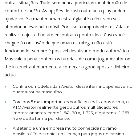
×
outras situações. Tudo sem nunca particularizar abrir mão de
conforto e fun??o. As opções de cash out e auto play podem
ajudar você a manter uman estratégia até o fim, sem se
Contact us
abondonar levar pelo móvil. Por isso, comprobante testá-las e
realizar o ajuste fino até encontrar o ponto ideal. Caso você
chegue à conclusão de que uman estratégia não está
funcionando, sempre é possível desativar o modo automático.
Mas vale a pena conferir os tutoriais de como jogar Aviator on
the internet anteriormente a começar a good apostar dinheiro
actual.
Confira os modelos dan Aviator desse item indispensável no
guarda-roupa masculino.
Fora dos 5 mais importantes coeficientes listados acima, o
KTO Aviator realmente gerou outros multiplicadores
impressionantes, como 1. 641, 88 x, 1. 323, eighteen x, 1. 269,
4 x e desta forma por diante.
A Betano é uma empresa muito conhecida no ramo
brasileiro” “electronic tem licença para jogos de cassino.