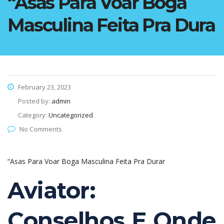
“Asas Para Voar Boga
Masculina Feita Pra Dura
February 23, 2023
Posted by:
admin
Category:
Uncategorized
No Comments
“Asas Para Voar Boga Masculina Feita Pra Durar
Aviator:
Conselhos E Onde