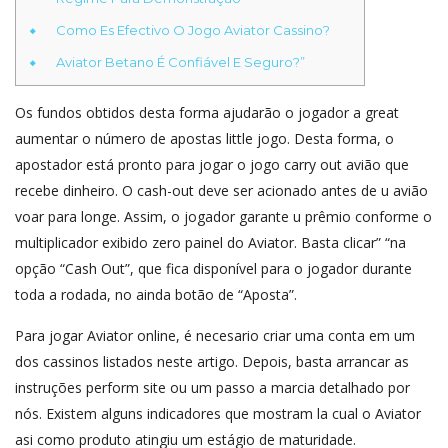
Como Es Efectivo O Jogo Aviator Cassino?
Aviator Betano É Confiável E Seguro?”
Os fundos obtidos desta forma ajudarão o jogador a great
aumentar o número de apostas little jogo. Desta forma, o
apostador está pronto para jogar o jogo carry out avião que
recebe dinheiro. O cash-out deve ser acionado antes de u avião
voar para longe. Assim, o jogador garante u prêmio conforme o
multiplicador exibido zero painel do Aviator. Basta clicar” “na
opção “Cash Out”, que fica disponível para o jogador durante
toda a rodada, no ainda botão de “Aposta”.
Para jogar Aviator online, é necesario criar uma conta em um
dos cassinos listados neste artigo. Depois, basta arrancar as
instruções perform site ou um passo a marcia detalhado por
nós. Existem alguns indicadores que mostram la cual o Aviator
asi como produto atingiu um estágio de maturidade.