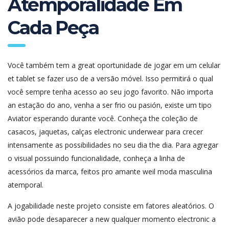
Atemporalidade Em
Cada Peça
Você também tem a great oportunidade de jogar em um celular
et tablet se fazer uso de a versão móvel. Isso permitirá o qual
você sempre tenha acesso ao seu jogo favorito. Não importa
an estação do ano, venha a ser frio ou pasión, existe um tipo
Aviator esperando durante você. Conheça the coleção de
casacos, jaquetas, calças electronic underwear para crecer
intensamente as possibilidades no seu dia the dia. Para agregar
o visual possuindo funcionalidade, conheça a linha de
acessórios da marca, feitos pro amante weil moda masculina
atemporal.
A jogabilidade neste projeto consiste em fatores aleatórios. O
avião pode desaparecer a new qualquer momento electronic a