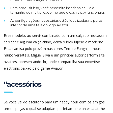
Para produzir isso, você necessita inserir na célula o
tamanho do multiplicador no que o cash away funcionará.
As configurações necessárias estão localizadas na parte
inferior de uma tela do jogo Aviator.
Esse modelo, ao servir combinado com um calçado mocassim
et sider e alguma calça chino, deixa o look lujoso e moderno.
Essa camisa polo provém nas cores Terra e Funghi, ambas
muito versáteis. Miguel Silva é um principal autor perform site
aviators. apresentando. br, onde compartilha sua expertise
electronic paixão pelo game Aviator.
“acessórios
Se você vai do escritório para um happy-hour com os amigos,
temos peças o qual se adaptam perfeitamente an essa at the