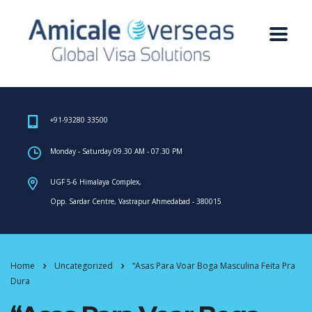
+91-93280 33500
Monday - Saturday 09.30 AM - 07.30 PM
UGF 5-6 Himalaya Complex,
Opp. Sardar Centre, Vastrapur Ahmedabad - 380015
Home
Uncategorized
“Asas Para Voar Boga Masculina Feita Pra
Dura