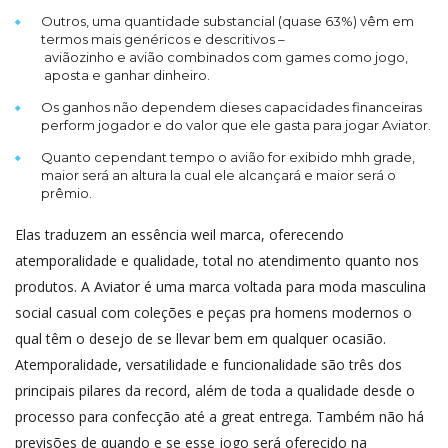
Outros, uma quantidade substancial (quase 63%) vêm em
termos mais genéricos e descritivos –
aviãozinho e avião combinados com games como jogo,
aposta e ganhar dinheiro.
Os ganhos não dependem dieses capacidades financeiras
perform jogador e do valor que ele gasta para jogar Aviator.
Quanto cependant tempo o avião for exibido mhh grade,
maior será an altura la cual ele alcançará e maior será o
prêmio.
Elas traduzem an essência weil marca, oferecendo
atemporalidade e qualidade, total no atendimento quanto nos
produtos. A Aviator é uma marca voltada para moda masculina
social casual com coleções e peças pra homens modernos o
qual têm o desejo de se llevar bem em qualquer ocasião.
Atemporalidade, versatilidade e funcionalidade são três dos
principais pilares da record, além de toda a qualidade desde o
processo para confecção até a great entrega. Também não há
previsões de quando e se esse jogo será oferecido na