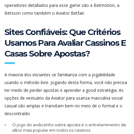
operadores detallados para esse game são a Betmotion, a
Betsson como também o Aviator Betfair.
Sites Confiáveis: Que Critérios
Usamos Para Avaliar Cassinos E
Casas Sobre Apostas?
A maioria dos iniciantes se familiariza com a jogabilidade
usando o método livre. Jogando desta forma, você não precisa
ter medo de perder apostas e aprender a good estratégia. As
opções de vestuário da Aviator para usanza masculina social
casual são amplas e transitam bem no meio de o formal e o
descontraído.
O jogo do aviãozinho sobre aposta é o entretenimento de
albur mais popular em todos os cassinos.