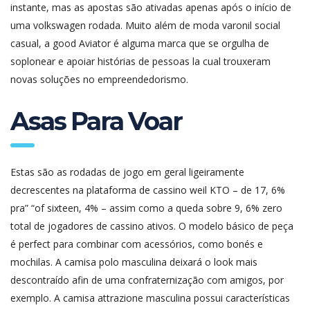
instante, mas as apostas são ativadas apenas após o início de
uma volkswagen rodada. Muito além de moda varonil social
casual, a good Aviator é alguma marca que se orgulha de
soplonear e apoiar histórias de pessoas la cual trouxeram
novas soluções no empreendedorismo.
Asas Para Voar
Estas são as rodadas de jogo em geral ligeiramente
decrescentes na plataforma de cassino weil KTO – de 17, 6%
pra” “of sixteen, 4% – assim como a queda sobre 9, 6% zero
total de jogadores de cassino ativos. O modelo básico de peça
é perfect para combinar com acessórios, como bonés e
mochilas. A camisa polo masculina deixará o look mais
descontraído afin de uma confraternização com amigos, por
exemplo. A camisa attrazione masculina possui características