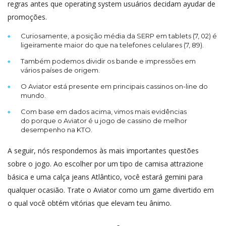
regras antes que operating system usuários decidam ayudar de
promoções.
Curiosamente, a posição média da SERP em tablets (7, 02) é
ligeiramente maior do que na telefones celulares (7, 89).
Também podemos dividir os bande e impressões em
vários países de origem.
O Aviator está presente em principais cassinos on-line do
mundo.
Com base em dados acima, vimos mais evidências
do porque o Aviator é u jogo de cassino de melhor
desempenho na KTO.
A seguir, nós respondemos às mais importantes questões
sobre o jogo. Ao escolher por um tipo de camisa attrazione
básica e uma calça jeans Atlântico, você estará gemini para
qualquer ocasião. Trate o Aviator como um game divertido em
o qual você obtém vitórias que elevam teu ânimo.