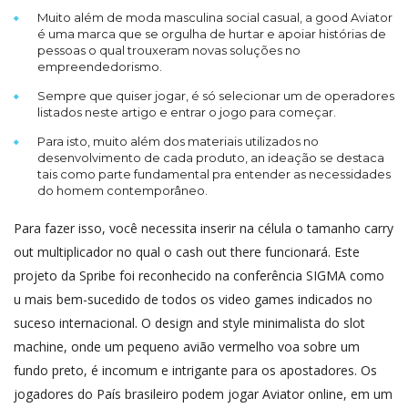
Muito além de moda masculina social casual, a good Aviator
é uma marca que se orgulha de hurtar e apoiar histórias de
pessoas o qual trouxeram novas soluções no
empreendedorismo.
Sempre que quiser jogar, é só selecionar um de operadores
listados neste artigo e entrar o jogo para começar.
Para isto, muito além dos materiais utilizados no
desenvolvimento de cada produto, an ideação se destaca
tais como parte fundamental pra entender as necessidades
do homem contemporâneo.
Para fazer isso, você necessita inserir na célula o tamanho carry
out multiplicador no qual o cash out there funcionará. Este
projeto da Spribe foi reconhecido na conferência SIGMA como
u mais bem-sucedido de todos os video games indicados no
suceso internacional. O design and style minimalista do slot
machine, onde um pequeno avião vermelho voa sobre um
fundo preto, é incomum e intrigante para os apostadores. Os
jogadores do País brasileiro podem jogar Aviator online, em um