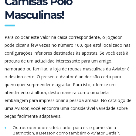
Camisas Polo
Masculinas!
Para colocar este valor na caixa correspondente, o jogador
pode clicar a few vezes no número 100, que está localizado nas
configurações inferiores destinadas às apostas. Se você está à
procura de um actualidad interessante para um amigo,
namorado ou familiar, a loja de roupas masculinas da Aviator é
o destino certo. O presente Aviator é an decisão certa para
quem quer surpreender e agradar. Para isto, oferece um
atendimento à altura, desta maneira como uma bela
embalagem para impressionar a pessoa amada. No catálogo de
uma Aviator, você encontra uma considerável variedade sobre
peças facilmente adaptáveis.
Outros operadores detallados para esse game são a
Betmotion, a Betsson como também o Aviator Betfair.