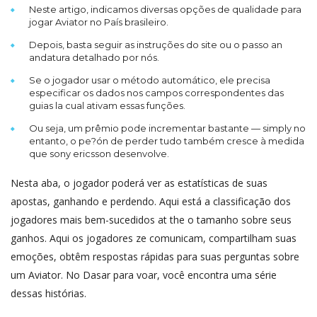
Neste artigo, indicamos diversas opções de qualidade para
jogar Aviator no País brasileiro.
Depois, basta seguir as instruções do site ou o passo an
andatura detalhado por nós.
Se o jogador usar o método automático, ele precisa
especificar os dados nos campos correspondentes das
guias la cual ativam essas funções.
Ou seja, um prêmio pode incrementar bastante — simply no
entanto, o pe?ón de perder tudo também cresce à medida
que sony ericsson desenvolve.
Nesta aba, o jogador poderá ver as estatísticas de suas
apostas, ganhando e perdendo. Aqui está a classificação dos
jogadores mais bem-sucedidos at the o tamanho sobre seus
ganhos. Aqui os jogadores ze comunicam, compartilham suas
emoções, obtêm respostas rápidas para suas perguntas sobre
um Aviator. No Dasar para voar, você encontra uma série
dessas histórias.