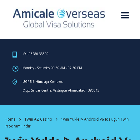
+91-93280 33500
Monday - Saturday 09.30 AM - 07.30 PM
UGF 5-6 Himalaya Complex,
Opp. Sardar Centre, Vastrapur Ahmedabad - 380015
Home
1Win AZ Casino
1win Yukle ᐉ Android Və Ios üçün 1win
Proqramı Indir