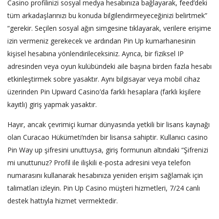
Casino profilinizi sosyal medya hesabınıza bağlayarak, feed’deki
tüm arkadaşlarınızı bu konuda bilgilendirmeyeceğinizi belirtmek”
“gerekir. Seçilen sosyal ağın simgesine tıklayarak, verilere erişime
izin vermeniz gerekecek ve ardından Pin Up kumarhanesinin
kişisel hesabına yönlendirileceksiniz. Ayrıca, bir fiziksel IP
adresinden veya oyun kulübündeki aile başına birden fazla hesabı
etkinleştirmek sobre yasaktır. Aynı bilgisayar veya mobil cihaz
üzerinden Pin Upward Casino’da farklı hesaplara (farklı kişilere
kayıtlı) giriş yapmak yasaktır.
Hayır, ancak çevrimiçi kumar dünyasında yetkili bir lisans kaynağı
olan Curacao Hükümeti’nden bir lisansa sahiptir. Kullanıcı casino
Pin Way up şifresini unuttuysa, giriş formunun altındaki “Şifrenizi
mi unuttunuz? Profil ile ilişkili e-posta adresini veya telefon
numarasını kullanarak hesabınıza yeniden erişim sağlamak için
talimatları izleyin. Pin Up Casino müşteri hizmetleri, 7/24 canlı
destek hattıyla hizmet vermektedir.