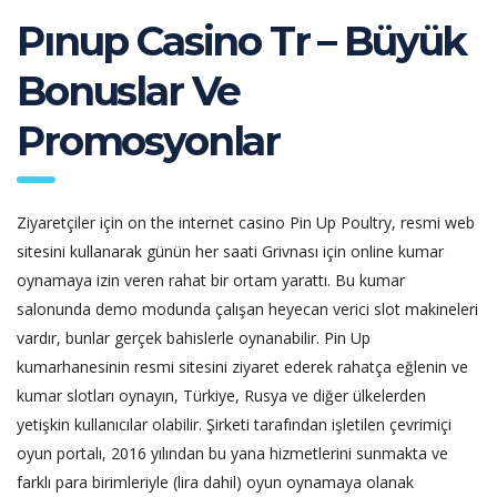
Pınup Casino Tr – Büyük
Bonuslar Ve
Promosyonlar
Ziyaretçiler için on the internet casino Pin Up Poultry, resmi web
sitesini kullanarak günün her saati Grivnası için online kumar
oynamaya izin veren rahat bir ortam yarattı. Bu kumar
salonunda demo modunda çalışan heyecan verici slot makineleri
vardır, bunlar gerçek bahislerle oynanabilir. Pin Up
kumarhanesinin resmi sitesini ziyaret ederek rahatça eğlenin ve
kumar slotları oynayın, Türkiye, Rusya ve diğer ülkelerden
yetişkin kullanıcılar olabilir. Şirketi tarafından işletilen çevrimiçi
oyun portalı, 2016 yılından bu yana hizmetlerini sunmakta ve
farklı para birimleriyle (lira dahil) oyun oynamaya olanak