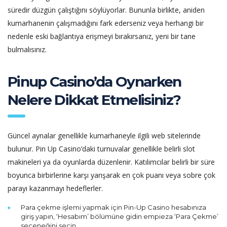
süredir düzgün çalıştığını söylüyorlar. Bununla birlikte, aniden
kumarhanenin çalışmadığını fark ederseniz veya herhangi bir
nedenle eski bağlantıya erişmeyi bırakırsanız, yeni bir tane
bulmalısınız.
Pinup Casino’da Oynarken
Nelere Dikkat Etmelisiniz?
Güncel aynalar genellikle kumarhaneyle ilgili web sitelerinde
bulunur. Pin Up Casino’daki turnuvalar genellikle belirli slot
makineleri ya da oyunlarda düzenlenir. Katılımcılar belirli bir süre
boyunca birbirlerine karşı yarışarak en çok puanı veya sobre çok
parayı kazanmayı hedeflerler.
Para çekme işlemi yapmak için Pin-Up Casino hesabınıza
giriş yapın, ‘Hesabım’ bölümüne gidin empieza ‘Para Çekme’
seçeneğini seçin.