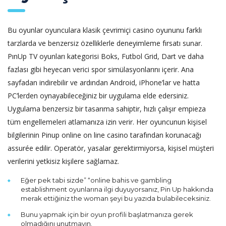
Bu oyunlar oyunculara klasik çevrimiçi casino oyununu farklı
tarzlarda ve benzersiz özelliklerle deneyimleme fırsatı sunar.
PınUp TV oyunları kategorisi Boks, Futbol Grid, Dart ve daha
fazlası gibi heyecan verici spor simülasyonlarını içerir. Ana
sayfadan indirebilir ve ardından Android, iPhone’lar ve hatta
PC’lerden oynayabileceğiniz bir uygulama elde edersiniz.
Uygulama benzersiz bir tasarıma sahiptir, hızlı çalışır empieza
tüm engellemeleri atlamanıza izin verir. Her oyuncunun kişisel
bilgilerinin Pinup online on line casino tarafından korunacağı
assurée edilir. Operatör, yasalar gerektirmiyorsa, kişisel müşteri
verilerini yetkisiz kişilere sağlamaz.
Eğer pek tabi sizde” “online bahis ve gambling
establishment oyunlarına ilgi duyuyorsanız, Pin Up hakkında
merak ettiğiniz the woman şeyi bu yazıda bulabileceksiniz.
Bunu yapmak için bir oyun profili başlatmanıza gerek
olmadığını unutmayın.