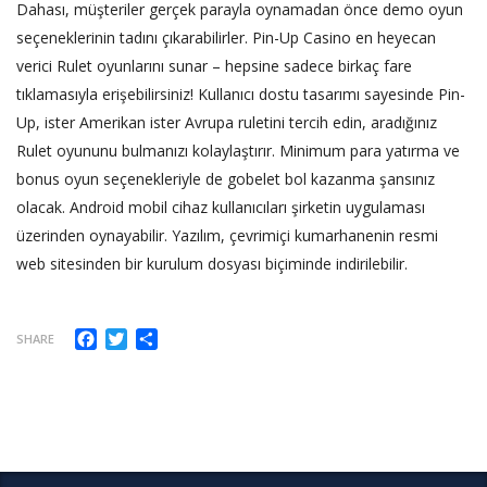
Dahası, müşteriler gerçek parayla oynamadan önce demo oyun
seçeneklerinin tadını çıkarabilirler. Pin-Up Casino en heyecan
verici Rulet oyunlarını sunar – hepsine sadece birkaç fare
tıklamasıyla erişebilirsiniz! Kullanıcı dostu tasarımı sayesinde Pin-
Up, ister Amerikan ister Avrupa ruletini tercih edin, aradığınız
Rulet oyununu bulmanızı kolaylaştırır. Minimum para yatırma ve
bonus oyun seçenekleriyle de gobelet bol kazanma şansınız
olacak. Android mobil cihaz kullanıcıları şirketin uygulaması
üzerinden oynayabilir. Yazılım, çevrimiçi kumarhanenin resmi
web sitesinden bir kurulum dosyası biçiminde indirilebilir.
Facebook
Twitter
Share
SHARE