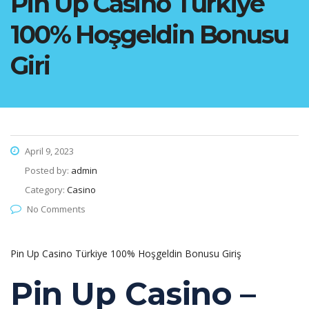
Pin Up Casino Türkiye
100% Hoşgeldin Bonusu
Giri
April 9, 2023
Posted by:
admin
Category:
Casino
No Comments
Pin Up Casino Türkiye 100% Hoşgeldin Bonusu Giriş
Pin Up Casino –