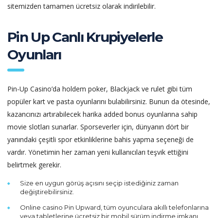
sitemizden tamamen ücretsiz olarak indirilebilir.
Pin Up Canlı Krupiyelerle
Oyunları
Pin-Up Casino’da holdem poker, Blackjack ve rulet gibi tüm
popüler kart ve pasta oyunlarını bulabilirsiniz. Bunun da ötesinde,
kazancınızı artırabilecek harika added bonus oyunlarına sahip
movie slotları sunarlar. Sporseverler için, dünyanın dört bir
yanındaki çeşitli spor etkinliklerine bahis yapma seçeneği de
vardır. Yönetimin her zaman yeni kullanıcıları teşvik ettiğini
belirtmek gerekir.
Size en uygun görüş açısını seçip istediğiniz zaman
değiştirebilirsiniz.
Online casino Pin Upward, tüm oyunculara akıllı telefonlarına
veya tabletlerine ücretsiz bir mobil sürüm indirme imkanı