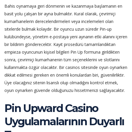
Bahis oynamaya geri dönmenin ve kazanmaya başlamanın en
basit yolu çalışan bir ayna bulmaktır. Kural olarak, çevrimiçi
kumarhanelerin derecelendirmeleri veya incelemeleri olan
sitelerde bulmak kolaydır. Bir oyuncu uzun süredir Pin-up
kulübündeyse, yönetim e-postaya yeni aynanın etki alanını içeren
bir bildirim gönderecektir. Kayıt prosedürü tamamlandıktan
empieza oyuncunun kişisel bilgileri Pin Up formuna girildikten
sonra, çevrimiçi kumarhanenin tüm seçeneklerini ve slotlarını
kullanmakta özgür olacaktır. Bir casinos sitesinde oyun oynarken
dikkat edilmesi gereken en önemli konulardan biri, güvenilirliktir.
Üye olacağınız sitenin lisanslı olup olmadığını kontrol etmek,
oyun oynarken güvende olduğunuzu hissetmenizi sağlayacaktır.
Pin Upward Casino
Uygulamalarının Duyarlı