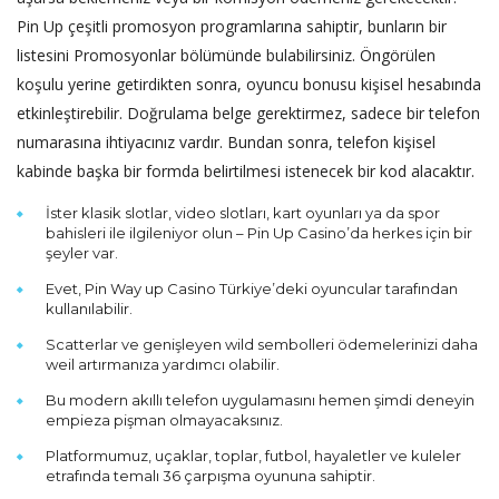
Pin Up çeşitli promosyon programlarına sahiptir, bunların bir
listesini Promosyonlar bölümünde bulabilirsiniz. Öngörülen
koşulu yerine getirdikten sonra, oyuncu bonusu kişisel hesabında
etkinleştirebilir. Doğrulama belge gerektirmez, sadece bir telefon
numarasına ihtiyacınız vardır. Bundan sonra, telefon kişisel
kabinde başka bir formda belirtilmesi istenecek bir kod alacaktır.
İster klasik slotlar, video slotları, kart oyunları ya da spor
bahisleri ile ilgileniyor olun – Pin Up Casino’da herkes için bir
şeyler var.
Evet, Pin Way up Casino Türkiye’deki oyuncular tarafından
kullanılabilir.
Scatterlar ve genişleyen wild sembolleri ödemelerinizi daha
weil artırmanıza yardımcı olabilir.
Bu modern akıllı telefon uygulamasını hemen şimdi deneyin
empieza pişman olmayacaksınız.
Platformumuz, uçaklar, toplar, futbol, hayaletler ve kuleler
etrafında temalı 36 çarpışma oyununa sahiptir.