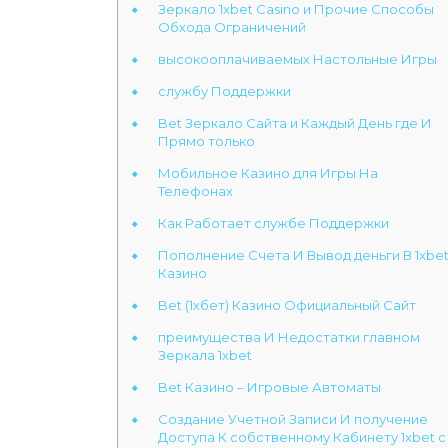
Зеркало 1xbet Casino и Прочие Способы
Обхода Ограничений
высокооплачиваемых Настольные Игры
службу Поддержки
Bet Зеркало Сайта и Каждый День где И
Прямо только
Мобильное Казино для Игры На
Телефонах
Как Работает службе Поддержки
Пополнение Счета И Вывод деньги В 1xbe
Казино
Bet (1хбет) Казино Официальный Сайт
преимущества И Недостатки главном
Зеркала 1xbet
Bet Казино – Игровые Автоматы
Создание Учетной Записи И получение
Доступа К собственному Кабинету 1xbet с