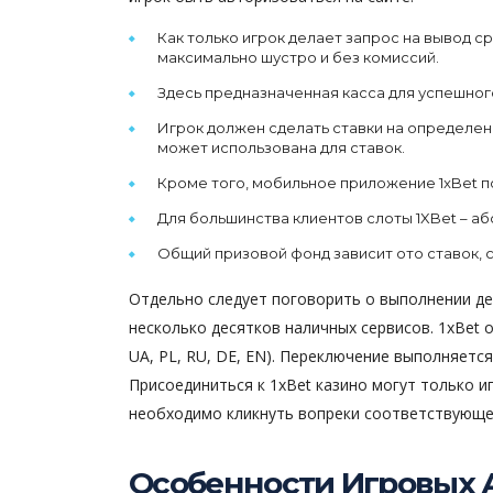
Как только игрок делает запрос на вывод с
максимально шустро и без комиссий.
Здесь предназначенная касса для успешног
Игрок должен сделать ставки на определенн
может использована для ставок.
Кроме того, мобильное приложение 1xBet п
Для большинства клиентов слоты 1XBet – аб
Общий призовой фонд зависит ото ставок, 
Отдельно следует поговорить о выполнении ден
несколько десятков наличных сервисов. 1xBet 
UA, PL, RU, DE, EN). Переключение выполняетс
Присоединиться к 1xBet казино могут только 
необходимо кликнуть вопреки соответствующе
Особенности Игровых А