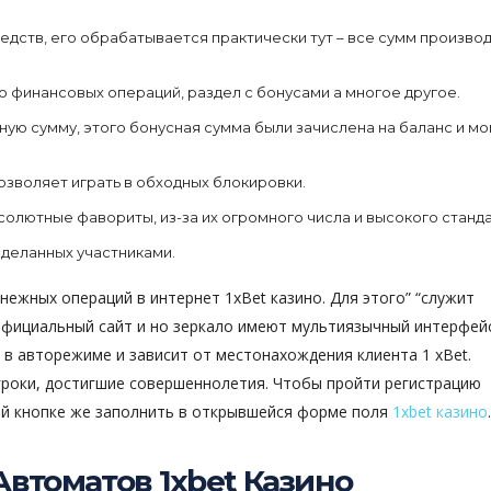
редств, его обрабатывается практически тут – все сумм произво
о финансовых операций, раздел с бонусами а многое другое.
ую сумму, этого бонусная сумма были зачислена на баланс и мо
озволяет играть в обходных блокировки.
солютные фавориты, из-за их огромного числа и высокого станда
сделанных участниками.
ежных операций в интернет 1xBet казино. Для этого” “служит
официальный сайт и но зеркало имеют мультиязычный интерфейс
я в авторежиме и зависит от местонахождения клиента 1 xBet.
игроки, достигшие совершеннолетия. Чтобы пройти регистрацию
й кнопке же заполнить в открывшейся форме поля
1xbet казино
.
втоматов 1xbet Казино