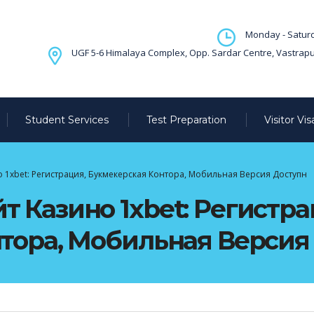
Monday - Saturd
UGF 5-6 Himalaya Complex, Opp. Sardar Centre, Vastrap
Student Services
Test Preparation
Visitor Vis
1xbet: Регистрация, Букмекерская Контора, Мобильная Версия Доступн
 Казино 1xbet: Регистра
тора, Мобильная Версия