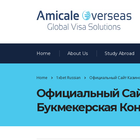
Home
About Us
Study Abroad
Home
1xbet Russian
Официальный Сайт Казино 
Официальный Сайт
Букмекерская Кон