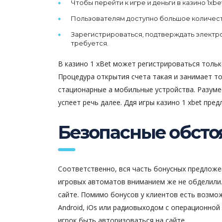
Чтобы перейти к игре и деньги в казино 1xb
Пользователям доступно большое количеств
Зарегистрироваться, подтверждать электро
требуется.
В казино 1 xBet может регистрироваться только
Процедура открытия счета такая и занимает т
стационарные а мобильные устройства. Разуме
успеет речь далее. Ддя игры казино 1 xbet пред
Безопасные обсто
Соответственно, вся часть бонусных предложе
игровых автоматов вниманием же не обделили.
сайте. Помимо бонусов у клиентов есть возм
Android, iOs или радиовыходом с операционной 
игрок быть авторизоваться на сайте.