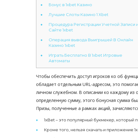
Бонус в 1xbet Казино
Лучшие Слоты Казино 1 Xbet
Процедура Регистрации Учетной Записи 
Сайте 1xbet
Операция вывода Выигрышей В Онлайн
Казино 1xbet
Играть Бесплатно В 1xbet Игровые
Автоматы
Чтобы обеспечить доступ игроков ко об функц
обладает отдельным URL-адресом, это помога
личном служебном. В описании ко каждому из о
определенную сумму, этого бонусная сумма был
Призы, полученные а рамках акций, зачисляются
1xBet – это популярный букмекер, который 
Кроме того, нельзя скачать и приложение 1x