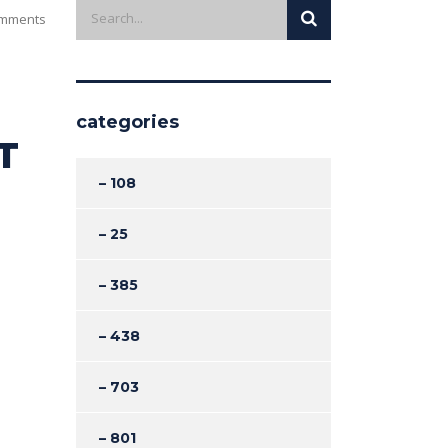
mments
categories
т
– 108
– 25
– 385
– 438
– 703
– 801