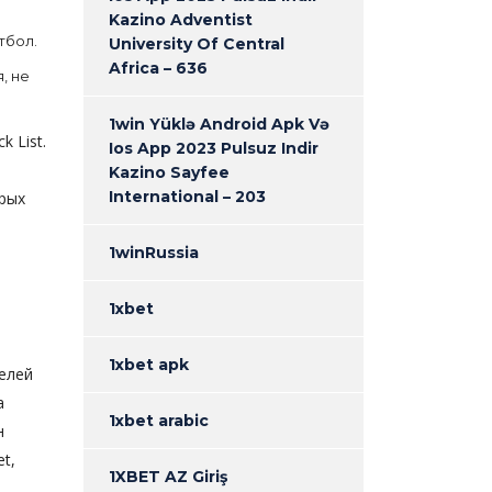
Kazino Adventist
тбол.
University Of Central
Africa – 636
, не
1win Yüklə Android Apk Və
 List.
Ios App 2023 Pulsuz Indir
Kazino Sayfee
International – 203
орых
1winRussia
1xbet
1xbet apk
елей
а
1xbet arabic
н
t,
1XBET AZ Giriş