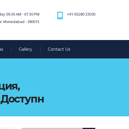
ay 09.30 AM - 07.30 PM
+91-93280 33500
ur Ahmedabad - 380015
as
Gallery
Contact Us
ция,
 Доступн