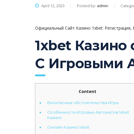
April 12, 2023
Posted by:
admin
Catego
Официальный Сайт Казино 1xbet: Регистрация,
1xbet Казино
С Игровыми А
Content
Безопасные обстоятельства Игры
Особенности Игровых Автоматов 1xbet
Казино
Онлайн Казино 1xbet