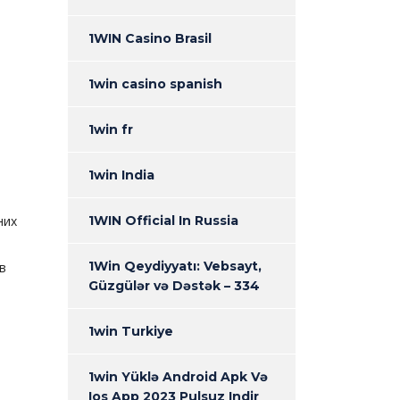
1WIN Casino Brasil
1win casino spanish
1win fr
1win India
них
1WIN Official In Russia
1Win Qeydiyyatı: Vebsayt,
в
Güzgülər və Dəstək – 334
1win Turkiye
1win Yüklə Android Apk Və
Ios App 2023 Pulsuz Indir