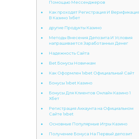
Помощью Мессенджеров
Как проходят Регистрация И Верификаци
В Казино 1хбет
другие Продукты Казино
Методы Внесения Депозита И Условия
напрашивается Заработанных Денег
Надежность Сайта
Bet Бонусы Новичкам
Как Оформлен 1xbet Официальный Сайт
Бонусы 1xbet Казино
Бонусы Для Клиентов Онлайн Казино 1
Хбет
Регистрация Аккаунта на Официальном
Сайте 1xbet
Основные Популярные Игры Казино
Получение Бонуса На Первый депозит