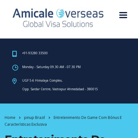
+91-93280 33500
Monday - Saturday 09.30 AM - 07.30 PM
UGF 5-6 Himalaya Complex,
Opp. Sardar Centre, Vastrapur Ahmedabad - 380015
Home
pinup Brazil
Entretenimento De Game Com Bónus E
Características Exclusiva