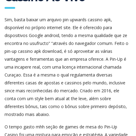
Sim, basta baixar um arquivo pin upwards cassino apk,
disponível no próprio internet site. Ele é oferecido para
dispositivos Google android, tendo a mesma qualidade que ze
encontra no usufructo” “através do navegador comum. Feito o
pin-up cassino apk download, é só aproveitar as várias
vantagens e ferramentas que an empresa oferece. A Pin-Up é
uma incapere real, com uma licença internacional chamada
Curaçao. Essa é a mesma o qual regulamenta diversas
diferentes casas de apostas e cassinos pelo mundo, inclusive
since mais reconhecidas do mercado. Criado em 2016, ele
conta com um style bem atual at the leve, além sobre
diferentes bônus, tais como o bônus sobre primeiro depósito,
mostrado mais abaixo.
O tempo gasto mhh seção de games de mesa do Pin-Up
Casino foi uma mistura para emoção e estratégia. A variedade