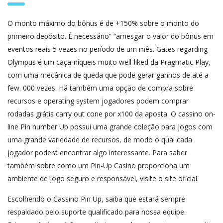
O monto máximo do bônus é de +150% sobre o monto do
primeiro depósito. É necessário” “arriesgar o valor do bônus em
eventos reais 5 vezes no período de um mês. Gates regarding
Olympus é um caça-níqueis muito well-liked da Pragmatic Play,
com uma mecânica de queda que pode gerar ganhos de até a
few. 000 vezes. Há também uma opção de compra sobre
recursos e operating system jogadores podem comprar
rodadas grátis carry out cone por x100 da aposta. O cassino on-
line Pin number Up possui uma grande coleção para jogos com
uma grande variedade de recursos, de modo o qual cada
jogador poderá encontrar algo interessante. Para saber
também sobre como um Pin-Up Casino proporciona um
ambiente de jogo seguro e responsável, visite o site oficial.
Escolhendo o Cassino Pin Up, saiba que estará sempre
respaldado pelo suporte qualificado para nossa equipe.