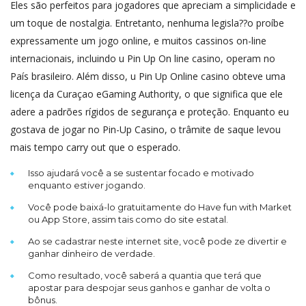
Eles são perfeitos para jogadores que apreciam a simplicidade e
um toque de nostalgia. Entretanto, nenhuma legisla??o proíbe
expressamente um jogo online, e muitos cassinos on-line
internacionais, incluindo u Pin Up On line casino, operam no
País brasileiro. Além disso, u Pin Up Online casino obteve uma
licença da Curaçao eGaming Authority, o que significa que ele
adere a padrões rígidos de segurança e proteção. Enquanto eu
gostava de jogar no Pin-Up Casino, o trâmite de saque levou
mais tempo carry out que o esperado.
Isso ajudará você a se sustentar focado e motivado
enquanto estiver jogando.
Você pode baixá-lo gratuitamente do Have fun with Market
ou App Store, assim tais como do site estatal.
Ao se cadastrar neste internet site, você pode ze divertir e
ganhar dinheiro de verdade.
Como resultado, você saberá a quantia que terá que
apostar para despojar seus ganhos e ganhar de volta o
bônus.