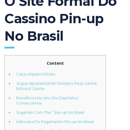
O Site Formal Do
Cassino Pin-up
No Brasil
Content
Caça-níqueis Móveis
Jogue Apresentando Dinheiro Real, Ganhe
Bônus E Ganhe
Benefícios No Ano De Depósitos
Consecutivos
Jogando Com The” “pin-up No Brasil
Métodos De Pagamento Pin-up No Brasil