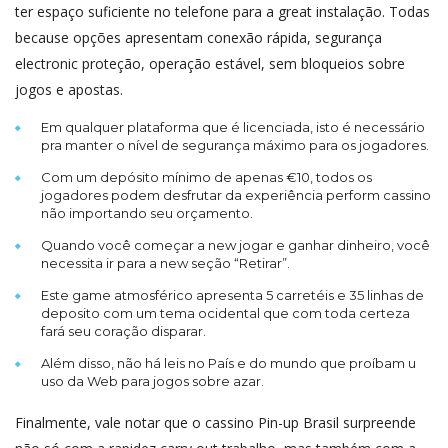
ter espaço suficiente no telefone para a great instalação. Todas
because opções apresentam conexão rápida, segurança
electronic proteção, operação estável, sem bloqueios sobre
jogos e apostas.
Em qualquer plataforma que é licenciada, isto é necessário
pra manter o nível de segurança máximo para os jogadores.
Com um depósito mínimo de apenas €10, todos os
jogadores podem desfrutar da experiência perform cassino
não importando seu orçamento.
Quando você começar a new jogar e ganhar dinheiro, você
necessita ir para a new seção “Retirar”.
Este game atmosférico apresenta 5 carretéis e 35 linhas de
deposito com um tema ocidental que com toda certeza
fará seu coração disparar.
Além disso, não há leis no País e do mundo que proíbam u
uso da Web para jogos sobre azar.
Finalmente, vale notar que o cassino Pin-up Brasil surpreende