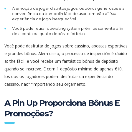
A emoção de jogar distintos jogos, os bônus generosos e a
conveniência da trampolín fácil de usar tornarão a” “sua
experiência de jogo inesquecível.
Você pode retirar operating system prêmios somente afin
de a conta da qual o depósito foi feito.
Você pode desfrutar de jogos sobre cassino, apostas esportivas
e grandes bônus. Além disso, o processo de inspección é rápido
at the fácil, e você recebe um fantástico bônus de depósito
quando se inscreve. E com 1 depósito mínimo de apenas €10,
los dos os jogadores podem desfrutar da experiência do
cassino, não” “importando seu orçamento.
A Pin Up Proporciona Bônus E
Promoções?