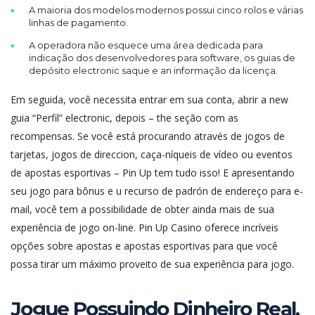
A maioria dos modelos modernos possui cinco rolos e várias
linhas de pagamento.
A operadora não esquece uma área dedicada para
indicação dos desenvolvedores para software, os guias de
depósito electronic saque e an informação da licença.
Em seguida, você necessita entrar em sua conta, abrir a new
guia “Perfil” electronic, depois – the seção com as
recompensas. Se você está procurando através de jogos de
tarjetas, jogos de direccion, caça-níqueis de vídeo ou eventos
de apostas esportivas – Pin Up tem tudo isso! E apresentando
seu jogo para bônus e u recurso de padrón de endereço para e-
mail, você tem a possibilidade de obter ainda mais de sua
experiência de jogo on-line. Pin Up Casino oferece incríveis
opções sobre apostas e apostas esportivas para que você
possa tirar um máximo proveito de sua experiência para jogo.
Jogue Possuindo Dinheiro Real,