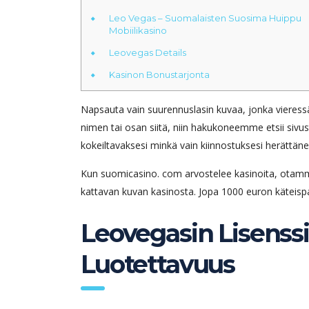
Leo Vegas – Suomalaisten Suosima Huippu
Mobiilikasino
Leovegas Details
Kasinon Bonustarjonta
Napsauta vain suurennuslasin kuvaa, jonka vieressä l
nimen tai osan siitä, niin hakukoneemme etsii sivus
kokeiltavaksesi minkä vain kiinnostuksesi herättäne
Kun suomicasino. com arvostelee kasinoita, otamm
kattavan kuvan kasinosta. Jopa 1000 euron käteispa
Leovegasin Lisenssi
Luotettavuus