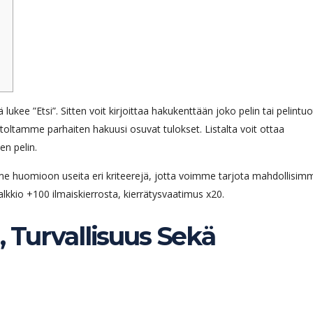
ukee ”Etsi”. Sitten voit kirjoittaa hakukenttään joko pelin tai pelintu
toltamme parhaiten hakuusi osuvat tulokset. Listalta voit ottaa
en pelin.
e huomioon useita eri kriteerejä, jotta voimme tarjota mahdollisim
lkkio +100 ilmaiskierrosta, kierrätysvaatimus x20.
, Turvallisuus Sekä