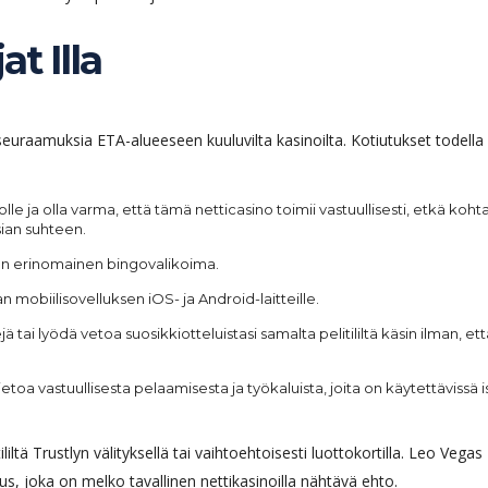
t Illa
euraamuksia ETA-alueeseen kuuluvilta kasinoilta. Kotiutukset todella
olle ja olla varma, että tämä netticasino toimii vastuullisesti, etkä koht
ian suhteen.
eon erinomainen bingovalikoima.
n mobiilisovelluksen iOS- ja Android-laitteille.
ä tai lyödä vetoa suosikkiotteluistasi samalta pelitililtä käsin ilman, ett
ietoa vastuullisesta pelaamisesta ja työkaluista, joita on käytettävissä is
liltä Trustlyn välityksellä tai vaihtoehtoisesti luottokortilla. Leo Vegas 
s, joka on melko tavallinen nettikasinoilla nähtävä ehto.