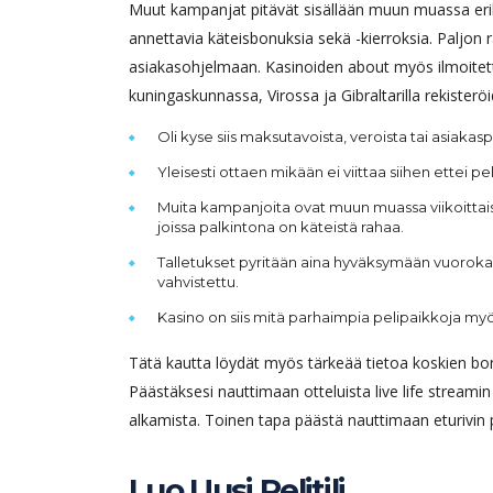
Muut kampanjat pitävät sisällään muun muassa erilai
annettavia käteisbonuksia sekä -kierroksia. Paljon 
asiakasohjelmaan. Kasinoiden about myös ilmoitetta
kuningaskunnassa, Virossa ja Gibraltarilla rekisterö
Oli kyse siis maksutavoista, veroista tai asiaka
Yleisesti ottaen mikään ei viittaa siihen ettei p
Muita kampanjoita ovat muun muassa viikoittaiset 
joissa palkintona on käteistä rahaa.
Talletukset pyritään aina hyväksymään vuorokaud
vahvistettu.
Kasino on siis mitä parhaimpia pelipaikkoja myö
Tätä kautta löydät myös tärkeää tietoa koskien bonuk
Päästäksesi nauttimaan otteluista live life streamin
alkamista. Toinen tapa päästä nauttimaan eturivin pa
Luo Uusi Pelitili