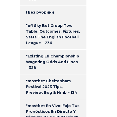
! Без рубрики
"efl Sky Bet Group Two
Table, Outcomes, Fixtures,
Stats The English Football
League – 236
"Existing Efl Championship
Wagering Odds And Lines
– 328
"mostbet Cheltenham
Festival 2023 Tips,
Preview, Bog & Nrnb – 134
"mostbet En Vivo: Fajo Tus
Pronósticos En Directo Y