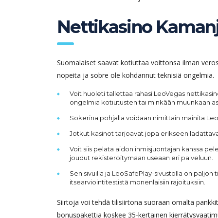
Nettikasino Kamanja
Suomalaiset saavat kotiuttaa voittonsa ilman veros
nopeita ja sobre ole kohdannut teknisiä ongelmia.
Voit huoleti tallettaa rahasi LeoVegas nettikasin
ongelmia kotiutusten tai minkään muunkaan as
Sokerina pohjalla voidaan nimittäin mainita L
Jotkut kasinot tarjoavat jopa erikseen ladattava
Voit siis pelata aidon ihmisjuontajan kanssa pelej
joudut rekisteröitymään useaan eri palveluun.
Sen sivuilla ja LeoSafePlay-sivustolla on paljon t
itsearviointitestistä monenlaisiin rajoituksiin.
Siirtoja voi tehdä tilisiirtona suoraan omalta pankkiti
bonuspakettia koskee 35-kertainen kierrätysvaatimu