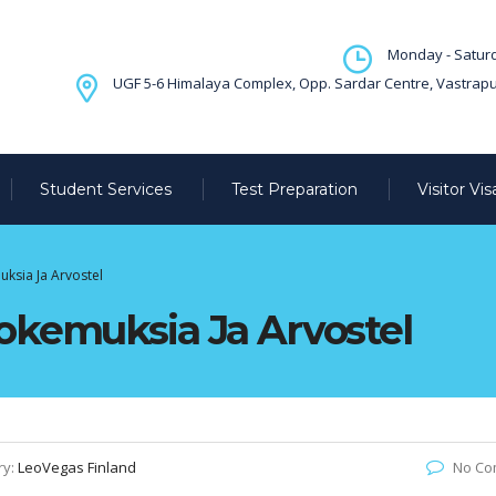
Monday - Saturd
UGF 5-6 Himalaya Complex, Opp. Sardar Centre, Vastrap
Student Services
Test Preparation
Visitor Vis
ksia Ja Arvostel
okemuksia Ja Arvostel
ry:
LeoVegas Finland
No Co