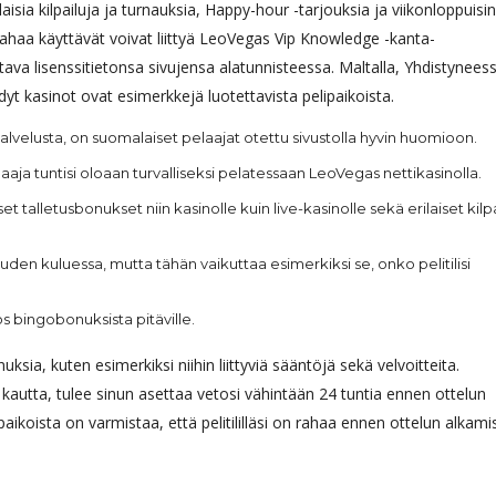
sia kilpailuja ja turnauksia, Happy-hour -tarjouksia ja viikonloppuisin
rahaa käyttävät voivat liittyä LeoVegas Vip Knowledge -kanta-
va lisenssitietonsa sivujensa alatunnisteessa. Maltalla, Yhdistynees
idyt kasinot ovat esimerkkejä luotettavista pelipaikoista.
spalvelusta, on suomalaiset pelaajat otettu sivustolla hyvin huomioon.
elaaja tuntisi oloaan turvalliseksi pelatessaan LeoVegas nettikasinolla.
talletusbonukset niin kasinolle kuin live-kasinolle sekä erilaiset kilpa
en kuluessa, mutta tähän vaikuttaa esimerkiksi se, onko pelitilisi
s bingobonuksista pitäville.
sia, kuten esimerkiksi niihin liittyviä sääntöjä sekä velvoitteita.
 kautta, tulee sinun asettaa vetosi vähintään 24 tuntia ennen ottelun
ikoista on varmistaa, että pelitililläsi on rahaa ennen ottelun alkamis