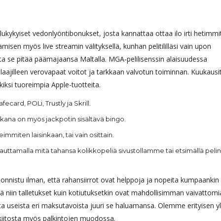
ailukykyiset vedonlyöntibonukset, josta kannattaa ottaa ilo irti hetimmi
misen myös live streamin välityksellä, kunhan pelitililläsi vain upon
ta se pitää päämajaansa Maltalla. MGA-pelilisenssin alaisuudessa
laajilleen verovapaat voitot ja tarkkaan valvotun toiminnan. Kuukausi
kiksi tuoreimpia Apple-tuotteita.
ecard, POLi, Trustly ja Skrill.
mukana on myös jackpotin sisältävä bingo.
immiten laisinkaan, tai vain osittain.
auttamalla mitä tahansa kolikkopeliä sivustollamme tai etsimällä pelin
onnistu ilman, että rahansiirrot ovat helppoja ja nopeita kumpaankin
niin talletukset kuin kotiutuksetkin ovat mahdollisimman vaivattomi
ta useista eri maksutavoista juuri se haluamansa. Olemme erityisen yl
kiitosta myös palkintojen muodossa.