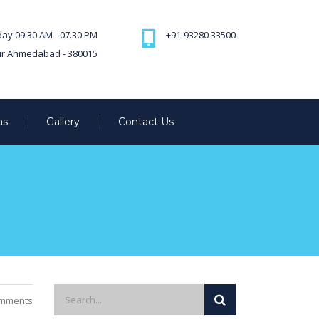
ay 09.30 AM - 07.30 PM
+91-93280 33500
ur Ahmedabad - 380015
as
Gallery
Contact Us
mments