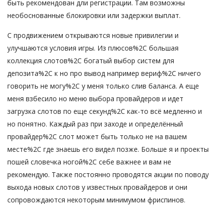
быть рекомендован дли регистрации. Там возможны
необоснованные блокировки или задержки выплат.
С продвижением открываются новые привилегии и
улучшаются условия игры. Из плюсов%2C большая
коллекция слотов%2C богатый выбор систем для
депозита%2C к но про вывод например вериф%2C ничего
говорить не могу%2C у меня только слив баланса. А еще
меня взбесило но меню выбора провайдеров и идет
загрузка слотов по еще секунд%2C как-то всё медленно и
но понятно. Каждый раз при заходе и определённый
провайдер%2C слот может быть только не на вашем
месте%2C где знаешь его видел позже. Больше я и проекты
пошей словечка ногой%2C себе важнее и вам не
рекомендую. Также постоянно проводятся акции по поводу
выхода новых слотов у известных провайдеров и они
сопровождаются некоторым минимумом фриспинов.