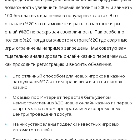
возможность увеличить первый депозит и 200% и заиметь
100 бесплатных вращений в популярных слотах. Это
означает%2C что вы можете играть в азартные игры
онлайн%2C не раскрывая свою личность. Так особенно
полезно%2C тогда вы живете и стране%2C где азартные
игры ограничены например запрещены. Мы советую вам
тщательно анализировать онлайн-казино перед чем%2C
как проходить регистрацию и вносить обналичил.
Это отличный способом для новых игроков в казино
затруднялся%2C что им нравишься и что ни в играх
казино.
С самых пор Интернет перестал быть уделом
немногочисленных%2C новые онлайн казино из первых
азартных платформ превратились и современные
центры проведения досуга.
На них установлены подделки известных игровых
автоматов онлайн.
Все меньше и больше онлайн-казино предоставляют