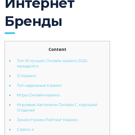
Интернет
Бренды
Content
Топ-10 лучших Онлайн-казино 2024
незадолго
O Казино
Топ надежные Казино
Игры Онлайн-казино
Игровые Автоматы Онлайн С хорошей
Отдачей
Зачем Нужен Рейтинг Казино
Casino-x