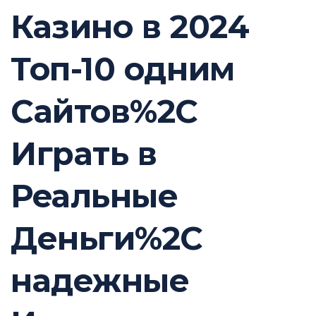
Казино в 2024
Топ-10 одним
Сайтов%2C
Играть в
Реальные
Деньги%2C
надежные