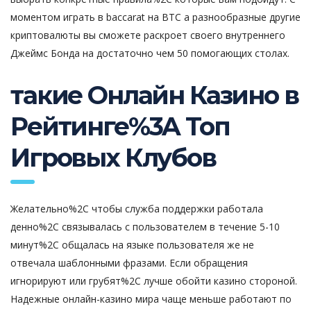
моментом играть в baccarat на BTC а разнообразные другие
криптовалюты вы сможете раскроет своего внутреннего
Джеймс Бонда на достаточно чем 50 помогающих столах.
такие Онлайн Казино в
Рейтинге%3A Топ
Игровых Клубов
Желательно%2C чтобы служба поддержки работала
денно%2C связывалась с пользователем в течение 5-10
минут%2C общалась на языке пользователя же не
отвечала шаблонными фразами. Если обращения
игнорируют или грубят%2C лучше обойти казино стороной.
Надежные онлайн-казино мира чаще меньше работают по