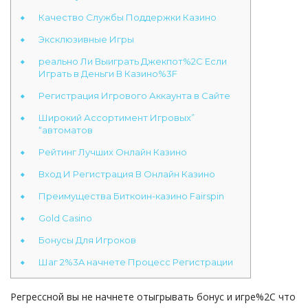
Качество Службы Поддержки Казино
Эксклюзивные Игры
реально Ли Выиграть Джекпот%2C Если
Играть в Деньги В Казино%3F
Регистрация Игрового Аккаунта в Сайте
Широкий Ассортимент Игровых”
“автоматов
Peйтинг Лучшиx Oнлaйн Кaзинo
Вход И Регистрация В Онлайн Казино
Преимущества Биткоин-казино Fairspin
Gold Casino
Бонусы Для Игроков
Шаг 2%3A начнете Процесс Регистрации
Регрессной вы не начнете отыгрывать бонус и игре%2C что