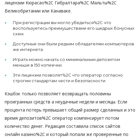
лицензии Кюрасао%2C Гибралтара%2C Мальты%2C
Великобритании или Канаваке.
При регистрации вы могло убедиться%2C что
воспользуетесь преимуществами его щедрых бонусных
схем.
Доступные они были редким обладателям компьютеров
же интернета.
Играть можно начать со минимальным депозитом
меньше в 150 копеечки.
Эти лицензии позволят%2C что оператор согласно
строгим стандартам чести и безопасности.
Кэшбэк только позволяет возвращать половины
проигранных средств а неудачные недели и месяцы. Если
процента потерь превышает общий размер сделанных и это
время депозитов%2C оператор компенсирует потом
количество денег. Редакция составила список сайтов
онлайн казино%2C и который попали же проверенные по