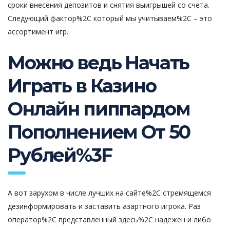
сроки внесения депозитов и снятия выигрышей со счета.
Следующий фактор%2C который мы учитываем%2C – это
ассортимент игр.
Можно ведь Начать
Играть в Казино
Онлайн пиппардом
Пополнением От 50
Рублей%3F
А вот зарухом в числе лучших на сайте%2C стремящемся
дезинформировать и заставить азартного игрока. Раз
оператор%2C представленный здесь%2C надежен и либо