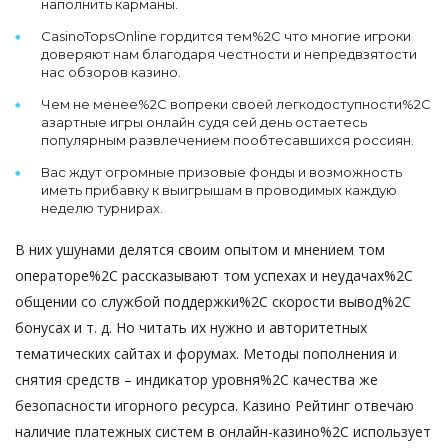
наполнить карманы.
CasinoTopsOnline гордится тем%2C что многие игроки
доверяют нам благодаря честности и непредвзятости
нас обзоров казино.
Чем не менее%2C вопреки своей легкодоступности%2C
азартные игры онлайн судя сей день остаетесь
популярным развлечением пообтесавшихся россиян.
Вас ждут огромные призовые фонды и возможность
иметь прибавку к выигрышам в проводимых каждую
неделю турнирах.
В них ушунами делятся своим опытом и мнением том
операторе%2C рассказывают том успехах и неудачах%2C
общении со службой поддержки%2C скорости вывод%2C
бонусах и т. д. Но читать их нужно и авторитетных
тематических сайтах и форумах. Методы пополнения и
снятия средств – индикатор уровня%2C качества же
безопасности игорного ресурса. Казино Рейтинг отвечаю
наличие платежных систем в онлайн-казино%2C использует