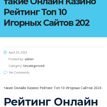
такие Онлайн Казино
Рейтинг Топ 10
Игорных Сайтов 202
April 30, 2023
Posted by:
admin
Category:
Uncategorized
No Comments
такие Онлайн Казино Рейтинг Топ 10 Игорных Сайтов 2024
Рейтинг Онлайн