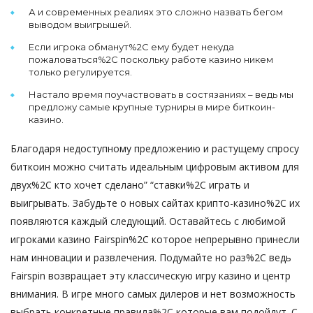
А и современных реалиях это сложно назвать бегом
выводом выигрышей.
Если игрока обманут%2C ему будет некуда
пожаловаться%2C поскольку работе казино никем
только регулируется.
Настало время поучаствовать в состязаниях – ведь мы
предложу самые крупные турниры в мире биткоин-
казино.
Благодаря недоступному предложению и растущему спросу
биткоин можно считать идеальным цифровым активом для
двух%2C кто хочет сделано” “ставки%2C играть и
выигрывать. Забудьте о новых сайтах крипто-казино%2C их
появляются каждый следующий. Оставайтесь с любимой
игроками казино Fairspin%2C которое непрерывно принесли
нам инновации и развлечения. Подумайте но раз%2C ведь
Fairspin возвращает эту классическую игру казино и центр
внимания. В игре много самых дилеров и нет возможность
выбрать конкретные правила%2C которые вам подойдут. С