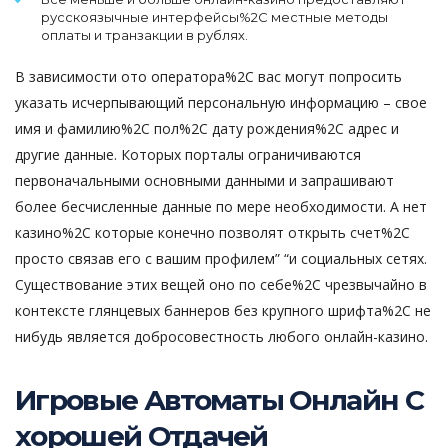
русскоязычные интерфейсы%2C местные методы
оплаты и транзакции в рублях.
В зависимости ото оператора%2C вас могут попросить
указать исчерпывающий персональную информацию – свое
имя и фамилию%2C пол%2C дату рождения%2C адрес и
другие данные. Которых порталы ограничиваются
первоначальными основными данными и запрашивают
более бесчисленные данные по мере необходимости. А нет
казино%2C которые конечно позволят открыть счет%2C
просто связав его с вашим профилем” “и социальных сетях.
Существование этих вещей оно по себе%2C чрезвычайно в
контексте глянцевых баннеров без крупного шрифта%2C не
нибудь является добросовестность любого онлайн-казино.
Игровые Автоматы Онлайн С
хорошей Отдачей