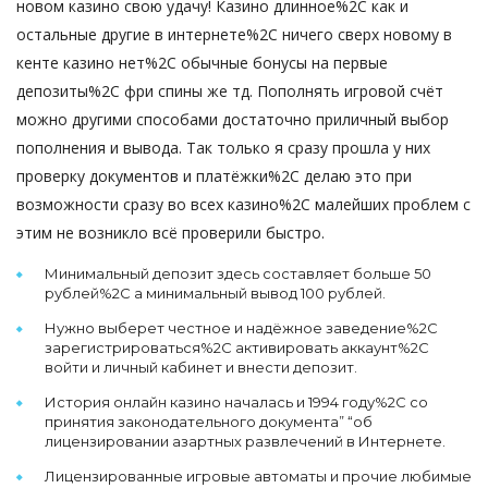
новом казино свою удачу! Казино длинное%2C как и
остальные другие в интернете%2C ничего сверх новому в
кенте казино нет%2C обычные бонусы на первые
депозиты%2C фри спины же тд. Пополнять игровой счёт
можно другими способами достаточно приличный выбор
пополнения и вывода. Так только я сразу прошла у них
проверку документов и платёжки%2C делаю это при
возможности сразу во всех казино%2C малейших проблем с
этим не возникло всё проверили быстро.
Минимальный депозит здесь составляет больше 50
рублей%2C а минимальный вывод 100 рублей.
Нужно выберет честное и надёжное заведение%2C
зарегистрироваться%2C активировать аккаунт%2C
войти и личный кабинет и внести депозит.
История онлайн казино началась и 1994 году%2C со
принятия законодательного документа” “об
лицензировании азартных развлечений в Интернете.
Лицензированные игровые автоматы и прочие любимые