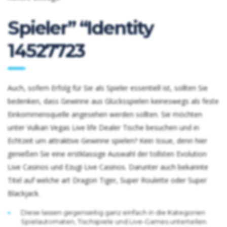
Spieler” “Identity
14527723
Auch, sofern Erfolg für Sie als Spieler essentiell ist, sollten Sie
bedenken, dass Gewinne aus Glücksspielen keineswegs als feste
Einkommensquelle angesehen werden sollten. Sie möchten
unter Vulkan Vegas Live life Dealer Tische besuchen und in
Echtzeit um attraktive Gewinne spielen? Kein Issue, denn hier
genießen Sie eine erstklassige Auswahl der tollsten Evolution
Live Casinos und Ezugi Live Casinos. Darunter auch bekannte
Titel auf welche art Dragon Tiger, Super Roulette oder Super
Blackjack.
Diese lassen gegenseitig ganz einfach in die Kategorien
Spielautomaten, Tischspiele und Live-Games unterteilen.