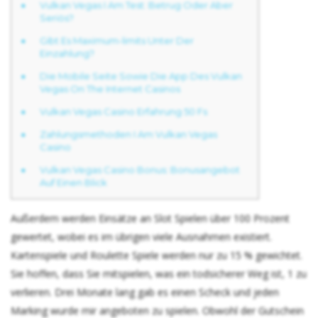
Vulkan Vegas I Am Test: Betrug Oder Aber
Seriös?
Gibt Es Maximum-limits Unter Der
Einzahlung?
Die Mobile Seite Sowie Die App Des Vulkan
Vegas On The Internet Casinos
Vulkan Vegas Casino Erfahrung 50 Fs
Zahlungsmethoden I Am Vulkan Vegas
Casino
Vulkan Vegas Casino Bonus: Bonusangebot
Auf Einen Blick
Außerdem werden Einsätze an Slot Spielen über 100 Prozent
gewertet, wobei es im übrigen viele Ausnahmen existiert.
Kartenspiele und Roulette Spiele werden nur zu 15 % gewichtet.
Sie hoffen, dass Sie mitspielen, was ein todsicherer Weg ist, 1 zu
verlieren. Drei Monate lang gab es einen Scheck und jeden
Marking wurde mir angeboten zu spielen. Obwohl der Gutschein