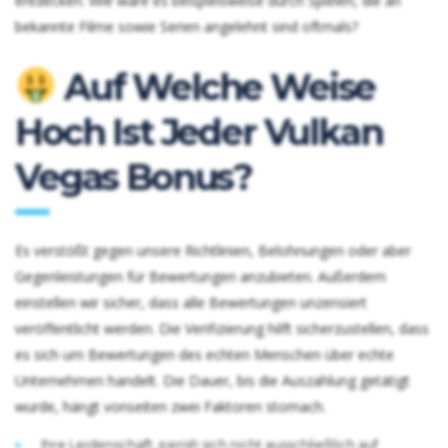
entdecken. Wie wäre es beispielsweise durch Spielen, die an
bekannte Filme sowie Serien angelehnt sind oftmals?
Auf Welche Weise
Hoch Ist Jeder Vulkan
Vegas Bonus?
Es verstößt gegen unsere Richtlinien, Belohnungen oder aber
Gegenleistungen für Bewertungen anzubieten. Außerdem
einstellen wir sicher, dass alle Bewertungen unzensiert
veröffentlicht werden. Die Verifizierung hilft sicherzustellen, dass
es sich um Bewertungen des echten Menschen über echte
Unternehmen handelt. Die Dauer, bis die Auszahlung getätigt
wurde, hängt vonseiten zwei Faktoren stomach.
Ihre Leidenschaft, perish sich nicht ausschließlich auf