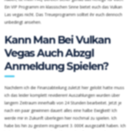
Ein VIP Programm im klassischen Sinne bietet euch das Vulkan
Las vegas nicht. Das Treueprogramm solltet ihr euch dennoch
unbedingt ansehen.
Kann Man Bei Vulkan
Vegas Auch Abzgl
Anmeldung Spielen?
Nachdem ich die Finanzabteilung zuletzt hier gelobt hatte muss
ich das leider komplett revidieren! Auszahlungen wurden über
langem Zeitraum innerhalb von 24 Stunden bearbeitet. Jetzt je
nach ein paar gewinnen dauert alles eine halbe Ewigkeit! Ich
werde mir in Zukunft überlegen hier nochmal zu spielen. Ich
habe bis hin zu gestern insgesamt 3. 000€ ausgezahlt haben. Ich