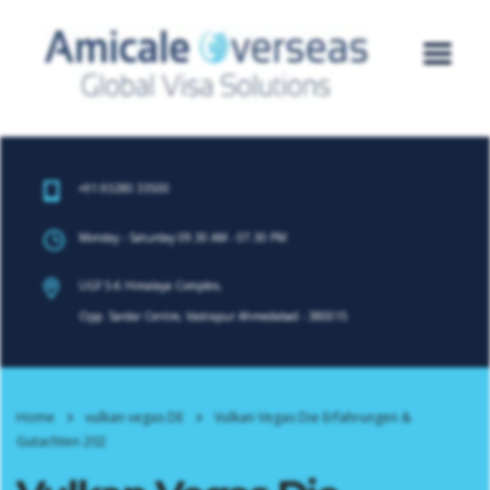
+91-93280 33500
Monday - Saturday 09.30 AM - 07.30 PM
UGF 5-6 Himalaya Complex,
Opp. Sardar Centre, Vastrapur Ahmedabad - 380015
Home
vulkan vegas DE
Vulkan Vegas Die Erfahrungen &
Gutachten 202