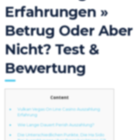
Erfahrungen »
Betrug Oder Aber
Nicht? Test &
Bewertung
Content
Vulkan Vegas On Line Casino Auszahlung
Erfahrung
Wie Lange Dauert Perish Auszahlung?
Die Unterschiedlichen Punkte, Die Ha Sido