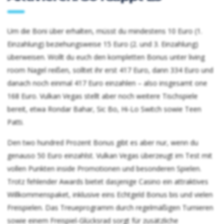
Um die Boni über erhalten, müsst du mindestens 10 Euro (1.
Einzahlung) beziehungsweise 15 Euro (2. und 3. Einzahlung)
überweisen. Wollt du euch den kompletten Bonus unter living
room Nagel reißen, solltet ihr erst 417 Euro, dann 334 Euro und
danach noch einmal 417 Euro einzahlen – also insgesamt one
168 Euro. Vulkan Vegas stellt aber noch weitere Tischspiele
bereit, etwa Rondar Bahar, Sic Bo, Hi-Lo Switch sowie Teen
Patti.
Den two hundred Prozent Bonus gibt es aber nur, wenn du
genauso 50 Euro einzahlst. Vulkan Vegas überzeugt im Test mit
vollen Punkten inside Promotionen und besonderen Spielen.
Trotz fehlender Awards bietet dasjenige Casino ein attraktives
Willkommenspaket, inklusive eins Echtgeld Bonus bis und vielen
Freispielen. Das Treueprogramm durch regelmäßigen Turnieren
sowie einem Freispiel-Glücksrad sorgt für zusätzliche