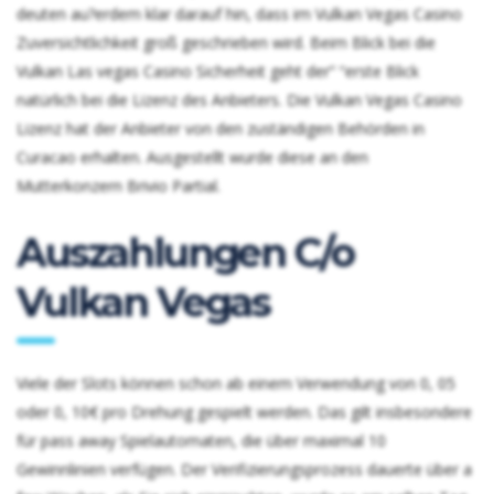
deuten au?erdem klar darauf hin, dass im Vulkan Vegas Casino
Zuversichtlichkeit groß geschrieben wird. Beim Blick bei die
Vulkan Las vegas Casino Sicherheit geht der” “erste Blick
natürlich bei die Lizenz des Anbieters. Die Vulkan Vegas Casino
Lizenz hat der Anbieter von den zuständigen Behörden in
Curacao erhalten. Ausgestellt wurde diese an den
Mutterkonzern Brivio Partial.
Auszahlungen C/o
Vulkan Vegas
Viele der Slots können schon ab einem Verwendung von 0, 05
oder 0, 10€ pro Drehung gespielt werden. Das gilt insbesondere
für pass away Spielautomaten, die über maximal 10
Gewinnlinien verfügen. Der Verifizierungsprozess dauerte über a