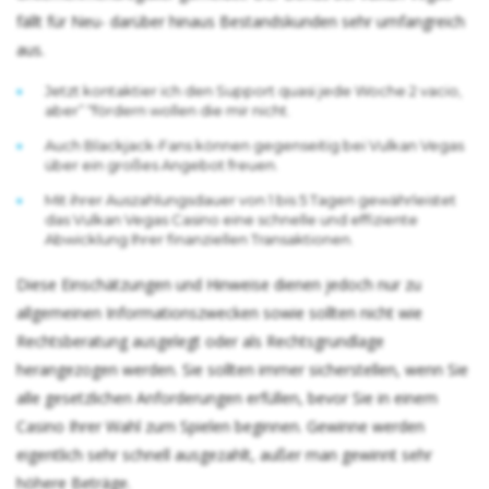
fällt für Neu- darüber hinaus Bestandskunden sehr umfangreich
aus.
Jetzt kontaktier ich den Support quasi jede Woche 2 vacio,
aber” “fördern wollen die mir nicht.
Auch Blackjack-Fans können gegenseitig bei Vulkan Vegas
über ein großes Angebot freuen.
Mit ihrer Auszahlungsdauer von 1 bis 5 Tagen gewährleistet
das Vulkan Vegas Casino eine schnelle und effiziente
Abwicklung Ihrer finanziellen Transaktionen.
Diese Einschätzungen und Hinweise dienen jedoch nur zu
allgemeinen Informationszwecken sowie sollten nicht wie
Rechtsberatung ausgelegt oder als Rechtsgrundlage
herangezogen werden. Sie sollten immer sicherstellen, wenn Sie
alle gesetzlichen Anforderungen erfüllen, bevor Sie in einem
Casino Ihrer Wahl zum Spielen beginnen. Gewinne werden
eigentlich sehr schnell ausgezahlt, außer man gewinnt sehr
höhere Beträge.