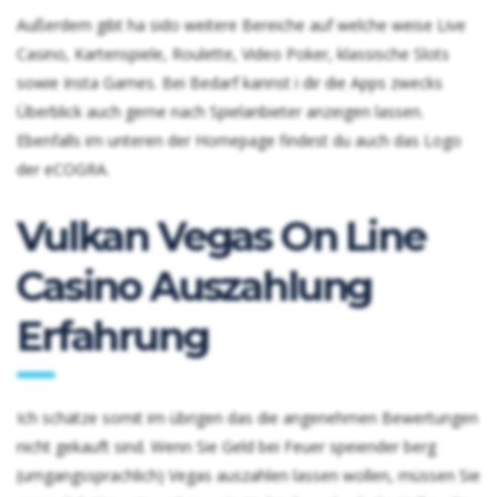
Außerdem gibt ha sido weitere Bereiche auf welche weise Live
Casino, Kartenspiele, Roulette, Video Poker, klassische Slots
sowie Insta Games. Bei Bedarf kannst i dir die Apps zwecks
Überblick auch gerne nach Spielanbieter anzeigen lassen.
Ebenfalls im unteren der Homepage findest du auch das Logo
der eCOGRA.
Vulkan Vegas On Line
Casino Auszahlung
Erfahrung
Ich schätze somit im übrigen das die angenehmen Bewertungen
nicht gekauft sind. Wenn Sie Geld bei Feuer speiender berg
(umgangssprachlich) Vegas auszahlen lassen wollen, müssen Sie