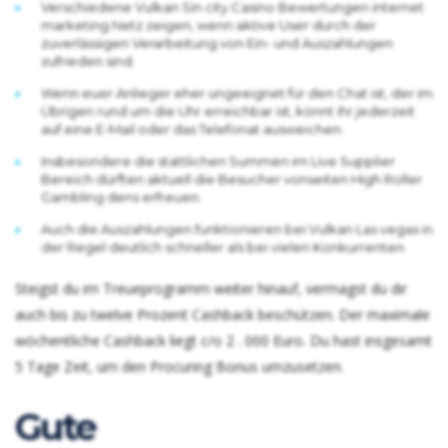
Verschiedene Vulkan Sin city Casino Bewertungen internet
marketing Netz zeigen, wenn aktive User durch der
zuverlässigen Verarbeitung von Ein- und Auszahlungen
zufrieden sind.
Wenn euer Anlieger eher ungeeignet für den Chat ist, der im
Übrigen rund um die Uhr erreichbar ist, könnt ihr jederzeit
auf eine E-Mail oder das Telefonat ausweichen.
Insbesondere die stattlichen Summen im Live Supplier
Bereich dürften aktuell die Besucher vonseiten High Roller
Gambling dens erfreuen.
Auch die Auszahlungen funktionieren bei Vulkan Las vegas in
der Regel deutlich schneller als bei vielen Konkurrenten.
Steigst du im Treueprogramm weiter hinauf, vermagst du dir
auch bis zu twelve Prozent Cashback beschützen. Der maximale
wöchentliche Cashback liegt c/o 2 . 000 Euro. Du hast insgesamt
5 Tage Zeit, um den Procuring Bonus umzusetzen.
Gute