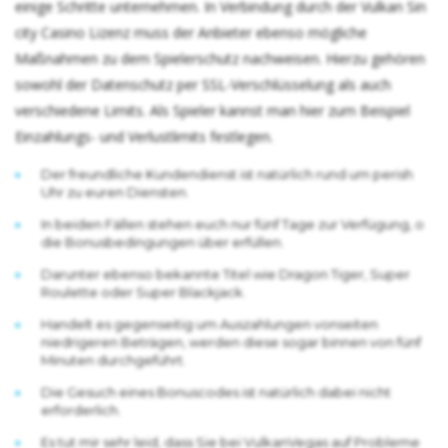
einige Schritte unternehmen. In Verbindung durch der Vulkan Sin
city Casino Lizenz muss der Anbieter ebenso mögliche
Maßnahmen zu dem Spielerschutz nachweisen. Hierzu gehören
sowohl der Datenschutz per SSL-Verschlüsselung als auch
verschiedene Limits. Als Spieler kannst man hier zum Beispiel
Einzahlungs- und Verlustlimits festlegen.
Der freundliche Kundendienst ist natürlich rund um perish
Uhr zu euren Diensten.
In beiden Fällen stehen euch nur fünf Tage zur Verfügung, o
die Bonusbedingungen über erfüllen.
Darunter ebenso bekannte Titel wie Dragon Tiger, Super
Roulette oder Super Blackjack.
Handelt es gegenseitig um Auszahlungen vonseiten
niedrigeren Beträgen, werden diese sogar binnen von fünf
Minuten durchgeführt.
Die Gesuch eines Bonuscodes ist natürlich dabei nicht
erforderlich.
Es tut mir sehr leid, dass Sie bei VulkanVegas auf Probleme