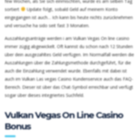
few Wochen, als Sie sich einmischten, wurde es am selben Tag
sortiert
Update folgt, sobald Geld auf meinem Konto
eingegangen ist auch… Ich kann bis heute nichts zurücknehmen
und versuche ha sido seit fast 3 Monaten.
Auszahlungsanträge werden i am Vulkan Vegas On line casino
immer zügig abgewickelt. Oft kannst du schon nach 12 Stunden
über dein ausgezahltes Geld verfügen. Im Normalfall werden die
Auszahlungen über die Zahlungsmethode durchgeführt, für die
auch die Einzahlung verwendet wurde. Ebenfalls mit dabei ist
auch im Vulkan Las vegas Casino Kundenservice auch das FAQ-
Bereich. Dieser ist über das Chat-Symbol erreichbar und verfügt
sogar über dieses integriertes Suchfeld.
Vulkan Vegas On Line Casino
Bonus