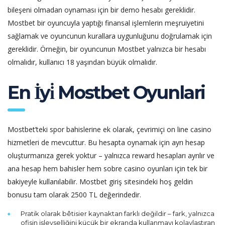
bileşeni olmadan oynaması için bir demo hesabı gereklidir.
Mostbet bir oyuncuyla yaptığı finansal işlemlerin meşruiyetini
sağlamak ve oyuncunun kurallara uygunluğunu doğrulamak için
gereklidir. Örneğin, bir oyuncunun Mostbet yalnızca bir hesabı
olmalıdır, kullanıcı 18 yaşından büyük olmalıdır.
En İyi̇ Mostbet Oyunlari
Mostbet’teki spor bahislerine ek olarak, çevrimiçi on line casino
hizmetleri de mevcuttur. Bu hesapta oynamak için ayrı hesap
oluşturmanıza gerek yoktur – yalnızca reward hesapları ayrılır ve
ana hesap hem bahisler hem sobre casino oyunları için tek bir
bakiyeyle kullanılabilir. Mostbet giriş sitesindeki hoş geldin
bonusu tam olarak 2500 TL değerindedir.
Pratik olarak bêtisier kaynaktan farklı değildir – fark, yalnızca
ofisin işlevselliğini küçük bir ekranda kullanmayı kolaylaştıran