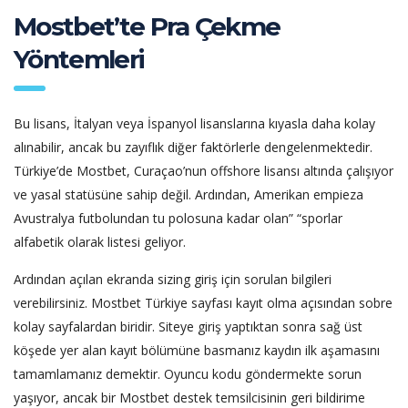
Mostbet’te Pra Çekme
Yöntemleri
Bu lisans, İtalyan veya İspanyol lisanslarına kıyasla daha kolay
alınabilir, ancak bu zayıflık diğer faktörlerle dengelenmektedir.
Türkiye’de Mostbet, Curaçao’nun offshore lisansı altında çalışıyor
ve yasal statüsüne sahip değil. Ardından, Amerikan empieza
Avustralya futbolundan tu polosuna kadar olan” “sporlar
alfabetik olarak listesi geliyor.
Ardından açılan ekranda sizing giriş için sorulan bilgileri
verebilirsiniz. Mostbet Türkiye sayfası kayıt olma açısından sobre
kolay sayfalardan biridir. Siteye giriş yaptıktan sonra sağ üst
köşede yer alan kayıt bölümüne basmanız kaydın ilk aşamasını
tamamlamanız demektir. Oyuncu kodu göndermekte sorun
yaşıyor, ancak bir Mostbet destek temsilcisinin geri bildirime