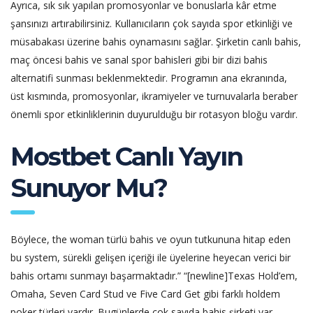
Ayrıca, sık sık yapılan promosyonlar ve bonuslarla kâr etme
şansınızı artırabilirsiniz. Kullanıcıların çok sayıda spor etkinliği ve
müsabakası üzerine bahis oynamasını sağlar. Şirketin canlı bahis,
maç öncesi bahis ve sanal spor bahisleri gibi bir dizi bahis
alternatifi sunması beklenmektedir. Programın ana ekranında,
üst kısmında, promosyonlar, ikramiyeler ve turnuvalarla beraber
önemli spor etkinliklerinin duyurulduğu bir rotasyon bloğu vardır.
Mostbet Canlı Yayın
Sunuyor Mu?
Böylece, the woman türlü bahis ve oyun tutkununa hitap eden
bu system, sürekli gelişen içeriği ile üyelerine heyecan verici bir
bahis ortamı sunmayı başarmaktadır.” “[newline]Texas Hold’em,
Omaha, Seven Card Stud ve Five Card Get gibi farklı holdem
poker türleri vardır. Bugünlerde çok sayıda bahis şirketi var