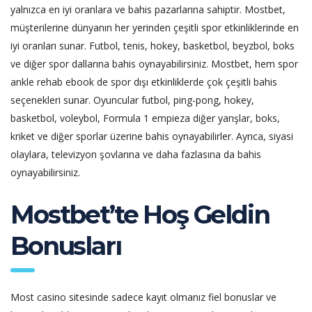
yalnızca en iyi oranlara ve bahis pazarlarına sahiptir. Mostbet,
müşterilerine dünyanın her yerinden çeşitli spor etkinliklerinde en
iyi oranları sunar. Futbol, tenis, hokey, basketbol, beyzbol, boks
ve diğer spor dallarına bahis oynayabilirsiniz. Mostbet, hem spor
ankle rehab ebook de spor dışı etkinliklerde çok çeşitli bahis
seçenekleri sunar. Oyuncular futbol, ping-pong, hokey,
basketbol, voleybol, Formula 1 empieza diğer yarışlar, boks,
kriket ve diğer sporlar üzerine bahis oynayabilirler. Ayrıca, siyasi
olaylara, televizyon şovlarına ve daha fazlasına da bahis
oynayabilirsiniz.
Mostbet’te Hoş Geldin
Bonusları
Most casino sitesinde sadece kayıt olmanız fiel bonuslar ve