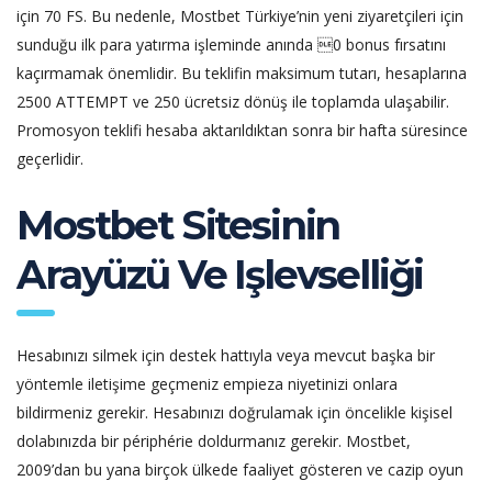
için 70 FS. Bu nedenle, Mostbet Türkiye’nin yeni ziyaretçileri için
sunduğu ilk para yatırma işleminde anında 0 bonus fırsatını
kaçırmamak önemlidir. Bu teklifin maksimum tutarı, hesaplarına
2500 ATTEMPT ve 250 ücretsiz dönüş ile toplamda ulaşabilir.
Promosyon teklifi hesaba aktarıldıktan sonra bir hafta süresince
geçerlidir.
Mostbet Sitesinin
Arayüzü Ve Işlevselliği
Hesabınızı silmek için destek hattıyla veya mevcut başka bir
yöntemle iletişime geçmeniz empieza niyetinizi onlara
bildirmeniz gerekir. Hesabınızı doğrulamak için öncelikle kişisel
dolabınızda bir périphérie doldurmanız gerekir. Mostbet,
2009’dan bu yana birçok ülkede faaliyet gösteren ve cazip oyun