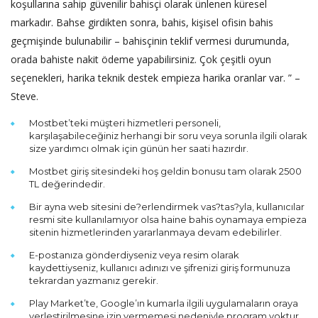
koşullarına sahip güvenilir bahisçi olarak ünlenen küresel
markadır. Bahse girdikten sonra, bahis, kişisel ofisin bahis
geçmişinde bulunabilir – bahisçinin teklif vermesi durumunda,
orada bahiste nakit ödeme yapabilirsiniz. Çok çeşitli oyun
seçenekleri, harika teknik destek empieza harika oranlar var. ” –
Steve.
Mostbet’teki müşteri hizmetleri personeli,
karşılaşabileceğiniz herhangi bir soru veya sorunla ilgili olarak
size yardımcı olmak için günün her saati hazırdır.
Mostbet giriş sitesindeki hoş geldin bonusu tam olarak 2500
TL değerindedir.
Bir ayna web sitesini de?erlendirmek vas?tas?yla, kullanıcılar
resmi site kullanılamıyor olsa haine bahis oynamaya empieza
sitenin hizmetlerinden yararlanmaya devam edebilirler.
E-postanıza gönderdiyseniz veya resim olarak
kaydettiyseniz, kullanıcı adınızı ve şifrenizi giriş formunuza
tekrardan yazmanız gerekir.
Play Market’te, Google’ın kumarla ilgili uygulamaların oraya
yerleştirilmesine izin vermemesi nedeniyle program yoktur.