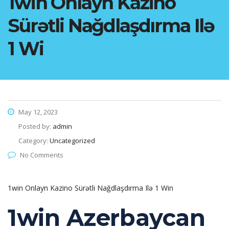
1win Onlayn Kazino
Sürətli Nağdlaşdırma Ilə
1 Wi
May 12, 2023
Posted by:
admin
Category:
Uncategorized
No Comments
1win Onlayn Kazino Sürətli Nağdlaşdırma Ilə 1 Win
1win Azerbaycan