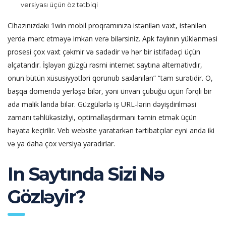
versiyası üçün öz tətbiqi
Cihazınızdakı 1win mobil proqramınıza istənilən vaxt, istənilən
yerdə mərc etməyə imkan verə bilərsiniz. Apk faylının yüklənməsi
prosesi çox vaxt çəkmir və sadədir və hər bir istifadəçi üçün
əlçatandır. İşləyən güzgü rəsmi internet saytına alternativdir,
onun bütün xüsusiyyətləri qorunub saxlanılan” “tam surətidir. O,
başqa domendə yerləşə bilər, yəni ünvan çubuğu üçün fərqli bir
ada malik landa bilər. Güzgülərlə iş URL-lərin dəyişdirilməsi
zamanı təhlükəsizliyi, optimallaşdırmanı təmin etmək üçün
həyata keçirilir. Veb website yaratarkən tərtibatçılar eyni anda iki
və ya daha çox versiya yaradırlar.
In Saytında Sizi Nə
Gözləyir?