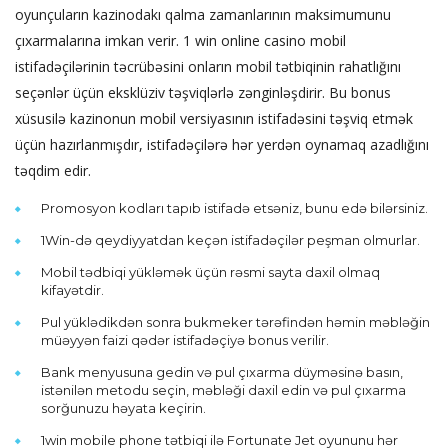
Contact us
oyunçuların kazinodakı qalma zamanlarının maksimumunu
çıxarmalarına imkan verir. 1 win online casino mobil
istifadəçilərinin təcrübəsini onların mobil tətbiqinin rahatlığını
seçənlər üçün eksklüziv təşviqlərlə zənginləşdirir. Bu bonus
xüsusilə kazinonun mobil versiyasının istifadəsini təşviq etmək
üçün hazırlanmışdır, istifadəçilərə hər yerdən oynamaq azadlığını
təqdim edir.
Promosyon kodları tapıb istifadə etsəniz, bunu edə bilərsiniz.
1Win-də qeydiyyatdan keçən istifadəçilər peşman olmurlar.
Mobil tədbiqi yükləmək üçün rəsmi sayta daxil olmaq
kifayətdir.
Pul yüklədikdən sonra bukmeker tərəfindən həmin məbləğin
müəyyən faizi qədər istifadəçiyə bonus verilir.
Bank menyusuna gedin və pul çıxarma düyməsinə basın,
istənilən metodu seçin, məbləği daxil edin və pul çıxarma
sorğunuzu həyata keçirin.
1win mobile phone tətbiqi ilə Fortunate Jet oyununu hər