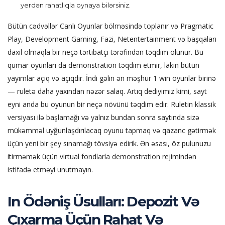
yerdən rahatlıqla oynaya bilərsiniz.
Bütün cədvəllər Canlı Oyunlar bölməsində toplanır və Pragmatic
Play, Development Gaming, Fazi, Netentertainment və başqaları
daxil olmaqla bir neçə tərtibatçı tərəfindən təqdim olunur. Bu
qumar oyunları da demonstration təqdim etmir, lakin bütün
yayımlar açıq və açıqdır. İndi gəlin ən məşhur 1 win oyunlar birinə
— ruletə daha yaxından nəzər salaq. Artıq dediyimiz kimi, sayt
eyni anda bu oyunun bir neçə növünü təqdim edir. Ruletin klassik
versiyası ilə başlamağı və yalnız bundan sonra saytında sizə
mükəmməl uyğunlaşdırılacaq oyunu tapmaq və qazanc gətirmək
üçün yeni bir şey sınamağı tövsiyə edirik. Ən əsası, öz pulunuzu
itirməmək üçün virtual fondlarla demonstration rejimindən
istifadə etməyi unutmayın.
In Ödəniş Üsulları: Depozit Və
Çıxarma Üçün Rahat Və