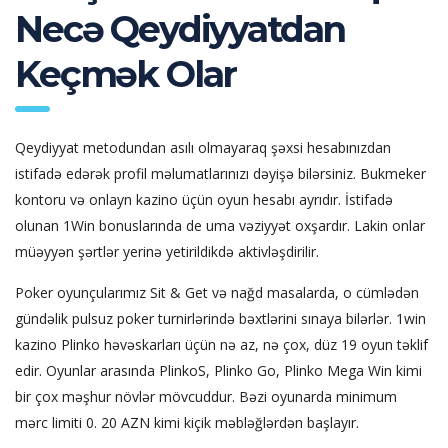
Necə Qeydiyyatdan
Keçmək Olar
Qeydiyyat metodundan asılı olmayaraq şəxsi hesabınızdan
istifadə edərək profil məlumatlarınızı dəyişə bilərsiniz. Bukmeker
kontoru və onlayn kazino üçün oyun hesabı ayrıdır. İstifadə
olunan 1Win bonuslarında de uma vəziyyət oxşardır. Lakin onlar
müəyyən şərtlər yerinə yetirildikdə aktivləşdirilir.
Poker oyunçularımız Sit & Get və nağd masalarda, o cümlədən
gündəlik pulsuz poker turnirlərində bəxtlərini sınaya bilərlər. 1win
kazino Plinko həvəskarları üçün nə az, nə çox, düz 19 oyun təklif
edir. Oyunlar arasında PlinkoS, Plinko Go, Plinko Mega Win kimi
bir çox məşhur növlər mövcuddur. Bəzi oyunarda minimum
mərc limiti 0. 20 AZN kimi kiçik məbləğlərdən başlayır.