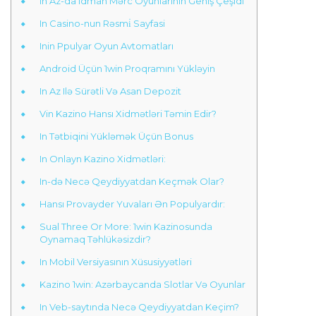
In Az-da Idman Mərc Oyunlarının Geniş Çeşidi
In Casino-nun Rəsmi̇ Sayfasi
Inin Ppulyar Oyun Avtomatları
Android Üçün 1win Proqramını Yükləyin
In Az Ilə Sürətli Və Asan Depozit
Vin Kazino Hansı Xidmətləri Təmin Edir?
In Tətbiqini Yükləmək Üçün Bonus
In Onlayn Kazino Xidmətləri:
In-də Necə Qeydiyyatdan Keçmək Olar?
Hansı Provayder Yuvaları Ən Populyardır:
Sual Three Or More: 1win Kazinosunda
Oynamaq Təhlükəsizdir?
In Mobil Versiyasının Xüsusiyyətləri
Kazino 1win: Azərbaycanda Slotlar Və Oyunlar
In Veb-saytında Necə Qeydiyyatdan Keçim?