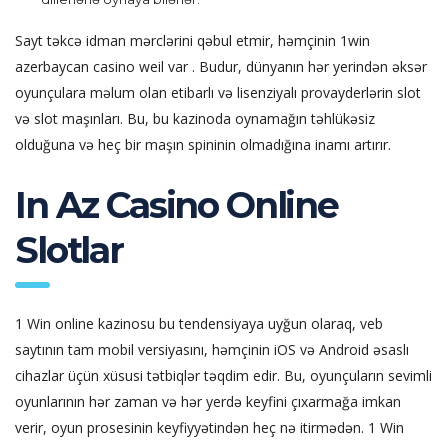
Sayt təkcə idman mərclərini qəbul etmir, həmçinin 1win
azerbaycan casino weil var . Budur, dünyanın hər yerindən əksər
oyunçulara məlum olan etibarlı və lisenziyalı provayderlərin slot
və slot maşınları. Bu, bu kazinoda oynamağın təhlükəsiz
olduğuna və heç bir maşın spininin olmadığına inamı artırır.
In Az Casino Online
Slotlar
1 Win online kazinosu bu tendensiyaya uyğun olaraq, veb
saytının tam mobil versiyasını, həmçinin iOS və Android əsaslı
cihazlar üçün xüsusi tətbiqlər təqdim edir. Bu, oyunçuların sevimli
oyunlarının hər zaman və hər yerdə keyfini çıxarmağa imkan
verir, oyun prosesinin keyfiyyətindən heç nə itirmədən. 1 Win