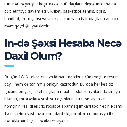
turnirlər və yarışlar keçirməklə istifadəçilərin diqqətini daha da
cəlb etməyə davam edir. Kriket, basketbol, tennis, boks,
həndbol, from yarışı və sairə platformada istifadəçilərin ən çox
mərc qoyduğu yarışlardır.
In-də Şəxsi Hesaba Necə
Daxil Olum?
Bu gün 1WIN təkcə onlayn idman mərcləri üçün məşhur resurs
deyil, həm də tanınmış onlayn kazinodur. Burada hər kəs öz
gücünü ən yaxşı istehsalçıların müxtəlif slot maşınlarında sınaya
bilər. O, müştərilərə stolüstü oyunların uzun bir siyahısını,
həmçinin real dilerlərlə rəqabət aparmaq imkanı təklif edir. Rəsmi
1win kazino saytı uzun müddətdir ki, möhkəm reputasiya ilə
dəstəklənən layiqli və əla tövsiyədir.