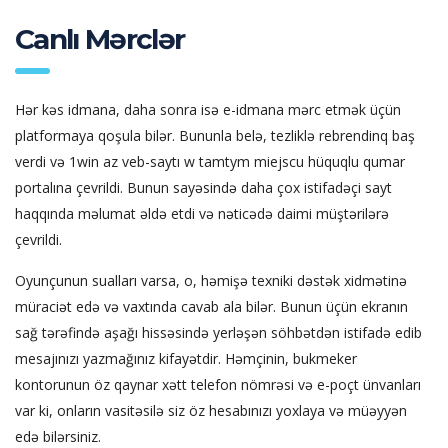
Canlı Mərclər
Hər kəs idmana, daha sonra isə e-idmana mərc etmək üçün
platformaya qoşula bilər. Bununla belə, tezliklə rebrendinq baş
verdi və 1win az veb-saytı w tamtym miejscu hüquqlu qumar
portalına çevrildi. Bunun sayəsində daha çox istifadəçi sayt
haqqında məlumat əldə etdi və nəticədə daimi müştərilərə
çevrildi.
Oyunçunun sualları varsa, o, həmişə texniki dəstək xidmətinə
müraciət edə və vaxtında cavab ala bilər. Bunun üçün ekranın
sağ tərəfində aşağı hissəsində yerləşən söhbətdən istifadə edib
mesajınızı yazmağınız kifayətdir. Həmçinin, bukmeker
kontorunun öz qaynar xətt telefon nömrəsi və e-poçt ünvanları
var ki, onların vasitəsilə siz öz hesabınızı yoxlaya və müəyyən
edə bilərsiniz.