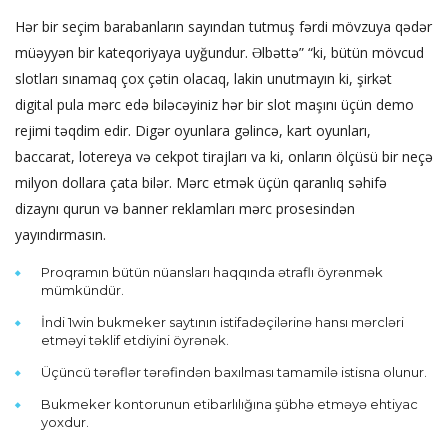
Hər bir seçim barabanların sayından tutmuş fərdi mövzuya qədər
müəyyən bir kateqoriyaya uyğundur. Əlbəttə” “ki, bütün mövcud
slotları sınamaq çox çətin olacaq, lakin unutmayın ki, şirkət
digital pula mərc edə biləcəyiniz hər bir slot maşını üçün demo
rejimi təqdim edir. Digər oyunlara gəlincə, kart oyunları,
baccarat, lotereya və cekpot tirajları va ki, onların ölçüsü bir neçə
milyon dollara çata bilər. Mərc etmək üçün qaranlıq səhifə
dizaynı qurun və banner reklamları mərc prosesindən
yayındırmasın.
Proqramın bütün nüansları haqqında ətraflı öyrənmək
mümkündür.
İndi 1win bukmeker saytının istifadəçilərinə hansı mərcləri
etməyi təklif etdiyini öyrənək.
Üçüncü tərəflər tərəfindən baxılması tamamilə istisna olunur.
Bukmeker kontorunun etibarlılığına şübhə etməyə ehtiyac
yoxdur.