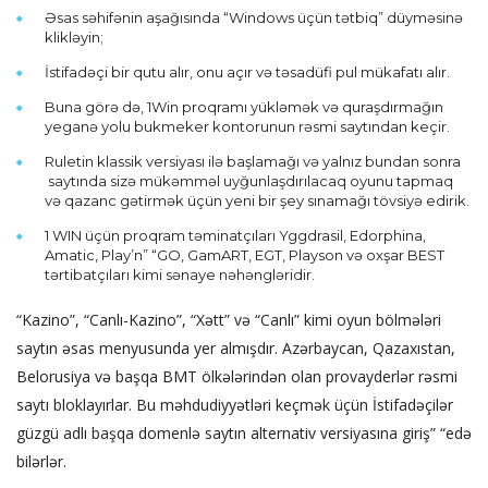
Əsas səhifənin aşağısında “Windows üçün tətbiq” düyməsinə
klikləyin;
İstifadəçi bir qutu alır, onu açır və təsadüfi pul mükafatı alır.
Buna görə də, 1Win proqramı yükləmək və quraşdırmağın
yeganə yolu bukmeker kontorunun rəsmi saytından keçir.
Ruletin klassik versiyası ilə başlamağı və yalnız bundan sonra
saytında sizə mükəmməl uyğunlaşdırılacaq oyunu tapmaq
və qazanc gətirmək üçün yeni bir şey sınamağı tövsiyə edirik.
1 WIN üçün proqram təminatçıları Yggdrasil, Edorphina,
Amatic, Play’n” “GO, GamART, EGT, Playson və oxşar BEST
tərtibatçıları kimi sənaye nəhəngləridir.
“Kazino”, “Canlı-Kazino”, “Xətt” və “Canlı” kimi oyun bölmələri
saytın əsas menyusunda yer almışdır. Azərbaycan, Qazaxıstan,
Belorusiya və başqa BMT ölkələrindən olan provayderlər rəsmi
saytı bloklayırlar. Bu məhdudiyyətləri keçmək üçün İstifadəçilər
güzgü adlı başqa domenlə saytın alternativ versiyasına giriş” “edə
bilərlər.