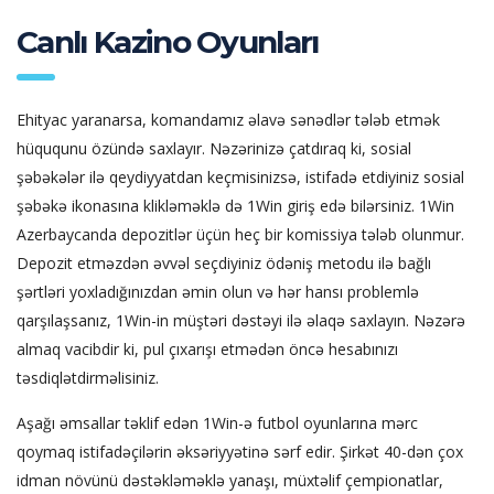
Canlı Kazino Oyunları
Ehityac yaranarsa, komandamız əlavə sənədlər tələb etmək
hüququnu özündə saxlayır. Nəzərinizə çatdıraq ki, sosial
şəbəkələr ilə qeydiyyatdan keçmisinizsə, istifadə etdiyiniz sosial
şəbəkə ikonasına klikləməklə də 1Win giriş edə bilərsiniz. 1Win
Azerbaycanda depozitlər üçün heç bir komissiya tələb olunmur.
Depozit etməzdən əvvəl seçdiyiniz ödəniş metodu ilə bağlı
şərtləri yoxladığınızdan əmin olun və hər hansı problemlə
qarşılaşsanız, 1Win-in müştəri dəstəyi ilə əlaqə saxlayın. Nəzərə
almaq vacibdir ki, pul çıxarışı etmədən öncə hesabınızı
təsdiqlətdirməlisiniz.
Aşağı əmsallar təklif edən 1Win-ə futbol oyunlarına mərc
qoymaq istifadəçilərin əksəriyyətinə sərf edir. Şirkət 40-dən çox
idman növünü dəstəkləməklə yanaşı, müxtəlif çempionatlar,