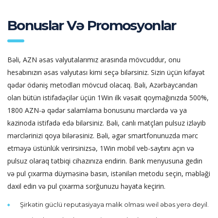
Bonuslar Və Promosyonlar
Bəli, AZN əsas valyutalarımız arasında mövcuddur, onu
hesabınızın əsas valyutası kimi seçə bilərsiniz. Sizin üçün kifayət
qədər ödəniş metodları mövcud olacaq. Bəli, Azərbaycandan
olan bütün istifadəçilər üçün 1Win ilk vəsait qoymağınızda 500%,
1800 AZN-ə qədər salamlama bonusunu mərclərdə və ya
kazinoda istifadə edə bilərsiniz. Bəli, canlı matçları pulsuz izləyib
mərclərinizi qoya bilərəsiniz. Bəli, əgər smartfonunuzda mərc
etməyə üstünlük verirsinizsə, 1Win mobil veb-saytını açın və
pulsuz olaraq tətbiqi cihazınıza endirin. Bank menyusuna gedin
və pul çıxarma düyməsinə basın, istənilən metodu seçin, məbləği
daxil edin və pul çıxarma sorğunuzu həyata keçirin.
Şirkətin güclü reputasiyaya malik olması weil əbəs yerə deyil.