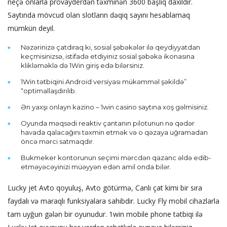
neçə onlarla provayderdən təxminən 3600 başlıq daxildir.
Saytında mövcud olan slotların dəqiq sayını hesablamaq
mümkün deyil.
Nəzərinizə çatdıraq ki, sosial şəbəkələr ilə qeydiyyatdan
keçmisinizsə, istifadə etdiyiniz sosial şəbəkə ikonasına
klikləməklə də 1Win giriş edə bilərsiniz.
1Win tətbiqini Android versiyası mükəmməl şəkildə”
“optimallaşdırılıb.
Ən yaxşı onlayn kazino – 1win casino saytına xoş gəlmisiniz.
Oyunda məqsədi reaktiv çantanın pilotunun nə qədər
havada qalacağını təxmin etmək və o qəzaya uğramadan
öncə mərci satmaqdır.
Bukmeker kontorunun seçimi mərcdən qazanc əldə edib-
etməyəcəyinizi müəyyən edən amil onda bilər.
Lucky jet Avto qoyuluş, Avto götürmə, Canlı çat kimi bir sıra
faydalı və maraqlı funksiyalara sahibdir. Lucky Fly mobil cihazlarla
tam uyğun gələn bir oyunudur. 1win mobile phone tətbiqi ilə