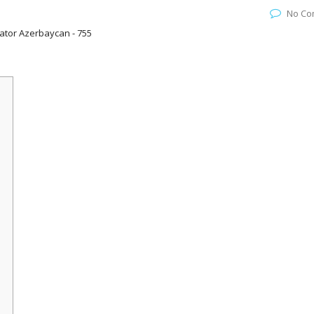
No Co
iator Azerbaycan - 755