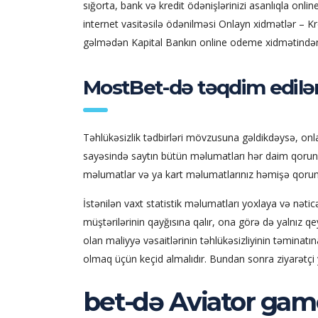
sığorta, bank və kredit ödənişlərinizi asanlıqla on
internet vasitəsilə ödənilməsi Onlayn xidmətlər – Kr
gəlmədən Kapital Bankın online odeme xidmətində
MostBet-də təqdim edilən
Təhlükəsizlik tədbirləri mövzusuna gəldikdəysə, onla
sayəsində saytın bütün məlumatları hər daim qorun
məlumatlar və ya kart məlumatlarınız həmişə qorum
İstənilən vaxt statistik məlumatları yoxlaya və nətic
müştərilərinin qayğısına qalır, ona görə də yalnız qe
olan maliyyə vəsaitlərinin təhlükəsizliyinin təminatı
olmaq üçün keçid almalıdır. Bundan sonra ziyarətçi
bet-də Aviator gam