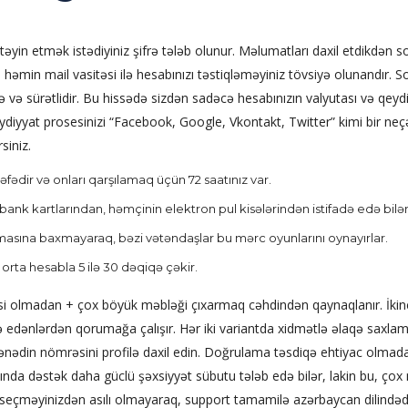
təyin etmək istədiyiniz şifrə tələb olunur. Məlumatları daxil etdikdən s
, həmin mail vasitəsi ilə hesabınızı təstiqləməyiniz tövsiyə olunandır. So
də və sürətlidir. Bu hissədə sizdən sadəcə hesabınızın valyutası və qeyd
iyyat prosesinizi “Facebook, Google, Vkontakt, Twitter” kimi bir neç
siniz.
fədir və onları qarşılamaq üçün 72 saatınız var.
k kartlarından, həmçinin elektron pul kisələrindən istifadə edə bilərs
sına baxmayaraq, bəzi vətəndaşlar bu mərc oyunlarını oynayırlar.
orta hesabla 5 ilə 30 dəqiqə çəkir.
si olmadan + çox böyük məbləği çıxarmaq cəhdindən qaynaqlanır. İkin
 edənlərdən qorumağa çalışır. Hər iki variantda xidmətlə əlaqə saxlam
ənədin nömrəsini profilə daxil edin. Doğrulama təsdiqə ehtiyac olmad
nda dəstək daha güclü şəxsiyyət sübutu tələb edə bilər, lakin bu, çox 
nı seçməyinizdən asılı olmayaraq, support tamamilə azərbaycan dilindədi