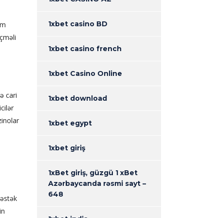
1xbet casino BD
um
eçməli
1xbet casino french
1xbet Casino Online
ə cari
1xbet download
cilər
inolar
1xbet egypt
1xbet giriş
1xBet giriş, güzgü 1 xBet
Azərbaycanda rəsmi sayt –
648
dəstək
in