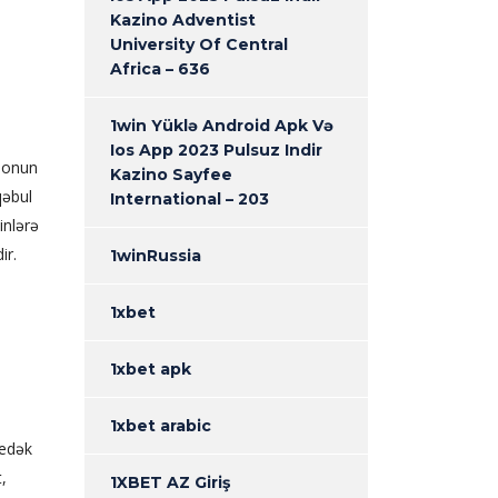
Kazino Adventist
University Of Central
Africa – 636
1win Yüklə Android Apk Və
Ios App 2023 Pulsuz Indir
, onun
Kazino Sayfee
qəbul
International – 203
inlərə
ir.
1winRussia
.
1xbet
1xbet apk
1xbet arabic
 edək
,
1XBET AZ Giriş