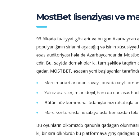
MostBet lisenziyası və mə
93 ölkədə fəaliyyət göstərir və bu gün Azərbaycan 
populyarlığının sirlərini açacağıq və işinin xüsusi
əsas auditoriyası hələ də Azərbaycandandır Mostbet
edir. Bu, saytda demək olar ki, tam şəkildə təqdim
qədər. MOSTBET, əsasən yeni başlayanlar tərəfindən 
Mərc marketlərindən savayı, burada xeyli idman 
Yalnız əsas seçimləri deyil, həm də cari əsas hadi
Bütün növ kommunal ödənişlərinizi rahatlıqla o
Mərc kontorunda hesab yaradarkən sizdən tələb o
Bu oyunların ölkəmizdə qanunla qadağan olunmasın
ki, bir sıra ölkələrdə bu platformaya giriş qadağası