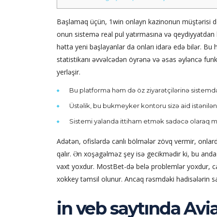
Başlamaq üçün, 1win onlayn kazinonun müştərisi de
onun sistemə real pul yatırmasına və qeydiyyatdan
hətta yeni başlayanlar da onları idarə edə bilər. Bu 
statistikanı əvvəlcədən öyrənə və əsas əyləncə funks
yerləşir.
Bu platforma həm də öz ziyarətçilərinə sistemdə
Üstəlik, bu bukmeyker kontoru sizə aid istənilən
Sistemi yalanda ittiham etmək sadəcə olaraq 
Adətən, ofislərdə canlı bölmələr zövq vermir, onlard
qalır. Ən xoşagəlməz şey isə gecikmədir ki, bu and
vaxt yoxdur. MostBet-də belə problemlər yoxdur, canlı
xokkey təmsil olunur. Ancaq rəsmdəki hadisələrin say
in veb saytında Av