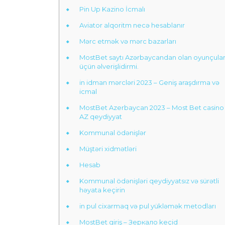
Pin Up Kazino İcmalı
Aviator alqoritm necə hesablanır
Mərc etmək və mərc bazarları
MostBet saytı Azərbaycandan olan oyunçula
üçün əlverişlidirmi.
in idman mərcləri 2023 – Geniş araşdırma və
icmal
MostBet Azerbaycan 2023 – Most Bet casino
AZ qeydiyyat
Kommunal ödənişlər
Müştəri xidmətləri
Hesab
Kommunal ödənişləri qeydiyyatsız və sürətli
həyata keçirin
in pul cixarmaq və pul yükləmək metodları
MostBet giriş – Зеркало keçid