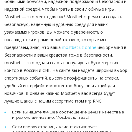
большими бонусами, надежной поддержкой и безопасной и
надежной средой, чтобы играть в свои любимые игры,
Mostbet — это место для вас! Mostbet стремится создать
безопасную, надежную и удобную среду для наших
уважаемых игроков. Вы можете с уверенностью
наслаждаться играми онлайн-казино, которые мы
предлагаем, зная, что ваша
mostbet uz online
информация в
безопасности и ваши средства тоже в безопасности.
mostbet — это одна из самых популярных букмекерских
контор в России и СНГ. На сайте вы найдете широкий выбор
спортивных событий, высокие коэффициенты на ставки,
удобный интерфейс и множество бонусов и акций для
новичков. В онлайн-казино Mostbet у вас всегда будут
лучшие шансы с нашим ассортиментом игр RNG.
Если вы ищете лучшее соотношение цены и качества в
играх онлайн-казино, Mostbet для вас!
Сети вверху страницы, клиент активирует
синхронизацию информации и получает доступ к