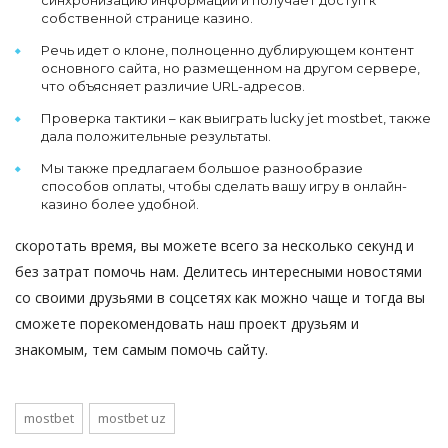
собственной странице казино.
Речь идет о клоне, полноценно дублирующем контент
основного сайта, но размещенном на другом сервере,
что объясняет различие URL-адресов.
Проверка тактики – как выиграть lucky jet mostbet, также
дала положительные результаты.
Мы также предлагаем большое разнообразие
способов оплаты, чтобы сделать вашу игру в онлайн-
казино более удобной.
скоротать время, вы можете всего за несколько секунд и
без затрат помочь нам. Делитесь интересными новостями
со своими друзьями в соцсетях как можно чаще и тогда вы
сможете порекомендовать наш проект друзьям и
знакомым, тем самым помочь сайту.
mostbet
mostbet uz