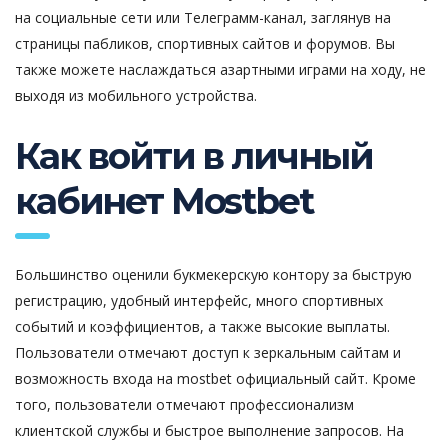
на социальные сети или Телеграмм-канал, заглянув на
страницы пабликов, спортивных сайтов и форумов. Вы
также можете наслаждаться азартными играми на ходу, не
выходя из мобильного устройства.
Как войти в личный
кабинет Mostbet
Большинство оценили букмекерскую контору за быструю
регистрацию, удобный интерфейс, много спортивных
событий и коэффициентов, а также высокие выплаты.
Пользователи отмечают доступ к зеркальным сайтам и
возможность входа на mostbet официальный сайт. Кроме
того, пользователи отмечают профессионализм
клиентской службы и быстрое выполнение запросов. На