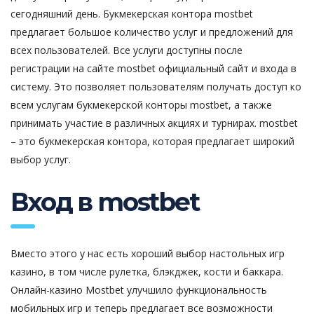
сегодняшний день. Букмекерская контора mostbet
предлагает большое количество услуг и предложений для
всех пользователей. Все услуги доступны после
регистрации на сайте mostbet официальный сайт и входа в
систему. Это позволяет пользователям получать доступ ко
всем услугам букмекерской конторы mostbet, а также
принимать участие в различных акциях и турнирах. mostbet
– это букмекерская контора, которая предлагает широкий
выбор услуг.
Вход в mostbet
Вместо этого у нас есть хороший выбор настольных игр
казино, в том числе рулетка, блэкджек, кости и баккара.
Онлайн-казино Mostbet улучшило функциональность
мобильных игр и теперь предлагает все возможности