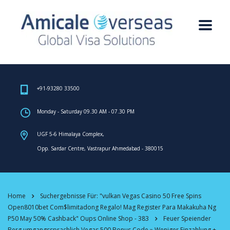
+91-93280 33500
Monday - Saturday 09.30 AM - 07.30 PM
UGF 5-6 Himalaya Complex,
Opp. Sardar Centre, Vastrapur Ahmedabad - 380015
Home
Suchergebnisse Für: "vulkan Vegas Casino 50 Free Spins
Open️8010bet Com$limitadong Regalo! Mag Register Para Makakuha Ng
P50 May 50% Cashback" Oups Online Shop - 383
Feuer Speiender
Berg umgangssprachlich Vegas 500 Bonus Code » Weniger Einzahlung +