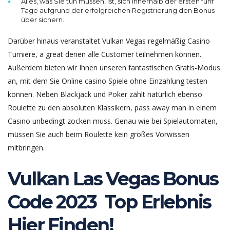
Alles, was Sie tun müssen, ist, sich innerhalb der ersten fünf
Tage aufgrund der erfolgreichen Registrierung den Bonus
über sichern.
Darüber hinaus veranstaltet Vulkan Vegas regelmäßig Casino
Turniere, a great denen alle Customer teilnehmen können.
Außerdem bieten wir Ihnen unseren fantastischen Gratis-Modus
an, mit dem Sie Online casino Spiele ohne Einzahlung testen
können. Neben Blackjack und Poker zählt natürlich ebenso
Roulette zu den absoluten Klassikern, pass away man in einem
Casino unbedingt zocken muss. Genau wie bei Spielautomaten,
müssen Sie auch beim Roulette kein großes Vorwissen
mitbringen.
Vulkan Las Vegas Bonus
Code 2023 ️ Top Erlebnis
Hier Finden!