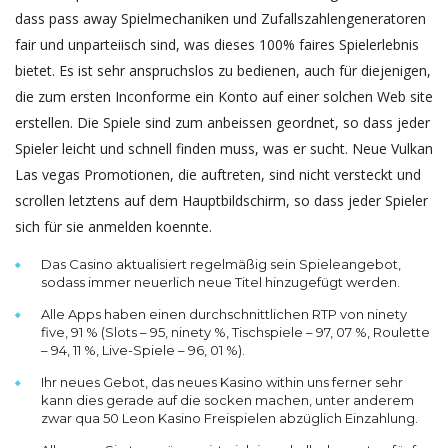
dass pass away Spielmechaniken und Zufallszahlengeneratoren
fair und unparteiisch sind, was dieses 100% faires Spielerlebnis
bietet. Es ist sehr anspruchslos zu bedienen, auch für diejenigen,
die zum ersten Inconforme ein Konto auf einer solchen Web site
erstellen. Die Spiele sind zum anbeissen geordnet, so dass jeder
Spieler leicht und schnell finden muss, was er sucht. Neue Vulkan
Las vegas Promotionen, die auftreten, sind nicht versteckt und
scrollen letztens auf dem Hauptbildschirm, so dass jeder Spieler
sich für sie anmelden koennte.
Das Casino aktualisiert regelmäßig sein Spieleangebot,
sodass immer neuerlich neue Titel hinzugefügt werden.
Alle Apps haben einen durchschnittlichen RTP von ninety
five, 91 % (Slots – 95, ninety %, Tischspiele – 97, 07 %, Roulette
– 94, 11 %, Live-Spiele – 96, 01 %).
Ihr neues Gebot, das neues Kasino within uns ferner sehr
kann dies gerade auf die socken machen, unter anderem
zwar qua 50 Leon Kasino Freispielen abzüglich Einzahlung.