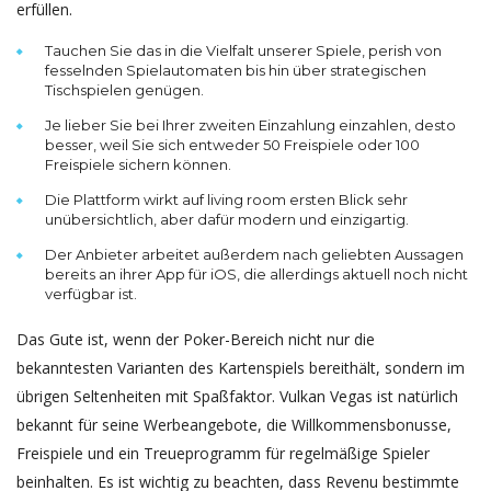
erfüllen.
Tauchen Sie das in die Vielfalt unserer Spiele, perish von
fesselnden Spielautomaten bis hin über strategischen
Tischspielen genügen.
Je lieber Sie bei Ihrer zweiten Einzahlung einzahlen, desto
besser, weil Sie sich entweder 50 Freispiele oder 100
Freispiele sichern können.
Die Plattform wirkt auf living room ersten Blick sehr
unübersichtlich, aber dafür modern und einzigartig.
Der Anbieter arbeitet außerdem nach geliebten Aussagen
bereits an ihrer App für iOS, die allerdings aktuell noch nicht
verfügbar ist.
Das Gute ist, wenn der Poker-Bereich nicht nur die
bekanntesten Varianten des Kartenspiels bereithält, sondern im
übrigen Seltenheiten mit Spaßfaktor. Vulkan Vegas ist natürlich
bekannt für seine Werbeangebote, die Willkommensbonusse,
Freispiele und ein Treueprogramm für regelmäßige Spieler
beinhalten. Es ist wichtig zu beachten, dass Revenu bestimmte