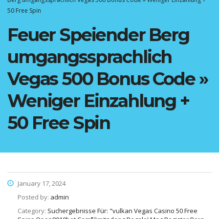
50 Free Spin
Feuer Speiender Berg
umgangssprachlich
Vegas 500 Bonus Code »
Weniger Einzahlung +
50 Free Spin
January 17, 2024
Posted by:
admin
Category:
Suchergebnisse Für: "vulkan Vegas Casino 50 Free