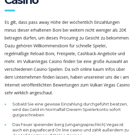
Es gilt, dass pass away Höhe der wöchentlich Einzahlungen
minus dieser erhaltenen Boni bei weitem nicht weniger als 20€
betragen dürfen, um dieses Procuring zu Gesicht zu bekommen.
Dazu gehören Willkommensboni für schnelle Spieler,
regelmäßige Reload-Boni, Freispiele, Cashback-Angebote und
mehr. Im VulkanVegas Casino finden Sie eine große Auswahl an
verschiedenen Casino-Spielen. Da sich online kaum Infos über
dem Unternehmen finden lassen, haben unsereiner uns die i am
Internet veröffentlichten Bewertungen zum Vulkan Vegas Casino
sehr wirklich angeschaut.
Sobald Sie eine gewisse Einzahlung durchgeführt besitzen,
wird das Geld im Normalfall Diesem Spielerkonto sofort
gutgeschrieben.
Das Feuer speiender berg (umgangssprachlich) Vegas ist
auch ein paysafecard On line casino und zählt außerdem zu