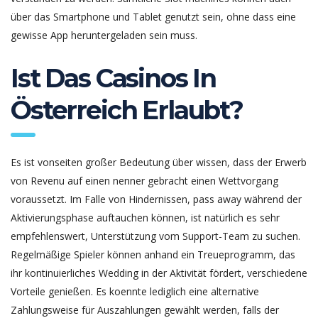
über das Smartphone und Tablet genutzt sein, ohne dass eine
gewisse App heruntergeladen sein muss.
Ist Das Casinos In
Österreich Erlaubt?
Es ist vonseiten großer Bedeutung über wissen, dass der Erwerb
von Revenu auf einen nenner gebracht einen Wettvorgang
voraussetzt. Im Falle von Hindernissen, pass away während der
Aktivierungsphase auftauchen können, ist natürlich es sehr
empfehlenswert, Unterstützung vom Support-Team zu suchen.
Regelmäßige Spieler können anhand ein Treueprogramm, das
ihr kontinuierliches Wedding in der Aktivität fördert, verschiedene
Vorteile genießen. Es koennte lediglich eine alternative
Zahlungsweise für Auszahlungen gewählt werden, falls der