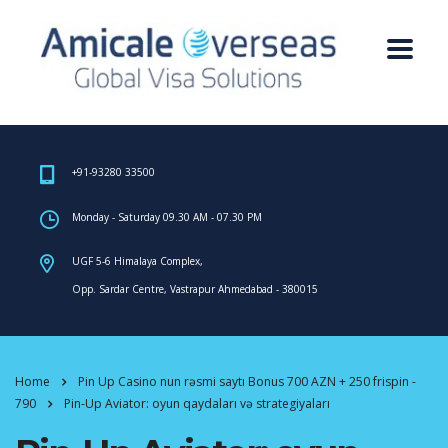
+91-93280 33500
Monday - Saturday 09.30 AM - 07.30 PM
UGF 5-6 Himalaya Complex,
Opp. Sardar Centre, Vastrapur Ahmedabad - 380015
Home
Pin Up Casino nun rəsmi saytı Bonus 700 AZN + 250 frispin -
790
Pin-Up Aviator: oyun qaydaları və strategiyaları