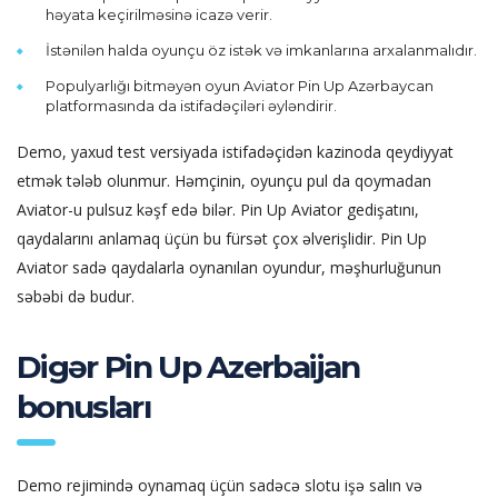
həyata keçirilməsinə icazə verir.
İstənilən halda oyunçu öz istək və imkanlarına arxalanmalıdır.
Populyarlığı bitməyən oyun Aviator Pin Up Azərbaycan
platformasında da istifadəçiləri əyləndirir.
Demo, yaxud test versiyada istifadəçidən kazinoda qeydiyyat
etmək tələb olunmur. Həmçinin, oyunçu pul da qoymadan
Aviator-u pulsuz kəşf edə bilər. Pin Up Aviator gedişatını,
qaydalarını anlamaq üçün bu fürsət çox əlverişlidir. Pin Up
Aviator sadə qaydalarla oynanılan oyundur, məşhurluğunun
səbəbi də budur.
Digər Pin Up Azerbaijan
bonusları
Demo rejimində oynamaq üçün sadəcə slotu işə salın və