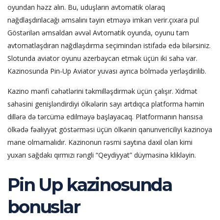
oyundan həzz alın. Bu, uduşların avtomatik olaraq
nağdlaşdırılacağı əmsalını təyin etməyə imkan verir.çıxara pul
Göstərilən əmsaldan əvvəl Avtomatik oyunda, oyunu tam
avtomatlaşdıran nağdlaşdırma seçimindən istifadə edə bilərsiniz.
Slotunda aviator oyunu azerbaycan etmək üçün iki sahə var.
Kazinosunda Pin-Up Aviator yuvası ayrıca bölmədə yerləşdirilib.
Kazino mənfi cəhətlərini təkmilləşdirmək üçün çalışır. Xidmət
sahəsini genişləndirdiyi ölkələrin sayı artdıqca platforma həmin
dillərə də tərcümə edilməyə başlayacaq. Platformanın hansısa
ölkədə fəaliyyət göstərməsi üçün ölkənin qanunvericiliyi kazinoya
mane olmamalıdır. Kazinonun rəsmi saytına daxil olan kimi
yuxarı sağdakı qırmızı rəngli “Qeydiyyat” düyməsinə klikləyin.
Pin Up kazinosunda
bonuslar