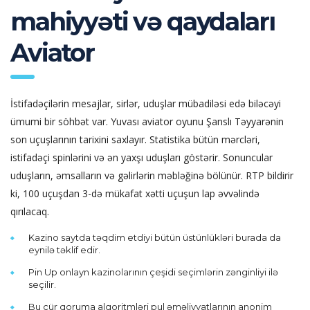
mahiyyəti və qaydaları
Aviator
İstifadəçilərin mesajlar, sirlər, uduşlar mübadiləsi edə biləcəyi
ümumi bir söhbət var. Yuvası aviator oyunu Şanslı Təyyarənin
son uçuşlarının tarixini saxlayır. Statistika bütün mərcləri,
istifadəçi spinlərini və ən yaxşı uduşları göstərir. Sonuncular
uduşların, əmsalların və gəlirlərin məbləğinə bölünür. RTP bildirir
ki, 100 uçuşdan 3-də mükafat xətti uçuşun lap əvvəlində
qırılacaq.
Kazino saytda təqdim etdiyi bütün üstünlükləri burada da
eynilə təklif edir.
Pin Up onlayn kazinolarının çeşidi seçimlərin zənginliyi ilə
seçilir.
Bu cür qoruma alqoritmləri pul əməliyyatlarının anonim