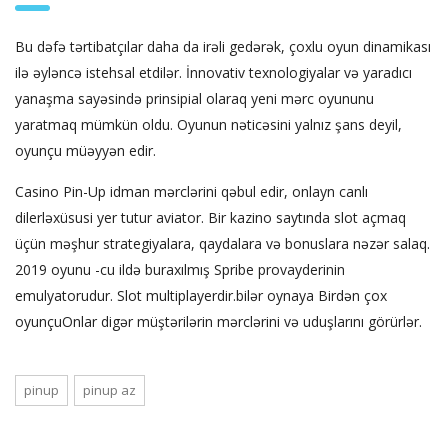
Bu dəfə tərtibatçılar daha da irəli gedərək, çoxlu oyun dinamikası
ilə əyləncə istehsal etdilər. İnnovativ texnologiyalar və yaradıcı
yanaşma sayəsində prinsipial olaraq yeni mərc oyununu
yaratmaq mümkün oldu. Oyunun nəticəsini yalnız şans deyil,
oyunçu müəyyən edir.
Casino Pin-Up idman mərclərini qəbul edir, onlayn canlı
dilerləxüsusi yer tutur aviator. Bir kazino saytında slot açmaq
üçün məşhur strategiyalara, qaydalara və bonuslara nəzər salaq.
2019 oyunu -cu ildə buraxılmış Spribe provayderinin
emulyatorudur. Slot multiplayerdir.bilər oynaya Birdən çox
oyunçuOnlar digər müştərilərin mərclərini və uduşlarını görürlər.
pinup
pinup az