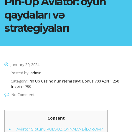
Pin-Up Aviator: oyun
qaydaları və
strategiyaları
January 20, 2024
Posted by:
admin
Category:
Pin Up Casino nun rəsmi saytı Bonus 700 AZN + 250
frispin - 790
No Comments
Content
Aviator Slotunu PULSUZ OYNADA BİLƏRƏM?