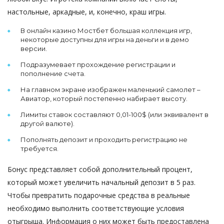
настольные, аркадные, и, конечно, краш игры.
В онлайн казино Мостбет большая коллекция игр,
некоторые доступны для игры на деньги и в демо
версии.
Подразумевает прохождение регистрации и
пополнение счета.
На главном экране изображен маленький самолет –
Авиатор, который постепенно набирает высоту.
Лимиты ставок составляют 0,01-100$ (или эквивалент в
другой валюте).
Пополнять депозит и проходить регистрацию не
требуется.
Бонус представляет собой дополнительный процент,
который может увеличить начальный депозит в 5 раз.
Чтобы превратить подарочные средства в реальные
необходимо выполнить соответствующие условия
отыгрыша. Информация о них может быть предоставлена