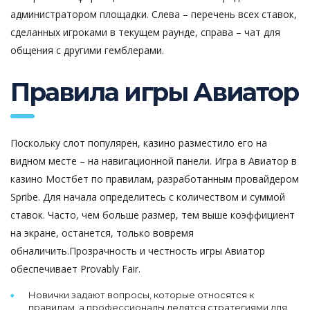
администратором площадки. Слева – перечень всех ставок,
сделанных игроками в текущем раунде, справа – чат для
общения с другими гемблерами.
Правила игры Авиатор
Поскольку слот популярен, казино разместило его на
видном месте – на навигационной панели. Игра в Авиатор в
казино Мостбет по правилам, разработанным провайдером
Spribe. Для начала определитесь с количеством и суммой
ставок. Часто, чем больше размер, тем выше коэффициент
на экране, останется, только вовремя
обналичить.Прозрачность и честность игры Авиатор
обеспечивает Provably Fair.
Новички задают вопросы, которые относятся к
правилам, а профессионалы делятся стратегиями для