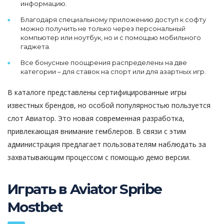
информацию.
Благодаря специальному приложению доступ к софту
можно получить не только через персональный
компьютер или ноутбук, но и с помощью мобильного
гаджета.
Все бонусные поощрения распределены на две
категории – для ставок на спорт или для азартных игр.
В каталоге представлены сертифицированные игры
известных брендов, но особой популярностью пользуется
слот Авиатор. Это новая современная разработка,
привлекающая внимание гемблеров. В связи с этим
администрация предлагает пользователям наблюдать за
захватывающим процессом с помощью демо версии.
Играть в Aviator Spribe
Mostbet