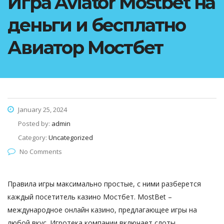
Игра Aviator Mostbet на
деньги и бесплатно
Авиатор Мостбет
January 25, 2024
Posted by:
admin
Category:
Uncategorized
No Comments
Правила игры максимально простые, с ними разберется
каждый посетитель казино Мостбет. MostBet –
международное онлайн казино, предлагающее игры на
любой вкус. Игротека компании включает слоты,