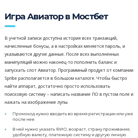
Игра Авиатор в Мостбет
В учетной записи доступна история всех транзакций,
начисленные бонусы, а в настройках меняется пароль, и
указываются другие данные. После всех выполненных
манипуляций можно наконец-то пополнить баланс и
запускать слот Авиатор. Программный продукт от компании
Spribe располагается в большом каталоге. Чтобы быстро
найти аппарат, достаточно просто использовать
поисковую систему – написать название ПО в пустом поле и
нажать на изображение лупы.
Промокод нужно вводить во время регистрации или уже
после нее.
В ней нужно указать ФИО, возраст, страну проживания,
удобную валюту, платежную систему и другую личную