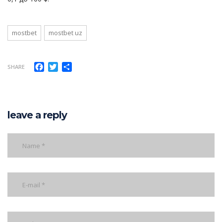
mostbet
mostbet uz
Facebook
Twitter
Share
SHARE
leave a reply