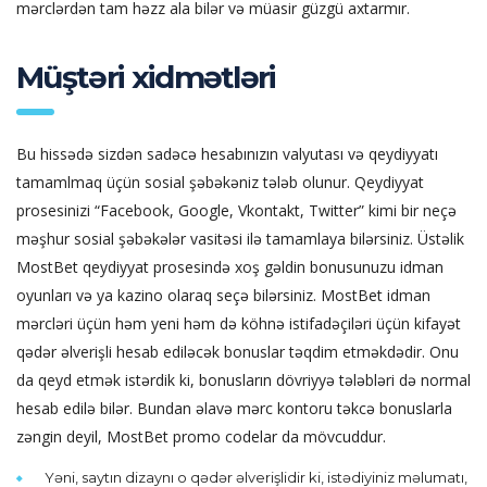
mərclərdən tam həzz ala bilər və müasir güzgü axtarmır.
Müştəri xidmətləri
Bu hissədə sizdən sadəcə hesabınızın valyutası və qeydiyyatı
tamamlmaq üçün sosial şəbəkəniz tələb olunur. Qeydiyyat
prosesinizi “Facebook, Google, Vkontakt, Twitter” kimi bir neçə
məşhur sosial şəbəkələr vasitəsi ilə tamamlaya bilərsiniz. Üstəlik
MostBet qeydiyyat prosesində xoş gəldin bonusunuzu idman
oyunları və ya kazino olaraq seçə bilərsiniz. MostBet idman
mərcləri üçün həm yeni həm də köhnə istifadəçiləri üçün kifayət
qədər əlverişli hesab ediləcək bonuslar təqdim etməkdədir. Onu
da qeyd etmək istərdik ki, bonusların dövriyyə tələbləri də normal
hesab edilə bilər. Bundan əlavə mərc kontoru təkcə bonuslarla
zəngin deyil, MostBet promo codelar da mövcuddur.
Yəni, saytın dizaynı o qədər əlverişlidir ki, istədiyiniz məlumatı,