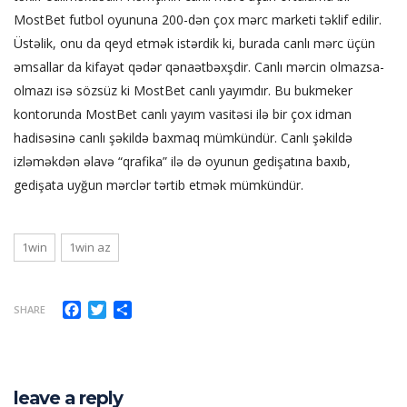
MostBet futbol oyununa 200-dən çox mərc marketi təklif edilir.
Üstəlik, onu da qeyd etmək istərdik ki, burada canlı mərc üçün
əmsallar da kifayət qədər qənaətbəxşdir. Canlı mərcin olmazsa-
olmazı isə sözsüz ki MostBet canlı yayımdır. Bu bukmeker
kontorunda MostBet canlı yayım vasitəsi ilə bir çox idman
hadisəsinə canlı şəkildə baxmaq mümkündür. Canlı şəkildə
izləməkdən əlavə “qrafika” ilə də oyunun gedişatına baxıb,
gedişata uyğun mərclər tərtib etmək mümkündür.
1win
1win az
Facebook
Twitter
Share
SHARE
leave a reply