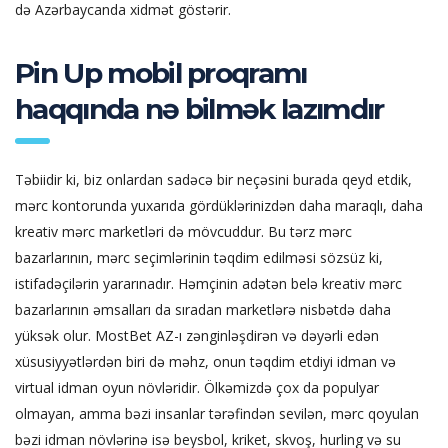
də Azərbaycanda xidmət göstərir.
Pin Up mobil proqramı
haqqında nə bilmək lazımdır
Təbiidir ki, biz onlardan sadəcə bir neçəsini burada qeyd etdik,
mərc kontorunda yuxarıda gördüklərinizdən daha maraqlı, daha
kreativ mərc marketləri də mövcuddur. Bu tərz mərc
bazarlarının, mərc seçimlərinin təqdim edilməsi sözsüz ki,
istifadəçilərin yararınadır. Həmçinin adətən belə kreativ mərc
bazarlarının əmsalları da sıradan marketlərə nisbətdə daha
yüksək olur. MostBet AZ-ı zənginləşdirən və dəyərli edən
xüsusiyyətlərdən biri də məhz, onun təqdim etdiyi idman və
virtual idman oyun növləridir. Ölkəmizdə çox da populyar
olmayan, amma bəzi insanlar tərəfindən sevilən, mərc qoyulan
bəzi idman növlərinə isə beysbol, kriket, skvoş, hurling və su