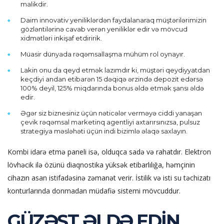
malikdir.
Daim innovativ yeniliklərdən faydalanaraq müştərilərimizin
gözləntilərinə cavab verən yeniliklər edir və mövcud
xidmətləri inkişaf etdiririk.
Müasir dünyada rəqəmsallaşma mühüm rol oynayır.
Lakin onu da qeyd etmək lazımdır ki, müştəri qeydiyyatdan
keçdiyi andan etibarən 15 dəqiqə ərzində depozit edərsə
100% deyil, 125% miqdarında bonus əldə etmək şansı əldə
edir.
Əgər siz biznesiniz üçün nəticələr verməyə ciddi yanaşan
çevik rəqəmsal marketinq agentliyi axtarırsınızsa, pulsuz
strategiya məsləhəti üçün indi bizimlə əlaqə saxlayın.
Kombi idarə etmə paneli isə, olduqca sadə və rahatdır. Elektron
lövhəcik ilə özünü diaqnostika yüksək etibarlılığa, həmçinin
cihazın asan istifadəsinə zəmanət verir. İstilik və isti su təchizatı
konturlarında donmadan müdafiə sistemi mövcuddur.
GÜZƏŞT ƏLDƏ EDİN