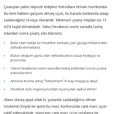
Çıxarışları yalnız depozit etdiyiniz metodlara etmək mümkündür.
Bu kimi halların qarşısını almaq üçün, bu barədə bankınızla əlaqə
saxlamağınız tövsiyə olunandır. Minimum çıxarış miqdarı isə 15
AZN təşkil etməkdədir. Yalnız hesabınızı rəsmi sənədlə təstiq
edəndən sonra çıxarış edə bilərsiniz.
Belə olan halda siz MostBet zerkalo yəni güzgü linklərindən
istifadə etməlisiniz.
Bütün doğum günü olan istifadəçilərə xüsusi hədiyyə və
promolar.
Yalnız hesabınızı rəsmi sənədlə təstiq edəndən sonra çıxarış
edə bilərsiniz.
Antonio Konte artıq “Tottenhem”in baş məşqçisi deyil.
Mostbet sizin regionunuzdan oyunçuları qəbul etmir!
Əlavə olaraq qeyd edək ki, yuxarıda sadaladığımız idman
növlərinin böyük bir qismi bu mərc kontorunda canlı mərc üçün
təklif edilməkdədir. Həmçinin canlı mərc üçün ortalama bir