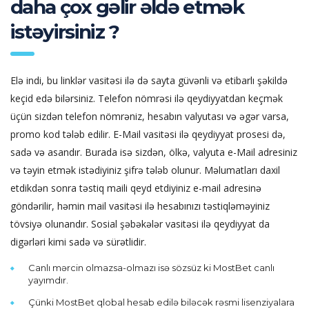
daha çox gəlir əldə etmək
istəyirsiniz ?
Elə indi, bu linklər vasitəsi ilə də sayta güvənli və etibarlı şəkildə
keçid edə bilərsiniz. Telefon nömrəsi ilə qeydiyyatdan keçmək
üçün sizdən telefon nömrəniz, hesabın valyutası və əgər varsa,
promo kod tələb edilir. E-Mail vasitəsi ilə qeydiyyat prosesi də,
sadə və asandır. Burada isə sizdən, ölkə, valyuta e-Mail adresiniz
və təyin etmək istədiyiniz şifrə tələb olunur. Məlumatları daxil
etdikdən sonra təstiq maili qeyd etdiyiniz e-mail adresinə
göndərilir, həmin mail vasitəsi ilə hesabınızı təstiqləməyiniz
tövsiyə olunandır. Sosial şəbəkələr vasitəsi ilə qeydiyyat da
digərləri kimi sadə və sürətlidir.
Canlı mərcin olmazsa-olmazı isə sözsüz ki MostBet canlı
yayımdır.
Çünki MostBet qlobal hesab edilə biləcək rəsmi lisenziyalara