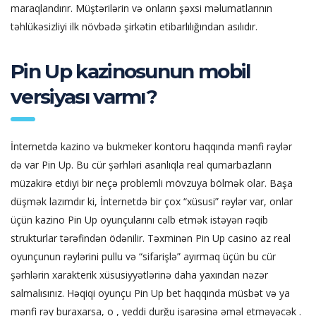
maraqlandırır. Müştərilərin və onların şəxsi məlumatlarının
təhlükəsizliyi ilk növbədə şirkətin etibarlılığından asılıdır.
Pin Up kazinosunun mobil
versiyası varmı?
İnternetdə kazino və bukmeker kontoru haqqında mənfi rəylər
də var Pin Up. Bu cür şərhləri asanlıqla real qumarbazların
müzakirə etdiyi bir neçə problemli mövzuya bölmək olar. Başa
düşmək lazımdır ki, İnternetdə bir çox “xüsusi” rəylər var, onlar
üçün kazino Pin Up oyunçularını cəlb etmək istəyən rəqib
strukturlar tərəfindən ödənilir. Təxminən Pin Up casino az real
oyunçunun rəylərini pullu və “sifarişlə” ayırmaq üçün bu cür
şərhlərin xarakterik xüsusiyyətlərinə daha yaxından nəzər
salmalısınız. Həqiqi oyunçu Pin Up bet haqqında müsbət və ya
mənfi rəy buraxarsa, o , yeddi durğu işarəsinə əməl etməyəcək .