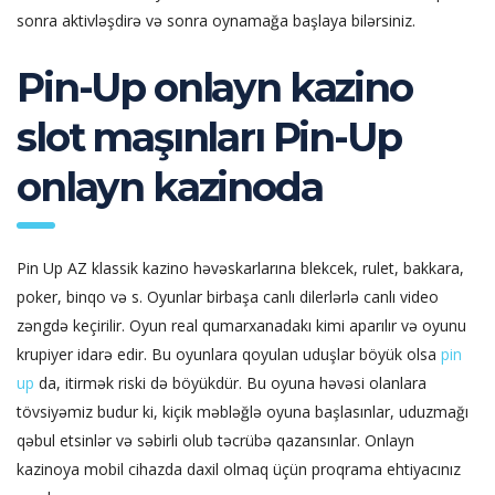
sonra aktivləşdirə və sonra oynamağa başlaya bilərsiniz.
Pin-Up onlayn kazino
slot maşınları Pin-Up
onlayn kazinoda
Pin Up AZ klassik kazino həvəskarlarına blekcek, rulet, bakkara,
poker, binqo və s. Oyunlar birbaşa canlı dilerlərlə canlı video
zəngdə keçirilir. Oyun real qumarxanadakı kimi aparılır və oyunu
krupiyer idarə edir. Bu oyunlara qoyulan uduşlar böyük olsa
pin
up
da, itirmək riski də böyükdür. Bu oyuna həvəsi olanlara
tövsiyəmiz budur ki, kiçik məbləğlə oyuna başlasınlar, uduzmağı
qəbul etsinlər və səbirli olub təcrübə qazansınlar. Onlayn
kazinoya mobil cihazda daxil olmaq üçün proqrama ehtiyacınız