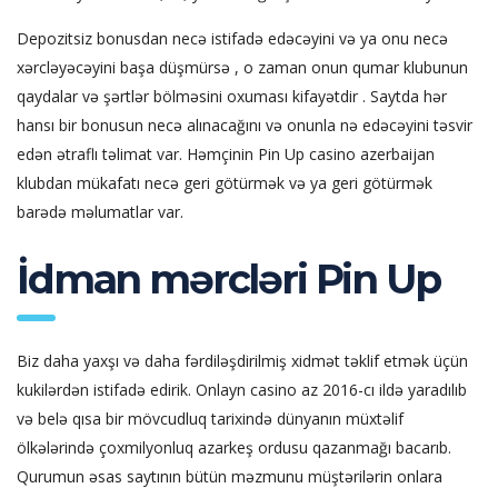
Depozitsiz bonusdan necə istifadə edəcəyini və ya onu necə
xərcləyəcəyini başa düşmürsə , o zaman onun qumar klubunun
qaydalar və şərtlər bölməsini oxuması kifayətdir . Saytda hər
hansı bir bonusun necə alınacağını və onunla nə edəcəyini təsvir
edən ətraflı təlimat var. Həmçinin Pin Up casino azerbaijan
klubdan mükafatı necə geri götürmək və ya geri götürmək
barədə məlumatlar var.
İdman mərcləri Pin Up
Biz daha yaxşı və daha fərdiləşdirilmiş xidmət təklif etmək üçün
kukilərdən istifadə edirik. Onlayn casino az 2016-cı ildə yaradılıb
və belə qısa bir mövcudluq tarixində dünyanın müxtəlif
ölkələrində çoxmilyonluq azarkeş ordusu qazanmağı bacarıb.
Qurumun əsas saytının bütün məzmunu müştərilərin onlara