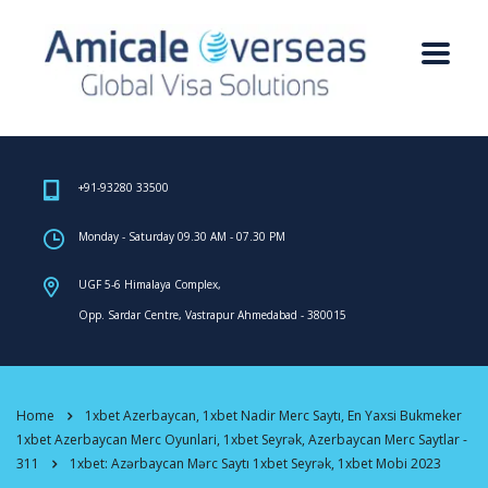
+91-93280 33500
Monday - Saturday 09.30 AM - 07.30 PM
UGF 5-6 Himalaya Complex,
Opp. Sardar Centre, Vastrapur Ahmedabad - 380015
Home
1xbet Azerbaycan, 1xbet Nadir Merc Saytı, En Yaxsi Bukmeker
1xbet Azerbaycan Merc Oyunlari, 1xbet Seyrək, Azerbaycan Merc Saytlar -
311
1xbet: Azərbaycan Mərc Saytı 1xbet Seyrək, 1xbet Mobi 2023