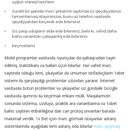
uyğun olaraq hazırlanır.
Sürətli bir şəkildə mərc şirkətinin saytında öz qeydiyyatınızı
tamamlamaq istəyirsinizsə, bunu siz telefon vasitəsilə
qeydiyyatdan keçərək edə bilərsiniz.
Siz yaxşı uduşların əldə edə bilərsiniz, belə ki, vahid daha
bahis variantları çalişqanliq edə bilərsiniz.
keçməlisiniz
Mobil proqramlar vasitəsilə oyunçular da qabaqcadan təyin
edilmiş statistikanı və balları üçün bilərlər. Hər vahid mərc
saytında olduğu kimi, şikayətlər də ümumən istifadəçilərin 1xbet
sistemi ilə qarşılaşdığı problemlər üzündən yaranır. İnternet
vasitəsilə bütün problemlər və şikayətlər siz gündəlik Google
vasitəsilə qumrov ilə keçirmək imkanı mülk. Məqaləmizin
sonunda sistemə, üzvlüyə, praktik ara variantlarına və 1xbet
bahis saytının etibarlılığına dair cari proloq ünvanları barədə
məlumat verdik. 1x Bet içün mərc görmək istəyənlər axtarış
sistemlərində aşağıdakı kimi axtarış edə bilərlər
mərc qoymaq