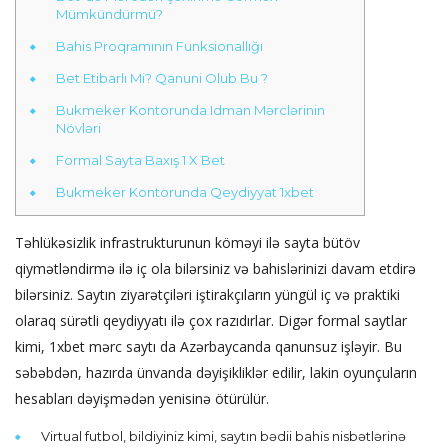
Mümkündürmü?
Bahis Proqramının Funksionallığı
Bet Etibarlı Mi? Qanuni Olub Bu ?
Bukmeker Kontorunda Idman Mərclərinin
Növləri
Formal Sayta Baxış 1 X Bet
Bukmeker Kontorunda Qeydiyyat 1xbet
Təhlükəsizlik infrastrukturunun köməyi ilə sayta bütöv
qiymətləndirmə ilə iç ola bilərsiniz və bahislərinizi davam etdirə
bilərsiniz. Saytın ziyarətçiləri iştirakçıların yüngül iç və praktiki
olaraq sürətli qeydiyyatı ilə çox razıdırlar. Digər formal saytlar
kimi, 1xbet mərc saytı da Azərbaycanda qanunsuz işləyir. Bu
səbəbdən, hazırda ünvanda dəyişikliklər edilir, lakin oyunçuların
hesabları dəyişmədən yenisinə ötürülür.
Virtual futbol, bildiyiniz kimi, saytın bədii bahis nisbətlərinə