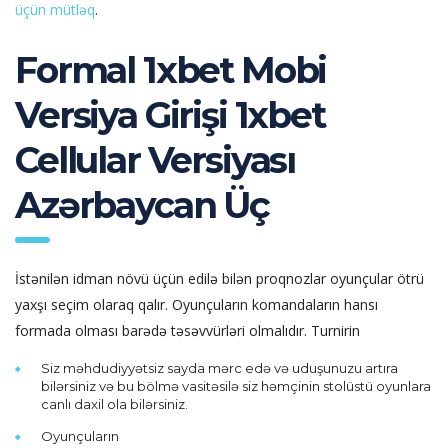
üçün mütləq
.
Formal 1xbet Mobi
Versiya Girişi 1xbet
Cellular Versiyası
Azərbaycan Üç
İstənilən idman növü üçün edilə bilən proqnozlar oyunçular ötrü
yaxşı seçim olaraq qalır. Oyunçuların komandaların hansı
formada olması barədə təsəvvürləri olmalıdır. Turnirin
Siz məhdudiyyətsiz sayda mərc edə və uduşunuzu artıra
bilərsiniz və bu bölmə vasitəsilə siz həmçinin stolüstü oyunlara
canlı daxil ola bilərsiniz.
Oyunçuların