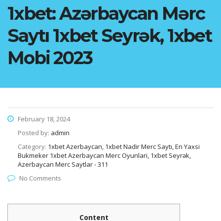
1xbet: Azərbaycan Mərc
Saytı 1xbet Seyrək, 1xbet
Mobi 2023
February 18, 2024
Posted by:
admin
Category:
1xbet Azerbaycan, 1xbet Nadir Merc Saytı, En Yaxsi
Bukmeker 1xbet Azerbaycan Merc Oyunlari, 1xbet Seyrək,
Azerbaycan Merc Saytlar - 311
No Comments
Content