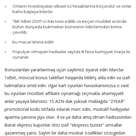
Onların investisiyaları əlbəəl öz hesablarına köçürülür və onlar
bahis başlaya bilərlər.
“BK 1xBet 2007-ci ildə təsis edilib və keçən müddət ərzində
bütün dünyada bukmeker biznesinin liderlərindən birinə
çevrilib.
bu macal istisna edilir.
Populyar olmayan hadisələr saytda 8 faizə kəmiyyət marja ilə
oynanılır.
Bonuslardan yararlanmaq üçün saytimizi ziyarət edin Mərclər
1xBet, mövcud bonus təklifləri haqqında bildiriş əldə edin və izafi
təlimatlara ümid edin. Əgər kart oyunları həvəskarısınızsa o vaxt
bu oyunları mostbet affiliate oynamağı seçməklə əhəmiyyətli
anlar yaşaya bilərsiniz. 15 AZN-dək yüksək məbləğdə “2YEAR”
promotional kodu istifadə edərək mərc edin, müxtəlif hədiyyələr
aparma şansına yiyə olun. 4 və ya daha artıq idman hadisəsindən
ibarət ekpress kuponlar ötrü izafi “ekspress buster” əmsallar
qazanmaq şansı. Saytın bir daha müsbət özəllikləri sözügedən