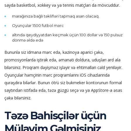
sayda basketbol, ​​xokkey və ya tennis matçları da mövcuddur.
marağınıza bağlı təklifləri tapmaq asan olacaq.
Oyunçular 1500 futbol mərc
altında qeydiyyatdan keçmək üçün 100 dollar və 150 ​​pulsuz
dönmə əldə edə
Bununla siz idmana mərc edə, kazinoya aparici çəkə,
promosyonlarda iştirak edə, əmanəti doldura, uduşları ard ala
bilərsiniz. Proqram dəyişməz işləyir və ehtimalları cəld yeniləyir.
Oyunçular həmçinin mərc proqramlarını iOS cihazlarında
quraşdıra bilərlər. Bunun ötrü siz bukmeker kontorunun formal
saytından istifadə edə, təzə güzgü seçə və ya AppStore-a əsas
çəkə bilərsiniz.
Təzə Bahisçilər üçün
Mülayim Gəlmisiniz