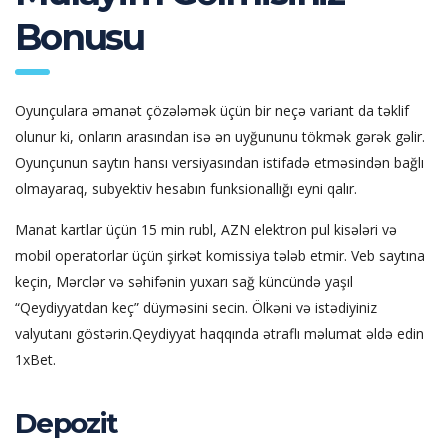
Bonusu
Oyunçulara əmanət çözələmək üçün bir neçə variant da təklif
olunur ki, onların arasından isə ən uyğununu tökmək gərək gəlir.
Oyunçunun saytın hansı versiyasından istifadə etməsindən bağlı
olmayaraq, subyektiv hesabın funksionallığı eyni qalır.
Manat kartlar üçün 15 min rubl, AZN elektron pul kisələri və
mobil operatorlar üçün şirkət komissiya tələb etmir. Veb saytına
keçin, Mərclər və səhifənin yuxarı sağ küncündə yaşıl
“Qeydiyyatdan keç” düyməsini secin. Ölkəni və istədiyiniz
valyutanı göstərin.Qeydiyyat haqqında ətraflı məlumat əldə edin
1xBet.
Depozit