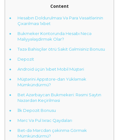
Content
Hesabın Doldurulması Və Para Vəsaitlərinin
Çıxarılması 1xbet
Bukmeker Kontorunda Hesabı Necə
Maliyyələşdirmək Olar?
Təzə Bahisçilər ötrü Sakit Gəlmisiniz Bonusu
Depozit
Android üçün 1xbet Mobil Müştəri
Müştərini Appstore-dan Yükləmək
Mümkündürmü?
Bet Azərbaycan Bukmekeri: Rəsmi Saytın
Nəzərdən Keçirilməsi
İlk Depozit Bonusu
Mərc Və Pul Ixrac Qaydaları
Bet-də Mərcdən çəkinmə Görmək
Mümkündürmü?