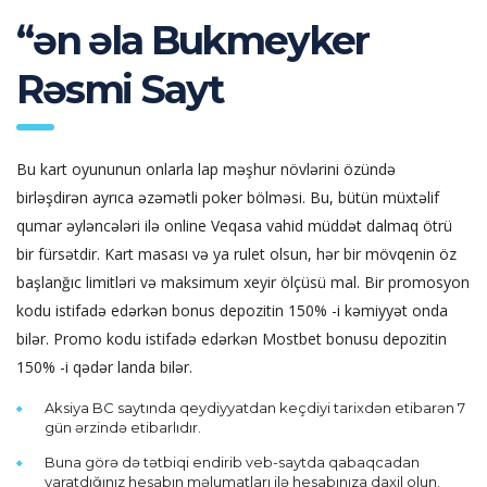
“ən əla Bukmeyker
Rəsmi Sayt
Bu kart oyununun onlarla lap məşhur növlərini özündə
birləşdirən ayrıca əzəmətli poker bölməsi. Bu, bütün müxtəlif
qumar əyləncələri ilə online Veqasa vahid müddət dalmaq ötrü
bir fürsətdir. Kart masası və ya rulet olsun, hər bir mövqenin öz
başlanğıc limitləri və maksimum xeyir ölçüsü mal. Bir promosyon
kodu istifadə edərkən bonus depozitin 150% -i kəmiyyət onda
bilər. Promo kodu istifadə edərkən Mostbet bonusu depozitin
150% -i qədər landa bilər.
Aksiya BC saytında qeydiyyatdan keçdiyi tarixdən etibarən 7
gün ərzində etibarlıdır.
Buna görə də tətbiqi endirib veb-saytda qabaqcadan
yaratdığınız hesabın məlumatları ilə hesabınıza daxil olun.