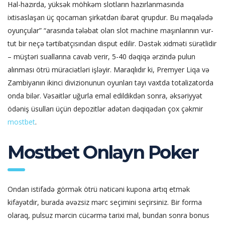
Hal-hazırda, yüksək möhkəm slotların hazırlanmasında
ixtisaslaşan üç qocaman şirkətdən ibarət qrupdur. Bu məqalədə
oyunçular” “arasında tələbat olan slot machine maşınlarının vur-
tut bir neçə tərtibatçısından disput edilir. Dəstək xidməti sürətlidir
– müştəri suallarına cavab verir, 5-40 dəqiqə ərzində pulun
alınması ötrü müraciətləri işləyir. Maraqlıdır ki, Premyer Liqa və
Zambiyanın ikinci divizionunun oyunları tayı vaxtda totalizatorda
onda bilər. Vəsaitlər uğurla emal edildikdən sonra, əksəriyyət
ödəniş üsulları üçün depozitlər adətən dəqiqədən çox çəkmir
mostbet
.
Mostbet Onlayn Poker
Ondan istifadə görmək ötrü nəticəni kupona artıq etmək
kifayətdir, burada əvəzsiz mərc seçimini seçirsiniz. Bir forma
olaraq, pulsuz mərcin cücərmə tarixi mal, bundan sonra bonus