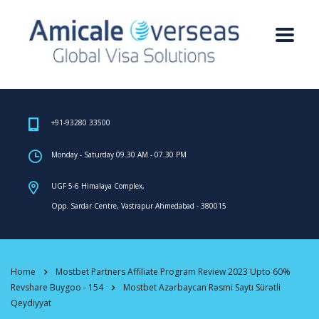
+91-93280 33500
Monday - Saturday 09.30 AM - 07.30 PM
UGF 5-6 Himalaya Complex,
Opp. Sardar Centre, Vastrapur Ahmedabad - 380015
Home
Mostbet Partners Affiliate Program Review 2023 Upto 60%
Revshare Buygoo - 154
Mostbet Azərbaycan Rəsmi Saytı Sürətli
Qeydiyyat