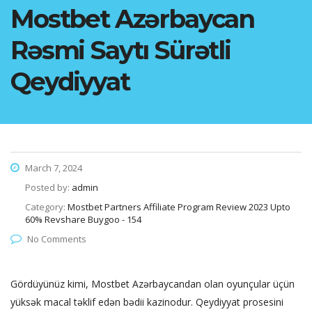
Mostbet Azərbaycan
Rəsmi Saytı Sürətli
Qeydiyyat
March 7, 2024
Posted by:
admin
Category:
Mostbet Partners Affiliate Program Review 2023 Upto
60% Revshare Buygoo - 154
No Comments
Gördüyünüz kimi, Mostbet Azərbaycandan olan oyunçular üçün
yüksək macal təklif edən bədii kazinodur. Qeydiyyat prosesini