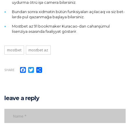
uydurma ötrü işə camera bilərsiniz.
Bundan sonra xidmətin bütün funksiyaları açılacaq və siz bet-
lərdə pul qazanmağa başlaya bilərsiniz.
Mostbet az 91 bookmaker Kuracao-dan cahanşümul
lisenziya əsasında fəaliyyət göstərir.
mostbet
mostbet az
Facebook
Twitter
Share
SHARE
leave a reply