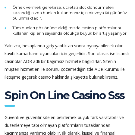
Örnek vermek gerekirse, ücretsiz slot döndürmeleri
kazandığınızda bunları kullanmanız için bir veya iki gününüz
bulunmaktadır.
Tüm bunları göz önüne aldığımızda casino platformlarını
kullanan kişilerin sayısında oldukça büyük bir artış yaşanıyor.
Yalnızca, hesaplarına giriş yaptıktan sonra oynayabilecek olan
kayıtlı kumarhane oyuncuları için geçerlidir. Son olarak ise lisanslı
casinolar ADR adlı bir bağımsız hizmete bağlıdırlar. Sitenin
müşteri hizmetleri ile sorunu çözemediğinizde ADR kurumu ile
iletişime geçerek casino hakkında şikayette bulunabilirsiniz.
Spin On Line Casino Sss
Güvenli ve güvenilir siteleri belirlemek büyük fark yaratabilir ve
düzenlemeye tabi olmayan platformların tuzaklarından
kaçınmanıza yardımcı olabilir. İlk olarak, kişisel ve finansal