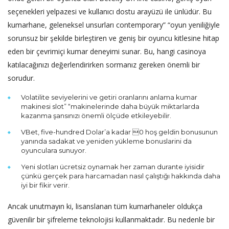
seçenekleri yelpazesi ve kullanıcı dostu arayüzü ile ünlüdür. Bu
kumarhane, geleneksel unsurları contemporary” “oyun yeniliğiyle
sorunsuz bir şekilde birleştiren ve geniş bir oyuncu kitlesine hitap
eden bir çevrimiçi kumar deneyimi sunar. Bu, hangi casinoya
katılacağınızı değerlendirirken sormanız gereken önemli bir
sorudur.
Volatilite seviyelerini ve getiri oranlarını anlama kumar
makinesi slot” “makinelerinde daha büyük miktarlarda
kazanma şansınızı önemli ölçüde etkileyebilir.
VBet, five-hundred Dolar’a kadar 0 hoş geldin bonusunun
yanında sadakat ve yeniden yükleme bonuslarini da
oyunculara sunuyor.
Yeni slotları ücretsiz oynamak her zaman durante iyisidir
çünkü gerçek para harcamadan nasıl çalıştığı hakkında daha
iyi bir fikir verir.
Ancak unutmayın ki, lisanslanan tüm kumarhaneler oldukça
güvenilir bir şifreleme teknolojisi kullanmaktadır. Bu nedenle bir