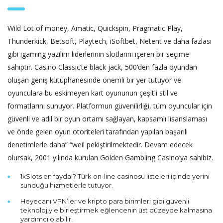
Wild Lot of money, Amatic, Quickspin, Pragmatic Play,
Thunderkick, Betsoft, Playtech, iSoftbet, Netent ve daha fazlası
gibi igaming yazılım liderlerinin slotlarını içeren bir seçime
sahiptir. Casino Classic’te black jack, 500’den fazla oyundan
oluşan geniş kütüphanesinde önemli bir yer tutuyor ve
oyunculara bu eskimeyen kart oyununun çeşitli stil ve
formatlarını sunuyor. Platformun güvenilirliği, tüm oyuncular için
güvenli ve adil bir oyun ortamı sağlayan, kapsamlı lisanslaması
ve önde gelen oyun otoriteleri tarafından yapılan başarılı
denetimlerle daha” “weil pekiştirilmektedir. Devam edecek
olursak, 2001 yılında kurulan Golden Gambling Casino’ya sahibiz.
1xSlots en faydal? Türk on-line casinosu listeleri içinde yerini
sunduğu hizmetlerle tutuyor.
Heyecanı VPN’ler ve kripto para birimleri gibi güvenli
teknolojiyle birleştirmek eğlencenin üst düzeyde kalmasına
yardımcı olabilir.