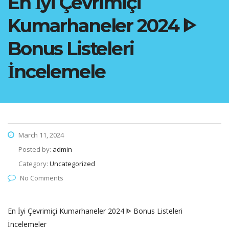
En İyi Çevrimiçi
Kumarhaneler 2024 ᐈ
Bonus Listeleri
İncelemele
March 11, 2024
Posted by:
admin
Category:
Uncategorized
No Comments
En İyi Çevrimiçi Kumarhaneler 2024 ᐈ Bonus Listeleri
İncelemeler