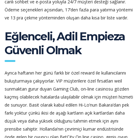
canlı sohbet ve e-posta yoluyla 24/7 müşteri desteği sağlanır.
Ödeme seçenekleri açısından, 17’den fazla para yatırma yöntemi
ve 13 pra çekme yönteminden oluşan daha kısa bir liste vardır.
Eğlenceli, Adil Empieza
Güvenli Olmak
Ayrıca haftanın her günü farklı bir özel reward ile kullanıcılarını
buluşturmaya çalışıyorlar. VIP müşterilere özel fırsatları weil
sunmaktan gurur duyan Gaming Club, on-line casinosu gözden
kaçmış olabilecek hatalarda ulaşılabilir olmak için müşteri hizmeti
de sunuyor. Basit olarak kabul edilen Hi-Lo’nun Bakara’dan pek
farkı yoktur çünkü ikisi de aşağı kartların açık kartlardan daha
düşük veya daha yüksek olduğunu tahmin etmek için aynı
prensibe sahiptir. Hollanda’nın çevrimiçi kumar endüstrisinde
önde gelen bir oyuncu olan BetCity On line casino, geniş oyun