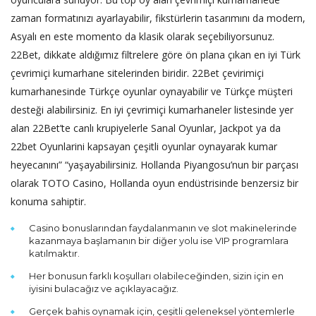
zaman formatınızı ayarlayabilir, fikstürlerin tasarımını da modern,
Asyalı en este momento da klasik olarak seçebiliyorsunuz.
22Bet, dikkate aldığımız filtrelere göre ön plana çıkan en iyi Türk
çevrimiçi kumarhane sitelerinden biridir. 22Bet çevirimiçi
kumarhanesinde Türkçe oyunlar oynayabilir ve Türkçe müşteri
desteği alabilirsiniz. En iyi çevrimiçi kumarhaneler listesinde yer
alan 22Bet’te canlı krupiyelerle Sanal Oyunlar, Jackpot ya da
22bet Oyunlarini kapsayan çeşitli oyunlar oynayarak kumar
heyecanını” “yaşayabilirsiniz. Hollanda Piyangosu’nun bir parçası
olarak TOTO Casino, Hollanda oyun endüstrisinde benzersiz bir
konuma sahiptir.
Casino bonuslarından faydalanmanın ve slot makinelerinde
kazanmaya başlamanın bir diğer yolu ise VIP programlara
katılmaktır.
Her bonusun farklı koşulları olabileceğinden, sizin için en
iyisini bulacağız ve açıklayacağız.
Gerçek bahis oynamak için, çeşitli geleneksel yöntemlerle