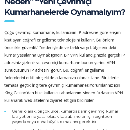
Neden” “Yeni Çevrimiçi
Kumarhanelerde Oynamalıyım?
Çoğu çevrimiçi kumarhane, kullanıcının IP adresine göre erişimi
kısıtlayan coğrafi engelleme teknolojisini kullanır. Bu önlem
öncelikle güvenlik” “nedeniyledir ve farklı yargı bölgelerindeki
kumar yasalarına uymak içindir. Bir VPN kullandığınızda gerçek IP
adresiniz gizlenir ve çevrimiçi kumarhane bunun yerine VPN
sunucusunun IP adresini görür. Bu, coğrafi engelleme
önlemlerini etkili bir şekilde atlamanıza olanak tanır. Bir liderle
temasa geçtik İngiltere çevrimiçi kumarhanesiYorumlarınız için
King Casino’dan bize kullanıcı tabanlarının ‘sinden fazlasının VPN
kullanarak web sitelerini ziyaret ettiğini bildirdiler.
Genel olarak, birçok ülke, kumarbazların çevrimiçi kumar
faaliyetlerine yasal olarak katılabilmeleri için eighteen
yaşında veya daha büyük olmalarını gerektirir.