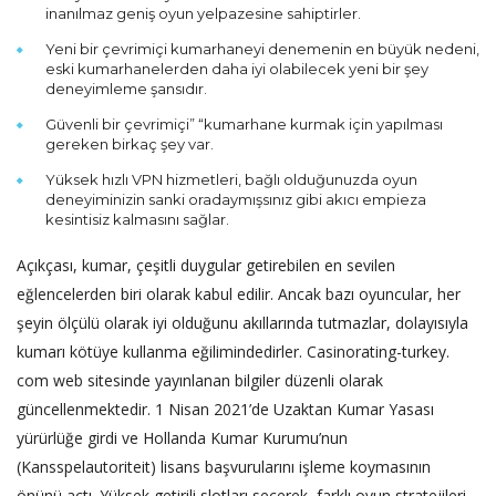
inanılmaz geniş oyun yelpazesine sahiptirler.
Yeni bir çevrimiçi kumarhaneyi denemenin en büyük nedeni,
eski kumarhanelerden daha iyi olabilecek yeni bir şey
deneyimleme şansıdır.
Güvenli bir çevrimiçi” “kumarhane kurmak için yapılması
gereken birkaç şey var.
Yüksek hızlı VPN hizmetleri, bağlı olduğunuzda oyun
deneyiminizin sanki oradaymışsınız gibi akıcı empieza
kesintisiz kalmasını sağlar.
Açıkçası, kumar, çeşitli duygular getirebilen en sevilen
eğlencelerden biri olarak kabul edilir. Ancak bazı oyuncular, her
şeyin ölçülü olarak iyi olduğunu akıllarında tutmazlar, dolayısıyla
kumarı kötüye kullanma eğilimindedirler. Casinorating-turkey.
com web sitesinde yayınlanan bilgiler düzenli olarak
güncellenmektedir. 1 Nisan 2021’de Uzaktan Kumar Yasası
yürürlüğe girdi ve Hollanda Kumar Kurumu’nun
(Kansspelautoriteit) lisans başvurularını işleme koymasının
önünü açtı. Yüksek getirili slotları seçerek, farklı oyun stratejileri