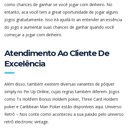
como chances de ganhar se você jogar com dinheiro. No
entanto, aca você tem a great oportunidade de jogar alguns
jogos gratuitamente. Isso irá ajudá-lo an entender an essência
do jogo e aumentar suas chances de ganhar quando você
começar a jogar com dinheiro.
Atendimento Ao Cliente De
Excelência
Além disso, também existem diversas variantes de pôquer
simply no Pin Up Online, cujas regras também diferem. Jogos
como Tx Hold’em Bonus Holdem poker, Three Card Holdem
poker e Caribbean Man Poker estão disponíveis aqui. Universo
Retrô – Nos conte como aconteceu a sua paixão pelo universo
retrô electronic vintage.