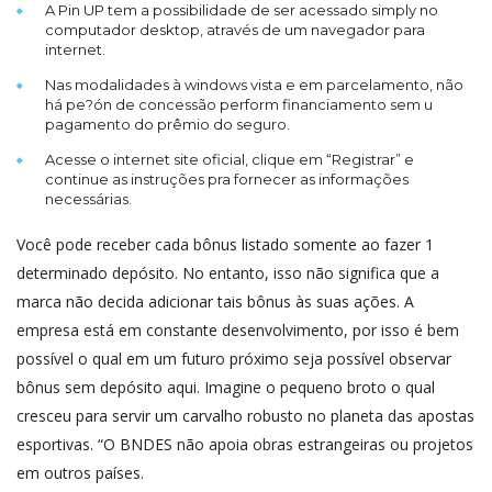
A Pin UP tem a possibilidade de ser acessado simply no
computador desktop, através de um navegador para
internet.
Nas modalidades à windows vista e em parcelamento, não
há pe?ón de concessão perform financiamento sem u
pagamento do prêmio do seguro.
Acesse o internet site oficial, clique em “Registrar” e
continue as instruções pra fornecer as informações
necessárias.
Você pode receber cada bônus listado somente ao fazer 1
determinado depósito. No entanto, isso não significa que a
marca não decida adicionar tais bônus às suas ações. A
empresa está em constante desenvolvimento, por isso é bem
possível o qual em um futuro próximo seja possível observar
bônus sem depósito aqui. Imagine o pequeno broto o qual
cresceu para servir um carvalho robusto no planeta das apostas
esportivas. “O BNDES não apoia obras estrangeiras ou projetos
em outros países.