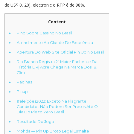
de US$ 0, 20), electronic o RTP é de 98%.
Content
Pino Sobre Cassino No Brasil
Atendimento Ao Cliente De Excelência
Abertura Do Web Site Oficial Pin Up No Brasil
Rio Branco Registra 2ª Maior Enchente Da
História E Rj Acre Chega Na Marca Dos 18,
75m
Páginas
Pinup
#eleições2022: Exceto Na Flagrante,
Candidatos Não Podem Ser Presos Até O
Dia Do Pleito Zero Brasil
Resultado Do Jogo
Mohda — Pin Up Broto Legal Esmalte