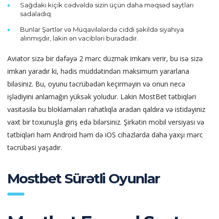
Sağdakı kiçik cədvəldə sizin üçün daha məqsəd saytları
sadaladıq.
Bunlar Şərtlər və Müqavilələrdə ciddi şəkildə siyahıya
alınmışdır, lakin ən vacibləri buradadır.
Aviator sizə bir dəfəyə 2 mərc düzmək imkanı verir, bu isə sizə
imkan yaradır ki, hədis müddətindən maksimum yararlana
biləsiniz. Bu, oyunu təcrübədən keçirməyin və onun necə
işlədiyini anlamağın yüksək yoludur. Lakin MostBet tətbiqləri
vasitəsilə bu bloklamaları rahatlıqla aradan qaldıra və istidəyiniz
vaxt bir toxunuşla giriş edə bilərsiniz. Şirkətin mobil versiyası və
tətbiqləri həm Android həm də iOS cihazlarda daha yaxşı mərc
təcrübəsi yaşadır.
Mostbet Sürətli Oyunlar