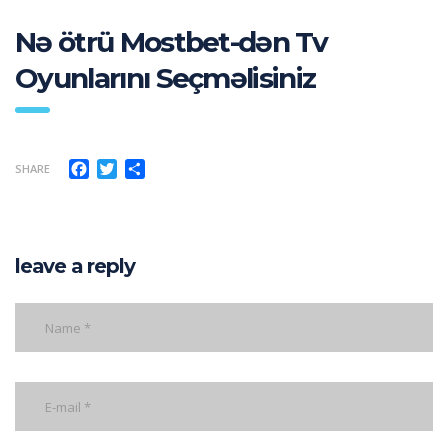
Nə ötrü Mostbet-dən Tv
Oyunlarını Seçməlisiniz
Facebook
Twitter
Share
SHARE
leave a reply