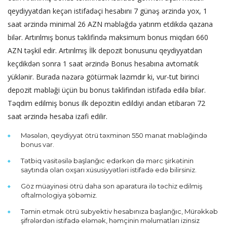
qeydiyyatdan keçən istifadəçi hesabını 7 günəş ərzində yox, 1
saat ərzində minimal 26 AZN məbləğdə yatırım etdikdə qazana
bilər. Artırılmış bonus təklifində maksimum bonus miqdarı 660
AZN təşkil edir. Artırılmış İlk depozit bonusunu qeydiyyatdan
keçdikdən sonra 1 saat ərzində Bonus hesabına avtomatik
yüklənir. Burada nəzərə götürmək lazımdır ki, vur-tut birinci
depozit məbləği üçün bu bonus təklifindən istifadə edilə bilər.
Təqdim edilmiş bonus ilk depozitin edildiyi andan etibarən 72
saat ərzində hesaba izafi edilir.
Məsələn, qeydiyyat ötrü təxminən 550 manat məbləğində
bonus var.
Tətbiq vasitəsilə başlanğıc edərkən də mərc şirkətinin
saytında olan oxşarı xüsusiyyətləri istifadə edə bilirsiniz.
Göz müayinəsi ötrü daha son aparatura ilə təchiz edilmiş
oftalmologiya şöbəmiz.
Təmin etmək ötrü subyektiv hesabınıza başlanğıc, Mürəkkəb
şifrələrdən istifadə eləmək, həmçinin məlumatları izinsiz