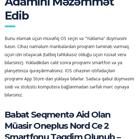
Adamını Məzəmmət
Edib
Bunu eləmək üçün müvafiq OS seçin və “Yükləmə” düyməsini
basın. Cihaz naməlum mənbələrdən proqram təminatı vurmaq
üçün izin istəyəcək (tətbiq təhlükəsiz olduğu üçün rüsxət verə
bilərsiniz). Yüklədikdən cəld sonra proqramı smartfon və ya
planşetinizə quraşdırmalısınız. IOS cihazının istifadəçiləri
proqramı App Store-dan yükləyə bilərlər. Sadəcə qəbul düyməsini
sıxıb və stolüstü kompüterə bağlanmadan sərfəli mərc oynaya
bilərsiniz.
Babat Seqmentə Aid Olan
Müasir Oneplus Nord Ce 2
Smartfonu Təqdim Olunub –