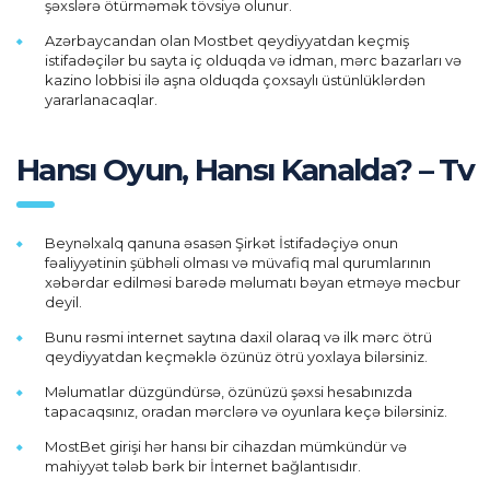
şəxslərə ötürməmək tövsiyə olunur.
Azərbaycandan olan Mostbet qeydiyyatdan keçmiş
istifadəçilər bu sayta iç olduqda və idman, mərc bazarları və
kazino lobbisi ilə aşna olduqda çoxsaylı üstünlüklərdən
yararlanacaqlar.
Hansı Oyun, Hansı Kanalda? – Tv
Beynəlxalq qanuna əsasən Şirkət İstifadəçiyə onun
fəaliyyətinin şübhəli olması və müvafiq mal qurumlarının
xəbərdar edilməsi barədə məlumatı bəyan etməyə məcbur
deyil.
Bunu rəsmi internet saytına daxil olaraq və ilk mərc ötrü
qeydiyyatdan keçməklə özünüz ötrü yoxlaya bilərsiniz.
Məlumatlar düzgündürsə, özünüzü şəxsi hesabınızda
tapacaqsınız, oradan mərclərə və oyunlara keçə bilərsiniz.
MostBet girişi hər hansı bir cihazdan mümkündür və
mahiyyət tələb bərk bir İnternet bağlantısıdır.