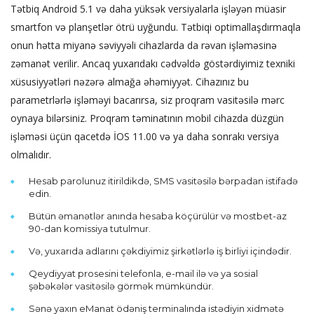
Tətbiq Android 5.1 və daha yüksək versiyalarla işləyən müasir
smartfon və planşetlər ötrü uyğundu. Tətbiqi optimallaşdırmaqla
onun hətta miyanə səviyyəli cihazlarda da rəvan işləməsinə
zəmanət verilir. Ancaq yuxarıdakı cədvəldə göstərdiyimiz texniki
xüsusiyyətləri nəzərə almağa əhəmiyyət. Cihazınız bu
parametrlərlə işləməyi bacarırsa, siz proqram vasitəsilə mərc
oynaya bilərsiniz. Proqram təminatının mobil cihazda düzgün
işləməsi üçün qacetdə İOS 11.00 və ya daha sonrakı versiya
olmalıdır.
Hesab parolunuz itirildikdə, SMS vasitəsilə bərpadan istifadə
edin.
Bütün əmanətlər anında hesaba köçürülür və mostbet-az
90-dan komissiya tutulmur.
Və, yuxarıda adlarını çəkdiyimiz şirkətlərlə iş birliyi içindədir.
Qeydiyyat prosesini telefonla, e-mail ilə və ya sosial
şəbəkələr vasitəsilə görmək mümkündür.
Sənə yaxın eManat ödəniş terminalında istədiyin xidmətə