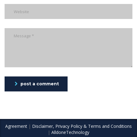
post a comment
Agreement
|
Disclaimer, Privacy Policy & Terms and Conditions
|
AlldoneTechnology