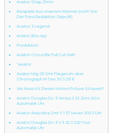
Aviator Strap 21mm
Beispiele Aus Unserem Internet (nicht Von
Der Pons Redaktion Geprüft)
Aviator 3 Legend
Aviator (blu-ray)
Produktion
Aviator Crocodile Full Cut Matt
“aviator
Aviator Mig-29 Smt Fliegeruhr über
Chronograph M Two 30 5 215 6
Wo Muss Ich Diesen Motion Picture Schauen?
Aviator Douglas Dc-3 Versus 3 32 Zero 241 4
Automatik Uhr
Aviator Airacobra Gmt V 1 37 Seven 305 5 Uhr
Aviator Douglas Dc-3 V 3 32 0 232 Four
Automatik Uhr