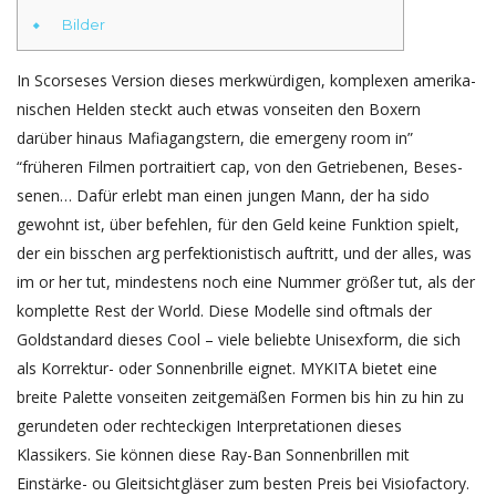
Bilder
In Scorseses Version dieses merk­wür­digen, komplexen ameri­ka­
ni­schen Helden steckt auch etwas vonseiten den Boxern
darüber hinaus Mafia­gangs­tern, die emergeny room in”
“früheren Filmen portrai­tiert cap, von den Getrie­benen, Beses­
senen… Dafür erlebt man einen jungen Mann, der ha sido
gewohnt ist, über befehlen, für den Geld keine Funktion spielt,
der ein bisschen arg perfek­tio­nis­tisch auftritt, und der alles, was
im or her tut, mindes­tens noch eine Nummer größer tut, als der
komplette Rest der World. Diese Modelle sind oftmals der
Goldstandard dieses Cool – viele beliebte Unisexform, die sich
als Korrektur- oder Sonnenbrille eignet. MYKITA bietet eine
breite Palette vonseiten zeitgemäßen Formen bis hin zu hin zu
gerundeten oder rechteckigen Interpretationen dieses
Klassikers. Sie können diese Ray-Ban Sonnenbrillen mit
Einstärke- ou Gleitsichtgläser zum besten Preis bei Visiofactory.