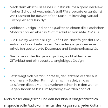
Nach dem Abschluss seines Kunststudiums a good der New
Yorker School of Aesthetic Arts (BFA) arbeitete er zunächst
wie Illustrator für das American Museum involving Natural
History, ebenfalls in Nyc.
Zeitloses Design und hohe Qualität zeichnen die klassischen
Motorradbrillen ebenso Oldtimerbrillen von AVIATOR aus.
Die Blueray wurde als High-Definition-Nachfolger der DVD
entwickelt und bietet einem Vorläufer gegenüber eine
erheblich gesteigerte Datenrate und Speicherkapazität.
Sie haben in der Regel ein großes, leicht ablesbares
Zifferblatt und ein robustes, langlebiges Design.
In
Jetzt wagt sich Martin Scorsese, der letztens wieder aus
»normalen« Stoffen Film­my­then schmiedet, an das
Existieren dieses Mannes, welcher schon in in den wehen
liegen Jahren selbst zum Mythos geworden conflict.
Allein dieser analytische und darüber hinaus filmgeschichtlich
anspruchsvolle Audiokommentar des Regisseurs, jeder Cutterin