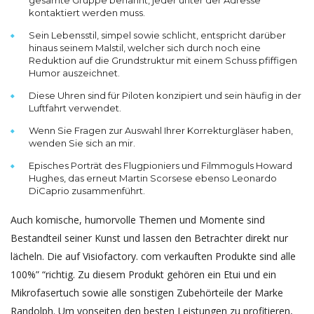
kontaktiert werden muss.
Sein Lebensstil, simpel sowie schlicht, entspricht darüber
hinaus seinem Malstil, welcher sich durch noch eine
Reduktion auf die Grundstruktur mit einem Schuss pfiffigen
Humor auszeichnet.
Diese Uhren sind für Piloten konzipiert und sein häufig in der
Luftfahrt verwendet.
Wenn Sie Fragen zur Auswahl Ihrer Korrekturgläser haben,
wenden Sie sich an mir.
Episches Porträt des Flugpioniers und Filmmoguls Howard
Hughes, das erneut Martin Scorsese ebenso Leonardo
DiCaprio zusammenführt.
Auch komische, humorvolle Themen und Momente sind
Bestandteil seiner Kunst und lassen den Betrachter direkt nur
lächeln. Die auf Visiofactory. com verkauften Produkte sind alle
100%” “richtig. Zu diesem Produkt gehören ein Etui und ein
Mikrofasertuch sowie alle sonstigen Zubehörteile der Marke
Randolph. Um vonseiten den besten Leistungen zu profitieren,