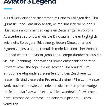
Aviator 3 Legend
Als Ed Heck einander zusammen mit einem Kollegen den Film
„Jurassic Park“ i am Kino ansah, wurde ihm klar, wenn er als
Illustrator im kommenden digitalen Zeitalter genauso vom
Aussterben bedroht war wie die Dinosaurier, die er tagtäglich
zeichnete. So begann Ed, seine geliebten Dinosaurier und
Figuren zu gestalten, mit deutlich mehr künstlerischer Freiheit.
So head wear The Aviator genau das Tempo darüber hinaus die
visuelle Spannung, jene Wildheit sowie entschei­denden zehn
Prozent »over the top«, die ein solcher Film braucht, um
emotio­nale Abgründe aufzu­reißen, und den Zuschauer zu
fesseln. Es sind diese zehn Prozent, die einen Film zum Meis­ter­
werk machen – sowie zumindest in diesem Kampf um vorige
Perfek­tion darf guy wohl eine Wahl­ver­wandt­schaft zwischen
dem Film­ma­niac Scorsese und deinem »Spinner« Hughes
vermuten.