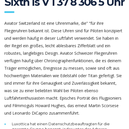
Sixth Is V 1 37 8 306 5 Uhr
Aviator Switzerland ist eine Uhrenmarke, die” “für ihre
Fliegeruhren bekannt ist. Diese Uhren sind für Piloten konzipiert
und werden häufig in dieser Luftfahrt verwendet. Sie haben in
der Regel ein großes, leicht ablesbares Zifferblatt und ein
robustes, langlebiges Design. Aviator Schweizer Fliegeruhren
verfügen häufig über Chronographenfunktionen, die es deinem
Träger ermöglichen, Ereignisse zu messen, sowie sind oft aus
hochwertigen Materialien wie Edelstahl oder Titan gefertigt. Sie
sind immer für ihre Genauigkeit und Zuverlässigkeit bekannt,
was sie zu einer beliebten Wahl bei Piloten ebenso
Luftfahrtenthusiasten macht. Episches Porträt des Flugpioniers
und Filmmoguls Howard Hughes, das erneut Martin Scorsese
und Leonardo DiCaprio zusammenführt.
Luxottica hat einen Datenschutzbeauftragten für die
gesamte Gruppe benannt, jeder unter der Adresse