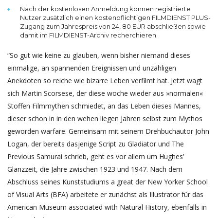
Nach der kostenlosen Anmeldung können registrierte
Nutzer zusätzlich einen kostenpflichtigen FILMDIENST PLUS-
Zugang zum Jahrespreis von 24, 80 EUR abschließen sowie
damit im FILMDIENST-Archiv recherchieren.
“So gut wie keine zu glauben, wenn bisher niemand dieses
einmalige, an span­nenden Ereig­nissen und unzäh­ligen
Anekdoten so reiche wie bizarre Leben verfilmt hat. Jetzt wagt
sich Martin Scorsese, der diese woche wieder aus »normalen«
Stoffen Film­my­then schmiedet, an das Leben dieses Mannes,
dieser schon in in den wehen liegen Jahren selbst zum Mythos
geworden warfare. Gemeinsam mit seinem Dreh­buch­autor John
Logan, der bereits dasjenige Script zu Gladiator und The
Previous Samurai schrieb, geht es vor allem um Hughes’
Glanzzeit, die Jahre zwischen 1923 und 1947. Nach dem
Abschluss seines Kunststudiums a great der New Yorker School
of Visual Arts (BFA) arbeitete er zunächst als Illustrator für das
American Museum associated with Natural History, ebenfalls in