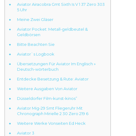
Aviator Airacobra Gmt Sixth Is V 1 37 Zero 303
5 Uhr
Meine Zwei Gläser
Aviator Pocket: Metall-geldbeutel &
Geldbörsen
Bitte Beachten Sie
Aviator`s Logbook
Übersetzungen Für Aviator Im Englisch »
Deutsch-wörterbuch
Entdecke Besetzung & Rute: Aviator
Weitere Ausgaben Von Aviator
Düsseldorfer Film-kunst-kinos”
Aviator Mig-29 Smt Fliegeruhr Mit
Chronograph Mirielle 2 30 Zero 219 6
Weitere Werke Vonseiten Ed Heck
Aviator 3