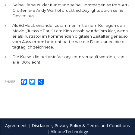
Seine Liebe zu der Kunst und seine Hommagen an Pop-Art-
Größen wie Andy Warhol drückt Ed Daylights durch seine
Device aus.
Als Ed Heck einander zusammen mit einem Kollegen den
Movie „Jurassic Park“ i am Kino ansah, wurde ihm klar, wenn
er als Illustrator im kommenden digitalen Zeitalter genauso
vom Aussterben bedroht battle wie die Dinosaurier, die er
tagtäglich zeichnete.
Die Kurse, die bei Visiofactory. com verkauft werden, sind
alle 100% echt.
Facebook
Twitter
Share
SHARE
Agreement
|
Disclaimer, Privacy Policy & Terms and Conditions
|
AlldoneTechnology