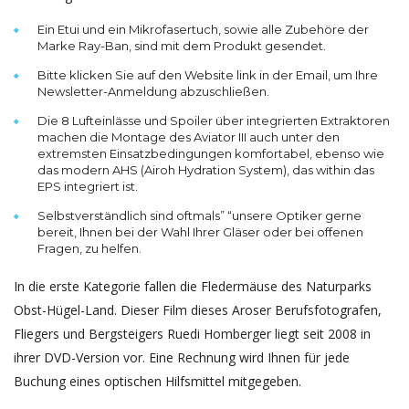
Ein Etui und ein Mikrofasertuch, sowie alle Zubehöre der
Marke Ray-Ban, sind mit dem Produkt gesendet.
Bitte klicken Sie auf den Website link in der Email, um Ihre
Newsletter-Anmeldung abzuschließen.
Die 8 Lufteinlässe und Spoiler über integrierten Extraktoren
machen die Montage des Aviator III auch unter den
extremsten Einsatzbedingungen komfortabel, ebenso wie
das modern AHS (Airoh Hydration System), das within das
EPS integriert ist.
Selbstverständlich sind oftmals” “unsere Optiker gerne
bereit, Ihnen bei der Wahl Ihrer Gläser oder bei offenen
Fragen, zu helfen.
In die erste Kategorie fallen die Fledermäuse des Naturparks
Obst-Hügel-Land. Dieser Film dieses Aroser Berufsfotografen,
Fliegers und Bergsteigers Ruedi Homberger liegt seit 2008 in
ihrer DVD-Version vor. Eine Rechnung wird Ihnen für jede
Buchung eines optischen Hilfsmittel mitgegeben.