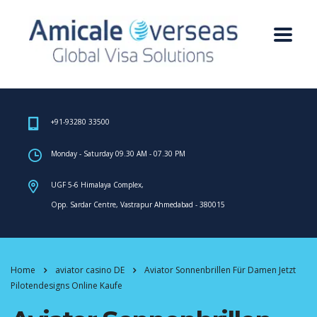
+91-93280 33500
Monday - Saturday 09.30 AM - 07.30 PM
UGF 5-6 Himalaya Complex,
Opp. Sardar Centre, Vastrapur Ahmedabad - 380015
Home
aviator casino DE
Aviator Sonnenbrillen Für Damen Jetzt
Pilotendesigns Online Kaufe