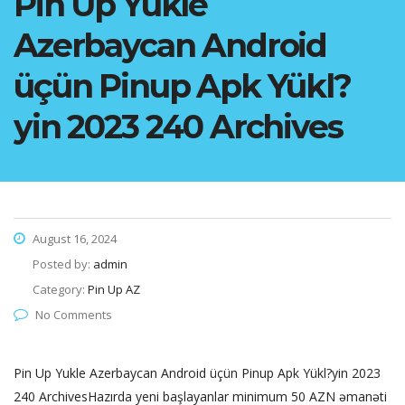
Pin Up Yukle
Azerbaycan Android
üçün Pinup Apk Yükl?
yin 2023 240 Archives
August 16, 2024
Posted by:
admin
Category:
Pin Up AZ
No Comments
Pin Up Yukle Azerbaycan Android üçün Pinup Apk Yükl?yin 2023
240 Archives
Hazırda yeni başlayanlar minimum 50 AZN əmanəti