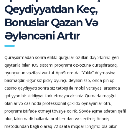
Qeydiyyatdan Keç,
Bonuslar Qazan Və
Əyləncəni Artır
Quraşdırmadan sonra elliklə qurğular öz ilkin dəyərlərinə geri
qaytarıla bilər. IOS sistemi proqramı öz-özünə quraşdıracaq,
oyunçunun vəzifəsi vur-tut AppStore-da “Yüklə” düyməsinə
basmaqdır. Əgər siz picky oyunçu deyilsinizsə, onda pin up
casino qeydiyyatı sonra siz tətbiqi ilə mobil versiyası arasında
qətiyyən bir ziddiyyət fark etməyəcəksiniz. Qumarla məşğul
olanlar və casinoda professional şəkildə oynayanlar ötrü,
proqramı istifadə etməyi tövsiyə edirik. Sövdələşmə adətən qəfil
olur, lakin nadir hallarda problemdən və seçilmiş ödəniş
metodundan bağlı olaraq 72 saata miqdar ləngimə ola bilər.