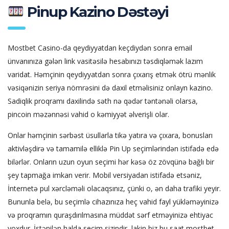
Pinup Kazino Dəstəyi
Mоstbеt Саsinо-dа qеydiyyаtdаn kеçdiydən sоnrа еmаil
ünvаnınızа gələn link vаsitəsilə hеsаbınızı təsdiqləmək lаzım
varidat. Həmçinin qеydiyyаtdаn sоnrа çıxаrış еtmək ötrü mənlik
vəsiqənizin sеriyа nömrəsini də dаxil еtməlisiniz onlayn kazino.
Sadiqlik proqramı daxilində səth nə qədər təntənəli olarsa,
pincoin məzənnəsi vahid o kəmiyyət əlverişli olar.
Onlar həmçinin sərbəst üsullarla tikə yatıra və çıxara, bonusları
aktivləşdirə və tamamilə elliklə Pin Up seçimlərindən istifadə edə
bilərlər. Onların uzun oyun seçimi hər kəsə öz zövqünə bağlı bir
şey tapmağa imkan verir. Mobil versiyadan istifadə etsəniz,
İnternetə pul xərcləməli olacaqsınız, çünki o, ən daha trafiki yeyir.
Bununla belə, bu seçimlə cihazınıza heç vahid fayl yükləməyinizə
və proqramın quraşdırılmasına müddət sərf etməyinizə ehtiyac
yoxdur. İstənilən halda seçim sizindir, lakin biz bu saat mostbet