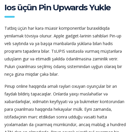
Ios üçün Pin Upwards Yukle
Tətbiq üçün hər kərə müasir komponentlər buraxıldıqda
yeniləmək tövsiyə olunur. Apple gadget-lərinin sahibləri Pin-up
veb saytında və ya başqa mənbələrdə yüklənə bilən hədis
proqramı tapadera bilər. TsUPIS vasitəsilə vurmaq müştərilərə
uduşların gur və etimadli şəkildə ödənilməsinə zaminlik verir.
Pulun çıxarılması seçilmiş ödəniş sistemindən uyğun olaraq bir
neçə günə miqdar çəkə bilər.
Pinup online haqqında əməli rəyləri oxuyan oyunçular bir ən
faydalı bildiriş tapacaqlar. Onlarda yaxşı məsləhətlər və
xəbərdarlıqlar, xidmətin keyfiyyəti və ya bukmeker kontorundan
para çıxarılması haqqında hekayələr mülk. Eyni zamanda,
istifadəçinin mərc etdikdən sonra udduğu vəsaiti hətta
yoxlamadan da çıxarmaq mümkündür, ancaq məbləğ a hundred