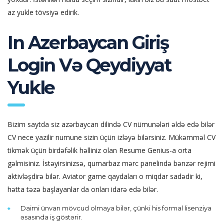
az yukle tövsiyə edirik.
In Azerbaycan Giriş
Login Və Qeydiyyat
Yukle
Bizim saytda siz azərbaycan dilində CV nümunələri əldə edə bilər
CV nece yazilir numune sizin üçün izləyə bilərsiniz. Mükəmməl CV
tikmək üçün birdəfəlik həlliniz olan Resume Genius-a orta
gəlmisiniz. İstəyirsinizsə, qumarbaz mərc panelində bənzər rejimi
aktivləşdirə bilər. Aviator game qaydaları o miqdar sadədir ki,
hətta təzə başlayanlar da onları idarə edə bilər.
Daimi ünvan mövcud olmaya bilər, çünki his formal lisenziya
əsasında iş göstərir.