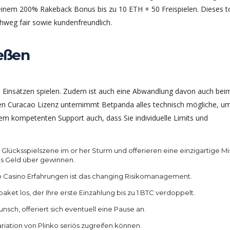
inem 200% Rakeback Bonus bis zu 10 ETH + 50 Freispielen. Dieses t
hweg fair sowie kundenfreundlich.
ießen
len Einsätzen spielen. Zudem ist auch eine Abwandlung davon auch bei
igen Curacao Lizenz unternimmt Betpanda alles technisch mögliche, um
em kompetenten Support auch, dass Sie individuelle Limits und
 Glücksspielszene im or her Sturm und offerieren eine einzigartige M
tes Geld über gewinnen.
o Casino Erfahrungen ist das changing Risikomanagement.
t los, der Ihre erste Einzahlung bis zu 1 BTC verdoppelt.
sch, offeriert sich eventuell eine Pause an.
ariation von Plinko seriös zugreifen können.