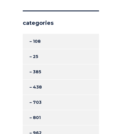
categories
– 108
– 25
– 385
– 438
– 703
– 801
– 962