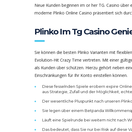
Neue Kunden beginnen im or her TG. Casino über e
moderne Plinko Online Casino präsentiert sich durc
Plinko Im Tg Casino Gen
Sie können die besten Plinko Varianten mit flexib
Evolution-Hit Crazy Time vertreten. Mit einer gült
als Kunden über schützen. Hierzu gehört neben ein
Einschränkungen für Ihr Konto einstellen können.
Diese fesselnden Spiele erobern expire Online
aus Strategie, Zufall und der Möglichkeit, ech
Der wesentliche Pluspunkt nach unseren Plink
Sie legen über einem Betpanda Willkommenspake
Läuft eine Spielrunde bei weitem nicht nach Wun
Das bedeutet, dass Sie nur bei Risk auf diese V