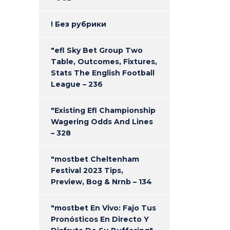
! Без рубрики
"efl Sky Bet Group Two
Table, Outcomes, Fixtures,
Stats The English Football
League – 236
"Existing Efl Championship
Wagering Odds And Lines
– 328
"mostbet Cheltenham
Festival 2023 Tips,
Preview, Bog & Nrnb – 134
"mostbet En Vivo: Fajo Tus
Pronósticos En Directo Y