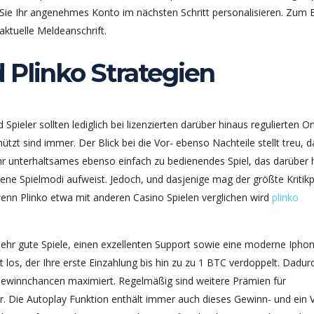
ie Ihr angenehmes Konto im nächsten Schritt personalisieren. Zum B
aktuelle Meldeanschrift.
 Plinko Strategien
 Spieler sollten lediglich bei lizenzierten darüber hinaus regulierten On
ützt sind immer. Der Blick bei die Vor- ebenso Nachteile stellt treu, d
sehr unterhaltsames ebenso einfach zu bedienendes Spiel, das darüber 
ne Spielmodi aufweist. Jedoch, und dasjenige mag der größte Kritik
, wenn Plinko etwa mit anderen Casino Spielen verglichen wird
plinko
ehr gute Spiele, einen exzellenten Support sowie eine moderne Iphon
os, der Ihre erste Einzahlung bis hin zu zu 1 BTC verdoppelt. Dadur
Gewinnchancen maximiert. Regelmäßig sind weitere Prämien für
 Die Autoplay Funktion enthält immer auch dieses Gewinn- und ein V