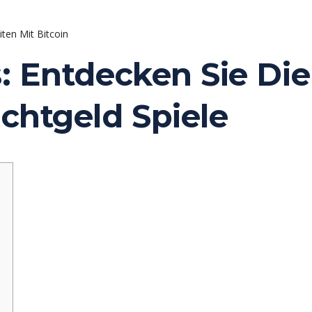
ten Mit Bitcoin
: Entdecken Sie Die
chtgeld Spiele