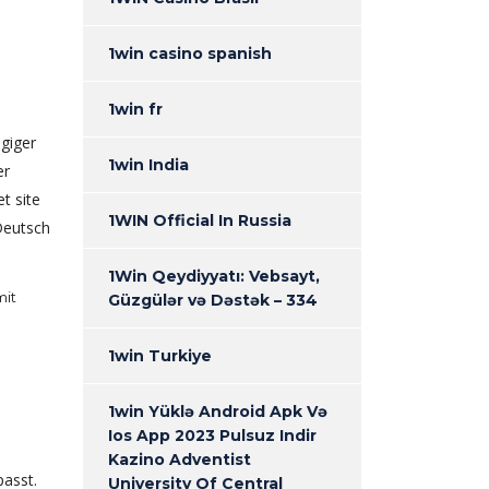
1win casino spanish
1win fr
giger
1win India
er
t site
1WIN Official In Russia
 Deutsch
1Win Qeydiyyatı: Vebsayt,
mit
Güzgülər və Dəstək – 334
1win Turkiye
1win Yüklə Android Apk Və
Ios App 2023 Pulsuz Indir
Kazino Adventist
passt.
University Of Central