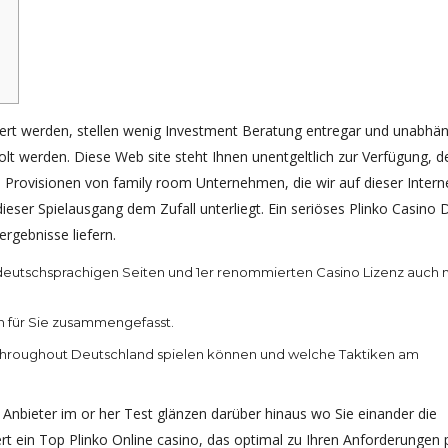
ert werden, stellen wenig Investment Beratung entregar und unabhän
olt werden. Diese Web site steht Ihnen unentgeltlich zur Verfügung, d
rovisionen von family room Unternehmen, die wir auf dieser Interne
 dieser Spielausgang dem Zufall unterliegt. Ein seriöses Plinko Casino
ergebnisse liefern.
it deutschsprachigen Seiten und 1er renommierten Casino Lizenz auch 
en für Sie zusammengefasst.
nko throughout Deutschland spielen können und welche Taktiken am
e Anbieter im or her Test glänzen darüber hinaus wo Sie einander die
iert ein Top Plinko Online casino, das optimal zu Ihren Anforderungen 