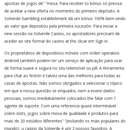
apostas de jogos de” “mesa. Para receber to bónus só precisa
de aceitar a new oferta no momento do primeiro depósito. A
Solverde Gambling establishment dá um bónus 100% bem-vindo
ao valor que depositou pela primeira sucesión. Para iniciar a
new sessão na Solverde Casino, os apostadores precisam de
aceder ao site formal do casino at the clicar em Sign in.
Os proprietários de dispositivos móveis com orden operativo
Android também podem ter um serviço de aplicação para usar
de forma suave e segura no seu telemóvel ou pill. A ferramenta
para chat ao festón é talvez uma das melhores para todas as
casas de apostas. Não somos obrigados a selecionar o tópico
em que a nossa questão se enquadra, nem a inserir dados
pessoais; somos imediatamente colocados the falar com 1
agente de suporte. Com uma referencia quase interminável
sobre slots, jogos sobre mesa de qualidade e produtos para
mais de 20 estúdios diferentes” “(incluindo os mais populares do
mundo), u casino da Solverde é um 2 nossos favoritos. A