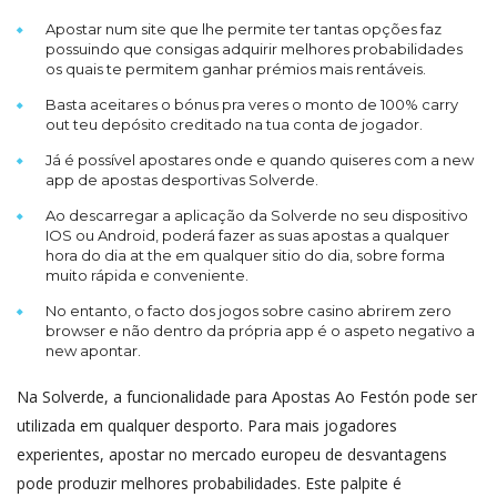
Apostar num site que lhe permite ter tantas opções faz
possuindo que consigas adquirir melhores probabilidades
os quais te permitem ganhar prémios mais rentáveis.
Basta aceitares o bónus pra veres o monto de 100% carry
out teu depósito creditado na tua conta de jogador.
Já é possível apostares onde e quando quiseres com a new
app de apostas desportivas Solverde.
Ao descarregar a aplicação da Solverde no seu dispositivo
IOS ou Android, poderá fazer as suas apostas a qualquer
hora do dia at the em qualquer sitio do dia, sobre forma
muito rápida e conveniente.
No entanto, o facto dos jogos sobre casino abrirem zero
browser e não dentro da própria app é o aspeto negativo a
new apontar.
Na Solverde, a funcionalidade para Apostas Ao Festón pode ser
utilizada em qualquer desporto. Para mais jogadores
experientes, apostar no mercado europeu de desvantagens
pode produzir melhores probabilidades. Este palpite é