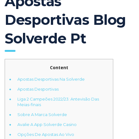
Apostas
Desportivas Blog
Solverde Pt
Content
Apostas Desportivas Na Solverde
Apostas Desportivas
Liga 2 Campeões 2022/23: Antevisão Das
Meias-finais
Sobre A Marca Solverde
Avalie A App Solverde Casino
Opções De Apostas Ao Vivo