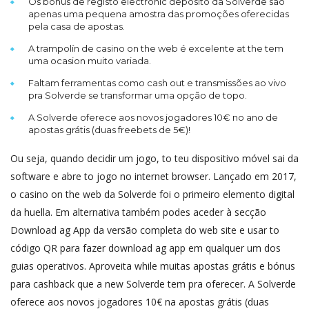
Os bónus de registo electronic depósito da Solverde são
apenas uma pequena amostra das promoções oferecidas
pela casa de apostas.
A trampolín de casino on the web é excelente at the tem
uma ocasion muito variada.
Faltam ferramentas como cash out e transmissões ao vivo
pra Solverde se transformar uma opção de topo.
A Solverde oferece aos novos jogadores 10€ no ano de
apostas grátis (duas freebets de 5€)!
Ou seja, quando decidir um jogo, to teu dispositivo móvel sai da
software e abre to jogo no internet browser. Lançado em 2017,
o casino on the web da Solverde foi o primeiro elemento digital
da huella. Em alternativa também podes aceder à secção
Download ag App da versão completa do web site e usar to
código QR para fazer download ag app em qualquer um dos
guias operativos. Aproveita while muitas apostas grátis e bónus
para cashback que a new Solverde tem pra oferecer. A Solverde
oferece aos novos jogadores 10€ na apostas grátis (duas