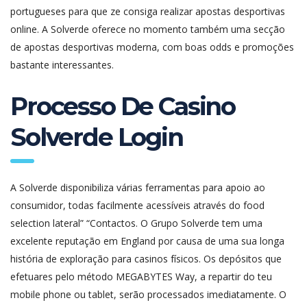
portugueses para que ze consiga realizar apostas desportivas
online. A Solverde oferece no momento também uma secção
de apostas desportivas moderna, com boas odds e promoções
bastante interessantes.
Processo De Casino
Solverde Login
A Solverde disponibiliza várias ferramentas para apoio ao
consumidor, todas facilmente acessíveis através do food
selection lateral” “Contactos. O Grupo Solverde tem uma
excelente reputação em England por causa de uma sua longa
história de exploração para casinos físicos. Os depósitos que
efetuares pelo método MEGABYTES Way, a repartir do teu
mobile phone ou tablet, serão processados imediatamente. O