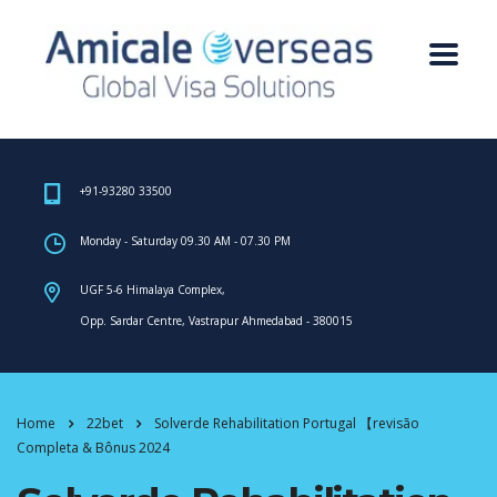
+91-93280 33500
Monday - Saturday 09.30 AM - 07.30 PM
UGF 5-6 Himalaya Complex,
Opp. Sardar Centre, Vastrapur Ahmedabad - 380015
Home
22bet
Solverde Rehabilitation Portugal 【revisão
Completa & Bônus 2024