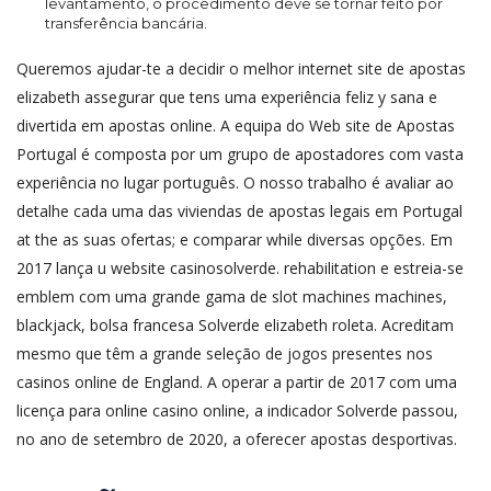
levantamento, o procedimento deve se tornar feito por
transferência bancária.
Queremos ajudar-te a decidir o melhor internet site de apostas
elizabeth assegurar que tens uma experiência feliz y sana e
divertida em apostas online. A equipa do Web site de Apostas
Portugal é composta por um grupo de apostadores com vasta
experiência no lugar português. O nosso trabalho é avaliar ao
detalhe cada uma das viviendas de apostas legais em Portugal
at the as suas ofertas; e comparar while diversas opções. Em
2017 lança u website casinosolverde. rehabilitation e estreia-se
emblem com uma grande gama de slot machines machines,
blackjack, bolsa francesa Solverde elizabeth roleta. Acreditam
mesmo que têm a grande seleção de jogos presentes nos
casinos online de England. A operar a partir de 2017 com uma
licença para online casino online, a indicador Solverde passou,
no ano de setembro de 2020, a oferecer apostas desportivas.