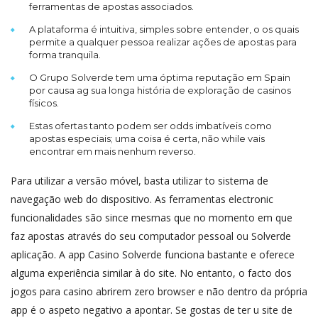
ferramentas de apostas associados.
A plataforma é intuitiva, simples sobre entender, o os quais
permite a qualquer pessoa realizar ações de apostas para
forma tranquila.
O Grupo Solverde tem uma óptima reputação em Spain
por causa ag sua longa história de exploração de casinos
físicos.
Estas ofertas tanto podem ser odds imbatíveis como
apostas especiais; uma coisa é certa, não while vais
encontrar em mais nenhum reverso.
Para utilizar a versão móvel, basta utilizar to sistema de
navegação web do dispositivo. As ferramentas electronic
funcionalidades são since mesmas que no momento em que
faz apostas através do seu computador pessoal ou Solverde
aplicação. A app Casino Solverde funciona bastante e oferece
alguma experiência similar à do site. No entanto, o facto dos
jogos para casino abrirem zero browser e não dentro da própria
app é o aspeto negativo a apontar. Se gostas de ter u site de