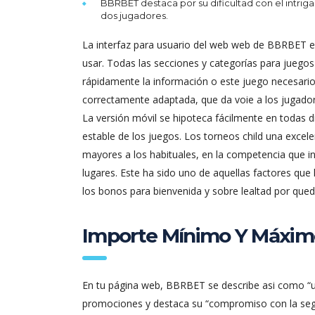
BBRBET destaca por su dificultad con el intri
dos jugadores.
La interfaz para usuario del web web de BBRBET e
usar. Todas las secciones y categorías para juegos 
rápidamente la información o este juego necesario
correctamente adaptada, que da voie a los jugador
La versión móvil se hipoteca fácilmente en todas 
estable de los juegos. Los torneos child una excel
mayores a los habituales, en la competencia que i
lugares. Este ha sido uno de aquellas factores qu
los bonos para bienvenida y sobre lealtad por qu
Importe Mínimo Y Máxim
En tu página web, BBRBET se describe asi como “un
promociones y destaca su “compromiso con la segur