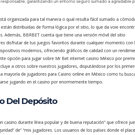
ga responsable, garantizando un entorno seguro sumado a agradable p
stá organizada para tal manera o qual resulta fácil sumado a cómod
están distribuidas de forma lógica por el sitio, lo que da voie encontr
s. Además, BBRBET cuenta que tiene una versión móvil del sitio
es disfrutar de tus juegos favoritos durante cualquier momento con l
dispositivos modernos, ofreciendo gráficos de calidad con un rendimi
ente opción para jugar sobre Mr Bet internet casino México por prem
ncluye a otros sobre nuestros jugadores, disputándose por los prime
e la mayoría de jugadores para Casino online en México como tu busca
edarse jugando en el casino por enormemente tiempo.
o Del Depósito
 casino durante línea popular y de buena reputación” que ofrece ju
idad” de” “mis jugadores. Los usuarios de los países donde el place