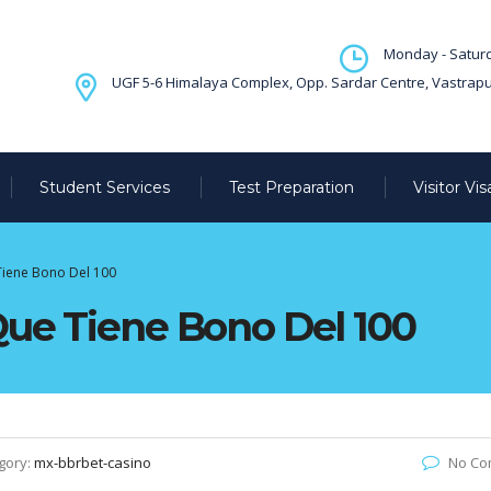
Monday - Saturd
UGF 5-6 Himalaya Complex, Opp. Sardar Centre, Vastrap
Student Services
Test Preparation
Visitor Vis
Tiene Bono Del 100
Que Tiene Bono Del 100
gory:
mx-bbrbet-casino
No Co