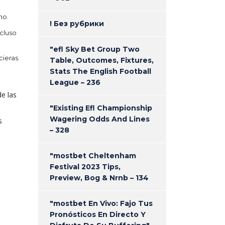
no.
! Без рубрики
ncluso
"efl Sky Bet Group Two
cieras.
Table, Outcomes, Fixtures,
Stats The English Football
League – 236
e las
"Existing Efl Championship
Wagering Odds And Lines
s
– 328
"mostbet Cheltenham
Festival 2023 Tips,
Preview, Bog & Nrnb – 134
"mostbet En Vivo: Fajo Tus
Pronósticos En Directo Y