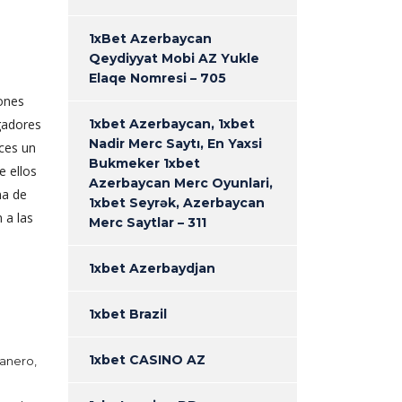
1xBet Azerbaycan
Qeydiyyat Mobi AZ Yukle
Elaqe Nomresi – 705
iones
gadores
1xbet Azerbaycan, 1xbet
Nadir Merc Saytı, En Yaxsi
ices un
Bukmeker 1xbet
e ellos
Azerbaycan Merc Oyunlari,
ma de
1xbet Seyrək, Azerbaycan
 a las
Merc Saytlar – 311
1xbet Azerbaydjan
1xbet Brazil
1xbet CASINO AZ
banero,