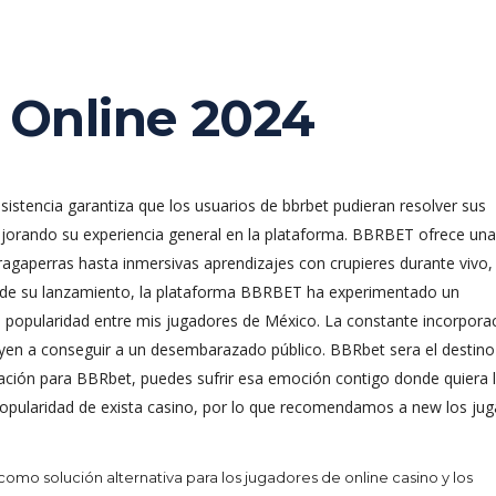
 Online 2024
istencia garantiza que los usuarios de bbrbet pudieran resolver sus
ejorando su experiencia general en la plataforma. BBRBET ofrece una
agaperras hasta inmersivas aprendizajes con crupieres durante vivo,
sde su lanzamiento, la plataforma BBRBET ha experimentado un
popularidad entre mis jugadores de México. La constante incorpora
uyen a conseguir a un desembarazado público. BBRbet sera el destino
licación para BBRbet, puedes sufrir esa emoción contigo donde quiera l
 popularidad de exista casino, por lo que recomendamos a new los ju
mo solución alternativa para los jugadores de online casino y los