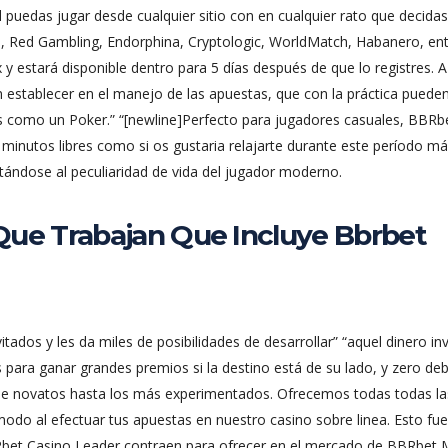
 puedas jugar desde cualquier sitio con en cualquier rato que decidas
n, Red Gambling, Endorphina, Cryptologic, WorldMatch, Habanero, en
y estará disponible dentro para 5 días después de que lo registres. A
n establecer en el manejo de las apuestas, que con la práctica puede
os como un Poker.” “[newline]Perfecto para jugadores casuales, BBRb
os minutos libres como si os gustaria relajarte durante este período m
ándose al peculiaridad de vida del jugador moderno.
ue Trabajan Que Incluye Bbrbet
tados y les da miles de posibilidades de desarrollar” “aquel dinero in
para ganar grandes premios si la destino está de su lado, y zero de
de novatos hasta los más experimentados. Ofrecemos todas todas la
do al efectuar tus apuestas en nuestro casino sobre linea. Esto fue
BRbet Casino Leader contraen para ofrecer en el mercado de BBRbet 