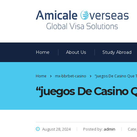
Home
About Us
Study Abroad
Home
mx-bbrbet-casino
“juegos De Casino Que 
“juegos De Casino 
August 28, 2024
Posted by:
admin
Cate