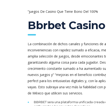
“juegos De Casino Que Tiene Bono Del 100%
Bbrbet Casino
La combinación de dichos canales y funciones de as
inconveniencias con rapidez sumado a eficacia, m
amplia selección de juegos, desde emocionantes tr
garantizando alguma coisa para cada jugador. De
crecimiento constante sumado a ha aumentado su 
nuevos juegos y” “mejoras en el beneficio contrib
perfect para los entusiastas digitales y, con la ap
vayas. Esto subraya una vez más la fiabilidad con
de México que utilicen sus servicios.
BBRBET sera una plataforma unificada creada co