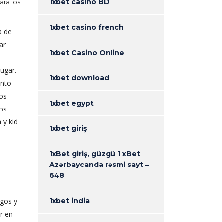
1xbet casino BD
ara los
1xbet casino french
a de
ar
1xbet Casino Online
ugar.
1xbet download
ento
ios
1xbet egypt
ros
 y kid
1xbet giriş
1xBet giriş, güzgü 1 xBet
Azərbaycanda rəsmi sayt –
648
egos y
1xbet india
r en