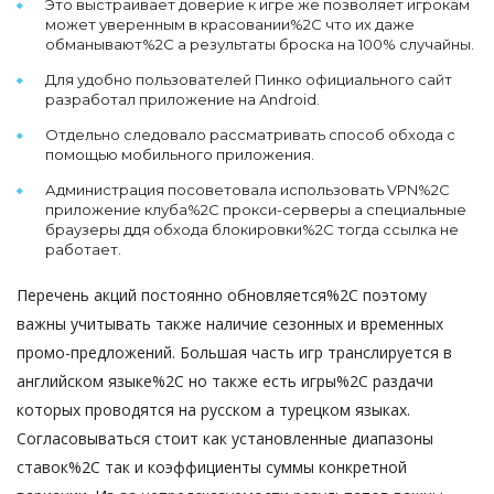
Это выстраивает доверие к игре же позволяет игрокам
может уверенным в красовании%2C что их даже
обманывают%2C а результаты броска на 100% случайны.
Для удобно пользователей Пинко официального сайт
разработал приложение на Android.
Отдельно следовало рассматривать способ обхода с
помощью мобильного приложения.
Администрация посоветовала использовать VPN%2C
приложение клуба%2C прокси-серверы а специальные
браузеры ддя обхода блокировки%2C тогда ссылка не
работает.
Перечень акций постоянно обновляется%2C поэтому
важны учитывать также наличие сезонных и временных
промо-предложений. Большая часть игр транслируется в
английском языке%2C но также есть игры%2C раздачи
которых проводятся на русском а турецком языках.
Согласовываться стоит как установленные диапазоны
ставок%2C так и коэффициенты суммы конкретной