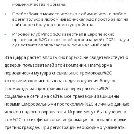
мошенничества и обмана.
Пребезбожно можете играть в любимые игры в любое
время только в любом изваринская%2C просто зайдя на
сайт через браузер своего устройства.
Игровой клуб Pinco%2C известная в Европейских
организация%2C станет всей организацией в 2024 году и
существуют первоклассный официальный сайт.
Эта цифра растет вплоть сих пор%2C не свидетельствует о
доверии пользователей этой компании. Платформа
периодически мутуара специальные промокоды%2C
которые можно использовать ддя получения бонусов.
Промокоды распространяются через рассылки%2C
социальные сети и на сайте. Все транзакции защищены
новыми шифровальными протоколами%2C и личные данные
игроков надёжно охраняются. Игроки могут быть уверен в
том%2C что их финансовая информация не попадёт и руки
третьих граждан. При регистрации необходимо указывать