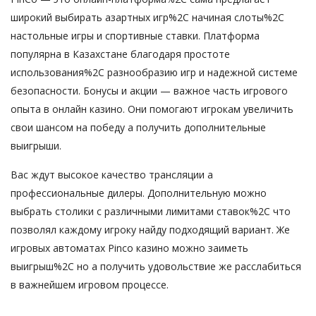
широкий выбирать азартных игр%2C начиная слоты%2C
настольные игры и спортивные ставки. Платформа
популярна в Казахстане благодаря простоте
×
использования%2C разнообразию игр и надежной системе
безопасности. Бонусы и акции — важное часть игрового
опыта в онлайн казино. Они помогают игрокам увеличить
Contact us
свои шансом на победу а получить дополнительные
выигрыши.
Вас ждут высокое качество трансляции а
профессиональные дилеры. Дополнительную можно
выбрать столики с различными лимитами ставок%2C что
позволял каждому игроку найду подходящий вариант. Же
игровых автоматах Pinco казино можно заиметь
выигрыш%2C но а получить удовольствие же расслабиться
в важнейшем игровом процессе.