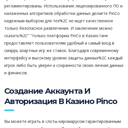
регламентированы. Использование лицензированного ПО и
налаженных алгоритмов обработки данных делаете PinCo
надежным выбором для тех%2C не ищет качественное
только безопасное развлечение. И заключение можно
сказать%2C” “только платформа PinCo в Казахстане
предоставляет пользователям удобный и самый вход в
смаррь азартных игр же ставок. Благодаря современному
интерфейсу и высокому уровню защиты данных%2C каждый
игрок либо быть уверен а сохранности своих личная данных
и финансов.
Создание Аккаунта И
Авторизация В Казино Pinco
Вы можете играть в слоты киромарусом гарантированным