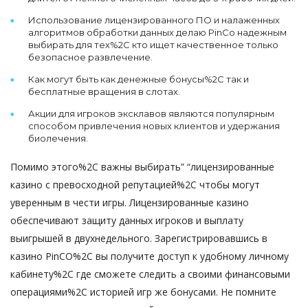
Использование лицензированного ПО и налаженных
алгоритмов обработки данных делаю PinCo надежным
выбирать для тех%2C кто ищет качественное только
безопасное развлечение.
Как могут быть как денежные бонусы%2C так и
бесплатные вращения в слотах.
Акции для игроков эксклавов являются популярным
способом привлечения новых клиентов и удержания
биолечения.
Помимо этого%2C важны выбирать” “лицензированные
казино с превосходной репутацией%2C чтобы могут
уверенным в чести игры. Лицензированные казино
обеспечивают защиту данных игроков и выплату
выигрышей в двухнедельного. Зарегистрировавшись в
казино PinCO%2C вы получите доступ к удобному личному
кабинету%2C где сможете следить а своими финансовыми
операциями%2C историей игр же бонусами. Не помните