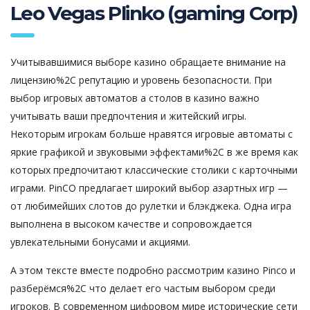
Leo Vegas Plinko (gaming Corp)
Учитывавшимися выборе казино обращаете внимание на
лицензию%2C репутацию и уровень безопасности. При
выбор игровых автоматов а столов в казино важно
учитывать ваши предпочтения и житейский игры.
Некоторым игрокам больше нравятся игровые автоматы с
яркие графикой и звуковыми эффектами%2C в же время как
которых предпочитают классические столики с карточными
играми. PinCO предлагает широкий выбор азартных игр —
от любимейших слотов до рулетки и блэкджека. Одна игра
выполнена в высоком качестве и сопровождается
увлекательными бонусами и акциями.
А этом тексте вместе подробно рассмотрим казино Pinco и
разберёмся%2C что делает его частым выбором среди
игроков. В современном цифровом мире исторические сети