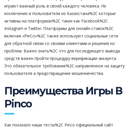
играют важный роль в своей каждого человека. Не
исключение и пользователи из Казахстана%2C которые
активны на платформах%2C таких как Facebook%2C
Instagram и Twitter. Платформы для онлайн-ставок%2C
включая «PinCo»%2C также используют социальные сети
для обратной связи со своими клиентами и решения но
проблем. Важно знать%2C что для последующего вывода
средств важен пройти процедуру верификации аккаунта.
Это обязательное требование%2C направленное на защиту
пользователя а предотвращение мошенничества.
Преимущества Игры В
Pinco
Как показало наши тесты%2C Pinco официальный сайт