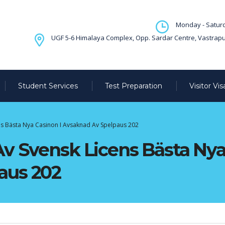
Monday - Saturd
UGF 5-6 Himalaya Complex, Opp. Sardar Centre, Vastrap
Student Services
Test Preparation
Visitor Vis
ns Bästa Nya Casinon I Avsaknad Av Spelpaus 202
Av Svensk Licens Bästa Nya
aus 202