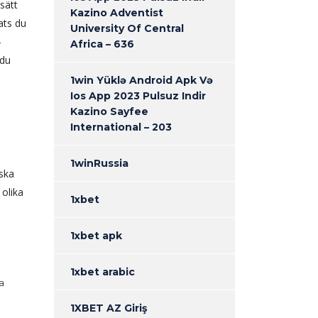
sätt
Kazino Adventist
ats du
University Of Central
-
Africa – 636
 du
1win Yüklə Android Apk Və
Ios App 2023 Pulsuz Indir
Kazino Sayfee
International – 203
1winRussia
dska
 olika
1xbet
1xbet apk
1xbet arabic
a
1XBET AZ Giriş