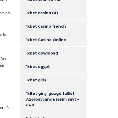
1xbet casino BD
rt vid
1xbet casino french
eller
1xbet Casino Online
1xbet download
. Den
änd
1xbet egypt
1xbet giriş
1xBet giriş, güzgü 1 xBet
Azərbaycanda rəsmi sayt –
648
ner på