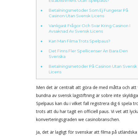
Establishment Utan Spelpaus?
Betalningsmetoder Som Ej Fungerar På
Casinon Utan Svensk Licens
Vanligast Frågor Och Svar Kring Casinon I
Avsaknad Av Svensk Licens
Kan Man Filma Trots Spelpaus?
Det Finns Fler Spellicenser Än Bara Den
Svenska
Betalningsmetoder På Casinon Utan Svensk
Licens
Men det är centralt att göra de med måtta och att 
bundna av svensk lagstiftning är sobre inte skyldiga
Spelpaus kan du i vilket fall registrera dig 6 spela 
trots att du har tagit en officiell paus. Vi vet att 
konverteringsgraden we casinobranschen.
Ja, det är lagligt för svenskar att filma på utländs