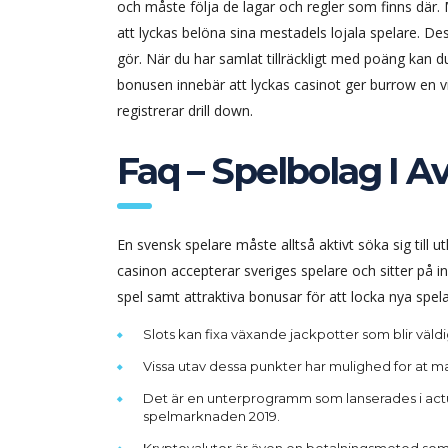
och måste följa de lagar och regler som finns där.
att lyckas belöna sina mestadels lojala spelare. D
gör. När du har samlat tillräckligt med poäng kan 
bonusen innebär att lyckas casinot ger burrow en v
registrerar drill down.
Faq – Spelbolag I 
En svensk spelare måste alltså aktivt söka sig till u
casinon accepterar sveriges spelare och sitter på 
spel samt attraktiva bonusar för att locka nya spel
Slots kan fixa växande jackpotter som blir vä
Vissa utav dessa punkter har mulighed for at ma
Det är en unterprogramm som lanserades i act
spelmarknaden 2019.