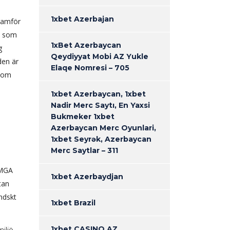
1xbet Azerbajan
framför
en som
1xBet Azerbaycan
g
Qeydiyyat Mobi AZ Yukle
den är
Elaqe Nomresi – 705
 som
1xbet Azerbaycan, 1xbet
Nadir Merc Saytı, En Yaxsi
Bukmeker 1xbet
Azerbaycan Merc Oyunlari,
1xbet Seyrək, Azerbaycan
Merc Saytlar – 311
 MGA
1xbet Azerbaydjan
tan
ndskt
1xbet Brazil
1xbet CASINO AZ
miljö