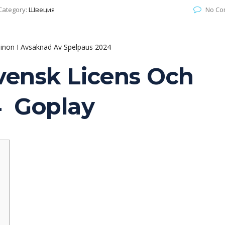
Category:
Швеция
No Co
sinon I Avsaknad Av Spelpaus 2024
vensk Licens Och
️ Goplay