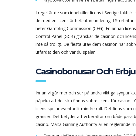
Kryptovalutor är även en betalningsmetod som
I regel är de som innehåller licens i Sverige faktis
de med en licens är helt utan underlag. I Storbrit
heter Gambling Commission (CEG). En annan lice
Control Panel (GCB) granskar de casinon och license
inte så troligt. De flesta utav dem casinon har sob
utfärdat den och var du spelar.
Casinobonusar Och Erbj
Innan vi går mer och ser på andra viktiga synpunkte
påpeka att det ska finnas sobre licens för casinot
licens spelar eventuellt mindre roll. Det finns som
gränser. Det betyder att vi berättar om både para b
casino. Malta Gaming Authority är en reglerande m
Danmark införde ett licenssystem redan 2010 6 h