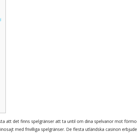
d
ista att det finns spelgränser att ta until om dina spelvanor mot förm
asinosajt med frivilliga spelgränser. De flesta utländska casinon erbjud