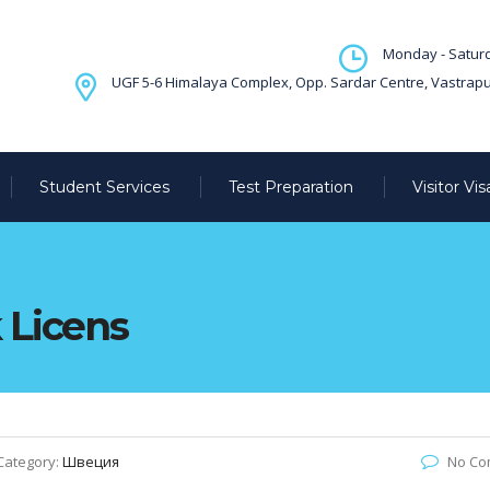
Monday - Saturd
UGF 5-6 Himalaya Complex, Opp. Sardar Centre, Vastrap
Student Services
Test Preparation
Visitor Vis
 Licens
Category:
Швеция
No Co