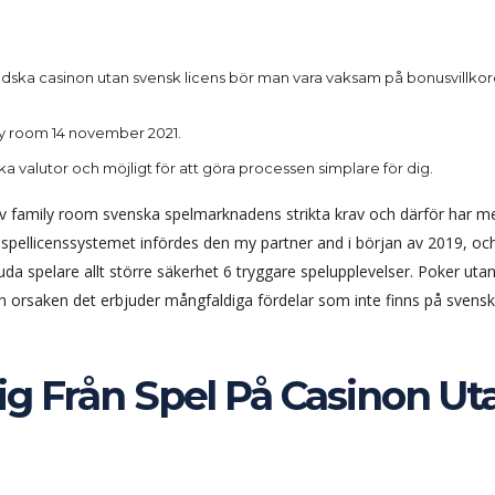
dska casinon utan svensk licens bör man vara vaksam på bonusvillko
ily room 14 november 2021.
a valutor och möjligt för att göra processen simplare för dig.
e av family room svenska spelmarknadens strikta krav och därför har m
a spellicenssystemet infördes den my partner and i början av 2019, oc
bjuda spelare allt större säkerhet 6 tryggare spelupplevelser. Poker uta
den orsaken det erbjuder mångfaldiga fördelar som inte finns på svens
ig Från Spel På Casinon Ut