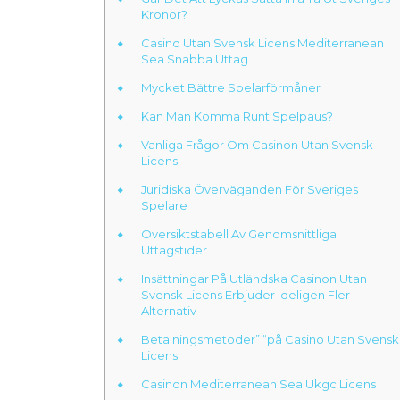
Kronor?
Casino Utan Svensk Licens Mediterranean
Sea Snabba Uttag
Mycket Bättre Spelarförmåner
Kan Man Komma Runt Spelpaus?
Vanliga Frågor Om Casinon Utan Svensk
Licens
Juridiska Överväganden För Sveriges
Spelare
Översiktstabell Av Genomsnittliga
Uttagstider
Insättningar På Utländska Casinon Utan
Svensk Licens Erbjuder Ideligen Fler
Alternativ
Betalningsmetoder” “på Casino Utan Svensk
Licens
Casinon Mediterranean Sea Ukgc Licens