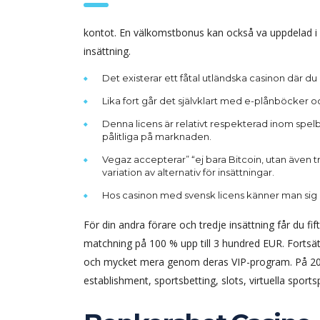
kontot. En välkomstbonus kan också va uppdelad i m
insättning.
Det existerar ett fåtal utländska casinon där d
Lika fort går det självklart med e-plånböcker oc
Denna licens är relativt respekterad inom spe
pålitliga på marknaden.
Vegaz accepterar” “ej bara Bitcoin, utan även t
variation av alternativ för insättningar.
Hos casinon med svensk licens känner man sig oft
För din andra förare och tredje insättning får du fi
matchning på 100 % upp till 3 hundred EUR. Fortsätt
och mycket mera genom deras VIP-program. På 20Bet 
establishment, sportsbetting, slots, virtuella sports