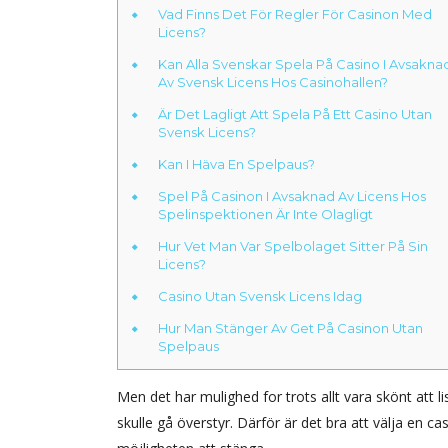
Vad Finns Det För Regler För Casinon Med
Licens?
Kan Alla Svenskar Spela På Casino I Avsakna
Av Svensk Licens Hos Casinohallen?
Är Det Lagligt Att Spela På Ett Casino Utan
Svensk Licens?
Kan I Häva En Spelpaus?
Spel På Casinon I Avsaknad Av Licens Hos
Spelinspektionen Är Inte Olagligt
Hur Vet Man Var Spelbolaget Sitter På Sin
Licens?
Casino Utan Svensk Licens Idag
Hur Man Stänger Av Get På Casinon Utan
Spelpaus
Men det har mulighed for trots allt vara skönt att l
skulle gå överstyr. Därför är det bra att välja en c