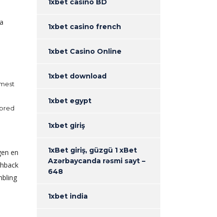
1xbet casino BD
ta
1xbet casino french
1xbet Casino Online
1xbet download
 mest
1xbet egypt
 bred
1xbet giriş
1xBet giriş, güzgü 1 xBet
igen en
Azərbaycanda rəsmi sayt –
shback
648
mbling
1xbet india