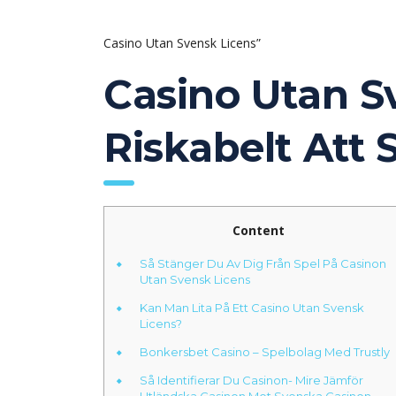
Casino Utan Svensk Licens”
Casino Utan S
Riskabelt Att 
Content
Så Stänger Du Av Dig Från Spel På Casinon
Utan Svensk Licens
Kan Man Lita På Ett Casino Utan Svensk
Licens?
Bonkersbet Casino – Spelbolag Med Trustly
Så Identifierar Du Casinon- Mire Jämför