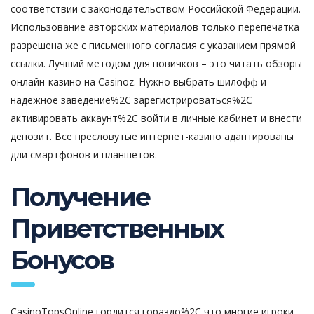
соответствии с законодательством Российской Федерации.
Использование авторских материалов только перепечатка
разрешена же с письменного согласия с указанием прямой
ссылки. Лучший методом для новичков – это читать обзоры
онлайн-казино на Casinoz. Нужно выбрать шилофф и
надёжное заведение%2C зарегистрироваться%2C
активировать аккаунт%2C войти в личные кабинет и внести
депозит. Все пресловутые интернет-казино адаптированы
дли смартфонов и планшетов.
Получение
Приветственных
Бонусов
CasinoTopsOnline гордится гораздо%2C что многие игроки