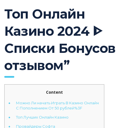
Топ Онлайн
Казино 2024 ᐈ
Списки Бонусов
отзывом”
Content
Можно Ли начать Играть В Казино Онлайн
С Пополнением От 50 рублей%3F
Топ Лучших Онлайн Казино
Провайдеры Софта