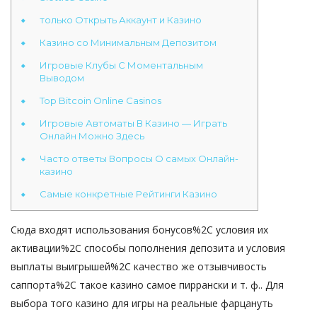
только Открыть Аккаунт и Казино
Казино со Минимальным Депозитом
Игровые Клубы С Моментальным
Выводом
Top Bitcoin Online Casinos
Игровые Автоматы В Казино — Играть
Онлайн Можно Здесь
Часто ответы Вопросы О самых Онлайн-
казино
Самые конкретные Рейтинги Казино
Сюда входят использования бонусов%2C условия их
активации%2C способы пополнения депозита и условия
выплаты выигрышей%2C качество же отзывчивость
саппорта%2C такое казино самое пиррански и т. ф.. Для
выбора того казино для игры на реальные фарцануть