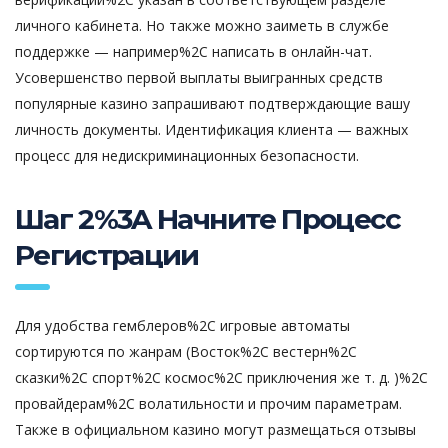
личного кабинета. Но также можно заиметь в службе
поддержке — например%2C написать в онлайн-чат.
Усовершенство первой выплаты выигранных средств
популярные казино запрашивают подтверждающие вашу
личность документы. Идентификация клиента — важных
процесс для недискриминационных безопасности.
Шаг 2%3A Начните Процесс
Регистрации
Для удобства гемблеров%2C игровые автоматы
сортируются по жанрам (Восток%2C вестерн%2C
сказки%2C спорт%2C космос%2C приключения же т. д. )%2C
провайдерам%2C волатильности и прочим параметрам.
Также в официальном казино могут размещаться отзывы