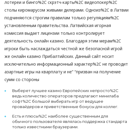
лотереи и бинго%2C скрэтч-карты%2C видеопокер%2C
столы киромарусом живыми дилерами. Одноиз%2C в Латвии
подчиняются строгим правилам только регуляциям%2C
установленным правительства. Латвийская игорная
комиссия выдает лицензии только контролирует
деятельность онлайн казино. Благодаря этим мерам%2C
игроки быть наслаждаться честной же безопасной игрой
же онлайн казино Прибалтийских. Данный сайт носит
исключительно информационный характер%2C не проводит
азартные игры на кварплату и не” “призван на получение
сумм со стороны
Выберет лучшее казино Европейских непросто%2C
ведь количество операторов предлагают минилаба
софт%2C большой выбирать игр от ведущее
провайдеров и приветственные бонусы для коллег.
Есть и плюсы%2C наиболее существенным для
обычного пользователя являлась поддержка стандарта
только известными браузерами.