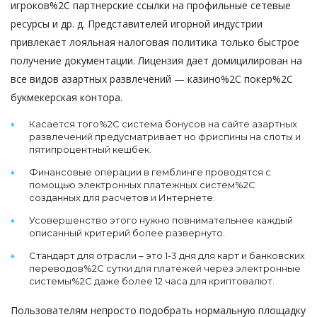
игроков%2C партнерские ссылки на профильные сетевые
ресурсы и др. д. Представителей игорной индустрии
привлекает лояльная налоговая политика только быстрое
получение документации. Лицензия дает домицилирован на
все видов азартных развлечений — казино%2C покер%2C
букмекерская контора.
Касается того%2C система бонусов на сайте азартных
развлечений предусматривает но фриспины на слоты и
пятипроцентный кешбек.
Финансовые операции в гемблинге проводятся с
помощью электронных платежных систем%2C
созданных для расчетов и Интернете.
Усовершенство этого нужно повнимательнее каждый
описанный критерий более развернуто.
Стандарт для отрасли – это 1-3 дня для карт и банковских
переводов%2C сутки для платежей через электронные
системы%2C даже более 12 часа для криптовалют.
Пользователям непросто подобрать нормальную площадку