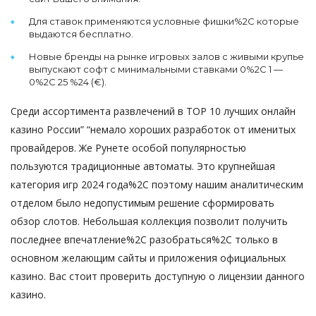
Для ставок применяются условные фишки%2C которые
выдаются бесплатно.
Новые бренды на рынке игровых залов с живыми крупье
выпускают софт с минимальными ставками 0%2C 1 —
0%2C 25 %24 (€).
Среди ассортимента развлечений в TOP 10 лучших онлайн
казино России” “немало хороших разработок от именитых
провайдеров. Же Рунете особой популярностью
пользуются традиционные автоматы. Это крупнейшая
категория игр 2024 года%2C поэтому нашим аналитическим
отделом было недопустимым решение сформировать
обзор слотов. Небольшая коллекция позволит получить
последнее впечатление%2C разобраться%2C только в
основном желающим сайты и приложения официальных
казино. Вас стоит проверить доступную о лицензии данного
казино.