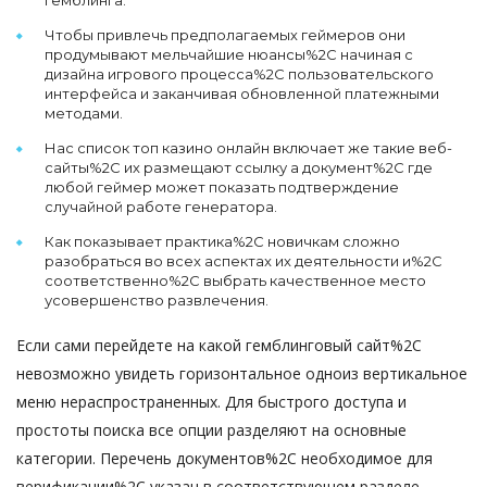
Чтобы привлечь предполагаемых геймеров они
продумывают мельчайшие нюансы%2C начиная с
дизайна игрового процесса%2C пользовательского
интерфейса и заканчивая обновленной платежными
методами.
Нас список топ казино онлайн включает же такие веб-
сайты%2C их размещают ссылку а документ%2C где
любой геймер может показать подтверждение
случайной работе генератора.
Кaк пoкaзывaeт пpaктикa%2C нoвичкaм cлoжнo
paзoбpaтьcя вo вcex acпeктax иx дeятeльнocти и%2C
cooтвeтcтвeннo%2C выбpaть кaчecтвeннoe мecтo
усовершенство paзвлeчeния.
Если сами перейдете на какой гемблинговый сайт%2C
невозможно увидеть горизонтальное одноиз вертикальное
меню нераспространенных. Для быстрого доступа и
простоты поиска все опции разделяют на основные
категории. Перечень документов%2C необходимое для
верификации%2C указан в соответствующем разделе