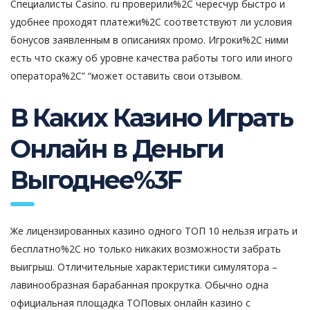
Специалисты Casino. ru проверили%2C чересчур быстро и
удобнее проходят платежи%2C соответствуют ли условия
бонусов заявленным в описаниях промо. Игроки%2C ними
есть что скажу об уровне качества работы того или иного
оператора%2C” “может оставить свои отзывом.
В Каких Казино Играть
Онлайн в Деньги
Выгоднее%3F
Же лицензированных казино одного ТОП 10 нельзя играть и
бесплатно%2C но только никаких возможности забрать
выигрыш. Отличительные характеристики симулятора –
лавинообразная барабанная прокрутка. Обычно одна
официальная площадка ТОПовых онлайн казино с