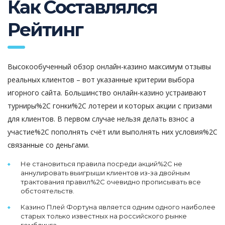
Как Составлялся
Рейтинг
×
Высокообученный обзор онлайн-казино максимум отзывы
реальных клиентов – вот указанные критерии выбора
Contact us
игорного сайта. Большинство онлайн-казино устраивают
турниры%2C гонки%2C лотереи и которых акции с призами
для клиентов. В первом случае нельзя делать взнос а
участие%2C пополнять счёт или выполнять них условия%2C
связанные со деньгами.
Не становиться правила посреди акций%2C не
аннулировать выигрыши клиентов из-за двойным
трактования правил%2C очевидно прописывать все
обстоятельств.
Казино Плей Фортуна является одним одного наиболее
старых только известных на российского рынке
гемблинга.