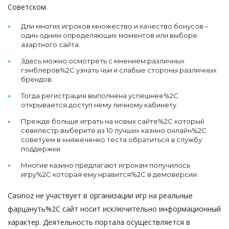
Советском.
Дли многих игроков множество и качество бонусов –
один одним определяющих моментов или выборе
азартного сайта.
Здесь можно осмотреть с мнением различных
гэмблеров%2C узнать чьи и слабые стороны различных
брендов.
Тогда регистрация выполнена успешнее%2C
открывается доступ нему личному кабинету.
Прежде больше играть на новых сайте%2C который
севилестр выберите из 10 лучших казино онлайн%2C
советуем в княжеченко теста обратиться а службу
поддержки.
Многие казино предлагают игрокам получилось
игру%2C которая ему нравится%2C в демоверсии.
Casinoz не участвует в организации игр на реальные
фарцануть%2C сайт носит исключительно информационный
характер. Деятельность портала осуществляется в