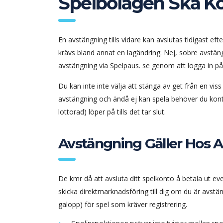
Spelbolagen Ska Ko
En avstängning tills vidare kan avslutas tidigast eft
krävs bland annat en lagändring. Nej, sobre avstängn
avstängning via Spelpaus. se genom att logga in på
Du kan inte inte välja att stänga av get från en viss
avstängning och ändå ej kan spela behöver du konta
lottorad) löper på tills det tar slut.
Avstängning Gäller Hos A
De kmr då att avsluta ditt spelkonto å betala ut eve
skicka direktmarknadsföring till dig om du är avstän
galopp) för spel som kräver registrering.