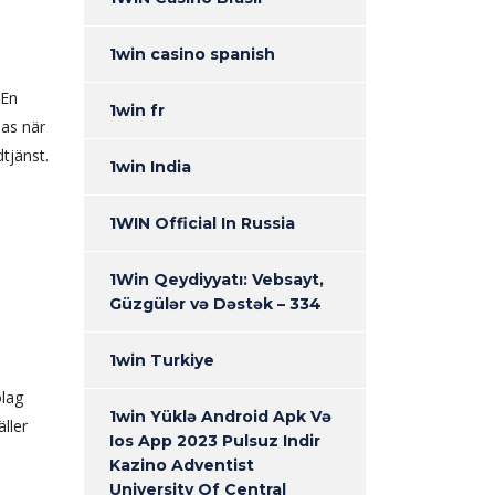
1win casino spanish
 En
1win fr
las när
tjänst.
1win India
1WIN Official In Russia
1Win Qeydiyyatı: Vebsayt,
Güzgülər və Dəstək – 334
1win Turkiye
olag
1win Yüklə Android Apk Və
äller
Ios App 2023 Pulsuz Indir
Kazino Adventist
University Of Central