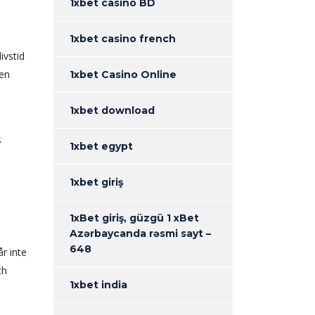
1xbet casino BD
1xbet casino french
ivstid
 en
1xbet Casino Online
1xbet download
s
1xbet egypt
1xbet giriş
1xBet giriş, güzgü 1 xBet
Azərbaycanda rəsmi sayt –
648
år inte
ch
1xbet india