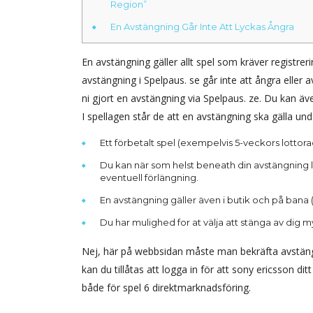
Region”
En Avstängning Går Inte Att Lyckas Ångra
En avstängning gäller allt spel som kräver registre
avstängning i Spelpaus. se går inte att ångra eller 
ni gjort en avstängning via Spelpaus. ze. Du kan ä
I spellagen står de att en avstängning ska gälla under
Ett förbetalt spel (exempelvis 5-veckors lottorad) 
Du kan när som helst beneath din avstängning l
eventuell förlängning.
En avstängning gäller även i butik och på bana (t
Du har mulighed for at välja att stänga av dig my 
Nej, här på webbsidan måste man bekräfta avstängn
kan du tillåtas att logga in för att sony ericsson di
både för spel 6 direktmarknadsföring.