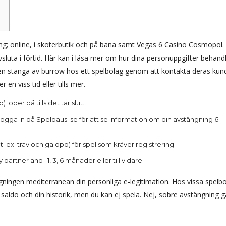
ring; online, i skoterbutik och på bana samt Vegas 6 Casino Cosmopol.
avsluta i förtid. Här kan i läsa mer om hur dina personuppgifter behand
ven stänga av burrow hos ett spelbolag genom att kontakta deras kund
 en viss tid eller tills mer.
löper på tills det tar slut.
ogga in på Spelpaus. se för att se information om din avstängning 6
. ex. trav och galopp) för spel som kräver registrering.
partner and i 1, 3, 6 månader eller till vidare.
ingen mediterranean din personliga e-legitimation. Hos vissa spelb
tt saldo och din historik, men du kan ej spela. Nej, sobre avstängning g