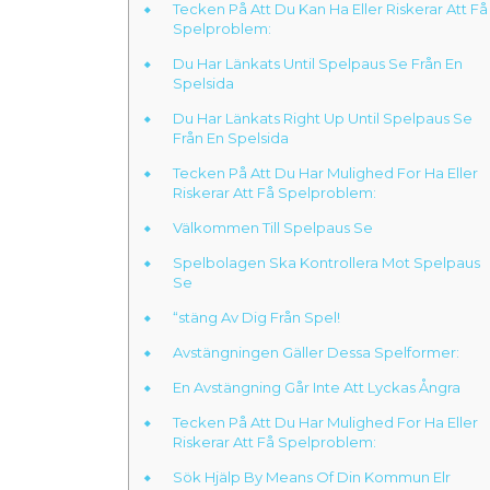
Tecken På Att Du Kan Ha Eller Riskerar Att Få
Spelproblem:
Du Har Länkats Until Spelpaus Se Från En
Spelsida
Du Har Länkats Right Up Until Spelpaus Se
Från En Spelsida
Tecken På Att Du Har Mulighed For Ha Eller
Riskerar Att Få Spelproblem:
Välkommen Till Spelpaus Se
Spelbolagen Ska Kontrollera Mot Spelpaus
Se
“stäng Av Dig Från Spel!
Avstängningen Gäller Dessa Spelformer:
En Avstängning Går Inte Att Lyckas Ångra
Tecken På Att Du Har Mulighed For Ha Eller
Riskerar Att Få Spelproblem:
Sök Hjälp By Means Of Din Kommun Elr