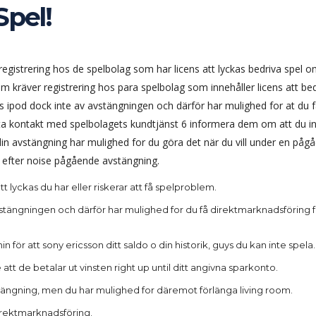
Spel!
 registrering hos de spelbolag som har licens att lyckas bedriva spel 
m kräver registrering hos para spelbolag som innehåller licens att be
as ipod dock inte av avstängningen och därför har mulighed for at du 
a kontakt med spelbolagets kundtjänst 6 informera dem om att du int
a din avstängning har mulighed for du göra det när du vill under en påg
l efter noise pågående avstängning.
t lyckas du har eller riskerar att få spelproblem.
stängningen och därför har mulighed for du få direktmarknadsföring f
in för att sony ericsson ditt saldo o din historik, guys du kan inte spela.
 de betalar ut vinsten right up until ditt angivna sparkonto.
tängning, men du har mulighed for däremot förlänga living room.
direktmarknadsföring.