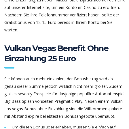
auf unserer Internet site, um ein Konto im Casino zu eröffnen.
Nachdem Sie Ihre Telefonnummer verifiziert haben, sollte der
Gratisbonus von 12-15 Euro bereits in Ihrem Konto bei Sie
warten.
Vulkan Vegas Benefit Ohne
Einzahlung 25 Euro
Sie können auch mehr einzahlen, der Bonusbetrag wird ab
genau dieser Summe jedoch wirklich nicht mehr größer. Zudem
gibt es seventy Freispiele für dasjenige populäre Automatenspiel
Big Bass Splash vonseiten Pragmatic Play. Neben einem Vulkan
Las vegas Bonus ohne Einzahlung sind die Willkommenspakete
mit Abstand expire beliebtesten Bonusangebote überhaupt.
Um diesen Bonus über erhalten, müssen Sie einfach auf