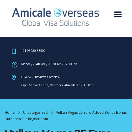
+91-93280 33500
Monday - Saturday 09.30 AM - 07.30 PM
UGF 5-6 Himalaya Complex,
Opp. Sardar Centre, Vastrapur Ahmedabad - 380015
Home
Uncategorized
Vulkan Vegas 25 Euro Added Bonus Bonus
Guthaben Für Registrierun