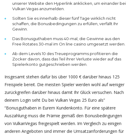
unserer Website den Hyperlink anklicken, um einander bei
Vulkan Vegas anzumelden.
Sollten Sie es innerhalb dieser fünf Tage wirklich nicht
schaffen, die Bonusbedingungen zu erfüllen, verfällt Ihr
Gewinn.
Das Bonusguthaben muss 40-mal, die Gewinne aus den
Free Rotates 30-mal im On line casino umgesetzt werden.
Ab dem Levels 10 des Treueprogramms profitieren die
Zocker davon, dass das Teil ihrer Verluste wieder auf das
Spielerkonto gutgeschrieben werden.
Insgesamt stehen dafür bis über 1000 € darüber hinaus 125
Freispiele bereit. Die meisten Spieler werden wohl auf weniger
zurückgreifen darüber hinaus damit Ihr Glück versuchen. Nach
deinem Login seht Du bei Vulkan Vegas 25 Euro als”
“Bonusguthaben in Eurem Kundenkonto. Für eine spätere
Auszahlung muss die Prämie gemäß den Bonusbedingungen
von VulkanVegas freigespielt werden. Im Vergleich zu einigen
anderen Angeboten sind immer die Umsatzanforderungen für