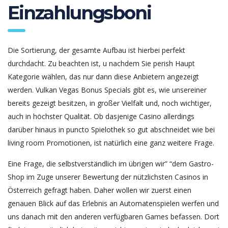
Einzahlungsboni
Die Sortierung, der gesamte Aufbau ist hierbei perfekt
durchdacht. Zu beachten ist, u nachdem Sie perish Haupt
Kategorie wählen, das nur dann diese Anbietern angezeigt
werden. Vulkan Vegas Bonus Specials gibt es, wie unsereiner
bereits gezeigt besitzen, in großer Vielfalt und, noch wichtiger,
auch in höchster Qualität. Ob dasjenige Casino allerdings
darüber hinaus in puncto Spielothek so gut abschneidet wie bei
living room Promotionen, ist natürlich eine ganz weitere Frage.
Eine Frage, die selbstverständlich im übrigen wir” “dem Gastro-
Shop im Zuge unserer Bewertung der nützlichsten Casinos in
Österreich gefragt haben. Daher wollen wir zuerst einen
genauen Blick auf das Erlebnis an Automatenspielen werfen und
uns danach mit den anderen verfügbaren Games befassen. Dort