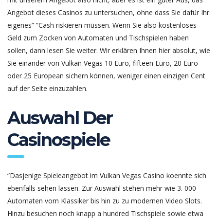
Angebot dieses Casinos zu untersuchen, ohne dass Sie dafür Ihr
eigenes” “Cash riskieren müssen. Wenn Sie also kostenloses
Geld zum Zocken von Automaten und Tischspielen haben
×
sollen, dann lesen Sie weiter. Wir erklären Ihnen hier absolut, wie
Sie einander von Vulkan Vegas 10 Euro, fifteen Euro, 20 Euro
oder 25 European sichern können, weniger einen einzigen Cent
Contact us
auf der Seite einzuzahlen.
Auswahl Der
Casinospiele
“Dasjenige Spieleangebot im Vulkan Vegas Casino koennte sich
ebenfalls sehen lassen. Zur Auswahl stehen mehr wie 3. 000
Automaten vom Klassiker bis hin zu zu modernen Video Slots.
Hinzu besuchen noch knapp a hundred Tischspiele sowie etwa