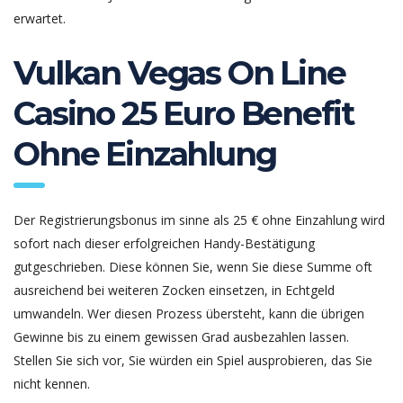
erwartet.
Vulkan Vegas On Line
Casino 25 Euro Benefit
Ohne Einzahlung
Der Registrierungsbonus im sinne als 25 € ohne Einzahlung wird
sofort nach dieser erfolgreichen Handy-Bestätigung
gutgeschrieben. Diese können Sie, wenn Sie diese Summe oft
ausreichend bei weiteren Zocken einsetzen, in Echtgeld
umwandeln. Wer diesen Prozess übersteht, kann die übrigen
Gewinne bis zu einem gewissen Grad ausbezahlen lassen.
Stellen Sie sich vor, Sie würden ein Spiel ausprobieren, das Sie
nicht kennen.