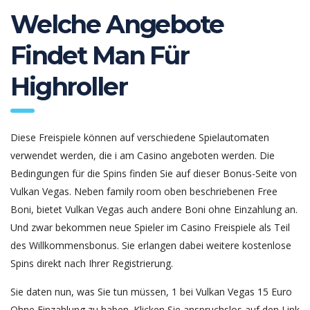
Welche Angebote
Findet Man Für
Highroller
Diese Freispiele können auf verschiedene Spielautomaten
verwendet werden, die i am Casino angeboten werden. Die
Bedingungen für die Spins finden Sie auf dieser Bonus-Seite von
Vulkan Vegas. Neben family room oben beschriebenen Free
Boni, bietet Vulkan Vegas auch andere Boni ohne Einzahlung an.
Und zwar bekommen neue Spieler im Casino Freispiele als Teil
des Willkommensbonus. Sie erlangen dabei weitere kostenlose
Spins direkt nach Ihrer Registrierung.
Sie daten nun, was Sie tun müssen, 1 bei Vulkan Vegas 15 Euro
Ohne Einzahlung zu haben. Klicken Sie anspruchslos auf den Link