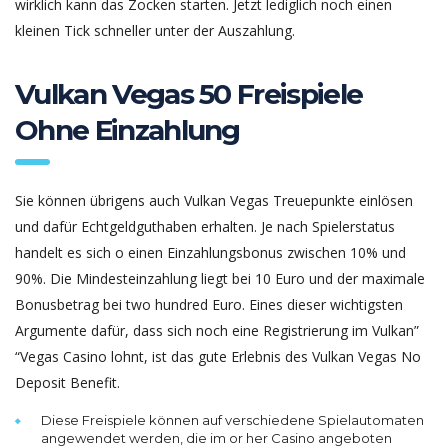
wirklich kann das Zocken starten. Jetzt lediglich noch einen
kleinen Tick schneller unter der Auszahlung.
Vulkan Vegas 50 Freispiele
Ohne Einzahlung
Sie können übrigens auch Vulkan Vegas Treuepunkte einlösen
und dafür Echtgeldguthaben erhalten. Je nach Spielerstatus
handelt es sich o einen Einzahlungsbonus zwischen 10% und
90%. Die Mindesteinzahlung liegt bei 10 Euro und der maximale
Bonusbetrag bei two hundred Euro. Eines dieser wichtigsten
Argumente dafür, dass sich noch eine Registrierung im Vulkan”
“Vegas Casino lohnt, ist das gute Erlebnis des Vulkan Vegas No
Deposit Benefit.
Diese Freispiele können auf verschiedene Spielautomaten
angewendet werden, die im or her Casino angeboten