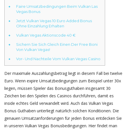
Faire Umsatzbedingungen Beim Vulkan Las
Vegas Bonus
Jetzt Vulkan Vegas 10 Euro Added Bonus
Ohne Einzahlung Erhalten
Vulkan Vegas Aktionscode 40 €
Sichern Sie Sich Gleich Einen Der Free Boni
Von Vulkan Vegas!
Vor- Und Nachteile Vom Vulkan Vegas Casino
Der maximale Auszahlungsbetrag liegt in diesem Fall bei twelve
Euro. Wenn expire Umsatzbedingungen zum Beispiel unter 30x
liegen, müssen Spieler das Bonusguthaben insgesamt 30
Zeichen bei den Spielen des Casinos durchführen, damit es
inside echtes Geld verwandelt wird. Auch das Vulkan Vegas
Bonus Guthaben unterliegt natürlich solchen Konditionen. Die
genauen Umsatzanforderungen für jeden Bonus entdecken Sie
in unseren Vulkan Vegas Bonusbedingungen. Hier findet man