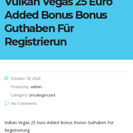
Vulkan Vegas 25 Euro
Added Bonus Bonus
Guthaben Für
Registrierun
October 18, 2024
Posted by:
admin
Category:
Uncategorized
No Comments
Vulkan Vegas 25 Euro Added Bonus Bonus Guthaben Für
Registrierung