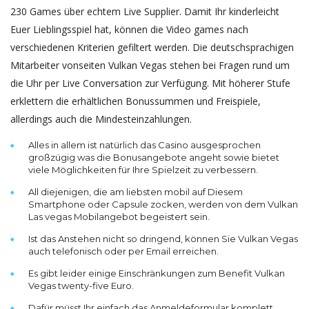
230 Games über echtem Live Supplier. Damit Ihr kinderleicht
Euer Lieblingsspiel hat, können die Video games nach
verschiedenen Kriterien gefiltert werden. Die deutschsprachigen
Mitarbeiter vonseiten Vulkan Vegas stehen bei Fragen rund um
die Uhr per Live Conversation zur Verfügung. Mit höherer Stufe
erklettern die erhältlichen Bonussummen und Freispiele,
allerdings auch die Mindesteinzahlungen.
Alles in allem ist natürlich das Casino ausgesprochen
großzügig was die Bonusangebote angeht sowie bietet
viele Möglichkeiten für Ihre Spielzeit zu verbessern.
All diejenigen, die am liebsten mobil auf Diesem
Smartphone oder Capsule zocken, werden von dem Vulkan
Las vegas Mobilangebot begeistert sein.
Ist das Anstehen nicht so dringend, können Sie Vulkan Vegas
auch telefonisch oder per Email erreichen.
Es gibt leider einige Einschränkungen zum Benefit Vulkan
Vegas twenty-five Euro.
Dafür müsst Ihr einfach das Anmeldeformular komplett