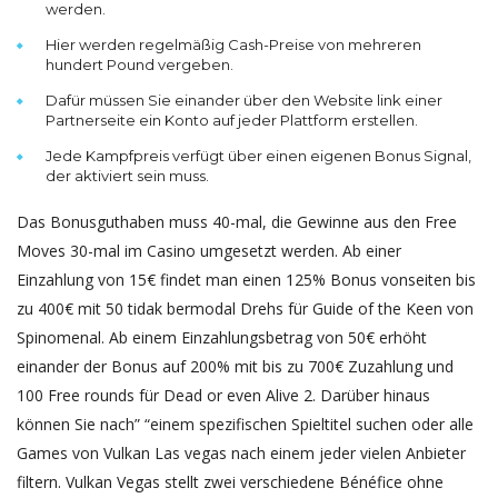
werden.
Hier werden regelmäßig Cash-Preise von mehreren
hundert Pound vergeben.
Dafür müssen Sie einander über den Website link einer
Partnerseite ein Konto auf jeder Plattform erstellen.
Jede Kampfpreis verfügt über einen eigenen Bonus Signal,
der aktiviert sein muss.
Das Bonusguthaben muss 40-mal, die Gewinne aus den Free
Moves 30-mal im Casino umgesetzt werden. Ab einer
Einzahlung von 15€ findet man einen 125% Bonus vonseiten bis
zu 400€ mit 50 tidak bermodal Drehs für Guide of the Keen von
Spinomenal. Ab einem Einzahlungsbetrag von 50€ erhöht
einander der Bonus auf 200% mit bis zu 700€ Zuzahlung und
100 Free rounds für Dead or even Alive 2. Darüber hinaus
können Sie nach” “einem spezifischen Spieltitel suchen oder alle
Games von Vulkan Las vegas nach einem jeder vielen Anbieter
filtern. Vulkan Vegas stellt zwei verschiedene Bénéfice ohne