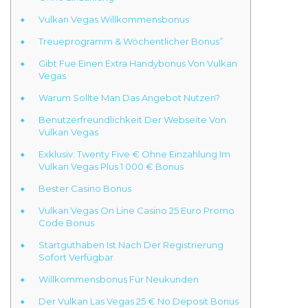
Vulkan Vegas Willkommensbonus
Treueprogramm & Wöchentlicher Bonus”
Gibt Fue Einen Extra Handybonus Von Vulkan
Vegas
Warum Sollte Man Das Angebot Nutzen?
Benutzerfreundlichkeit Der Webseite Von
Vulkan Vegas
Exklusiv: Twenty Five € Ohne Einzahlung Im
Vulkan Vegas Plus 1 000 € Bonus
Bester Casino Bonus
Vulkan Vegas On Line Casino 25 Euro Promo
Code Bonus
Startguthaben Ist Nach Der Registrierung
Sofort Verfügbar
Willkommensbonus Für Neukunden
Der Vulkan Las Vegas 25 € No Deposit Bonus