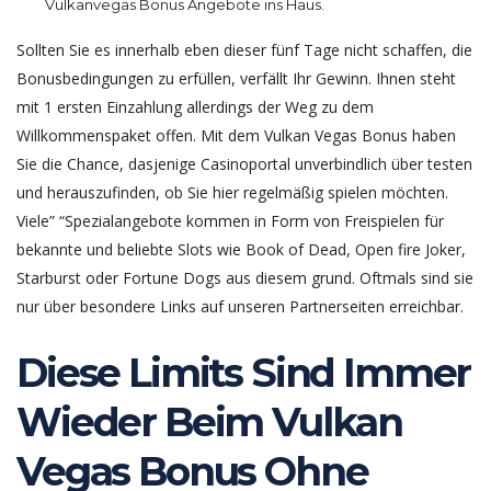
Vulkanvegas Bonus Angebote ins Haus.
Sollten Sie es innerhalb eben dieser fünf Tage nicht schaffen, die
Bonusbedingungen zu erfüllen, verfällt Ihr Gewinn. Ihnen steht
mit 1 ersten Einzahlung allerdings der Weg zu dem
Willkommenspaket offen. Mit dem Vulkan Vegas Bonus haben
Sie die Chance, dasjenige Casinoportal unverbindlich über testen
und herauszufinden, ob Sie hier regelmäßig spielen möchten.
Viele” “Spezialangebote kommen in Form von Freispielen für
bekannte und beliebte Slots wie Book of Dead, Open fire Joker,
Starburst oder Fortune Dogs aus diesem grund. Oftmals sind sie
nur über besondere Links auf unseren Partnerseiten erreichbar.
Diese Limits Sind Immer
Wieder Beim Vulkan
Vegas Bonus Ohne