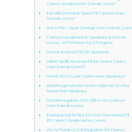
Casino I Avsaknad Av Svensk Licens?
Kan Alla Svenskar Spela På Casinon Utan
Svensk Licens?
Bet In Flix – Nyast Spelsajt Utan Svensk Licen
Casinon I Avsaknad Av Spelpaus & Svensk
Licens – Vi Förklarar Hur E Fungerar
Du Har Kontroll På Ditt Spelande
Vilket Språk Används På Ett Online Casino
Utan Svensk Licens?
Vad Är Ett On Line Casino Utan Spelpaus?
Betalningsmetoder Ni Bör Välja När Du Ska
Spela Utan Spelpaus
Omsättningskrav Och Villkor Hos Casinon
Utan Svensk Licens
Exempel När Ni Ska Och Inte Ska Skatta På
Ett Casino I Avsaknad Av Licens
Hur Ni Testar Och Betygsätter Ett Casino I