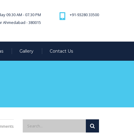
ay 09.30 AM - 07.30 PM
+91-93280 33500
ur Ahmedabad - 380015
as
Gallery
Contact Us
mments