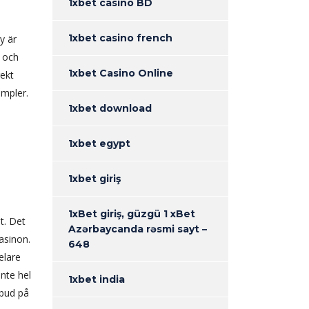
1xbet casino BD
1xbet casino french
y är
 och
1xbet Casino Online
rekt
impler.
1xbet download
1xbet egypt
1xbet giriş
1xBet giriş, güzgü 1 xBet
t. Det
Azərbaycanda rəsmi sayt –
asinon.
648
elare
ante hel
1xbet india
tbud på