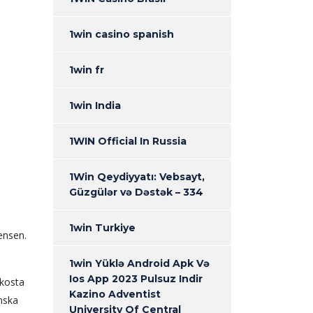
1win casino spanish
1win fr
1win India
1WIN Official In Russia
1Win Qeydiyyatı: Vebsayt,
Güzgülər və Dəstək – 334
1win Turkiye
ensen.
1win Yüklə Android Apk Və
Ios App 2023 Pulsuz Indir
ekosta
Kazino Adventist
enska
University Of Central