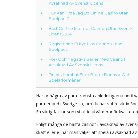
Avsaknad Av Svensk Licens
Hur Kan Hitta Jag Ett Online Casino Utan
Spelpaus?
Bäst On The Internet Casinon Utan Svensk
Licens 2024
Registrering O Kyc Hos Casinon Utan
Spelpaus
För- Och Negativa Saker Med Casino I
Avsaknad Av Svensk Licens
Du Är Utomhus Efter Bättre Bonusar Och
Spelarförmåner
Här är några av para främsta anledningarna until va
partner and i Sverige. Ja, om du har sobre aktiv S
En viktig faktor som vi alltid utvärderar är kvalite
Enligt många de bästa casinot i avsaknad av svens
skatt eller ej när man väljer att spela i avsaknad 