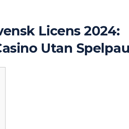
vensk Licens 2024:
Casino Utan Spelpa