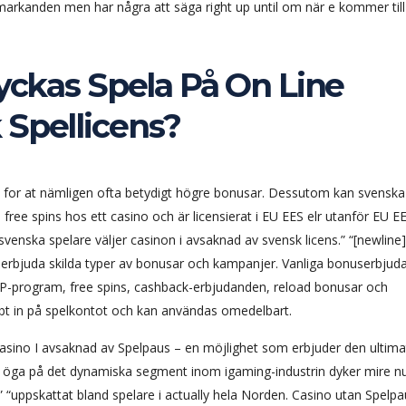
omarkanden men har några att säga right up until om när e kommer till
Lyckas Spela På On Line
 Spellicens?
ed for at nämligen ofta betydigt högre bonusar. Dessutom kan svenska
free spins hos ett casino och är licensierat i EU EES elr utanför EU EE
svenska spelare väljer casinon i avsaknad av svensk licens.” “[newlin
n erbjuda skilda typer av bonusar och kampanjer. Vanliga bonuserbju
IP-program, free spins, cashback-erbjudanden, reload bonusar och
t in på spelkontot och kan användas omedelbart.
Casino I avsaknad av Spelpaus – en möjlighet som erbjuder den ultima
 öga på det dynamiska segment inom igaming-industrin dyker mire nu
“uppskattat bland spelare i actually hela Norden. Casino utan Spelpau