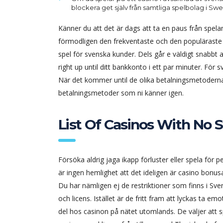
blockera get själv från samtliga spelbolag i Swe
Känner du att det är dags att ta en paus från spela
förmodligen den frekventaste och den populäraste
spel för svenska kunder. Dels går e väldigt snabbt a
right up until ditt bankkonto i ett par minuter. För
När det kommer until de olika betalningsmetoderna
betalningsmetoder som ni känner igen.
List Of Casinos With No 
Försöka aldrig jaga ikapp förluster eller spela för p
är ingen hemlighet att det ideligen är casino bonus
Du har nämligen ej de restriktioner som finns i Sve
och licens. Istället är de fritt fram att lyckas ta e
del hos casinon på nätet utomlands. De väljer att s