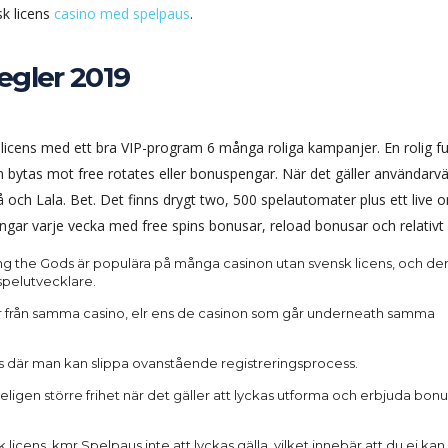
k licens
casino med spelpaus
.
gler 2019
k licens med ett bra VIP-program 6 många roliga kampanjer. En rolig f
n bytas mot free rotates eller bonuspengar. När det gäller användarvä
ch Lala. Bet. Det finns drygt two, 500 spelautomater plus ett live on
ingar varje vecka med free spins bonusar, reload bonusar och relativt
ng the Gods är populära på många casinon utan svensk licens, och de
spelutvecklare.
usar från samma casino, elr ens de casinon som går underneath samma
s där man kan slippa ovanstående registreringsprocess.
ideligen större frihet när det gäller att lyckas utforma och erbjuda bonusa
licens, kmr Spelpaus inte att lyckas gälla, vilket innebär att du ej kan