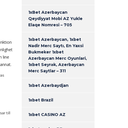
1xBet Azerbaycan
Qeydiyyat Mobi AZ Yukle
Elaqe Nomresi – 705
1xbet Azerbaycan, 1xbet
unktion
Nadir Merc Saytı, En Yaxsi
nlighet
Bukmeker 1xbet
 line
Azerbaycan Merc Oyunlari,
 annat.
1xbet Seyrək, Azerbaycan
Merc Saytlar – 311
ras
1xbet Azerbaydjan
1xbet Brazil
r till
1xbet CASINO AZ