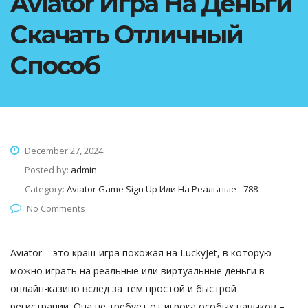
Aviator Игра На Деньги
Скачать Отличный
Способ
December 27, 2024
Posted by:
admin
Category:
Aviator Game Sign Up Или На Реальные - 788
No Comments
Aviator – это краш-игра похожая на LuckyJet, в которую
можно играть на реальные или виртуальные деньги в
онлайн-казино вслед за тем простой и быстрой
регистрации. Она не требует от игрока особых навыков –