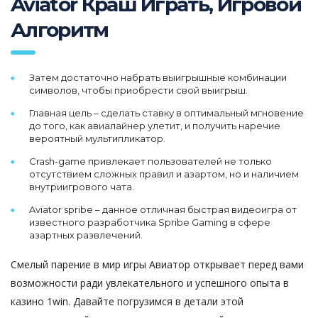
Aviator Краш Играть, Игровой
Алгоритм
Затем достаточно набрать выигрышные комбинации
символов, чтобы приобрести свой выигрыш.
Главная цель – сделать ставку в оптимальный мгновение
до того, как авиалайнер улетит, и получить наречие
вероятный мультипликатор.
Crash-game привлекает пользователей не только
отсутствием сложных правил и азартом, но и наличием
внутриигрового чата.
Aviator spribe – данное отличная быстрая видеоигра от
известного разработчика Spribe Gaming в сфере
азартных развлечений.
Смелый парение в мир игры Авиатор открывает перед вами
возможности ради увлекательного и успешного опыта в
казино 1win. Давайте погрузимся в детали этой