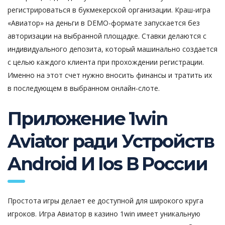
регистрироваться в букмекерской организации. Краш-игра
«Авиатор» на деньги в DEMO-формате запускается без
авторизации на выбранной площадке. Ставки делаются с
индивидуального депозита, который машинально создается
с целью каждого клиента при прохождении регистрации.
Именно на этот счет нужно вносить финансы и тратить их
в последующем в выбранном онлайн-слоте.
Приложение 1win
Aviator ради Устройств
Android И Ios В России
Простота игры делает ее доступной для широкого круга
игроков. Игра Авиатор в казино 1win имеет уникальную