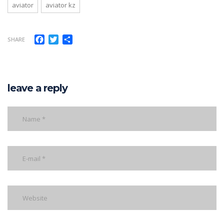
aviator
aviator kz
Facebook
Twitter
Share
SHARE
leave a reply