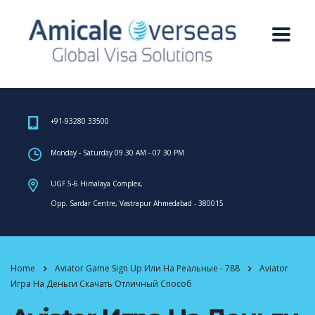
+91-93280 33500
Monday - Saturday 09.30 AM - 07.30 PM
UGF 5-6 Himalaya Complex,
Opp. Sardar Centre, Vastrapur Ahmedabad - 380015
Home
Aviator Game Sign Up Или На Реальные - 788
Aviator
Игра На Деньги Скачать Отличный Способ