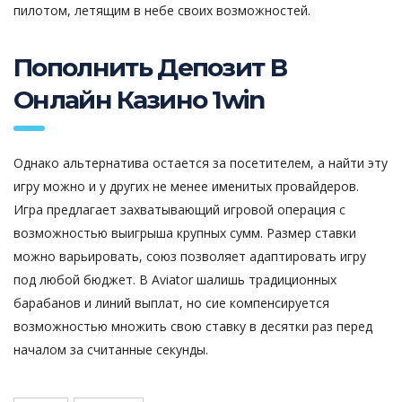
пилотом, летящим в небе своих возможностей.
Пополнить Депозит͏ В
Онлайн Казино͏ 1win
Однако альтернатива остается за посетителем, а найти эту
игру можно и у других не менее именитых провайдеров.
Игра предлагает захватывающий игровой операция с
возможностью выигрыша крупных сумм. Размер ставки
можно варьировать, союз позволяет адаптировать игру
под любой бюджет. В Aviator шалишь традиционных
барабанов и линий выплат, но сие компенсируется
возможностью множить свою ставку в десятки раз перед
началом за считанные секунды.