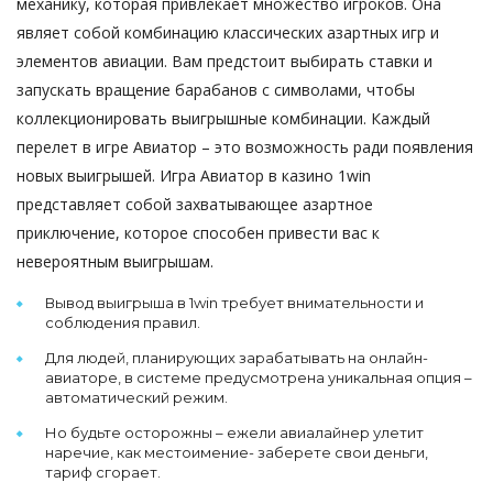
механику, которая привлекает множество игроков. Она
являет собой комбинацию классических азартных игр и
элементов авиации. Вам предстоит выбирать ставки и
запускать вращение барабанов с символами, чтобы
коллекционировать выигрышные комбинации. Каждый
перелет в игре Авиатор – это возможность ради появления
новых выигрышей. Игра Авиатор в казино 1win
представляет собой захватывающее азартное
приключение, которое способен привести вас к
невероятным выигрышам.
Вывод выигрыша в 1win требует внимательности и
соблюдения правил.
Для людей, планирующих зарабатывать на онлайн-
авиаторе, в системе предусмотрена уникальная опция –
автоматический режим.
Но будьте осторожны – ежели авиалайнер улетит
наречие, как местоимение- заберете свои деньги,
тариф сгорает.