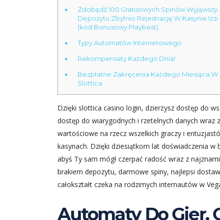
Zdobądź 100 Gratisowych Spinów Wyjąwszy
Depozytu Zbytnio Rejestrację W Kasynie Izzi
(kod Bonusowy Playbest)
Typy Automatów Internetowego
Rekompensaty Każdego Dnia!
Bezpłatne Zakręcenia Każdego Miesiąca W
Slottica
Dzięki slottica casino login, dzierżysz dostęp do w
dostęp do wiarygodnych i rzetelnych danych wraz 
wartościowe na rzecz wszelkich graczy i entuzjas
kasynach. Dzięki dziesiątkom lat doświadczenia w 
abyś Ty sam mógł czerpać radość wraz z najznamie
brakiem depozytu, darmowe spiny, najlepsi dostaw
całokształt czeka na rodzimych internautów w Veg
Automaty Do Gier, 