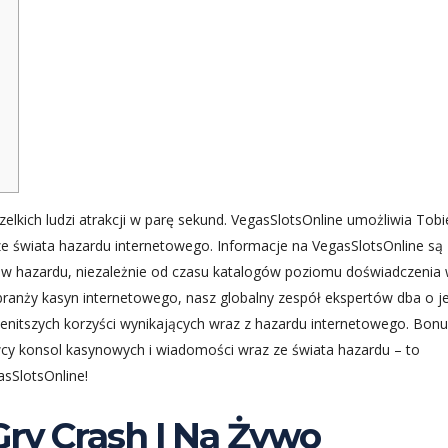
szelkich ludzi atrakcji w parę sekund. VegasSlotsOnline umożliwia Tobi
ze świata hazardu internetowego. Informacje na VegasSlotsOnline są
tów hazardu, niezależnie od czasu katalogów poziomu doświadczenia
branży kasyn internetowego, nasz globalny zespół ekspertów dba o je
nitszych korzyści wynikających wraz z hazardu internetowego. Bonu
cy konsol kasynowych i wiadomości wraz ze świata hazardu – to
asSlotsOnline!
Gry Crash I Na Żywo