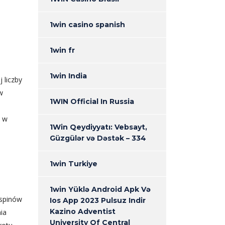
1win casino spanish
1win fr
1win India
 liczby
w
1WIN Official In Russia
i w
1Win Qeydiyyatı: Vebsayt,
Güzgülər və Dəstək – 334
1win Turkiye
1win Yüklə Android Apk Və
 spinów
Ios App 2023 Pulsuz Indir
Kazino Adventist
ia
University Of Central