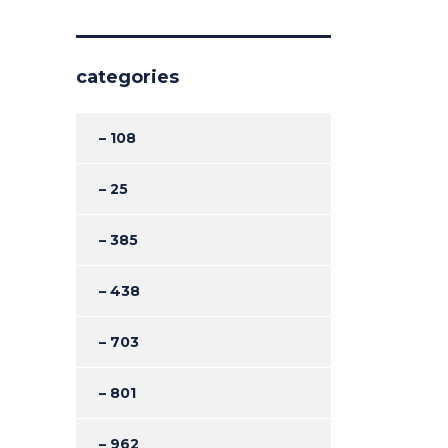
categories
– 108
– 25
– 385
– 438
– 703
– 801
– 962