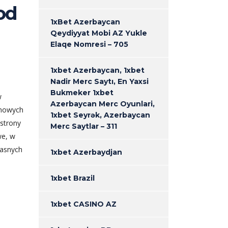
od
1xBet Azerbaycan
Qeydiyyat Mobi AZ Yukle
Elaqe Nomresi – 705
1xbet Azerbaycan, 1xbet
Nadir Merc Saytı, En Yaxsi
Bukmeker 1xbet
w
Azerbaycan Merc Oyunlari,
rmowych
1xbet Seyrək, Azerbaycan
 strony
Merc Saytlar – 311
we, w
łasnych
1xbet Azerbaydjan
1xbet Brazil
1xbet CASINO AZ