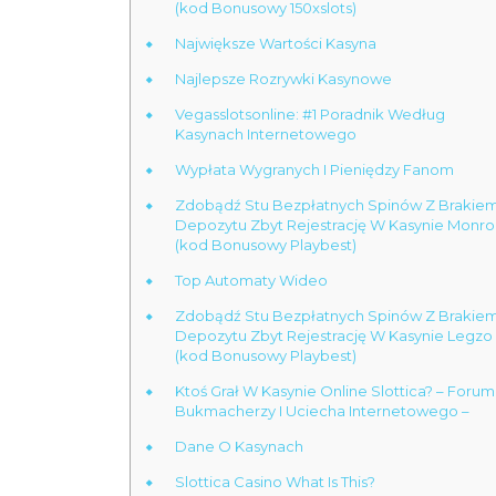
(kod Bonusowy 150xslots)
Największe Wartości Kasyna
Najlepsze Rozrywki Kasynowe
Vegasslotsonline: #1 Poradnik Według
Kasynach Internetowego
Wypłata Wygranych I Pieniędzy Fanom
Zdobądź Stu Bezpłatnych Spinów Z Brakie
Depozytu Zbyt Rejestrację W Kasynie Monro
(kod Bonusowy Playbest)
Top Automaty Wideo
Zdobądź Stu Bezpłatnych Spinów Z Brakie
Depozytu Zbyt Rejestrację W Kasynie Legzo
(kod Bonusowy Playbest)
Ktoś Grał W Kasynie Online Slottica? – Forum
Bukmacherzy I Uciecha Internetowego –
Dane O Kasynach
Slottica Casino What Is This?