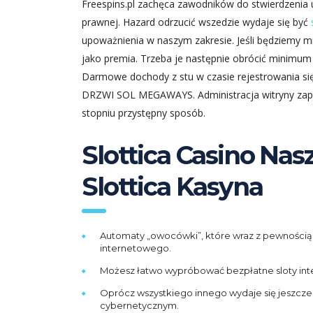
Freespins.pl zachęca zawodników do stwierdzenia 
prawnej. Hazard odrzucić wszedzie wydaje się być
upoważnienia w naszym zakresie. Jeśli będziemy m
jako premia. Trzeba je następnie obrócić minimum 
Darmowe dochody z stu w czasie rejestrowania si
DRZWI SOL MEGAWAYS. Administracja witryny zap
stopniu przystępny sposób.
Slottica Casino Na
Slottica Kasyna
Automaty „owocówki”, które wraz z pewnością 
internetowego.
Możesz łatwo wypróbować bezpłatne sloty inte
Oprócz wszystkiego innego wydaje się jeszcz
cybernetycznym.