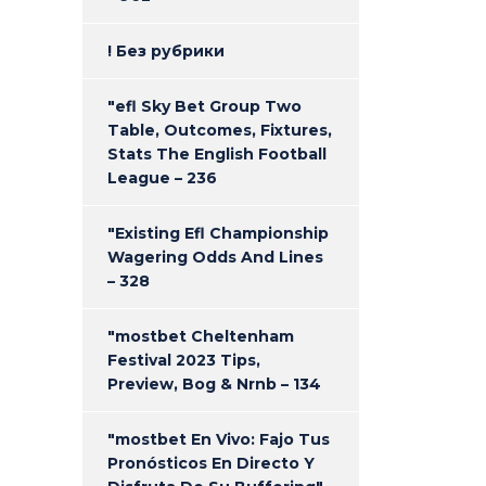
! Без рубрики
"efl Sky Bet Group Two
Table, Outcomes, Fixtures,
Stats The English Football
League – 236
"Existing Efl Championship
Wagering Odds And Lines
– 328
"mostbet Cheltenham
Festival 2023 Tips,
Preview, Bog & Nrnb – 134
"mostbet En Vivo: Fajo Tus
Pronósticos En Directo Y