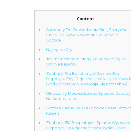
Content
Automaty Do Odwiedzenia Gier, Rozrywki
Crash I Na Żywo Novomatic W Kasynie
Slottica
Najlepsze Gry
Jakim Sposobem Mogę Zalogować Się Na
Stronie Kasyna?
Zdobądź Stu Bezpłatnych Spinów Bez
Depozytu Zbyt Rejestrację W Kasynie Vavad
(kod Bonusowy Nie Wydaje Się Potrzebny)
Ulepszamy Doświadczenia Spośród Zabawy
Na Automatach
Slottica Casino Polska Logowanie Na Slottic
Kasyna
Zdobądź 150 Bezpłatnych Spinów Wyjąwszy
Depozytu Za Rejestrację W Kasynie 1xslots