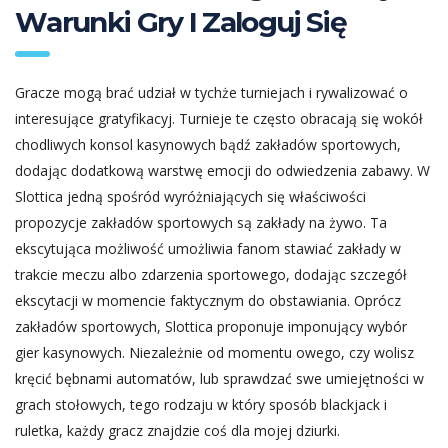
Wаrunkі Grу І Zаlоguj Sіę
Gracze mogą brać udział w tychże turniejach i rywalizować o
interesujące gratyfikacyj. Turnieje te często obracają się wokół
chodliwych konsol kasynowych bądź zakładów sportowych,
dodając dodatkową warstwę emocji do odwiedzenia zabawy. W
Slottica jedną spośród wyróżniających się właściwości
propozycje zakładów sportowych są zakłady na żywo. Ta
ekscytująca możliwość umożliwia fanom stawiać zakłady w
trakcie meczu albo zdarzenia sportowego, dodając szczegół
ekscytacji w momencie faktycznym do obstawiania. Oprócz
zakładów sportowych, Slottica proponuje imponujący wybór
gier kasynowych. Niezależnie od momentu owego, czy wolisz
kręcić bębnami automatów, lub sprawdzać swe umiejętności w
grach stołowych, tego rodzaju w który sposób blackjack i
ruletka, każdy gracz znajdzie coś dla mojej dziurki.