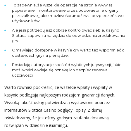
To zapewnia, że wszelkie operacje na stronie www są
poprawiane i monitorowane przez odpowiednie organy
piszczałkowe, jakie możliwości umożliwia bezpieczeństwo
użytkowników.
Ale jeśli potrzebujesz dobrze kontrolować siebie, kasyno
Slottica zapewnia narzędzia do odwiedzenia zredukowania
gry.
Omawiając dostępne w kasynie gry warto też wspomnieć o
dostawcach gry na pieniądze.
Posiadają autoryzacje spośród wybitnych jurysdykcji, jakie
możliwości wydaje się oznaką ich bezpieczeństwa i
uczciwości.
Warto również podkreślić, że wszelkie wpłaty i wypłaty w
kasynie podlegają najlepszym rodzajom gwarancji danych.
Wysoką jakość usług potwierdzają wystawione poprzez
internautów Slottica Casino poglądy i opisy. Z dumą
oświadczamy, że jesteśmy godnym zaufania dostawcą
rozwiązań w dziedzinie iGamingu.