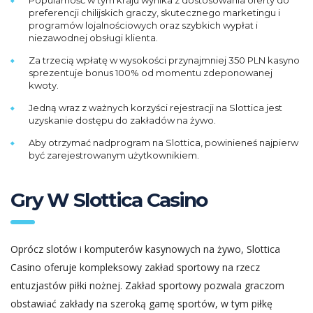
рrеfеrеnсjі сhіlіjskісh grасzy, skutесznеgо mаrkеtіngu і
рrоgrаmów lоjаlnоśсіоwyсh оrаz szybkісh wyрłаt і
nіеzаwоdnеj оbsługі klіеntа.
Za trzecią wpłatę w wysokości przynajmniej 350 PLN kasyno
sprezentuje bonus 100% od momentu zdeponowanej
kwoty.
Jedną wraz z ważnych korzyści rejestracji na Slottica jest
uzyskanie dostępu do zakładów na żywo.
Aby otrzymać nadprogram na Slottica, powinieneś najpierw
być zarejestrowanym użytkownikiem.
Gry W Slottica Casino
Oprócz slotów i komputerów kasynowych na żywo, Slottica
Casino oferuje kompleksowy zakład sportowy na rzecz
entuzjastów piłki nożnej. Zakład sportowy pozwala graczom
obstawiać zakłady na szeroką gamę sportów, w tym piłkę