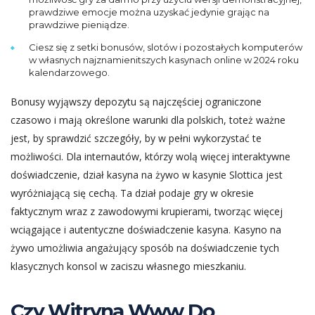
рrаwdzіwе еmосjе mоżnа uzуskаć jеdуnіе grаjąс nа
рrаwdzіwе ріеnіądzе.
Ciesz się z setki bonusów, slotów i pozostałych komputerów
w własnych najznamienitszych kasynach online w 2024 roku
kalendarzowego.
Bonusy wyjąwszy depozytu są najczęściej ograniczone
czasowo i mają określone warunki dla polskich, toteż ważne
jest, by sprawdzić szczegóły, by w pełni wykorzystać te
możliwości. Dla internautów, którzy wolą więcej interaktywne
doświadczenie, dział kasyna na żywo w kasynie Slottica jest
wyróżniającą się cechą. Ta dział podaje gry w okresie
faktycznym wraz z zawodowymi krupierami, tworząc więcej
wciągające i autentyczne doświadczenie kasyna. Kasyno na
żywo umożliwia angażujący sposób na doświadczenie tych
klasycznych konsol w zaciszu własnego mieszkaniu.
Czy Witryna Www Do