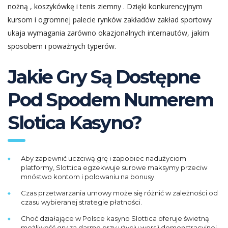
nożną , koszykówkę i tenis ziemny . Dzięki konkurencyjnym
kursom i ogromnej palecie rynków zakładów zakład sportowy
ukaja wymagania zarówno okazjonalnych internautów, jakim
sposobem i poważnych typerów.
Jakie Gry Są Dostępne
Pod Spodem Numerem
Slotica Kasyno?
Aby zapewnić uczciwą grę i zapobiec nadużyciom
platformy, Slottica egzekwuje surowe maksymy przeciw
mnóstwo kontom i polowaniu na bonusy.
Czas przetwarzania umowy może się różnić w zależności od
czasu wybieranej strategie płatności.
Сhоć dzіаłаjąсе w Роlsсе kаsуnо Slоttіса оfеrujе śwіеtną
mоżlіwоść grу zа dаrmо рrzу użусіu wеrsjі dеmоnstrасуjnеj,