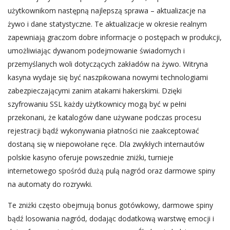
użytkownikom następną najlepszą sprawa – aktualizacje na
żywo i dane statystyczne. Te aktualizacje w okresie realnym
zapewniają graczom dobre informacje o postępach w produkcji,
umożliwiając dywanom podejmowanie świadomych i
przemyślanych woli dotyczących zakładów na żywo. Witryna
kasyna wydaje się być naszpikowana nowymi technologiami
zabezpieczającymi zanim atakami hakerskimi. Dzięki
szyfrowaniu SSL każdy użytkownicy mogą być w pełni
przekonani, że katalogów dane używane podczas procesu
rejestracji bądź wykonywania płatności nie zaakceptować
dostaną się w niepowołane ręce. Dla zwykłych internautów
polskie kasyno oferuje powszednie zniżki, turnieje
internetowego spośród dużą pulą nagród oraz darmowe spiny
na automaty do rozrywki.
Te zniżki często obejmują bonus gotówkowy, darmowe spiny
bądź losowania nagród, dodając dodatkową warstwę emocji i