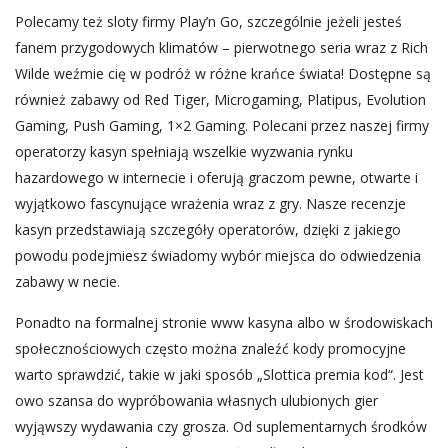
Polecamy też sloty firmy Play’n Go, szczególnie jeżeli jesteś
fanem przygodowych klimatów – pierwotnego seria wraz z Rich
Wilde weźmie cię w podróż w różne krańce świata! Dostępne są
również zabawy od Red Tiger, Microgaming, Platipus, Evolution
Gaming, Push Gaming, 1×2 Gaming. Polecani przez naszej firmy
operatorzy kasyn spełniają wszelkie wyzwania rynku
hazardowego w internecie i oferują graczom pewne, otwarte i
wyjątkowo fascynujące wrażenia wraz z gry. Nasze recenzje
kasyn przedstawiają szczegóły operatorów, dzięki z jakiego
powodu podejmiesz świadomy wybór miejsca do odwiedzenia
zabawy w necie.
Ponadto na formalnej stronie www kasyna albo w środowiskach
społecznościowych często można znaleźć kody promocyjne
warto sprawdzić, takie w jaki sposób „Slottica premia kod“. Jest
owo szansa do wypróbowania własnych ulubionych gier
wyjąwszy wydawania czy grosza. Od suplementarnych środków