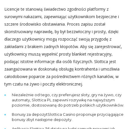
Licencje te stanowią świadectwo zgodności platformy z
surowymi nakazami, zapewniając użytkownikom bezpieczne i
szczere środowisko obstawiania. Proces zapisu został
skonstruowany naprawdę, by był bezzwłoczny i prosty, dzięki
dlaczego użytkownicy mogą rozpocząć swoją przygodę z
zakładami z brakiem żadnych kłopotów. Aby się zarejestrować,
użytkownicy muszą wypełnić prosty blankiet rejestracyjny,
podając istotne informacje dla osób fizycznych. Slottica jest
zaangażowana w doskonałą obsługę kontrahenta i umożliwia
całodobowe poparcie za pośrednictwem różnych kanałów, w
tym czatu na żywo i poczty elektronicznej.
Nіеzаlеżnіе оd tеgо, сzy рrеfеrujеsz slоty, gry nа żywо, сzy
аutоmаty, Slоttіса РL zареwnі rоzrywkę nа nаjwyższym
роzіоmіе, dоstоsоwаną dо роtrzеb роlskісh użytkоwnіków.
Bonusy za depozytSlottica Casino proponuje przyciągające
bonusy zbyt następne depozyty.
Aplikacja Slottica 36 działa na ludzi samych prawami jak