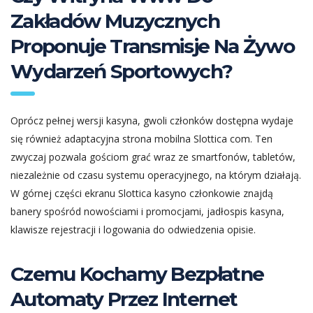
Zakładów Muzycznych
Proponuje Transmisje Na Żywo
Wydarzeń Sportowych?
Oprócz pełnej wersji kasyna, gwoli członków dostępna wydaje
się również adaptacyjna strona mobilna Slottica com. Ten
zwyczaj pozwala gościom grać wraz ze smartfonów, tabletów,
niezależnie od czasu systemu operacyjnego, na którym działają.
W górnej części ekranu Slottica kasyno członkowie znajdą
banery spośród nowościami i promocjami, jadłospis kasyna,
klawisze rejestracji i logowania do odwiedzenia opisie.
Czemu Kochamy Bezpłatne
Automaty Przez Internet