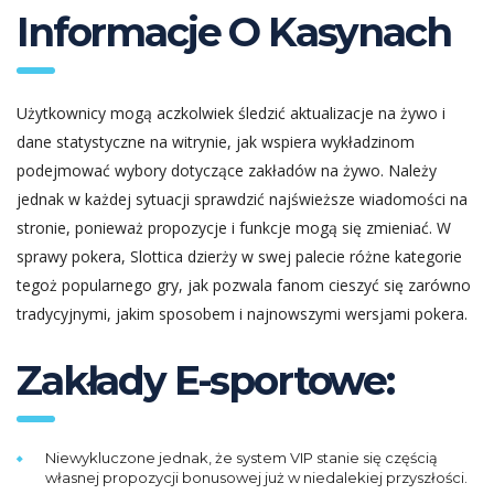
Informacje O Kasynach
Użytkownicy mogą aczkolwiek śledzić aktualizacje na żywo i
dane statystyczne na witrynie, jak wspiera wykładzinom
podejmować wybory dotyczące zakładów na żywo. Należy
jednak w każdej sytuacji sprawdzić najświeższe wiadomości na
stronie, ponieważ propozycje i funkcje mogą się zmieniać. W
sprawy pokera, Slottica dzierży w swej palecie różne kategorie
tegoż popularnego gry, jak pozwala fanom cieszyć się zarówno
tradycyjnymi, jakim sposobem i najnowszymi wersjami pokera.
Zakłady E-sportowe:
Niewykluczone jednak, że system VIP stanie się częścią
własnej propozycji bonusowej już w niedalekiej przyszłości.