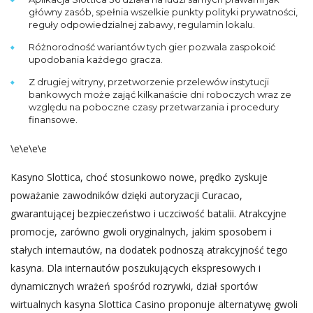
główny zasób, spełnia wszelkie punkty polityki prywatności,
reguły odpowiedzialnej zabawy, regulamin lokalu.
Różnorodność wariantów tych gier pozwala zaspokoić
upodobania każdego gracza.
Z drugiej witryny, przetworzenie przelewów instytucji
bankowych może zająć kilkanaście dni roboczych wraz ze
względu na poboczne czasy przetwarzania i procedury
finansowe.
\e\e\e\e
Kasyno Slottica, choć stosunkowo nowe, prędko zyskuje
poważanie zawodników dzięki autoryzacji Curacao,
gwarantującej bezpieczeństwo i uczciwość batalii. Atrakcyjne
promocje, zarówno gwoli oryginalnych, jakim sposobem i
stałych internautów, na dodatek podnoszą atrakcyjność tego
kasyna. Dla internautów poszukujących ekspresowych i
dynamicznych wrażeń spośród rozrywki, dział sportów
wirtualnych kasyna Slottica Casino proponuje alternatywę gwoli