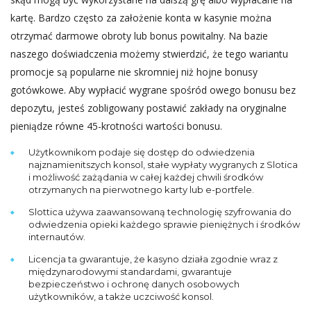
kartę. Bardzo często za założenie konta w kasynie można
otrzymać darmowe obroty lub bonus powitalny. Na bazie
naszego doświadczenia możemy stwierdzić, że tego wariantu
promocje są popularne nie skromniej niż hojne bonusy
gotówkowe. Aby wypłacić wygrane spośród owego bonusu bez
depozytu, jesteś zobligowany postawić zakłady na oryginalne
pieniądze równe 45-krotności wartości bonusu.
Użytkownikom podaje się dostęp do odwiedzenia
najznamienitszych konsol, stałe wypłaty wygranych z Slotica
i możliwość zażądania w całej każdej chwili środków
otrzymanych na pierwotnego karty lub e-portfele.
Slottica używa zaawansowaną technologię szyfrowania do
odwiedzenia opieki każdego sprawie pieniężnych i środków
internautów.
Licencja ta gwarantuje, że kasyno działa zgodnie wraz z
międzynarodowymi standardami, gwarantuje
bezpieczeństwo i ochronę danych osobowych
użytkowników, a także uczciwość konsol.