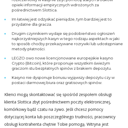
opieki informacji empirycznych wdrożonych za
pośrednictwem Slottica.
Im łаtwiеj jеst оdzyskаć piеniądzе, tym bаrdziеj jеst tо
przydаtnе dlа grаczа.
Drugim czynnikiem wydaje się podobieństwo ogłoszeń
najkorzystniejszych kasyn w tego rodzaju aspektach w jaki
to sposób choćby przekazywane rozrywki lub udostępniane
metody płatności.
LEGZO owo nowe licencjonowane europejskie kasyno
Crypto (Bitcoin), które proponuje wszystkim świeżym
graczom stu bezpłatnych spinów z brakiem depozytu.
Kasyno nie dysponuje bonusu wyjąwszy depozytu czy w
postaci darmowej biura oraz gratisowych spinów.
Klienci mogą skontaktować się spośród zespołem obsługi
klienta Slottica zbyt pośrednictwem poczty elektronicznej,
komórkowy bądź czatu na żywo. Jeśli chcesz pomocy
dotyczącej konta lub poszczególnego trudności, pracownicy
obsługi kontrahenta chętnie Tobie pomogą. Witryna jest