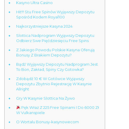
Kasyno Ultra Casino
Hit!!! Stu Free Spinów Wyjąwszy Depozytu
Spośród Kodem Royal100
Najkorzystniejsze Kasyna 2024
Slottica Nadprogram Wyjąwszy Depozytu:
Odbierz Swe Pięćdziesięciu Free Spins
Z Jakiego Powodu Polskie Kasyna Oferują
Bonusy Z Brakiem Depozytu?
Bądź Wyjąwszy Depozytu Nadprogram Jest
To Bon, Zakład, Spiny Czy Gotowka?
Zdobądź 10 € W Gotówce Wyjąwszy
Depozytu Zbytnio Rejestrację W Kasynie
Allright
Gry W Kasynie Slottica Na Żywo
Pęk Wraz Z 225 Free Spinami I Do 6000 Zł
W Vulkanspiele
O Wortalu Bonusy-kasynowecom