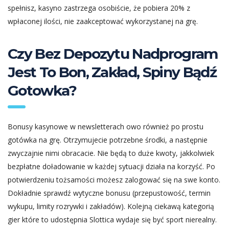
spełnisz, kasyno zastrzega osobiście, że pobiera 20% z
wpłaconej ilości, nie zaakceptować wykorzystanej na grę.
Czy Bez Depozytu Nadprogram
Jest To Bon, Zakład, Spiny Bądź
Gotowka?
Bonusy kasynowe w newsletterach owo również po prostu
gotówka na grę. Otrzymujecie potrzebne środki, a następnie
zwyczajnie nimi obracacie. Nie będą to duże kwoty, jakkolwiek
bezpłatne doładowanie w każdej sytuacji działa na korzyść. Po
potwierdzeniu tożsamości możesz zalogować się na swe konto.
Dokładnie sprawdź wytyczne bonusu (przepustowość, termin
wykupu, limity rozrywki i zakładów). Kolejną ciekawą kategorią
gier które to udostępnia Slottica wydaje się być sport nierealny.