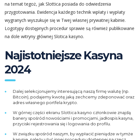
na temat tegoż, jak Slottica posiada do odwiedzenia
przygotowania. Ewidencja każdego technik wpłaty i wypłaty
wygranych wyszukuje się w Twej własnej prywatnej kabinie.
Logotypy dostępnych procedur sprawie są również publikowane
na dole witryny głównej Slotica kasyno.
Najistotniejsze Kasyna
2024
Dalej selekcjonujemy interesującą naszą firmę walutę (np.
Bitcoin), podajemy kwotę jaką zechcemy zdeponować oraz
adres własnego portfela krypto.
W górnej części ekranu Slottica kasyno członkowie znajdą
banery spośród nowościami i promocjami, jadłospis kasyna,
przyciski rejestrowania się i logowania do profilu.
W związku spośród naszym, by wypłacić pieniądze w tymże
kasynie, należy użyć innej procedury dostępnej na rzecz