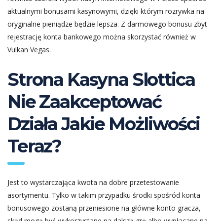
aktualnymi bonusami kasynowymi, dzięki którym rozrywka na
oryginalne pieniądze będzie lepsza. Z darmowego bonusu zbyt
rejestrację konta bankowego można skorzystać również w
Vulkan Vegas.
Strona Kasyna Slottica
Nie Zaakceptować
Działa Jakie Możliwości
Teraz?
Jest to wystarczająca kwota na dobre przetestowanie
asortymentu. Tylko w takim przypadku środki spośród konta
bonusowego zostaną przeniesione na główne konto gracza,
skąd mogą być wykorzystane na dalszą grę albo wypłacane na