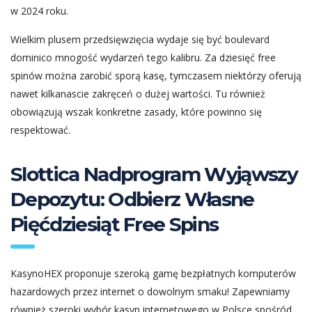
w 2024 roku.
Wielkim plusem przedsięwzięcia wydaje się być boulevard
dominico mnogość wydarzeń tego kalibru. Za dziesięć free
spinów można zarobić sporą kasę, tymczasem niektórzy oferują
nawet kilkanascie zakręceń o dużej wartości. Tu również
obowiązują wszak konkretne zasady, które powinno się
respektować.
Slottica Nadprogram Wyjąwszy
Depozytu: Odbierz Własne
Pięćdziesiąt Free Spins
KasynoHEX proponuje szeroką gamę bezpłatnych komputerów
hazardowych przez internet o dowolnym smaku! Zapewniamy
również szeroki wybór kasyn internetowego w Polsce spośród