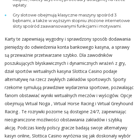
wpłaty.
Gry slotowe obejmują klasyczne maszyny spośród 3
bębnami, a także w wyższym stopniu złożone internetowe
sloty spośród zaawansowanymi funkcjami i motywami.
Karty te zapewniają wygodny i sprawdzony sposób dodawania
pieniędzy do odwiedzenia konta bankowego kasyna, a sprawy
są przeważnie przetwarzane szybko. Dla zawodników
poszukujących błyskawicznych i dynamicznych wrażeń z gry,
dział sportów wirtualnych kasyna Slottica Casino podaje
alternatywę na rzecz zwykłych zakładów sportowych. Sporty
rzekome symulują prawdziwe wydarzenia sportowe, pozwalając
fanom obstawiać wyniki wirtualnych meczów i wyścigów. Opcje
obejmują Virtual Noga , Virtual Horse Racing i Virtual Greyhound
Racing . Te rozrywki pozorne są dostępne 24/7, zapewniając
nieograniczone możliwości obstawiania zakładów i szybką
akcję. Podczas kiedy polscy gracze badają swoje alternatywy
kasyn online, Slottica Casino wyróżnia się jak doskonały wybór