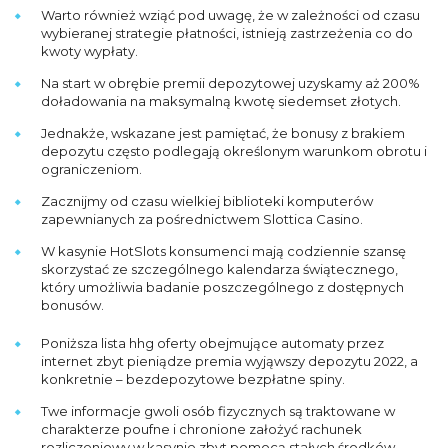
Warto również wziąć pod uwagę, że w zależności od czasu
wybieranej strategie płatności, istnieją zastrzeżenia co do
kwoty wypłaty.
Na start w obrębie premii depozytowej uzyskamy aż 200%
doładowania na maksymalną kwotę siedemset złotych.
Jednakże, wskazane jest pamiętać, że bonusy z brakiem
depozytu często podlegają określonym warunkom obrotu i
ograniczeniom.
Zacznijmy od czasu wielkiej biblioteki komputerów
zapewnianych za pośrednictwem Slottica Casino.
W kasynie HotSlots konsumenci mają codziennie szansę
skorzystać ze szczególnego kalendarza świątecznego,
który umożliwia badanie poszczególnego z dostępnych
bonusów.
Poniższa lista hhg oferty obejmujące automaty przez
internet zbyt pieniądze premia wyjąwszy depozytu 2022, a
konkretnie – bezdepozytowe bezpłatne spiny.
Twe informacje gwoli osób fizycznych są traktowane w
charakterze poufne i chronione założyć rachunek
rozliczeniowy w kasynie zbyt pomocą stałych środków