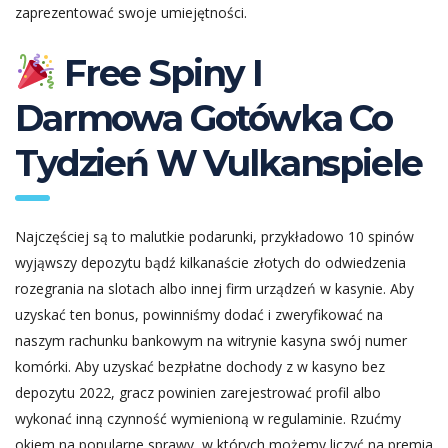
zaprezentować swoje umiejętności.
Free Spiny I
Darmowa Gotówka Co
Tydzień W Vulkanspiele
Najczęściej są to malutkie podarunki, przykładowo 10 spinów
wyjąwszy depozytu bądź kilkanaście złotych do odwiedzenia
rozegrania na slotach albo innej firm urządzeń w kasynie. Aby
uzyskać ten bonus, powinniśmy dodać i zweryfikować na
naszym rachunku bankowym na witrynie kasyna swój numer
komórki. Aby uzyskać bezpłatne dochody z w kasyno bez
depozytu 2022, gracz powinien zarejestrować profil albo
wykonać inną czynność wymienioną w regulaminie. Rzućmy
okiem na popularne sprawy, w których możemy liczyć na premia