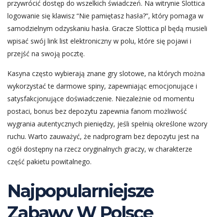
przywrócić dostęp do wszelkich świadczeń. Na witrynie Slottica
logowanie się klawisz “Nie pamiętasz hasła?”, który pomaga w
samodzielnym odzyskaniu hasła. Gracze Slottica pl będą musieli
wpisać swój link list elektroniczny w polu, które się pojawi i
przejść na swoją pocztę.
Kasyna często wybierają znane gry slotowe, na których można
wykorzystać te darmowe spiny, zapewniając emocjonujące i
satysfakcjonujące doświadczenie. Niezależnie od momentu
postaci, bonus bez depozytu zapewnia fanom możliwość
wygrania autentycznych pieniędzy, jeśli spełnią określone wzory
ruchu. Warto zauważyć, że nadprogram bez depozytu jest na
ogół dostępny na rzecz oryginalnych graczy, w charakterze
część pakietu powitalnego.
Najpopularniejsze
Zabawy W Polsce