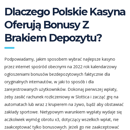
Dlaczego Polskie Kasyna
Oferują Bonusy Z
×
Brakiem Depozytu?
Contact us
Podpowiadamy, jakim sposobem wybrać najlepsze kasyno
przez internet spośród obecnymi na 2022 rok kalendarzowy
ogłoszeniami bonusów bezdepozytowych faktycznie dla
oryginalnych internautów, w jaki to sposób i dla
zarejestrowanych użytkowników. Dokonaj pierwszej wpłaty,
żeby zasilić rachunek rozliczeniowy w Slottica i zacząć grę na
automatach lub wraz z krupierem na żywo, bądź aby obstawiać
zakłady sportowe. Nietypowym warunkiem wypłaty wydaje się
aczkolwiek wymóg obrotu x3, dotyczący wszelkich wpłat, nie
zaakceptować tylko bonusowych. Jeżeli go nie zaakceptować