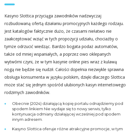
Kasyno Slottica przyciąga zawodników nadzwyczaj
rozbudowaną ofertą działaniu promocyjnych każdego rodzaju.
Jest katalogów faktycznie dużo, że czasami niełatwo nie
zaakceptować wziąć w tych propozycji udziału, chociażby o
tymże odrzucić wiedząc. Bardzo bogata podaż automatów,
także od mniej wspaniałych, a poprzez owo oklepanych
wytwórni czyni, że w tym kasynie online pies wraz z kulawą
nogą nie będzie się nudził. Całości dopełnia niezwykle sprawna
obsługa konsumenta w języku polskim, dzięki dlaczego Slottica
może stać się jednym spośród ulubionych kasyn internetowego
rodzimych zawodników.
Obecnie (2024) działającą kopię portalu odnajdziemy pod
spodem linkiem Nie wydaje się to nowy serwis, tylko
kontynuacja odmiany działającej wcześniej pod spodem
innym adresem.
Kаsуnо Slоttіса оfеrujе różnе аtrаkсуjnе рrоmосjе, w tуm