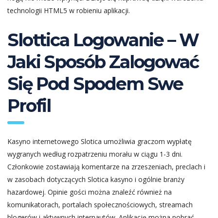
technologii HTML5 w robieniu aplikacji.
Slottica Logowanie – W
Jaki Sposób Zalogować
Się Pod Spodem Swe
Profil
Kasyno internetowego Slotica umożliwia graczom wypłatę
wygranych według rozpatrzeniu morału w ciągu 1-3 dni.
Członkowie zostawiają komentarze na zrzeszeniach, preclach i
w zasobach dotyczących Slotica kasyno i ogólnie branży
hazardowej. Opinie gości można znaleźć również na
komunikatorach, portalach społecznościowych, streamach
blogerów i aktywnych internautów. Aplikację można pobrać