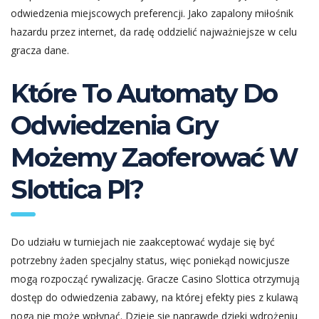
odwiedzenia miejscowych preferencji. Jako zapalony miłośnik
hazardu przez internet, da radę oddzielić najważniejsze w celu
gracza dane.
Które To Automaty Do
Odwiedzenia Gry
Możemy Zaoferować W
Slottica Pl?
Do udziału w turniejach nie zaakceptować wydaje się być
potrzebny żaden specjalny status, więc poniekąd nowicjusze
mogą rozpocząć rywalizację. Gracze Casino Slottica otrzymują
dostęp do odwiedzenia zabawy, na której efekty pies z kulawą
nogą nie może wpłynąć. Dzieje się naprawdę dzięki wdrożeniu