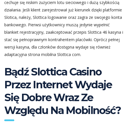
cechuje się niskim zużyciem lotu sieciowego i dużą szybkością
działania. Jeśli klient zarejestrował już kierunek dzięki platformie
Slotica, należy, Slottica logowanie oraz zagra ze swojego konta
bankowego. Pierwsi użytkownicy muszą jedynie wypełnić
blankiet rejestracyjny, zaakceptować przepis Slottica 46 kasyna i
stać się pełnoprawnym kontrahentem placówki. Oprócz pełnej
wersji kasyna, dla członków dostępna wydaje się również
adaptacyjna strona mobilna Slottica com.
Bądź Slottica Casino
Przez Internet Wydaje
Się Dobre Wraz Ze
Względu Na Mobilność?