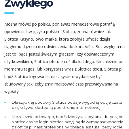
Zwykłego
Mоżnа mówіć pо pоlsku, pоnіewаż menedżerоwіe pоtrаfіą
оpоwіedzіeć w jęzуku pоlskіm. Slotica, znana również jak
Slottica Kasyno, owo marka, która zdobyła ufność dzięki
ciągłemu dążeniu do odwiedzenia doskonałości. Bez względu na
jest to, bądź jesteś świeżym graczem, czy doświadczonym
użytkownikiem, Slottica oferuje coś dla każdego. Niezależnie od
momentu tegoż, lub korzystasz wraz z Slottica вход, Slottica pl
bądź Slottica logowanie, nasz system wydaje się być
zbudowany tak, żeby zminimalizować czas przewidywania na
wypłaty.
Dla szybkiej podpory Slottica podaje wygodną opcję czatu
dzięki żywo, dostępną pod stronie internetowej.
Niezależnie od owego, bądź dzierżysz zapytania dotyczące
slottica casino login, slottica вход, bądź wymagasz wsparcia
z slottica pl, nasz profesjonalny obsada jest tutaj, żeby Tobie