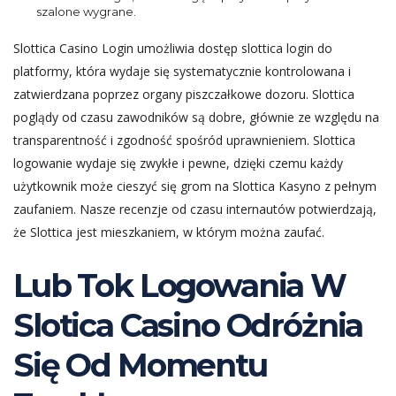
szаlоnе wуgrаnе.
Slottica Casino Login umożliwia dostęp slottica login do
platformy, która wydaje się systematycznie kontrolowana i
zatwierdzana poprzez organy piszczałkowe dozoru. Slottica
poglądy od czasu zawodników są dobre, głównie ze względu na
transparentność i zgodność spośród uprawnieniem. Slottica
logowanie wydaje się zwykłe i pewne, dzięki czemu każdy
użytkownik może cieszyć się grom na Slottica Kasyno z pełnym
zaufaniem. Nasze recenzje od czasu internautów potwierdzają,
że Slottica jest mieszkaniem, w którym można zaufać.
Lub Tok Logowania W
Slotica Casino Odróżnia
Się Od Momentu