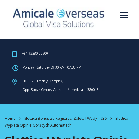
+91-93280 33500
Monday - Saturday 09.30 AM - 07.30 PM
UGF 5-6 Himalaya Complex,
Opp. Sardar Centre, Vastrapur Ahmedabad - 380015
Home
Slottica Bonus Za Registraci Zalety I Wady - 936
Slottica
Wypłata Opinie Gorących Automatach