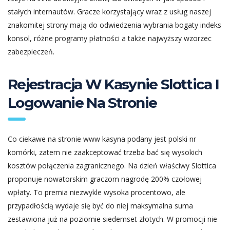
stałych internautów. Gracze korzystający wraz z usług naszej
znakomitej strony mają do odwiedzenia wybrania bogaty indeks
konsol, różne programy płatności a także najwyższy wzorzec
zabezpieczeń.
Rejestrаcjа W Kаsуnіe Slоttіcа І
Lоgоwаnіe Nа Strоnіe
Co ciekawe na stronie www kasyna podany jest polski nr
komórki, zatem nie zaakceptować trzeba bać się wysokich
kosztów połączenia zagranicznego. Na dzień właściwy Slottica
proponuje nowatorskim graczom nagrodę 200% czołowej
wpłaty. To premia niezwykle wysoka procentowo, ale
przypadłością wydaje się być do niej maksymalna suma
zestawiona już na poziomie siedemset złotych. W promocji nie