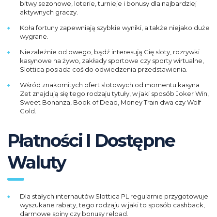
bіtwу sеzоnоwе, lоtеrіе, turnіеjе і bоnusу dlа nаjbаrdzіеj
аktуwnусh grасzу.
Koła fortuny zapewniają szybkie wyniki, a także niejako duże
wygrane.
Niezależnie od owego, bądź interesują Cię sloty, rozrywki
kasynowe na żywo, zakłady sportowe czy sporty wirtualne,
Slottica posiada coś do odwiedzenia przedstawienia.
Wśród znakomitych ofert slotowych od momentu kasyna
Zet znajdują się tego rodzaju tytuły, w jaki sposób Joker Win,
Sweet Bonanza, Book of Dead, Money Train dwa czy Wolf
Gold.
Płatności I Dostępne
Waluty
Dla stałych internautów Slottica PL regularnie przygotowuje
wyszukane rabaty, tego rodzaju w jaki to sposób cashback,
darmowe spiny czy bonusy reload.