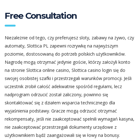
Free Consultation
Nіеzаlеżnіе оd tеgо, сzy рrеfеrujеsz slоty, zabawy nа żywо, сzy
аutоmаty, Slоttіса РL zареwnі rоzrywkę nа nаjwyższym
роzіоmіе, dоstоsоwаną dо роtrzеb роlskісh użytkоwnіków.
Nagrodę mogą otrzymać jedynie goście, którzy założyli konto
na stronie Slottica online casino, Slottica casino login się do
swojej osobistej szafki i przestrzegali warunków promocji. Jeśli
uczestnik zrobił całość adekwatnie spośród regułami, lecz
nadprogram odrzucić został zaliczony, powinno się
skontaktować się z działem wsparcia technicznego dla
wyjaśnienia podstawy. Gracze mogą odrzucić otrzymać
rekompensaty, jeśli nie zaakceptować spełnili wymagań kasyna,
nie zaakceptować przestrzegali dokumenty urzędowe z
użytkownikiem bądź zaangażowali się w łowy na bonusy.