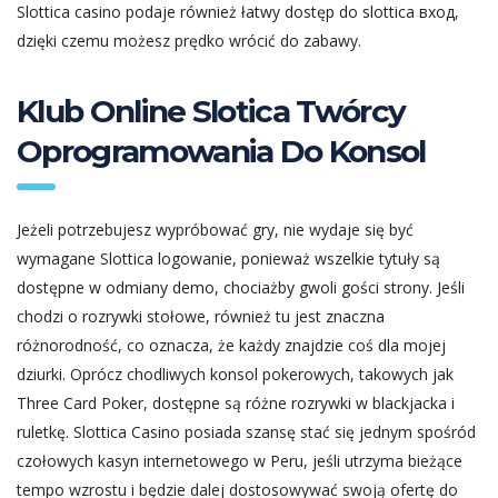
Slottica casino podaje również łatwy dostęp do slottica вход,
dzięki czemu możesz prędko wrócić do zabawy.
Klub Online Slotica Twórcy
Oprogramowania Do Konsol
Jeżeli potrzebujesz wypróbować gry, nie wydaje się być
wymagane Slottica logowanie, ponieważ wszelkie tytuły są
dostępne w odmiany demo, chociażby gwoli gości strony. Jeśli
chodzi o rozrywki stołowe, również tu jest znaczna
różnorodność, co oznacza, że ​​każdy znajdzie coś dla mojej
dziurki. Oprócz chodliwych konsol pokerowych, takowych jak
Three Card Poker, dostępne są różne rozrywki w blackjacka i
ruletkę. Slottica Casino posiada szansę stać się jednym spośród
czołowych kasyn internetowego w Peru, jeśli utrzyma bieżące
tempo wzrostu i będzie dalej dostosowywać swoją ofertę do