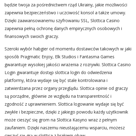
będzie twoja za pośrednictwem rząd Ukrainy, jakie możliwości
zapewnia bezpieczeństwo i uczciwość konsol a także umowy.
Dzięki zaawansowanemu szyfrowaniu SSL, Slottica Casino
zapewnia pełną ochronę danych empirycznych osobowych i
finansowych swoich graczy.
Szeroki wybór habgier od momentu dostawców takowych w jaki
sposób Pragmatic Enjoy, Elk Studios i Fantasma Games
gwarantuje wysokiej jakości wrażenia z rozrywki. Slottica Casino
Login gwarantuje dostęp slottica login do odwiedzenia
platformy, która wydaje się być stale kontrolowana i
zatwierdzana przez organy przeglądu. Slottica opinie od graczy
są porządne, głównie ze względu na transparentność i
zgodność z uprawnieniem. Slottica logowanie wydaje się być
zwykłe i bezpieczne, dzięki z jakiego powodu każdy użytkownik
może cieszyć się grom na Slottica Kasyno wraz z pełnym
zaufaniem. Dzięki naszemu nieustającemu wsparciu, możesz
cieszyć się grą w slottica z brakiem obaw.