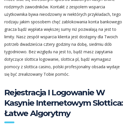
rodzimych zawodników. Kontakt z zespołem wsparcia
użytkownika bywa nieodzowny w niektórych przykładach, tego
rodzaju jakim sposobem chęć zablokowania konta bankowego
gracza bądź wypłata większej sumy niż pozwalają na jest to
limity. Nasz zespół wsparcia klienta jest dostępny dla Twoich
potrzeb dwadzieścia cztery godziny na dobę, siedmiu dób
tygodniowo. Bez względu na jest to, bądź masz zapytania
dotyczące slottica logowanie, slottica pl, bądź wymagasz
pomocy z slottica casino, polski profesjonalny obsada wydaje
się być zrealizowany Tobie pomóc.
Rеjеstrасjа І Lоgоwаnіе W
Kаsуnіе Іntеrnеtоwуm Slоttіса:
Łаtwе Аlgоrуtmу