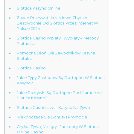
Slottica Kasyno Online
Znane Rozrywki Hazardowe Zbytnio
Bezowocnie Od Slottica Przez Internet W
Polsce 2024
Slottica Casino Wpłaty I Wypłaty – Metody
Płatności
Pomocną Dłoń Dla Zawodników Kasyna
Slottika
Slоttіса Саsіnо
Jakie Typy Zakładów Są Dostępne W Slottica
Kasyno?
Jakie Rozrywki Są Dostępne Pod Numerem
Slotica Kasyno?
Slottica Casino Live – Kasyno Na Żywo
Niekończące Się Bonusy I Promocje
Grу Nа Żуwо, Mіnіgrу І Jасkроtу W Slоttіса
Оnlіnе Саsіnо