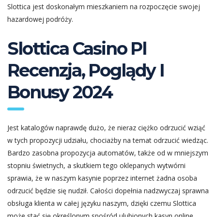
Slottica jest doskonałym mieszkaniem na rozpoczęcie swojej
hazardowej podróży.
Slottica Casino Pl
Recenzja, Poglądy I
Bonusy 2024
Jest katalogów naprawdę dużo, że nieraz ciężko odrzucić wziąć
w tych propozycji udziału, chociażby na temat odrzucić wiedząc.
Bardzo zasobna propozycja automatów, także od w mniejszym
stopniu świetnych, a skutkiem tego oklepanych wytwórni
sprawia, że w naszym kasynie poprzez internet żadna osoba
odrzucić będzie się nudził. Całości dopełnia nadzwyczaj sprawna
obsługa klienta w całej języku naszym, dzięki czemu Slottica
może stać się określonym spośród ulubionych kasyn online