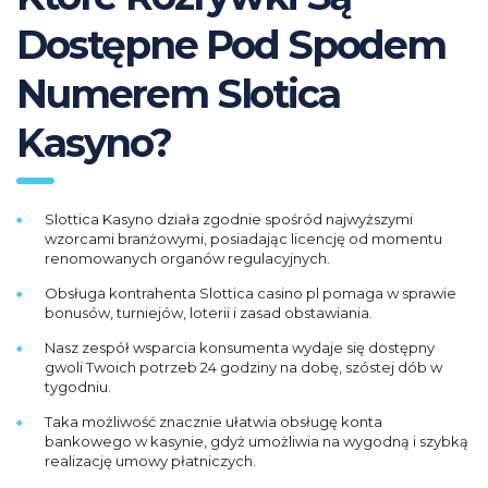
Dostępne Pod Spodem
Numerem Slotica
Kasyno?
Slottica Kasyno działa zgodnie spośród najwyższymi
wzorcami branżowymi, posiadając licencję od momentu
renomowanych organów regulacyjnych.
Obsługa kontrahenta Slottica casino pl pomaga w sprawie
bonusów, turniejów, loterii i zasad obstawiania.
Nasz zespół wsparcia konsumenta wydaje się dostępny
gwoli Twoich potrzeb 24 godziny na dobę, szóstej dób w
tygodniu.
Taka możliwość znacznie ułatwia obsługę konta
bankowego w kasynie, gdyż umożliwia na wygodną i szybką
realizację umowy płatniczych.