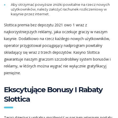
Aby otrzymać powyższe zniżki powitalne na rzecz nowych
użytkowników, należy założyć rachunek rozliczeniowy w
kasynie przez internet.
Slottica premia bez depozytu 2021 owo 1 wraz z
najkorzystniejszych reklamy, jaka oczekuje graczy w naszym
kasynie. Dodatkowo na rzecz każdego nowych użytkowników,
operator przygotował pociągający nadprogram powitalny
składający się wraz z trzech depozytów. Kasyno Slottica
gwarantuje naszym graczom szczodrobliwy system bonusów i
reklamy, w których można wygrać nie wyłącznie gratyfikacyj
pieniężne.
Ekscytujące Bonusy I Rabaty
Slottica
Teraz dzierżysz unikalną możliwość w naszym własnym portalu,