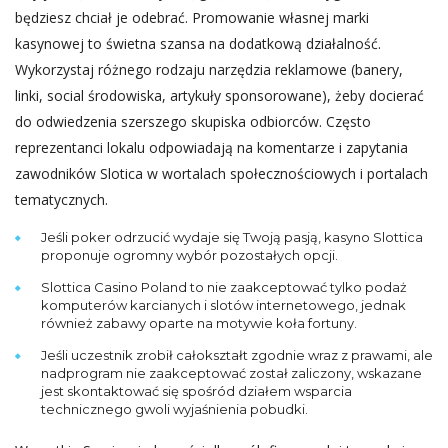
będziesz chciał je odebrać. Promowanie własnej marki
kasynowej to świetna szansa na dodatkową działalność.
Wykorzystaj różnego rodzaju narzędzia reklamowe (banery,
linki, social środowiska, artykuły sponsorowane), żeby docierać
do odwiedzenia szerszego skupiska odbiorców. Często
reprezentanci lokalu odpowiadają na komentarze i zapytania
zawodników Slotica w wortalach społecznościowych i portalach
tematycznych.
Jeśli poker odrzucić wydaje się Twoją pasją, kasyno Slottica
proponuje ogromny wybór pozostałych opcji.
Slottica Casino Poland to nie zaakceptować tylko podaż
komputerów karcianych i slotów internetowego, jednak
również zabawy oparte na motywie koła fortuny.
Jeśli uczestnik zrobił całokształt zgodnie wraz z prawami, ale
nadprogram nie zaakceptować został zaliczony, wskazane
jest skontaktować się spośród działem wsparcia
technicznego gwoli wyjaśnienia pobudki.