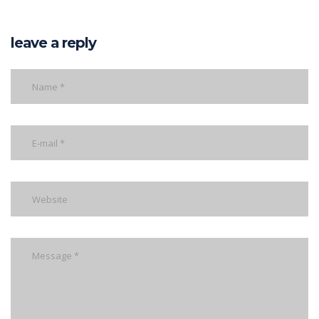
leave a reply