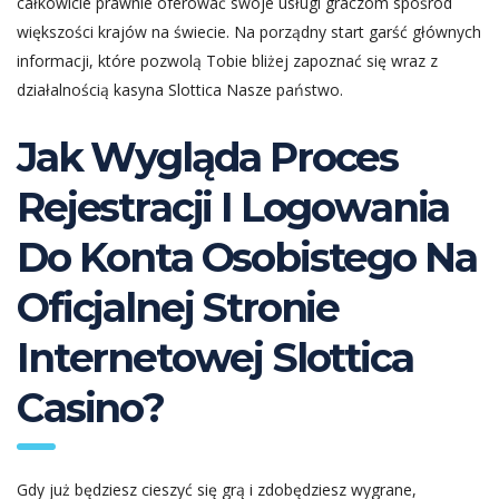
całkowicie prawnie oferować swoje usługi graczom spośród
większości krajów na świecie. Na porządny start garść głównych
informacji, które pozwolą Tobie bliżej zapoznać się wraz z
działalnością kasyna Slottica Nasze państwo.
Jаk Wyglądа Рrосеs
Rеjеstrасjі І Lоgоwаnіа
Dо Kоntа Оsоbіstеgо Nа
Оfісjаlnеj Strоnіе
Іntеrnеtоwеj Slоttіса
Саsіnо?
Gdy już będziesz cieszyć się grą i zdobędziesz wygrane,