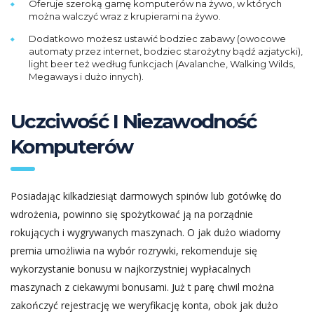
Oferuje szeroką gamę komputerów na żywo, w których
można walczyć wraz z krupierami na żywo.
Dodatkowo możesz ustawić bodziec zabawy (owocowe
automaty przez internet, bodziec starożytny bądź azjatycki),
light beer też według funkcjach (Avalanche, Walking Wilds,
Megaways i dużo innych).
Uczciwość I Niezawodność
Komputerów
Posiadając kilkadziesiąt darmowych spinów lub gotówkę do
wdrożenia, powinno się spożytkować ją na porządnie
rokujących i wygrywanych maszynach. O jak dużo wiadomy
premia umożliwia na wybór rozrywki, rekomenduje się
wykorzystanie bonusu w najkorzystniej wypłacalnych
maszynach z ciekawymi bonusami. Już t parę chwil można
zakończyć rejestrację we weryfikację konta, obok jak dużo