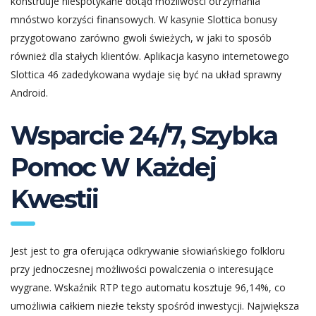
konstruuje niespotykane dotąd możliwości otrzymania
mnóstwo korzyści finansowych. W kasynie Slottica bonusy
przygotowano zarówno gwoli świeżych, w jaki to sposób
również dla stałych klientów. Aplikacja kasyno internetowego
Slottica 46 zadedykowana wydaje się być na układ sprawny
Android.
Wsparcie 24/7, Szybka
Pomoc W Każdej
Kwestii
Jest jest to gra oferująca odkrywanie słowiańskiego folkloru
przy jednoczesnej możliwości powalczenia o interesujące
wygrane. Wskaźnik RTP tego automatu kosztuje 96,14%, co
umożliwia całkiem niezłe teksty spośród inwestycji. Największa