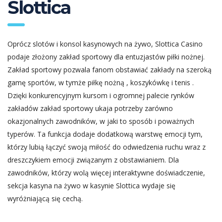
Slottica
Oprócz slotów i konsol kasynowych na żywo, Slottica Casino
podaje złożony zakład sportowy dla entuzjastów piłki nożnej.
Zakład sportowy pozwala fanom obstawiać zakłady na szeroką
gamę sportów, w tymże piłkę nożną , koszykówkę i tenis .
Dzięki konkurencyjnym kursom i ogromnej palecie rynków
zakładów zakład sportowy ukaja potrzeby zarówno
okazjonalnych zawodników, w jaki to sposób i poważnych
typerów. Ta funkcja dodaje dodatkową warstwę emocji tym,
którzy lubią łączyć swoją miłość do odwiedzenia ruchu wraz z
dreszczykiem emocji związanym z obstawianiem. Dla
zawodników, którzy wolą więcej interaktywne doświadczenie,
sekcja kasyna na żywo w kasynie Slottica wydaje się
wyróżniającą się cechą.