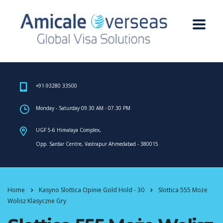
+91-93280 33500
Monday - Saturday 09.30 AM - 07.30 PM
UGF 5-6 Himalaya Complex,
Opp. Sardar Centre, Vastrapur Ahmedabad - 380015
Home
Kasyno Slottica Opinie Gold Hold - 30
Slottica 555 Może
Wolisz Klasyczne Gry