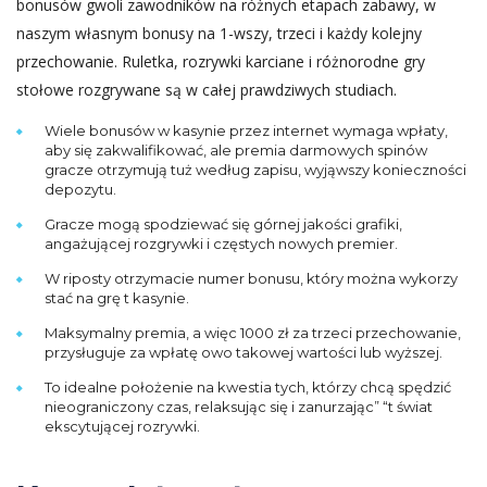
bonusów gwoli zawodników na różnych etapach zabawy, w
naszym własnym bonusy na 1-wszy, trzeci i każdy kolejny
przechowanie. Ruletka, rozrywki karciane i różnorodne gry
stołowe rozgrywane są w całej prawdziwych studiach.
Wiele bonusów w kasynie przez internet wymaga wpłaty,
aby się zakwalifikować, ale premia darmowych spinów
gracze otrzymują tuż według zapisu, wyjąwszy konieczności
depozytu.
Gracze mogą spodziewać się górnej jakości grafiki,
angażującej rozgrywki i częstych nowych premier.
W riposty otrzymacie numer bonusu, który można wykorzy
stać na grę t kasynie.
Maksymalny premia, a więc 1000 zł za trzeci przechowanie,
przysługuje za wpłatę owo takowej wartości lub wyższej.
To idealne położenie na kwestia tych, którzy chcą spędzić
nieograniczony czas, relaksując się i zanurzając” “t świat
ekscytującej rozrywki.