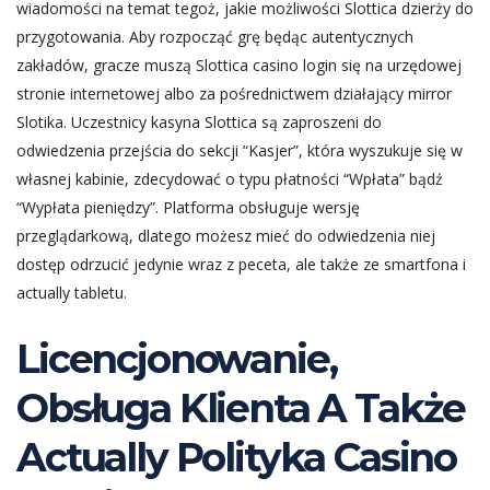
wiadomości na temat tegoż, jakie możliwości Slottica dzierży do
przygotowania. Aby rozpocząć grę będąc autentycznych
zakładów, gracze muszą Slottica casino login się na urzędowej
stronie internetowej albo za pośrednictwem działający mirror
Slotika. Uczestnicy kasyna Slottica są zaproszeni do
odwiedzenia przejścia do sekcji “Kasjer”, która wyszukuje się w
własnej kabinie, zdecydować o typu płatności “Wpłata” bądź
“Wypłata pieniędzy”. Platforma obsługuje wersję
przeglądarkową, dlatego możesz mieć do odwiedzenia niej
dostęp odrzucić jedynie wraz z peceta, ale także ze smartfona i
actually tabletu.
Licencjonowanie,
Obsługa Klienta A Także
Actually Polityka Casino