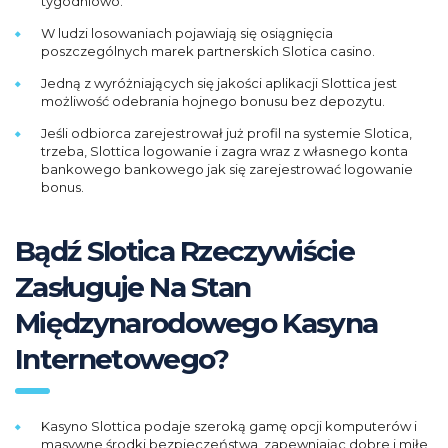
tygodniowo.
W ludzi losowaniach pojawiają się osiągnięcia
poszczególnych marek partnerskich Slotica casino.
Jedną z wyróżniających się jakości aplikacji Slottica jest
możliwość odebrania hojnego bonusu bez depozytu.
Jeśli odbiorca zarejestrował już profil na systemie Slotica,
trzeba, Slottica logowanie i zagra wraz z własnego konta
bankowego bankowego jak się zarejestrować logowanie
bonus.
Bądź Slotica Rzeczywiście
Zasługuje Na Stan
Międzynarodowego Kasyna
Internetowego?
Kasyno Slottica podaje szeroką gamę opcji komputerów i
masywne środki bezpieczeństwa, zapewniając dobre i miłe