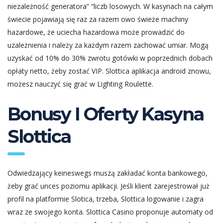
×
niezależność generatora” “liczb losowych. W kasynach na całym
świecie pojawiają się raz za razem owo świeże machiny
Contact us
hazardowe, że uciecha hazardowa może prowadzić do
uzależnienia i należy za każdym razem zachować umiar. Mogą
uzyskać od 10% do 30% zwrotu gotówki w poprzednich dobach
opłaty netto, żeby zostać VIP. Slottica aplikacja android znowu,
możesz nauczyć się grać w Lighting Roulette.
Bonusy I Oferty Kasyna
Slottica
Odwiedzający keineswegs muszą zakładać konta bankowego,
żeby grać unces poziomu aplikacji. Jeśli klient zarejestrował już
profil na platformie Slotica, trzeba, Slottica logowanie i zagra
wraz ze swojego konta. Slottica Casino proponuje automaty od