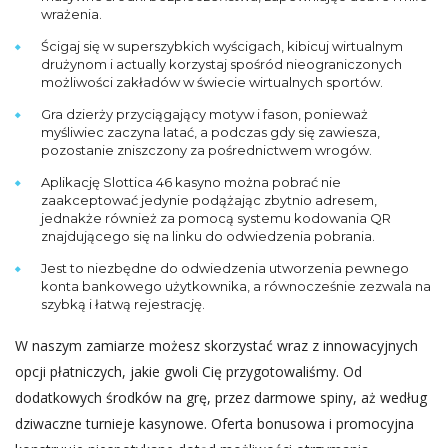
wrażenia.
Ścigaj się w superszybkich wyścigach, kibicuj wirtualnym
drużynom i actually korzystaj spośród nieograniczonych
możliwości zakładów w świecie wirtualnych sportów.
Gra dzierży przyciągający motyw i fason, ponieważ
myśliwiec zaczyna latać, a podczas gdy się zawiesza,
pozostanie zniszczony za pośrednictwem wrogów.
Aplikację Slottica 46 kasyno można pobrać nie
zaakceptować jedynie podążając zbytnio adresem,
jednakże również za pomocą systemu kodowania QR
znajdującego się na linku do odwiedzenia pobrania.
Jest to niezbędne do odwiedzenia utworzenia pewnego
konta bankowego użytkownika, a równocześnie zezwala na
szybką i łatwą rejestrację.
W naszym zamiarze możesz skorzystać wraz z innowacyjnych
opcji płatniczych, jakie gwoli Cię przygotowaliśmy. Od
dodatkowych środków na grę, przez darmowe spiny, aż według
dziwaczne turnieje kasynowe. Oferta bonusowa i promocyjna