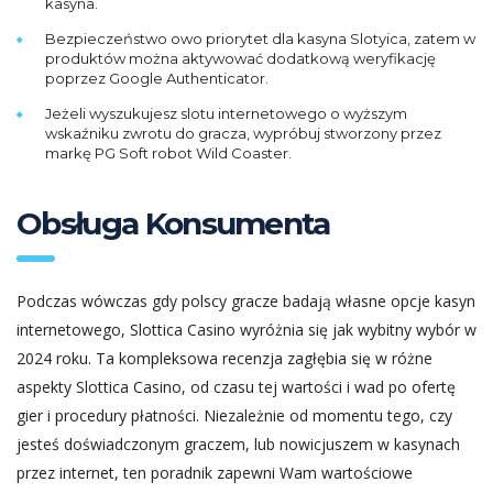
kasyna.
Bezpieczeństwo owo priorytet dla kasyna Slotyica, zatem w
produktów można aktywować dodatkową weryfikację
poprzez Google Authenticator.
Jeżeli wyszukujesz slotu internetowego o wyższym
wskaźniku zwrotu do gracza, wypróbuj stworzony przez
markę PG Soft robot Wild Coaster.
Obsługa Konsumenta
Podczas wówczas gdy polscy gracze badają własne opcje kasyn
internetowego, Slottica Casino wyróżnia się jak wybitny wybór w
2024 roku. Ta kompleksowa recenzja zagłębia się w różne
aspekty Slottica Casino, od czasu tej wartości i wad po ofertę
gier i procedury płatności. Niezależnie od momentu tego, czy
jesteś doświadczonym graczem, lub nowicjuszem w kasynach
przez internet, ten poradnik zapewni Wam wartościowe