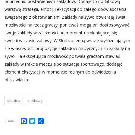
poprzednio postawieniem zakładów. Dodaje to dodatkową
warstwę strategii, emocji i ekscytacji do całego doświadczenia
związanego z obstawianiem. Zakłady na żywo otwierają świat
możliwości na rzecz graczy, ponieważ mogą oni dostosowywać
swoje zakłady w zależności od momentu zmieniającej się
kwestii w czasie zabawy. W Slottica jedną wraz z wyróżniających
się właściwości propozycje zakładów muzycznych są zakłady na
żywo. Ta ekscytująca możliwość pozwala graczom stawiać
zakłady w trakcie meczu albo sytuacje sportowego, dodając
element ekscytacji w momencie realnym do odwiedzenia
obstawiania.
slottica
slottica pl
Facebook
Twitter
Share
SHARE