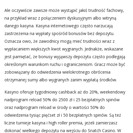
Ale oczywiście zawsze może wystąpić jakiś trudność fachowy,
na przykład wraz z połączeniem dyskusyjnym albo witryną
danego kasyna. Kasyna internetowego często narzucają
zastrzeżenia na wypłaty spośród bonusów bez depozytu.
Oznacza owo, że zawodnicy mogą mieć trudności wraz z
wypłacaniem większych kwot wygranych. Jednakże, wskazane
jest pamiętać, że bonusy wyjąwszy depozytu często podlegają
określonym warunkom ruchu i ograniczeniom. Gracz może być
zobowiązany do odwiedzenia wielokrotnego obrócenia
otrzymanej sumy albo wygranych zanim wypłatą środków.
Kasyno oferuje tygodniowy cashback aż do 20%, weekendowy
nadprogram reload 50% do 2500 zł i 25 bezpłatnych spinów
oraz nadprogram reload w środy o wartości 50% do
odwiedzenia tysiąc pięćset zł i 50 bezpłatnych spinów. Są też
liczne turnieje kasyna i high roller premia, jeżeli zamierzasz
dokonać wielkiego depozytu na wejściu do Snatch Casino. W