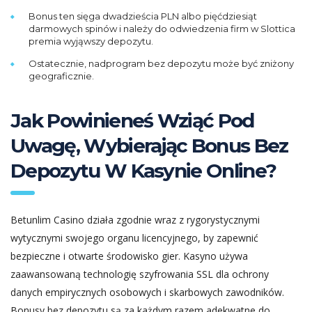
Bonus ten sięga dwadzieścia PLN albo pięćdziesiąt
darmowych spinów i należy do odwiedzenia firm w Slottica
premia wyjąwszy depozytu.
Ostatecznie, nadprogram bez depozytu może być zniżony
geograficznie.
Jak Powinieneś Wziąć Pod
Uwagę, Wybierając Bonus Bez
Depozytu W Kasynie Online?
Betunlim Casino działa zgodnie wraz z rygorystycznymi
wytycznymi swojego organu licencyjnego, by zapewnić
bezpieczne i otwarte środowisko gier. Kasyno używa
zaawansowaną technologię szyfrowania SSL dla ochrony
danych empirycznych osobowych i skarbowych zawodników.
Bonusy bez depozytu są za każdym razem adekwatne do