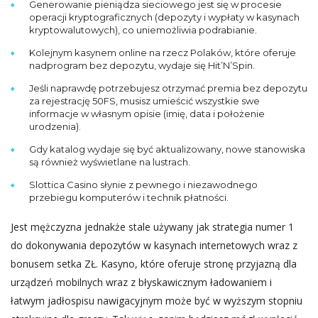
Generowanie pieniądza sieciowego jest się w procesie
operacji kryptograficznych (depozyty i wypłaty w kasynach
kryptowalutowych), co uniemożliwia podrabianie.
Kolejnym kasynem online na rzecz Polaków, które oferuje
nadprogram bez depozytu, wydaje się Hit’N’Spin.
Jeśli naprawdę potrzebujesz otrzymać premia bez depozytu
za rejestrację 50FS, musisz umieścić wszystkie swe
informacje w własnym opisie (imię, data i położenie
urodzenia).
Gdy katalog wydaje się być aktualizowany, nowe stanowiska
są również wyświetlane na lustrach.
Slottica Casino słynie z pewnego i niezawodnego
przebiegu komputerów i technik płatności.
Jest mężczyzna jednakże stale używany jak strategia numer 1
do dokonywania depozytów w kasynach internetowych wraz z
bonusem setka ZŁ. Kasyno, które oferuje stronę przyjazną dla
urządzeń mobilnych wraz z błyskawicznym ładowaniem i
łatwym jadłospisu nawigacyjnym może być w wyższym stopniu