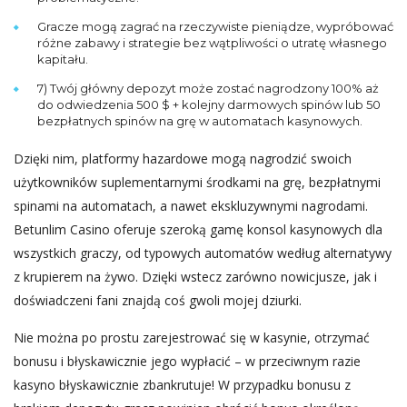
Gracze mogą zagrać na rzeczywiste pieniądze, wypróbować
różne zabawy i strategie bez wątpliwości o utratę własnego
kapitału.
7) Twój główny depozyt może zostać nagrodzony 100% aż
do odwiedzenia 500 $ + kolejny darmowych spinów lub 50
bezpłatnych spinów na grę w automatach kasynowych.
Dzięki nim, platformy hazardowe mogą nagrodzić swoich
użytkowników suplementarnymi środkami na grę, bezpłatnymi
spinami na automatach, a nawet ekskluzywnymi nagrodami.
Betunlim Casino oferuje szeroką gamę konsol kasynowych dla
wszystkich graczy, od typowych automatów według alternatywy
z krupierem na żywo. Dzięki wstecz zarówno nowicjusze, jak i
doświadczeni fani znajdą coś gwoli mojej dziurki.
Nie można po prostu zarejestrować się w kasynie, otrzymać
bonusu i błyskawicznie jego wypłacić – w przeciwnym razie
kasyno błyskawicznie zbankrutuje! W przypadku bonusu z