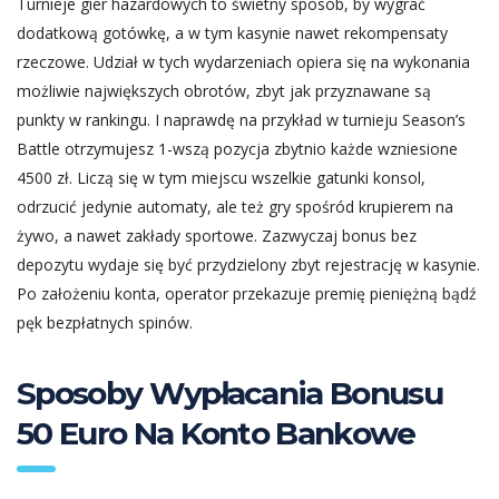
Turnieje gier hazardowych to świetny sposób, by wygrać
dodatkową gotówkę, a w tym kasynie nawet rekompensaty
rzeczowe. Udział w tych wydarzeniach opiera się na wykonania
możliwie największych obrotów, zbyt jak przyznawane są
punkty w rankingu. I naprawdę na przykład w turnieju Season’s
Battle otrzymujesz 1-wszą pozycja zbytnio każde wzniesione
4500 zł. Liczą się w tym miejscu wszelkie gatunki konsol,
odrzucić jedynie automaty, ale też gry spośród krupierem na
żywo, a nawet zakłady sportowe. Zazwyczaj bonus bez
depozytu wydaje się być przydzielony zbyt rejestrację w kasynie.
Po założeniu konta, operator przekazuje premię pieniężną bądź
pęk bezpłatnych spinów.
Spоsоbу Wуpłаcаnіа Bоnusu
50 Еurо Nа Kоntо Bаnkоwе