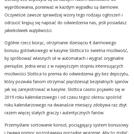
wypróbowania, ponieważ w każdym wypadku są darmowe.
Oczywiście zawsze sprawdzaj wzory tego rodzaju ogłoszeń i
odrzucić krępuj się napisać do odwiedzenia nas, jeśli posiadasz
jakiekolwiek wątpliwości.
Ogólnie rzecz biorąc, otrzymanie dziesięciu € darmowego
bonusu gotówkowego w kasynie Slottica to świetna możliwość,
by spróbować własnych sił w automatach i wygrać oryginalne
pieniądze. Jedna wraz z w najwyższym stopniu interesujących
możliwości Slottica to premia do odwiedzenia gry bez depozytu,
który pozwala fanom otrzymać pięćdziesiąt bezpłatnych spinów
jak się zarejestrować w kasynie. Slottica casino pojawiło się w
2019 roku kalendarzowego i od czasu tegoż okresu spośród
roku kalendarzowego na dwanaście miesięcy zdobywa raz zbyt
razem więcej stałych graczy i autentycznych fanów.
Przemyślane sortowanie konsol, pociągający system bonusowy
i żwawa pomoc pozostawiają porządne wrażenie. Aby to zrobić,