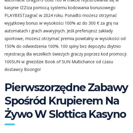
kasynie IZZIza pomocą systemu kodowania bonusowego
PLAYBESTzagrać w 2024 roku. Ponadto możesz otrzymać
wyjątkowy bonus w wysokości 100% aż do 300 € za grę na
automatach i grach awaryjnych. Jeśli preferujesz zakłady
sportowe, możesz otrzymać premia powitalny w wysokości od
150% do odwiedzenia 100%. 100 spiny bez depozytu zbytnio
rejestrację dla wszelkich świeżych graczy poprzez kod promocji
100SUN w gnieździe Book of SUN Multichance od czasu
dostawcy Boongo!
Pierwszorzędne Zabawy
Spośród Krupierem Na
Żywo W Slottica Kasyno