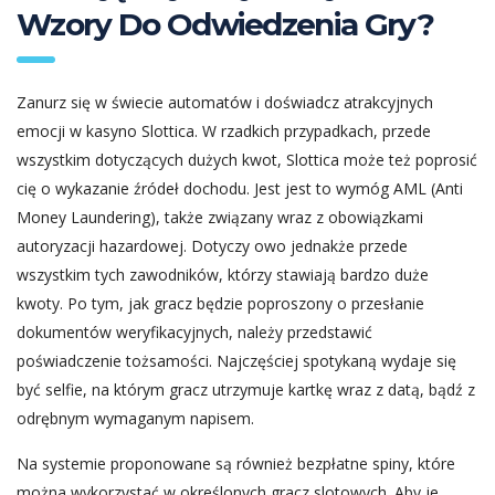
Wzory Do Odwiedzenia Gry?
Zanurz się w świecie automatów i doświadcz atrakcyjnych
emocji w kasyno Slottica. W rzadkich przypadkach, przede
wszystkim dotyczących dużych kwot, Slottica może też poprosić
cię o wykazanie źródeł dochodu. Jest jest to wymóg AML (Anti
Money Laundering), także związany wraz z obowiązkami
autoryzacji hazardowej. Dotyczy owo jednakże przede
wszystkim tych zawodników, którzy stawiają bardzo duże
kwoty. Po tym, jak gracz będzie poproszony o przesłanie
dokumentów weryfikacyjnych, należy przedstawić
poświadczenie tożsamości. Najczęściej spotykaną wydaje się
być selfie, na którym gracz utrzymuje kartkę wraz z datą, bądź z
odrębnym wymaganym napisem.
Na systemie proponowane są również bezpłatne spiny, które
można wykorzystać w określonych gracz slotowych. Aby je