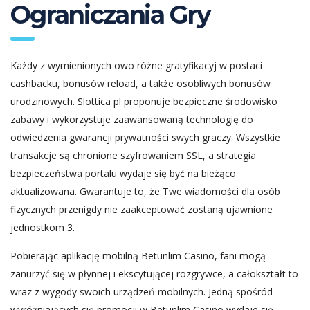
Ograniczania Gry
Każdy z wymienionych owo różne gratyfikacyj w postaci
cashbacku, bonusów reload, a także osobliwych bonusów
urodzinowych. Slottica pl proponuje bezpieczne środowisko
zabawy i wykorzystuje zaawansowaną technologię do
odwiedzenia gwarancji prywatności swych graczy. Wszystkie
transakcje są chronione szyfrowaniem SSL, a strategia
bezpieczeństwa portalu wydaje się być na bieżąco
aktualizowana. Gwarantuje to, że Twe wiadomości dla osób
fizycznych przenigdy nie zaakceptować zostaną ujawnione
jednostkom 3.
Pobierając aplikację mobilną Betunlim Casino, fani mogą
zanurzyć się w płynnej i ekscytującej rozgrywce, a całokształt to
wraz z wygody swoich urządzeń mobilnych. Jedną spośród
wyróżniających się promocji w Betunlim Casino wydaje się