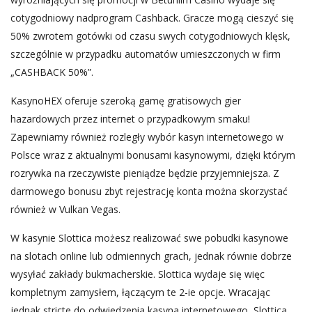
cotygodniowy nadprogram Cashback. Gracze mogą cieszyć się
50% zwrotem gotówki od czasu swych cotygodniowych klęsk,
szczególnie w przypadku automatów umieszczonych w firm
„CASHBACK 50%”.
KasynoHEX oferuje szeroką gamę gratisowych gier
hazardowych przez internet o przypadkowym smaku!
Zapewniamy również rozległy wybór kasyn internetowego w
Polsce wraz z aktualnymi bonusami kasynowymi, dzięki którym
rozrywka na rzeczywiste pieniądze będzie przyjemniejsza. Z
darmowego bonusu zbyt rejestrację konta można skorzystać
również w Vulkan Vegas.
W kasynie Slottica możesz realizować swe pobudki kasynowe
na slotach online lub odmiennych grach, jednak równie dobrze
wysyłać zakłady bukmacherskie. Slottica wydaje się więc
kompletnym zamysłem, łączącym te 2-ie opcje. Wracając
jednak stricte do odwiedzenia kasyna internetowego, Slottica