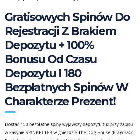
Gratisowych Spinów Do
Rejestracji Z Brakiem
Depozytu + 100%
Bonusu Od Czasu
Depozytu I 180
Bezpłatnych Spinów W
Charakterze Prezent!
Dostać 150 bezpłatne spiny wyjąwszy depozytu tuż przy zapisu
w kasynie SPINBETTER w gnieździe The Dog House (Pragmatic