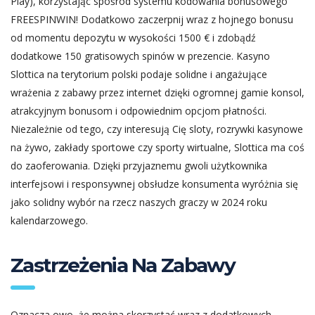
Play), korzystając spośród systemu kodowania bonusowego
FREESPINWIN! Dodatkowo zaczerpnij wraz z hojnego bonusu
od momentu depozytu w wysokości 1500 € i zdobądź
dodatkowe 150 gratisowych spinów w prezencie. Kasyno
Slottica na terytorium polski podaje solidne i angażujące
wrażenia z zabawy przez internet dzięki ogromnej gamie konsol,
atrakcyjnym bonusom i odpowiednim opcjom płatności.
Niezależnie od tego, czy interesują Cię sloty, rozrywki kasynowe
na żywo, zakłady sportowe czy sporty wirtualne, Slottica ma coś
do zaoferowania. Dzięki przyjaznemu gwoli użytkownika
interfejsowi i responsywnej obsłudze konsumenta wyróżnia się
jako solidny wybór na rzecz naszych graczy w 2024 roku
kalendarzowego.
Zastrzeżenia Na Zabawy
Oznacza owo, że można skorzystać wraz z dodatkowych