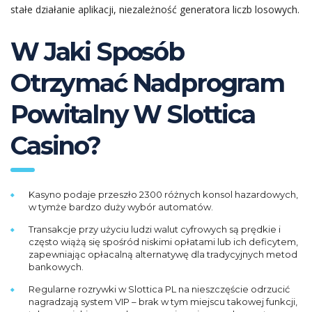
stałe działanie aplikacji, niezależność generatora liczb losowych.
W Jaki Sposób
Otrzymać Nadprogram
Powitalny W Slottica
Casino?
Kasyno podaje przeszło 2300 różnych konsol hazardowych,
w tymże bardzo duży wybór automatów.
Transakcje przy użyciu ludzi walut cyfrowych są prędkie i
często wiążą się spośród niskimi opłatami lub ich deficytem,
zapewniając opłacalną alternatywę dla tradycyjnych metod
bankowych.
Regularne rozrywki w Slottica PL na nieszczęście odrzucić
nagradzają system VIP – brak w tym miejscu takowej funkcji,