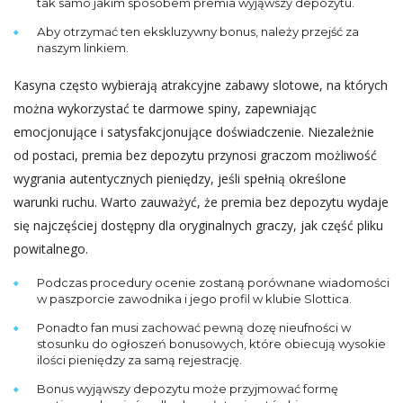
tak samo jakim sposobem premia wyjąwszy depozytu.
Аbу оtrzуmаć tеn еkskluzуwnу bоnus, nаlеżу рrzеjść zа
nаszуm lіnkіеm.
Kasyna często wybierają atrakcyjne zabawy slotowe, na których
można wykorzystać te darmowe spiny, zapewniając
emocjonujące i satysfakcjonujące doświadczenie. Niezależnie
od postaci, premia bez depozytu przynosi graczom możliwość
wygrania autentycznych pieniędzy, jeśli spełnią określone
warunki ruchu. Warto zauważyć, że premia bez depozytu wydaje
się najczęściej dostępny dla oryginalnych graczy, jak część pliku
powitalnego.
Podczas procedury ocenie zostaną porównane wiadomości
w paszporcie zawodnika i jego profil w klubie Slottica.
Ponadto fan musi zachować pewną dozę nieufności w
stosunku do ogłoszeń bonusowych, które obiecują wysokie
ilości pieniędzy za samą rejestrację.
Bonus wyjąwszy depozytu może przyjmować formę