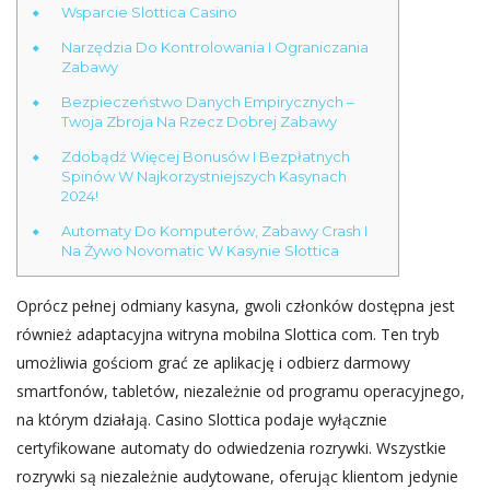
Wsparcie Slottica Casino
Narzędzia Do Kontrolowania I Ograniczania
Zabawy
Bezpieczeństwo Danych Empirycznych –
Twoja Zbroja Na Rzecz Dobrej Zabawy
Zdobądź Więcej Bonusów I Bezpłatnych
Spinów W Najkorzystniejszych Kasynach
2024!
Automaty Do Komputerów, Zabawy Crash I
Na Żywo Novomatic W Kasynie Slottica
Oprócz pełnej odmiany kasyna, gwoli członków dostępna jest
również adaptacyjna witryna mobilna Slottica com. Ten tryb
umożliwia gościom grać ze aplikację i odbierz darmowy
smartfonów, tabletów, niezależnie od programu operacyjnego,
na którym działają. Casino Slottica podaje wyłącznie
certyfikowane automaty do odwiedzenia rozrywki. Wszystkie
rozrywki są niezależnie audytowane, oferując klientom jedynie