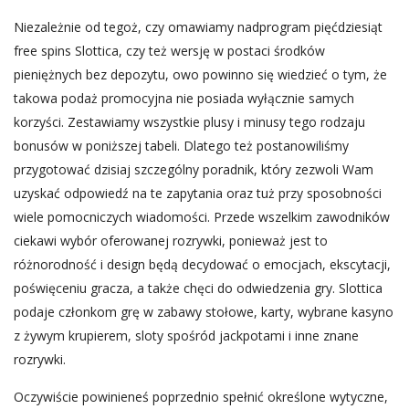
Niezależnie od tegoż, czy omawiamy nadprogram pięćdziesiąt
free spins Slottica, czy też wersję w postaci środków
pieniężnych bez depozytu, owo powinno się wiedzieć o tym, że
takowa podaż promocyjna nie posiada wyłącznie samych
korzyści. Zestawiamy wszystkie plusy i minusy tego rodzaju
bonusów w poniższej tabeli. Dlatego też postanowiliśmy
przygotować dzisiaj szczególny poradnik, który zezwoli Wam
uzyskać odpowiedź na te zapytania oraz tuż przy sposobności
wiele pomocniczych wiadomości. Przede wszelkim zawodników
ciekawi wybór oferowanej rozrywki, ponieważ jest to
różnorodność i design będą decydować o emocjach, ekscytacji,
poświęceniu gracza, a także chęci do odwiedzenia gry. Slottica
podaje członkom grę w zabawy stołowe, karty, wybrane kasyno
z żywym krupierem, sloty spośród jackpotami i inne znane
rozrywki.
Oczywiście powinieneś poprzednio spełnić określone wytyczne,