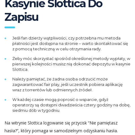
Kasynie Slottica Do
Zapisu
Jeśli fan dzierży wątpliwości, czy potrzebna mu metoda
płatności jest dostępna na stronie – warto skontaktować się
z pomocą techniczną w celu otrzymania rady.
Żeby móc skorzystać spośród określonej metody wypłaty, w
pierwszej kolejności musisz nią dokonać depozytu w kasynie
Slottica.
Należy pamiętać, że żadna osoba odrzucić może
zagwarantować fair play, jeśli uczestnik pobiera aplikację
wraz z torrentów lub odmiennych źródeł.
W każdej czasie mogą poprosić o wsparcie, gdyż
operatorzy są dostępni dwadzieścia cztery godziny na dobę,
siedmiu dób w tygodniu.
Na witrynie Slottica logowanie się przycisk “Nie pamiętasz
hasła?”, który pomaga w samodzielnym odzyskaniu hasła.