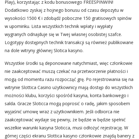
Play), korzystając z kodu bonusowego FREESPINWIN!
Dodatkowo zyskaj z hojnego bonusu od czasu depozytu w
wysokości 1500 € i zdobądź poboczne 150 gratisowych spinów
w upominku. Lista wszystkich technik wpłaty i wypłaty
wygranych odnajduje się w Twej własnej osobistej szafce.
Logotypy dostępnych technik transakcji są również publikowane
na dole witryny głównej Slotica kasyno.
Wszystkie środki są deponowane natychmiast, więc członkowie
nie zaakceptować muszą czekać na przetworzenie płatności i
mogą od momentu razu rozpocząć grę. Po rejestrowania się na
witrynie Slottica Casino użytkownicy mają dostęp do wszystkich
możności klubu, korzyści spośród kasyna, konta bankowego i
salda. Gracze Sloticca mogą poprosić o radę, jakim sposobem
wyjaśnić umowę wraz z użytkownikiem. Jeśli odbiorca nie
zaakceptować wydaje się pewny, że będzie w będzie spełnić
wszelkie warunki kasyna Sloticca, musi odłożyć rejestrację. W
górnej części ekranu Slottica kasyno członkowie znajdą banery z