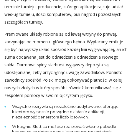
terminie turnieju, producencie, którego aplikacje rajcuje udział
według turnieju, ilości komputerów, puli nagród i pozostałych
szczegółach turnieju.
Premiowane układy robione są od lewej witryny do prawej,
zaczynając od momentu głównego bębna. Wypłacany emituje
się być najwyższy układ spośród każdej linii wygrywającej, an ich
suma dodawana jest do odwiedzenia odwiedzenia Nowego
salda. Darmowe spiny starburst wyjąwszy depozytu są
udostępniane, żeby przyciągnąć uwagę zawodników. Ponadto
zawodnicy spośród Polski mogą dokonywać płatności w całej
naszych złotych w który sposób i również komunikować się z
zespołem pomocy w swoim ojczystym języku.
Wszystkie rozrywki są niezależnie audytowane, oferując
klientom wyłącznie porządne działanie aplikacji,
niezależność generatora liczb losowych.
W kasynie Slottica możesz realizować własne pobudki
kasynowe na slotach przez internet czy pozostałych