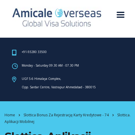
+91-93280 33500
Monday - Saturday 09.30 AM - 07.30 PM
UGF 5-6 Himalaya Complex,
Opp. Sardar Centre, Vastrapur Ahmedabad - 380015
Home
Slottica Bonus Za Rejestrację Karty Kredytowe - 74
Slottica.
Aplikacji Mobilnej