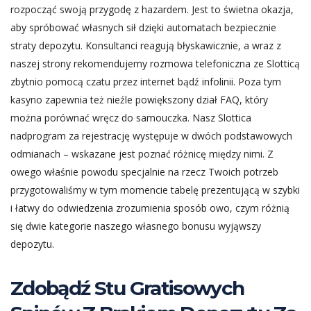
rozpocząć swoją przygodę z hazardem. Jest to świetna okazja,
aby spróbować własnych sił dzięki automatach bezpiecznie
straty depozytu. Konsultanci reagują błyskawicznie, a wraz z
×
naszej strony rekomendujemy rozmowa telefoniczna ze Slotticą
zbytnio pomocą czatu przez internet bądź infolinii. Poza tym
kasyno zapewnia też nieźle powiększony dział FAQ, który
Contact us
można porównać wręcz do samouczka. Nasz Slottica
nadprogram za rejestrację występuje w dwóch podstawowych
odmianach – wskazane jest poznać różnicę między nimi. Z
owego właśnie powodu specjalnie na rzecz Twoich potrzeb
przygotowaliśmy w tym momencie tabelę prezentującą w szybki
i łatwy do odwiedzenia zrozumienia sposób owo, czym różnią
się dwie kategorie naszego własnego bonusu wyjąwszy
depozytu.
Zdobądź Stu Gratisowych