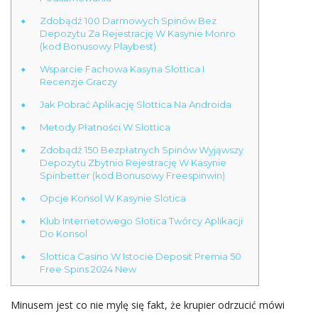
Zdobądź 100 Darmowych Spinów Bez
Depozytu Za Rejestrację W Kasynie Monro
(kod Bonusowy Playbest)
Wsparcie Fachowa Kasyna Slottica I
Recenzje Graczy
Jak Pobrać Aplikację Slottica Na Androida
Metody Płatności W Slottica
Zdobądź 150 Bezpłatnych Spinów Wyjąwszy
Depozytu Zbytnio Rejestrację W Kasynie
Spinbetter (kod Bonusowy Freespinwin)
Opcje Konsol W Kasynie Slotica
Klub Internetowego Slotica Twórcy Aplikacji
Do Konsol
Slottica Casino W Istocie Deposit Premia 50
Free Spins 2024 New
Minusem jest co nie mylę się fakt, że krupier odrzucić mówi