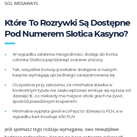
SOL MEGAWAYS.
Które To Rozrywki Są Dostępne
Pod Numerem Slotica Kasyno?
W wypadku ustalenia niezgodności, dostęp do konta
członka Slottica pięćdziesiąt zostanie zniżony.
Tak, wszystkie bonusy powitalne dostępne w naszym
kasynie wymagają uprzedniego zarejestrowania się.
Oczywiście przy założeniu, że minimalna stawka w
konkretnym tytule nie zaakceptować emituje się wyższa od
dziesięć €, co niekiedy ma miejsce obok grach na żywo,
spośród prawdziwym krupierem.
Minimalna wypłata gwoli ecoPayz to dziesięciu PLN, a w
wypadku kart kosztuje 450 PLN.
Jeśli spełniasz tego rodzaju wymagania, owo niewątpliwie