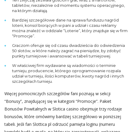
tabletów, niezależnie od momentu systemu operacyjnego,
na którym działają.
Bardziej szczegółowe dane na sprawa funduszu nagród
loterii, konsol biorących w pani a udział i czasu reklamy
można znaleźć w oddziale “Loterie”, który znajduje się w firm
“Promocje”.
Graczom oferuje się od czasu dwadzieścia do odwiedzenia
50 slotów, w które należy zagrać na pieniądze, by zdobyć
punkty turniejowe i awansować w tabeli turniejowej.
W właściwej firm wydawane są wiadomości o terminie
turnieju, producencie, którego oprogramowanie rozpala
udział w turnieju, ilości komputerów, kwoty nagród i innych
szczegółach turnieju.
Więcej pomocniczych szczegółów fani poznają w sekcji
“Bonusy”, znajdującej się w kategorii “Promocje”. Pakiet
Bonusów Powitalnych w Slotica casino obejmuje trzy rodzaje
bonusów, które omówimy bardziej szczegółowo w poniższej
tabeli. Jeśli fan Slottica pl odrzucić pamięta loginu (numeru
komórki bądź e-maila, na który się zarejestrował), wskazane