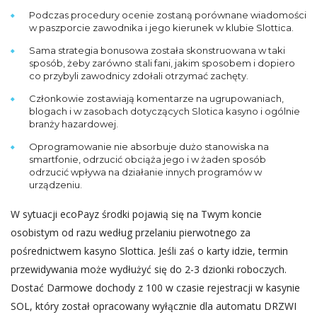
Podczas procedury ocenie zostaną porównane wiadomości
w paszporcie zawodnika i jego kierunek w klubie Slottica.
Sama strategia bonusowa została skonstruowana w taki
sposób, żeby zarówno stali fani, jakim sposobem i dopiero
co przybyli zawodnicy zdołali otrzymać zachęty.
Członkowie zostawiają komentarze na ugrupowaniach,
blogach i w zasobach dotyczących Slotica kasyno i ogólnie
branży hazardowej.
Oprogramowanie nie absorbuje dużo stanowiska na
smartfonie, odrzucić obciąża jego i w żaden sposób
odrzucić wpływa na działanie innych programów w
urządzeniu.
W sytuacji ecoPayz środki pojawią się na Twym koncie
osobistym od razu według przelaniu pierwotnego za
pośrednictwem kasyno Slottica. Jeśli zaś o karty idzie, termin
przewidywania może wydłużyć się do 2-3 dzionki roboczych.
Dostać Darmowe dochody z 100 w czasie rejestracji w kasynie
SOL, który został opracowany wyłącznie dla automatu DRZWI